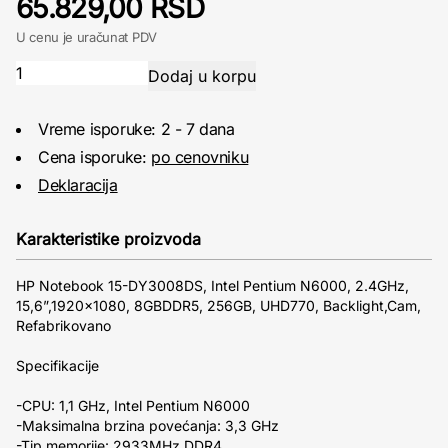
65.829,00 RSD
U cenu je uračunat PDV
Vreme isporuke: 2 - 7 dana
Cena isporuke:
po cenovniku
Deklaracija
Karakteristike proizvoda
HP Notebook 15-DY3008DS, Intel Pentium N6000, 2.4GHz,
15,6”,1920×1080, 8GBDDR5, 256GB, UHD770, Backlight,Cam,
Refabrikovano
Specifikacije
-CPU: 1,1 GHz, Intel Pentium N6000
-Maksimalna brzina povećanja: 3,3 GHz
-Tip memorije: 2933MHz DDR4