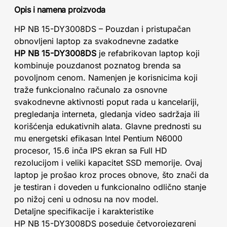
Opis i namena proizvoda
HP NB 15-DY3008DS – Pouzdan i pristupačan
obnovljeni laptop za svakodnevne zadatke
HP NB 15-DY3008DS
je refabrikovan laptop koji
kombinuje pouzdanost poznatog brenda sa
povoljnom cenom. Namenjen je korisnicima koji
traže funkcionalno računalo za osnovne
svakodnevne aktivnosti poput rada u kancelariji,
pregledanja interneta, gledanja video sadržaja ili
korišćenja edukativnih alata. Glavne prednosti su
mu energetski efikasan Intel Pentium N6000
procesor, 15.6 inča IPS ekran sa Full HD
rezolucijom i veliki kapacitet SSD memorije. Ovaj
laptop je prošao kroz proces obnove, što znači da
je testiran i doveden u funkcionalno odlično stanje
po nižoj ceni u odnosu na nov model.
Detaljne specifikacije i karakteristike
HP NB 15-DY3008DS poseduje četvorojezgreni