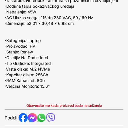
-Tastatura: Notebook Tastatura sa pozadinskim osvetljenjem
-Dodirna tabla pokazivačkog uređaja
-Napajanje: 45W
-AC Ulazna snaga: 115 do 230 VAC, 50 / 60 Hz
-Dimenzije: 52,01 x 30,48 x 6,88 cm
-Kategorija: Laptop
-Proizvođač: HP
-Stanje: Renew
-Osetljiv Na Dodir: Intel
-Tip Grafičke: Integrated
-Vrsta diska: M.2 NVMe
-Kapcitet diska: 256Gb
-RAM Kapacitet: 8Gb
-Veličina Monitora: 15.6"
Obavestite me kada proizvod bude na sniženju
Podeli: