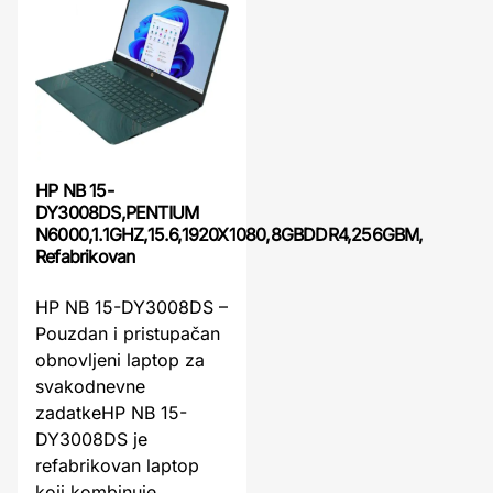
HP NB 15-
DY3008DS,PENTIUM
N6000,1.1GHZ,15.6,1920X1080,8GBDDR4,256GBM,
Refabrikovan
HP NB 15-DY3008DS –
Pouzdan i pristupačan
obnovljeni laptop za
svakodnevne
zadatkeHP NB 15-
DY3008DS je
refabrikovan laptop
koji kombinuje