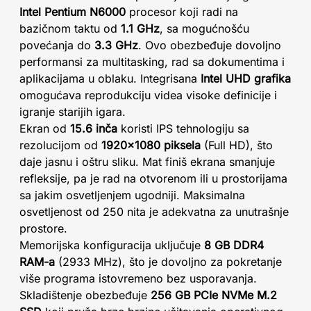
Intel Pentium N6000
procesor koji radi na
bazičnom taktu od
1.1 GHz
, sa mogućnošću
povećanja do
3.3 GHz
. Ovo obezbeđuje dovoljno
performansi za multitasking, rad sa dokumentima i
aplikacijama u oblaku. Integrisana
Intel UHD grafika
omogućava reprodukciju videa visoke definicije i
igranje starijih igara.
Ekran od
15.6 inča
koristi IPS tehnologiju sa
rezolucijom od
1920×1080 piksela
(Full HD), što
daje jasnu i oštru sliku. Mat finiš ekrana smanjuje
refleksije, pa je rad na otvorenom ili u prostorijama
sa jakim osvetljenjem ugodniji. Maksimalna
osvetljenost od 250 nita je adekvatna za unutrašnje
prostore.
Memorijska konfiguracija uključuje
8 GB DDR4
RAM-a
(2933 MHz), što je dovoljno za pokretanje
više programa istovremeno bez usporavanja.
Skladištenje obezbeđuje
256 GB PCIe NVMe M.2