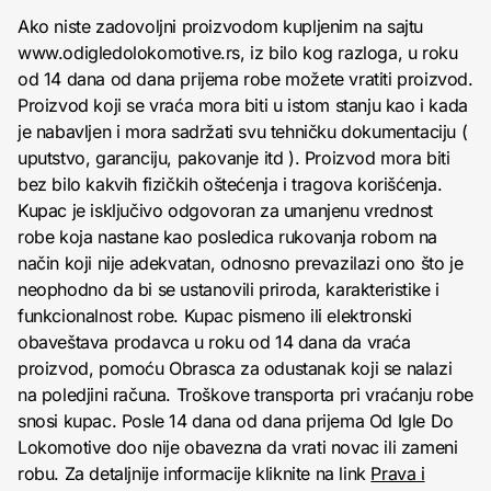
Ako niste zadovoljni proizvodom kupljenim na sajtu
www.odigledolokomotive.rs, iz bilo kog razloga, u roku
od 14 dana od dana prijema robe možete vratiti proizvod.
Proizvod koji se vraća mora biti u istom stanju kao i kada
je nabavljen i mora sadržati svu tehničku dokumentaciju (
uputstvo, garanciju, pakovanje itd ). Proizvod mora biti
bez bilo kakvih fizičkih oštećenja i tragova korišćenja.
Kupac je isključivo odgovoran za umanjenu vrednost
robe koja nastane kao posledica rukovanja robom na
način koji nije adekvatan, odnosno prevazilazi ono što je
neophodno da bi se ustanovili priroda, karakteristike i
funkcionalnost robe. Kupac pismeno ili elektronski
obaveštava prodavca u roku od 14 dana da vraća
proizvod, pomoću Obrasca za odustanak koji se nalazi
na poledjini računa. Troškove transporta pri vraćanju robe
snosi kupac. Posle 14 dana od dana prijema Od Igle Do
Lokomotive doo nije obavezna da vrati novac ili zameni
robu. Za detaljnije informacije kliknite na link
Prava i