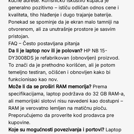
kućne adrese. Korisničko iskustvo kupaca je
generalno pozitivno – ističu odličan odnos cene i
kvaliteta, tiho hlađenje i dugo trajanje baterije.
Ponekad se spominje da je ekran malo tamniji na
otvorenom, ali za unutrašnje prostore je sasvim
pristojan.
FAQ – Često postavljana pitanja
Da li je laptop nov ili je polovan?
HP NB 15-
DY3008DS je refabrikovan (obnovljen) proizvod.
To znači da je prethodno korišćen, ali je potom
temeljno testiran, očišćen i obnovljen kako bi
funkcionisao kao nov.
Može li da se proširi RAM memorija?
Prema
specifikacijama, laptop podržava do 32 GB RAM-a,
ali memorijski slotovi nisu navedeni kao dostupni –
RAM je verovatno lemljen na matičnu ploču.
Preporučujemo da proverite kod prodavca pre
kupovine.
Koje su mogućnosti povezivanja i portovi?
Laptop