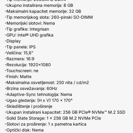
-Ukupno instalirana memorija: 8 GB
-Maksimalni kapacitet memorije: 32 GB
-Tip memorijskog slota: 260-pinski SO-DIMM
-Memorijski slotovi: Nema
-Tip grafike: Integrisan
-GPU: Intel® UHD grafika
-Display
-Tip panela: IPS
-Veličina: 15,6”
-Razmera: 16:9
-Rezolucija: 1920×1080
-Touchscreen: ne
-Finish: Matte
-Maksimalna osvetljenost: 250 nita / cd/m2
-Brzina osvežavanja: 60Hz
-Adaptive-Sync tehnologija: Nema
-Ugao gledanja: (H x V) 170 x 170°
-Skladištenje i proširenje
-Ukupan instalirani kapacitet: 256 GB PCIe® NVMe™ M.2 SSD
-Solid State Storage: 1 x 256 GB M.2 NVMe PCIe
-Slotovi za proširenje: 1 x pametna kartica
-Optički disk: Nema