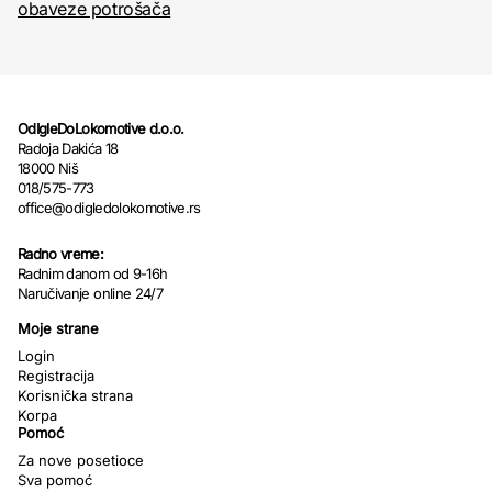
obaveze potrošača
OdIgleDoLokomotive d.o.o.
Radoja Dakića 18
18000 Niš
018/575-773
office@odigledolokomotive.rs
Radno vreme:
Radnim danom od 9-16h
Naručivanje online 24/7
Moje strane
Login
Registracija
Korisnička strana
Korpa
Pomoć
Za nove posetioce
Sva pomoć