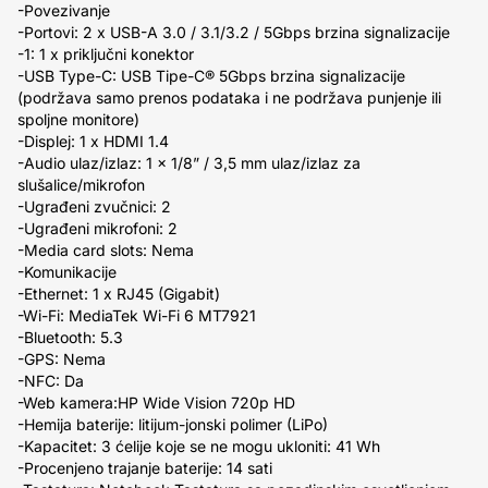
-Povezivanje
-Portovi: 2 x USB-A 3.0 / 3.1/3.2 / 5Gbps brzina signalizacije
-1: 1 x priključni konektor
-USB Type-C: USB Tipe-C® 5Gbps brzina signalizacije
(podržava samo prenos podataka i ne podržava punjenje ili
spoljne monitore)
-Displej: 1 x HDMI 1.4
-Audio ulaz/izlaz: 1 x 1/8” / 3,5 mm ulaz/izlaz za
slušalice/mikrofon
-Ugrađeni zvučnici: 2
-Ugrađeni mikrofoni: 2
-Media card slots: Nema
-Komunikacije
-Ethernet: 1 x RJ45 (Gigabit)
-Wi-Fi: MediaTek Wi-Fi 6 MT7921
-Bluetooth: 5.3
-GPS: Nema
-NFC: Da
-Web kamera:HP Wide Vision 720p HD
-Hemija baterije: litijum-jonski polimer (LiPo)
-Kapacitet: 3 ćelije koje se ne mogu ukloniti: 41 Wh
-Procenjeno trajanje baterije: 14 sati