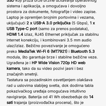
SSD
koji pruža brze brzine učitavanja operativnog
sistema i aplikacija, a omogućava i dovoljno
prostora za dokumente, fotografije i video zapise.
Laptop je opremljen brojnim portovima i vezama,
uključujući
2 x USB-A 3.0 priključka
(5 Gbps),
1 x
USB Type-C port
(samo za prenos podataka),
HDMI 1.4
izlaz, RJ45 Ethernet priključak za stabilnu
internet konekciju, i kombinovani 3.5 mm audio
ulaz/izlaz. Bežično povezivanje je omogućeno
preko
MediaTek Wi-Fi 6 (MT7921)
i
Bluetooth 5.3
modula, što garantuje brze i stabilne bežične veze.
Ugrađena je i
HP Wide Vision 720p HD web
kamera
, tako da su video pozivi jasni i bez
značajnih smetnji.
Tastatura sa pozadinskim osvetljenjem olakšava
rad u uslovima slabijeg svetla, dok dodirna tabla
pokazivačkog uređaja omogućava intuitivno
navigiranje. Baterija od 41 Wh obezbeđuje do
14
sati
trajanja (proizvođačka procena), što je