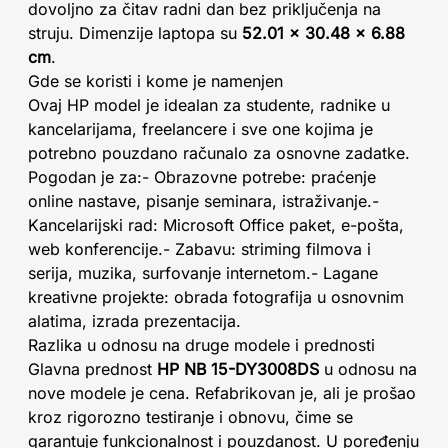
dovoljno za čitav radni dan bez priključenja na
struju. Dimenzije laptopa su
52.01 x 30.48 x 6.88
cm
.
Gde se koristi i kome je namenjen
Ovaj HP model je idealan za studente, radnike u
kancelarijama, freelancere i sve one kojima je
potrebno pouzdano računalo za osnovne zadatke.
Pogodan je za:- Obrazovne potrebe: praćenje
online nastave, pisanje seminara, istraživanje.-
Kancelarijski rad: Microsoft Office paket, e-pošta,
web konferencije.- Zabavu: striming filmova i
serija, muzika, surfovanje internetom.- Lagane
kreativne projekte: obrada fotografija u osnovnim
alatima, izrada prezentacija.
Razlika u odnosu na druge modele i prednosti
Glavna prednost
HP NB 15-DY3008DS
u odnosu na
nove modele je cena. Refabrikovan je, ali je prošao
kroz rigorozno testiranje i obnovu, čime se
garantuje funkcionalnost i pouzdanost. U poređenju