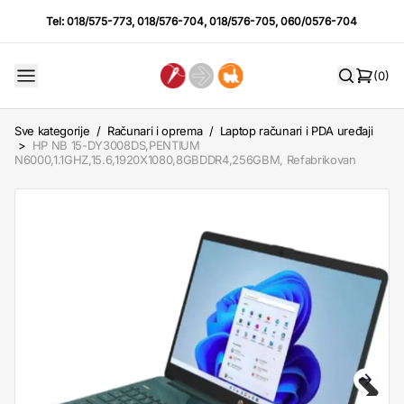
Tel:
018/575-773
,
018/576-704
,
018/576-705
,
060/0576-704
(0)
Sve kategorije
/
Računari i oprema
/
Laptop računari i PDA uređaji
>
HP NB 15-DY3008DS,PENTIUM
N6000,1.1GHZ,15.6,1920X1080,8GBDDR4,256GBM, Refabrikovan