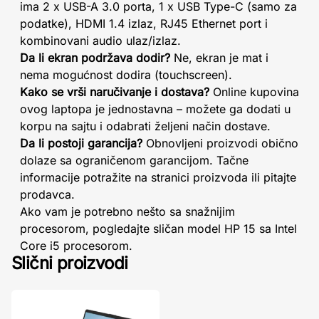
ima 2 x USB-A 3.0 porta, 1 x USB Type-C (samo za
podatke), HDMI 1.4 izlaz, RJ45 Ethernet port i
kombinovani audio ulaz/izlaz.
Da li ekran podržava dodir?
Ne, ekran je mat i
nema mogućnost dodira (touchscreen).
Kako se vrši naručivanje i dostava?
Online kupovina
ovog laptopa je jednostavna – možete ga dodati u
korpu na sajtu i odabrati željeni način dostave.
Da li postoji garancija?
Obnovljeni proizvodi obično
dolaze sa ograničenom garancijom. Tačne
informacije potražite na stranici proizvoda ili pitajte
prodavca.
Ako vam je potrebno nešto sa snažnijim
procesorom, pogledajte sličan model HP 15 sa Intel
Core i5 procesorom.
Slični proizvodi