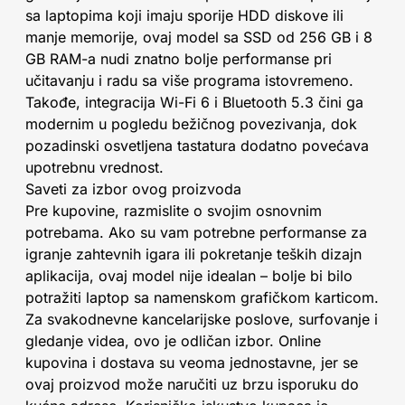
sa laptopima koji imaju sporije HDD diskove ili
manje memorije, ovaj model sa SSD od 256 GB i 8
GB RAM-a nudi znatno bolje performanse pri
učitavanju i radu sa više programa istovremeno.
Takođe, integracija Wi-Fi 6 i Bluetooth 5.3 čini ga
modernim u pogledu bežičnog povezivanja, dok
pozadinski osvetljena tastatura dodatno povećava
upotrebnu vrednost.
Saveti za izbor ovog proizvoda
Pre kupovine, razmislite o svojim osnovnim
potrebama. Ako su vam potrebne performanse za
igranje zahtevnih igara ili pokretanje teških dizajn
aplikacija, ovaj model nije idealan – bolje bi bilo
potražiti laptop sa namenskom grafičkom karticom.
Za svakodnevne kancelarijske poslove, surfovanje i
gledanje videa, ovo je odličan izbor. Online
kupovina i dostava su veoma jednostavne, jer se
ovaj proizvod može naručiti uz brzu isporuku do