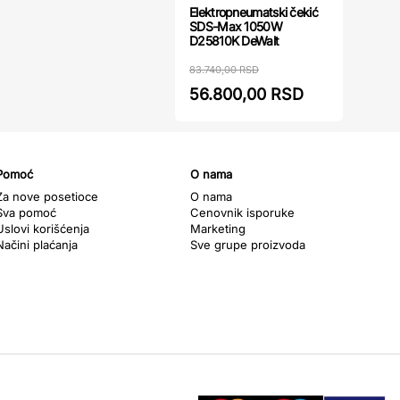
Elektropneumatski čekić
SDS-Max 1050W
D25810K DeWalt
83.740,00 RSD
56.800,00 RSD
Pomoć
O nama
Za nove posetioce
O nama
Sva pomoć
Cenovnik isporuke
Uslovi korišćenja
Marketing
Načini plaćanja
Sve grupe proizvoda