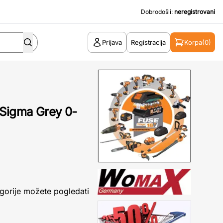
Dobrodošli:
neregistrovani
Prijava
Registracija
Korpa
(0)
 Sigma Grey 0-
gorije možete pogledati