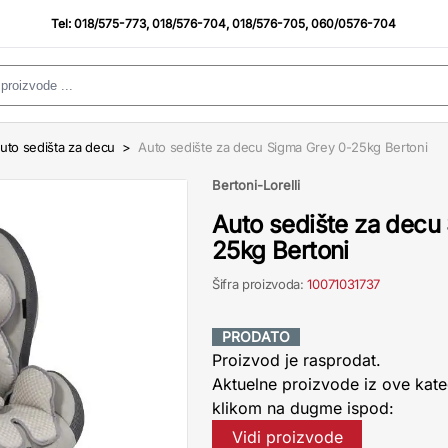
Tel:
018/575-773
,
018/576-704
,
018/576-705
,
060/0576-704
uto sedišta za decu
>
Auto sedište za decu Sigma Grey 0-25kg Bertoni
Bertoni-Lorelli
Auto sedište za decu
25kg Bertoni
Šifra proizvoda:
10071031737
PRODATO
Proizvod je rasprodat.
Aktuelne proizvode iz ove kate
klikom na dugme ispod:
Vidi proizvode