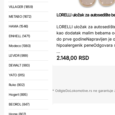
VILLAGER (1859)
LORELLI uložak za autosedište b
METABO (1672)
HAMA (1546)
LORELLI uložak za autosedišt
kao dodatak malim bebama o
EINHELL (1471)
do prve godineNapravljen je 
hipoalergenik peneOdgovara 
Modeco (1060)
...
LEVIOR (999)
2.148,00 RSD
DEWALT (993)
YATO (915)
Ruko (902)
* OdIgleDoLokomotive.rs ne garantuje za
Hogert (895)
BEOROL (847)
Home (807)