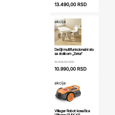
13.490,00 RSD
akcija
Dečiji multifunkcionalni sto
sa stolicom „Zeka“
15.836,00 RSD
10.990,00 RSD
akcija
Villager Robot kosačica
Villager QUIX XS