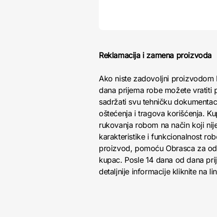
Reklamacija i zamena proizvoda
Ako niste zadovoljni proizvodom 
dana prijema robe možete vratiti p
sadržati svu tehničku dokumentacij
oštećenja i tragova korišćenja. K
rukovanja robom na način koji nij
karakteristike i funkcionalnost r
proizvod, pomoću Obrasca za odust
kupac. Posle 14 dana od dana pri
detaljnije informacije kliknite na li