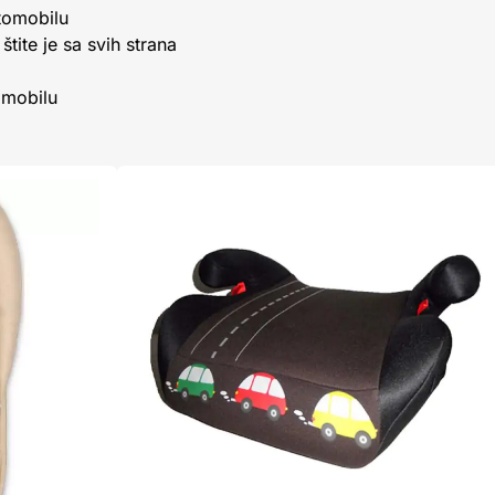
tomobilu
štite je sa svih strana
omobilu