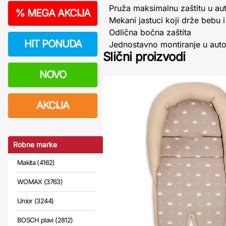
Pruža maksimalnu zaštitu u au
%
MEGA AKCIJA
Mekani jastuci koji drže bebu i 
Odlična bočna zaštita
HIT PONUDA
Jednostavno montiranje u aut
Slični proizvodi
NOVO
AKCIJA
Robne marke
Makita (4162)
WOMAX (3763)
Unior (3244)
BOSCH plavi (2812)