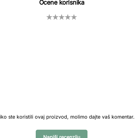
Ocene korisnika
iko ste koristili ovaj proizvod, molimo dajte vaš komentar.
Napiši recenziju