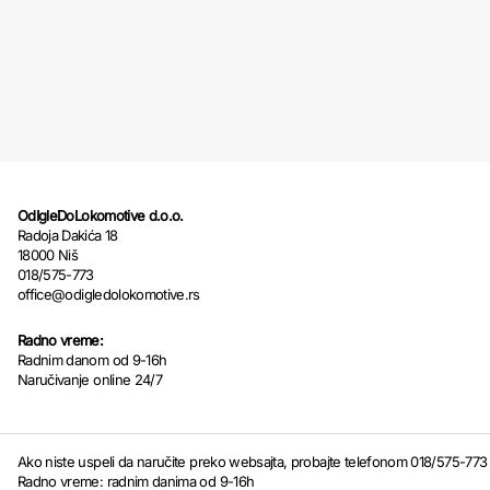
OdIgleDoLokomotive d.o.o.
Radoja Dakića 18
18000 Niš
018/575-773
office@odigledolokomotive.rs
Radno vreme:
Radnim danom od 9-16h
Naručivanje online 24/7
Ako niste uspeli da naručite preko websajta, probajte telefonom 018/575-773
Radno vreme: radnim danima od 9-16h