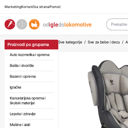
Marketing
Korisnička strana
Pomoć
Sve kategorije
/
Sve za bebe i decu
/
A
Proizvodi po grupama
Auto kozmetika i oprema
Bašta i dvorište
Bazeni i oprema
Igračke
Kancelarijska oprema i
školski materijal
Lepota i zdravlje
Mašine i alati