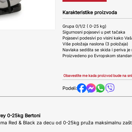
Karakteristike proizvoda
Grupa 0/1/2 ( 0-25 kg)
Sigurnosni pojasevi u pet tačaka
Pojasevi podesivi po visini kako Va
Više položaja naslona (3 položaja)
Navlaka sedišta se skida i periva je
Proizvedeno po Evropskom standa
Obavestite me kada proizvod bude na sn
Podeli:
rey 0-25kg Bertoni
Sigma Red & Black za decu od 0-25kg pruža maksimalnu zašti