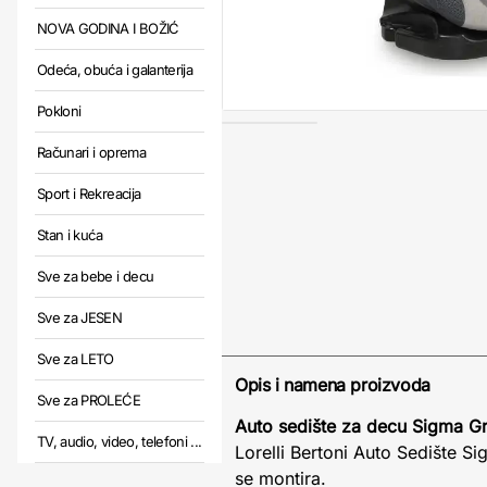
NOVA GODINA I BOŽIĆ
Odeća, obuća i galanterija
Pokloni
Računari i oprema
Sport i Rekreacija
Stan i kuća
Sve za bebe i decu
Sve za JESEN
Sve za LETO
Opis i namena proizvoda
Sve za PROLEĆE
Auto sedište za decu Sigma G
TV, audio, video, telefoni ...
Lorelli Bertoni Auto Sedište 
se montira.