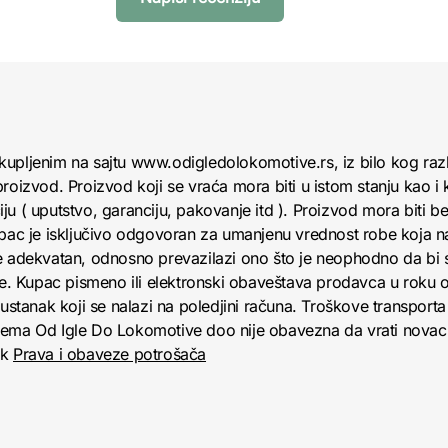
kupljenim na sajtu www.odigledolokomotive.rs, iz bilo kog raz
roizvod. Proizvod koji se vraća mora biti u istom stanju kao i 
u ( uputstvo, garanciju, pakovanje itd ). Proizvod mora biti bez
upac je isključivo odgovoran za umanjenu vrednost robe koja 
e adekvatan, odnosno prevazilazi ono što je neophodno da bi se
obe. Kupac pismeno ili elektronski obaveštava prodavca u roku
anak koji se nalazi na poledjini računa. Troškove transporta 
jema Od Igle Do Lokomotive doo nije obavezna da vrati novac 
nk
Prava i obaveze potrošača