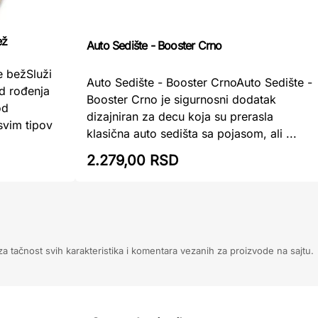
ež
Auto Sedište - Booster Crno
e bežSluži
Auto Sedište - Booster CrnoAuto Sedište -
d rođenja
Booster Crno je sigurnosni dodatak
od
dizajniran za decu koja su prerasla
svim tipov
klasična auto sedišta sa pojasom, ali ...
2.279,00 RSD
 tačnost svih karakteristika i komentara vezanih za proizvode na sajtu.