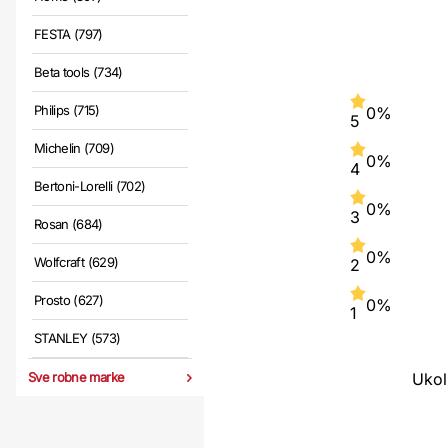
FESTA (797)
Beta tools (734)
Philips (715)
0%
5
Michelin (709)
0%
4
Bertoni-Lorelli (702)
0%
3
Rosan (684)
0%
Wolfcraft (629)
2
Prosto (627)
0%
1
STANLEY (573)
Sve robne marke
Ukol