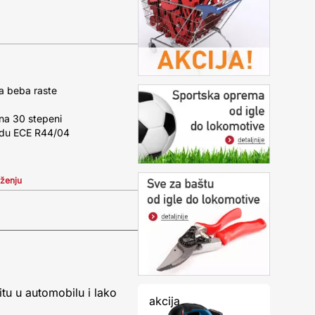
ša beba raste
 na 30 stepeni
rdu ECE R44/04
iženju
tu u automobilu i lako
akcija