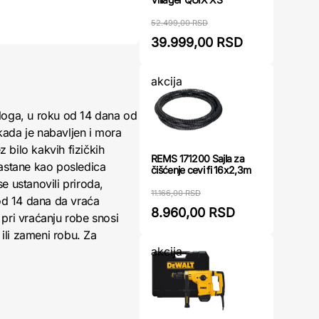
52.499,00 RSD
39.999,00 RSD
akcija
loga, u roku od 14 dana od
kada je nabavljen i mora
 bilo kakvih fizičkih
REMS 171200 Sajla za
nastane kao posledica
čišćenje cevi fi 16x2,3m
 ustanovili priroda,
11.166,00 RSD
 od 14 dana da vraća
8.960,00 RSD
pri vraćanju robe snosi
ili zameni robu. Za
akcija