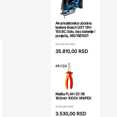
Akumulatorska ubodna
testera Bosch GST 18V-
155 BC Solo, bez baterije i
punjača, 06015B1001
46.192,00 RSD
35.810,00 RSD
akcija
Klešta FLAH 20 06
160mm 1000V KNIPEX
4.551,00 RSD
3.530,00 RSD