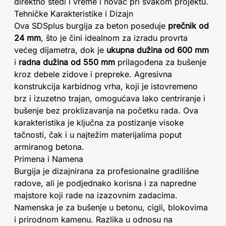
direktno štedi i vreme i novac pri svakom projektu.
Tehničke Karakteristike i Dizajn
Ova SDSplus burgija za beton poseduje
prečnik od
24 mm
, što je čini idealnom za izradu provrta
većeg dijametra, dok je
ukupna dužina od 600 mm
i
radna dužina od 550 mm
prilagođena za bušenje
kroz debele zidove i prepreke. Agresivna
konstrukcija karbidnog vrha, koji je istovremeno
brz i izuzetno trajan, omogućava lako centriranje i
bušenje bez proklizavanja na početku rada. Ova
karakteristika je ključna za postizanje visoke
tačnosti, čak i u najtežim materijalima poput
armiranog betona.
Primena i Namena
Burgija je dizajnirana za profesionalne gradilišne
radove, ali je podjednako korisna i za napredne
majstore koji rade na izazovnim zadacima.
Namenska je za bušenje u betonu, cigli, blokovima
i prirodnom kamenu. Razlika u odnosu na