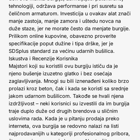
tehnologiji, održava performanse i pri susretu sa
čeličnom armaturom. Investicija u ovakav alat znači
manje zastoja, manje zamora i uštedu novca na
duže staze, jer ne morate često da menjate burgije.
Prilikom online kupovine, obavezno proverite
specifikacije poput dužine i tipa drške, jer je
SDSplus standard za većinu udarnih bušilica.
Iskustva i Recenzije Korisnika
Majstori koji su koristili ovu burgiju ističu da je
njeno bušenje izuzetno glatko i bez osećaja
zaglavljivanja. Mnogi su bili iznenađeni koliko brzo
prolazi kroz beton, čak i kada se koristi sa srednje
jakom udarnom bušilicom. Takođe se hvali njena
izdržljivost – neki korisnici su izvestili da im burgija
traje duplo duže od drugih brendova u sličnim
uslovima rada. Kada je u pitanju prodaja preko
interneta, ova burgija se redovno nalazi na listi
najprodavanijih u kategoriji profesionalnog pribora,