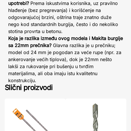
upotrebi?
Prema iskustvima korisnika, uz pravilno
hlađenje (bez pregrevanja) i korišćenje na
odgovarajućoj brzini, oštrina traje znatno duže
nego kod standardnih burgija, često i do nekoliko
stotina provrta u betonu.
Koja je razlika između ovog modela i Makita burgije
sa 22mm prečnika?
Glavna razlika je u prečniku;
model od 24 mm je pogodan za veće rupe (npr. za
ankerovanje većih tiplova), dok je 22mm nešto
lakši za rukovanje pri bušenju u tvrđim
materijalima, ali oba imaju istu kvalitetnu
konstrukciju.
Slični proizvodi