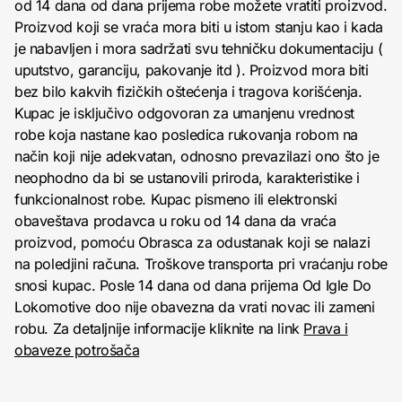
od 14 dana od dana prijema robe možete vratiti proizvod.
Proizvod koji se vraća mora biti u istom stanju kao i kada
je nabavljen i mora sadržati svu tehničku dokumentaciju (
uputstvo, garanciju, pakovanje itd ). Proizvod mora biti
bez bilo kakvih fizičkih oštećenja i tragova korišćenja.
Kupac je isključivo odgovoran za umanjenu vrednost
robe koja nastane kao posledica rukovanja robom na
način koji nije adekvatan, odnosno prevazilazi ono što je
neophodno da bi se ustanovili priroda, karakteristike i
funkcionalnost robe. Kupac pismeno ili elektronski
obaveštava prodavca u roku od 14 dana da vraća
proizvod, pomoću Obrasca za odustanak koji se nalazi
na poledjini računa. Troškove transporta pri vraćanju robe
snosi kupac. Posle 14 dana od dana prijema Od Igle Do
Lokomotive doo nije obavezna da vrati novac ili zameni
robu. Za detaljnije informacije kliknite na link
Prava i
obaveze potrošača