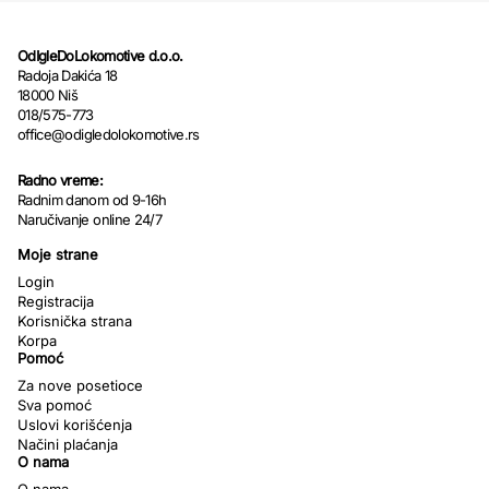
OdIgleDoLokomotive d.o.o.
Radoja Dakića 18
18000 Niš
018/575-773
office@odigledolokomotive.rs
Radno vreme:
Radnim danom od 9-16h
Naručivanje online 24/7
Moje strane
Login
Registracija
Korisnička strana
Korpa
Pomoć
Za nove posetioce
Sva pomoć
Uslovi korišćenja
Načini plaćanja
O nama