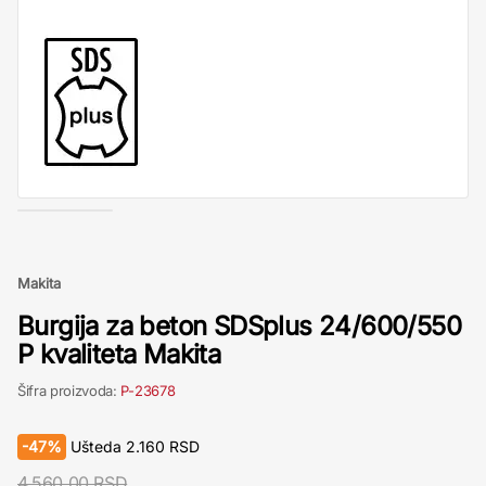
Makita
Burgija za beton SDSplus 24/600/550
P kvaliteta Makita
Šifra proizvoda:
P-23678
-
47%
Ušteda
2.160
RSD
4.560,00 RSD