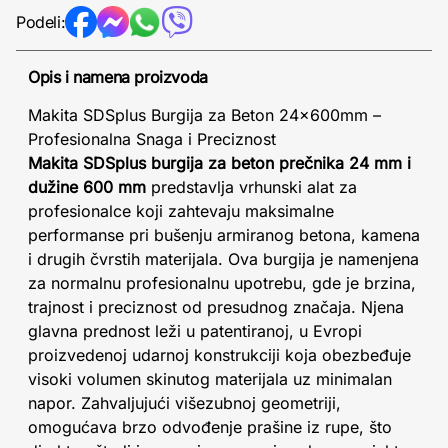
Podeli:
Opis i namena proizvoda
Makita SDSplus Burgija za Beton 24x600mm –
Profesionalna Snaga i Preciznost
Makita SDSplus burgija za beton prečnika 24 mm i
dužine 600 mm
predstavlja vrhunski alat za
profesionalce koji zahtevaju maksimalne
performanse pri bušenju armiranog betona, kamena
i drugih čvrstih materijala. Ova burgija je namenjena
za normalnu profesionalnu upotrebu, gde je brzina,
trajnost i preciznost od presudnog značaja. Njena
glavna prednost leži u patentiranoj, u Evropi
proizvedenoj udarnoj konstrukciji koja obezbeđuje
visoki volumen skinutog materijala uz minimalan
napor. Zahvaljujući višezubnoj geometriji,
omogućava brzo odvođenje prašine iz rupe, što