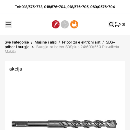
Tel:
018/575-773
,
018/576-704
,
018/576-705
,
060/0576-704
(0)
Sve kategorije
/
Mašine i alati
/
Pribor za električni alat
/
SDS+
pribor i burgije
>
Burgija za beton SDSplus 24/600/550 P kvaliteta
Makita
akcija