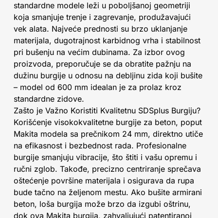
standardne modele leži u poboljšanoj geometriji
koja smanjuje trenje i zagrevanje, produžavajući
vek alata. Najveće prednosti su brzo uklanjanje
materijala, dugotrajnost karbidnog vrha i stabilnost
pri bušenju na većim dubinama. Za izbor ovog
proizvoda, preporučuje se da obratite pažnju na
dužinu burgije u odnosu na debljinu zida koji bušite
– model od 600 mm idealan je za prolaz kroz
standardne zidove.
Zašto je Važno Koristiti Kvalitetnu SDSplus Burgiju?
Korišćenje visokokvalitetne burgije za beton, poput
Makita modela sa prečnikom 24 mm, direktno utiče
na efikasnost i bezbednost rada. Profesionalne
burgije smanjuju vibracije, što štiti i vašu opremu i
ručni zglob. Takođe, precizno centriranje sprečava
oštećenje površine materijala i osigurava da rupa
bude tačno na željenom mestu. Ako bušite armirani
beton, loša burgija može brzo da izgubi oštrinu,
dok ova Makita burgija, zahvaljujući patentiranoj