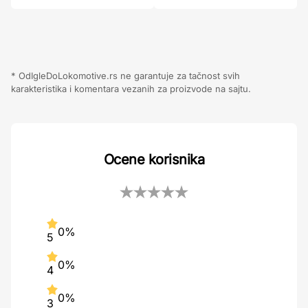
* OdIgleDoLokomotive.rs ne garantuje za tačnost svih
karakteristika i komentara vezanih za proizvode na sajtu.
Ocene korisnika
0%
5
0%
4
0%
3