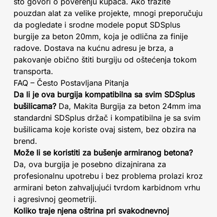
što govori o poverenju kupaca. Ako tražite
pouzdan alat za velike projekte, mnogi preporučuju
da pogledate i srodne modele poput SDSplus
burgije za beton 20mm, koja je odlična za finije
radove. Dostava na kućnu adresu je brza, a
pakovanje obično štiti burgiju od oštećenja tokom
transporta.
FAQ – Često Postavljana Pitanja
Da li je ova burgija kompatibilna sa svim SDSplus
bušilicama?
Da, Makita Burgija za beton 24mm ima
standardni SDSplus držač i kompatibilna je sa svim
bušilicama koje koriste ovaj sistem, bez obzira na
brend.
Može li se koristiti za bušenje armiranog betona?
Da, ova burgija je posebno dizajnirana za
profesionalnu upotrebu i bez problema prolazi kroz
armirani beton zahvaljujući tvrdom karbidnom vrhu
i agresivnoj geometriji.
Koliko traje njena oštrina pri svakodnevnoj