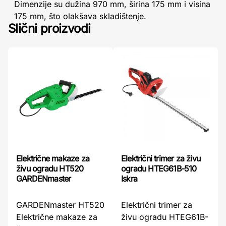
Dimenzije su dužina 970 mm, širina 175 mm i visina
175 mm, što olakšava skladištenje.
Slični proizvodi
Električne makaze za
Električni trimer za živu
živu ogradu HT520
ogradu HTEG61B-510
GARDENmaster
Iskra
GARDENmaster HT520
Električni trimer za
Električne makaze za
živu ogradu HTEG61B-