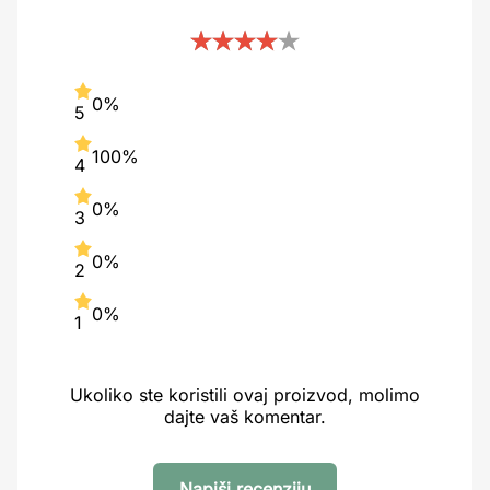
0%
5
100%
4
0%
3
0%
2
0%
1
Ukoliko ste koristili ovaj proizvod, molimo
dajte vaš komentar.
Napiši recenziju