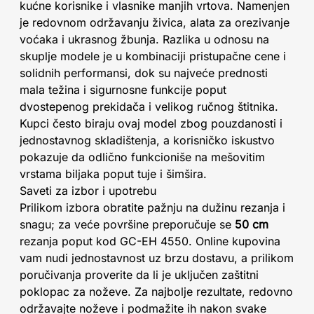
kućne korisnike i vlasnike manjih vrtova. Namenjen
je redovnom održavanju živica, alata za orezivanje
voćaka i ukrasnog žbunja. Razlika u odnosu na
skuplje modele je u kombinaciji pristupačne cene i
solidnih performansi, dok su najveće prednosti
mala težina i sigurnosne funkcije poput
dvostepenog prekidača i velikog ručnog štitnika.
Kupci često biraju ovaj model zbog pouzdanosti i
jednostavnog skladištenja, a korisničko iskustvo
pokazuje da odlično funkcioniše na mešovitim
vrstama biljaka poput tuje i šimšira.
Saveti za izbor i upotrebu
Prilikom izbora obratite pažnju na dužinu rezanja i
snagu; za veće površine preporučuje se
50 cm
rezanja poput kod GC-EH 4550. Online kupovina
vam nudi jednostavnost uz brzu dostavu, a prilikom
poručivanja proverite da li je uključen zaštitni
poklopac za noževe. Za najbolje rezultate, redovno
održavajte noževe i podmažite ih nakon svake