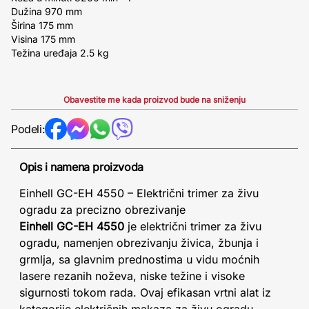
Dužina 970 mm
Širina 175 mm
Visina 175 mm
Težina uređaja 2.5 kg
Obavestite me kada proizvod bude na sniženju
Podeli:
Opis i namena proizvoda
Einhell GC-EH 4550 – Električni trimer za živu
ogradu za precizno obrezivanje
Einhell GC-EH 4550
je električni trimer za živu
ogradu, namenjen obrezivanju živica, žbunja i
grmlja, sa glavnim prednostima u vidu moćnih
lasere rezanih noževa, niske težine i visoke
sigurnosti tokom rada. Ovaj efikasan vrtni alat iz