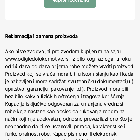
Reklamacija i zamena proizvoda
Ako niste zadovoljni proizvodom kupljenim na sajtu
www.odigledolokomotive.rs, iz bilo kog razloga, u roku
od 14 dana od dana prijema robe možete vratiti proizvod.
Proizvod koji se vraća mora biti u istom stanju kao i kada
je nabavljen i mora sadržati svu tehničku dokumentaciju (
uputstvo, garanciju, pakovanje itd ). Proizvod mora biti
bez bilo kakvih fizičkih oštećenja i tragova korišćenja.
Kupac je isključivo odgovoran za umanjenu vrednost
robe koja nastane kao posledica rukovanja robom na
način koji nije adekvatan, odnosno prevazilazi ono što je
neophodno da bi se ustanovili priroda, karakteristike i
funkcionalnost robe. Kupac pismeno ili elektronski