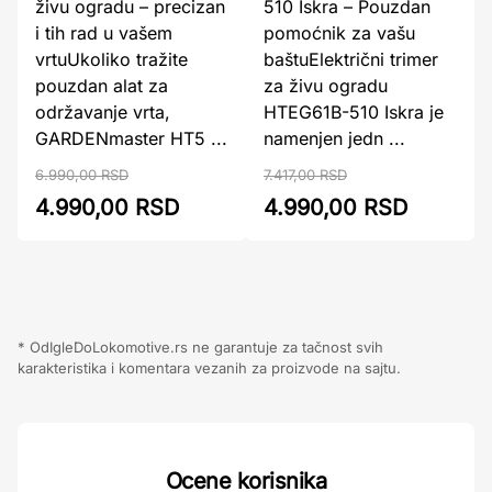
živu ogradu – precizan
510 Iskra – Pouzdan
i tih rad u vašem
pomoćnik za vašu
vrtuUkoliko tražite
baštuElektrični trimer
pouzdan alat za
za živu ogradu
održavanje vrta,
HTEG61B-510 Iskra je
GARDENmaster HT5 ...
namenjen jedn ...
6.990,00 RSD
7.417,00 RSD
4.990,00 RSD
4.990,00 RSD
* OdIgleDoLokomotive.rs ne garantuje za tačnost svih
karakteristika i komentara vezanih za proizvode na sajtu.
Ocene korisnika