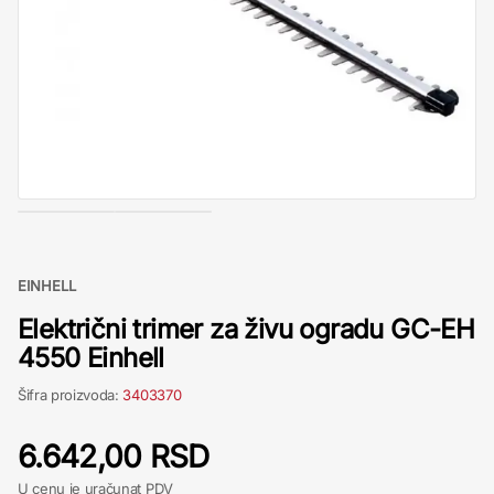
EINHELL
Električni trimer za živu ogradu GC-EH
4550 Einhell
Šifra proizvoda:
3403370
6.642,00 RSD
U cenu je uračunat PDV