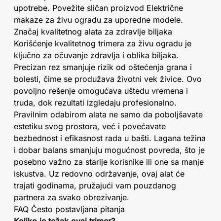
upotrebe. Povežite sličan proizvod Električne
makaze za živu ogradu za uporedne modele.
Značaj kvalitetnog alata za zdravlje biljaka
Korišćenje kvalitetnog trimera za živu ogradu je
ključno za očuvanje zdravlja i oblika biljaka.
Precizan rez smanjuje rizik od oštećenja grana i
bolesti, čime se produžava životni vek živice. Ovo
povoljno rešenje omogućava uštedu vremena i
truda, dok rezultati izgledaju profesionalno.
Pravilnim odabirom alata ne samo da poboljšavate
estetiku svog prostora, već i povećavate
bezbednost i efikasnost rada u bašti. Lagana težina
i dobar balans smanjuju mogućnost povreda, što je
posebno važno za starije korisnike ili one sa manje
iskustva. Uz redovno održavanje, ovaj alat će
trajati godinama, pružajući vam pouzdanog
partnera za svako obrezivanje.
FAQ Često postavljana pitanja