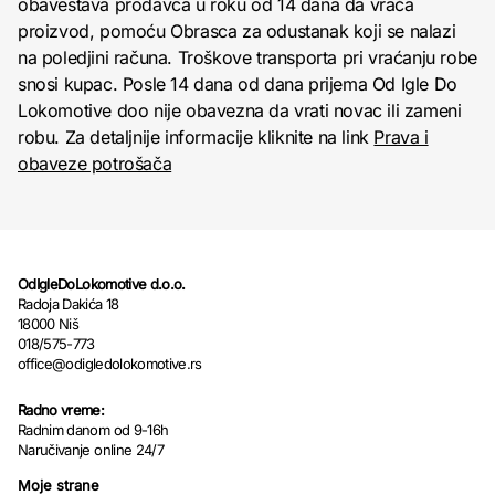
obaveštava prodavca u roku od 14 dana da vraća
proizvod, pomoću Obrasca za odustanak koji se nalazi
na poledjini računa. Troškove transporta pri vraćanju robe
snosi kupac. Posle 14 dana od dana prijema Od Igle Do
Lokomotive doo nije obavezna da vrati novac ili zameni
robu. Za detaljnije informacije kliknite na link
Prava i
obaveze potrošača
OdIgleDoLokomotive d.o.o.
Radoja Dakića 18
18000 Niš
018/575-773
office@odigledolokomotive.rs
Radno vreme:
Radnim danom od 9-16h
Naručivanje online 24/7
Moje strane