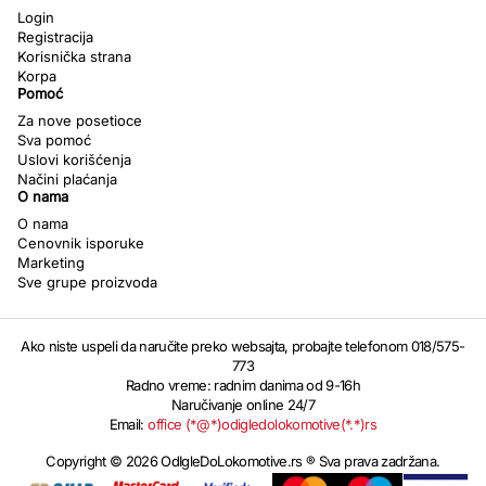
Login
Registracija
Korisnička strana
Korpa
Pomoć
Za nove posetioce
Sva pomoć
Uslovi korišćenja
Načini plaćanja
O nama
O nama
Cenovnik isporuke
Marketing
Sve grupe proizvoda
Ako niste uspeli da naručite preko websajta, probajte telefonom 018/575-
773
Radno vreme: radnim danima od 9-16h
Naručivanje online 24/7
Email:
office (*@*)odigledolokomotive(*.*)rs
Copyright © 2026 OdIgleDoLokomotive.rs ® Sva prava zadržana.