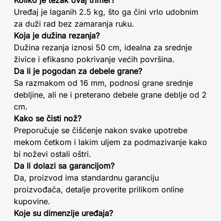
Koliko je težak ovaj trimer?
Uređaj je laganih 2.5 kg, što ga čini vrlo udobnim
za duži rad bez zamaranja ruku.
Koja je dužina rezanja?
Dužina rezanja iznosi 50 cm, idealna za srednje
živice i efikasno pokrivanje većih površina.
Da li je pogodan za debele grane?
Sa razmakom od 16 mm, podnosi grane srednje
debljine, ali ne i preterano debele grane deblje od 2
cm.
Kako se čisti nož?
Preporučuje se čišćenje nakon svake upotrebe
mekom četkom i lakim uljem za podmazivanje kako
bi noževi ostali oštri.
Da li dolazi sa garancijom?
Da, proizvod ima standardnu garanciju
proizvođača, detalje proverite prilikom online
kupovine.
Koje su dimenzije uređaja?