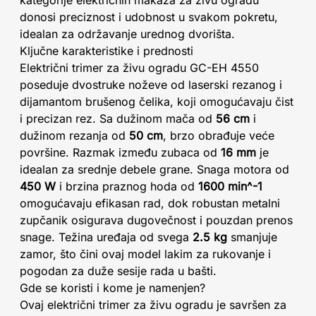
kategorije električnih makaza za živu ogradu
donosi preciznost i udobnost u svakom pokretu,
idealan za održavanje urednog dvorišta.
Ključne karakteristike i prednosti
Električni trimer za živu ogradu GC-EH 4550
poseduje dvostruke noževe od laserski rezanog i
dijamantom brušenog čelika, koji omogućavaju čist
i precizan rez. Sa dužinom mača od
56 cm
i
dužinom rezanja od
50 cm
, brzo obrađuje veće
površine. Razmak između zubaca od
16 mm
je
idealan za srednje debele grane. Snaga motora od
450 W
i brzina praznog hoda od
1600 min^-1
omogućavaju efikasan rad, dok robustan metalni
zupčanik osigurava dugovečnost i pouzdan prenos
snage. Težina uređaja od svega
2.5 kg
smanjuje
zamor, što čini ovaj model lakim za rukovanje i
pogodan za duže sesije rada u bašti.
Gde se koristi i kome je namenjen?
Ovaj električni trimer za živu ogradu je savršen za