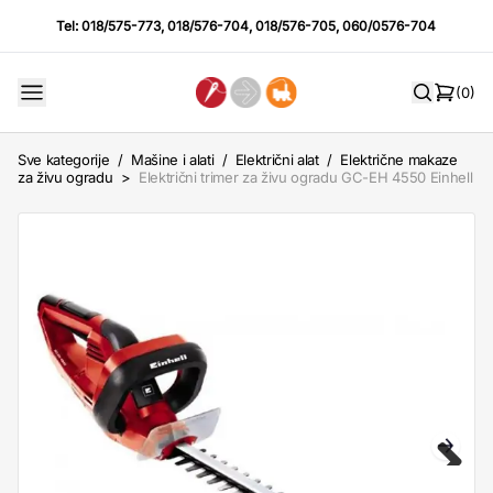
Tel:
018/575-773
,
018/576-704
,
018/576-705
,
060/0576-704
(0)
Sve kategorije
/
Mašine i alati
/
Električni alat
/
Električne makaze
za živu ogradu
>
Električni trimer za živu ogradu GC-EH 4550 Einhell