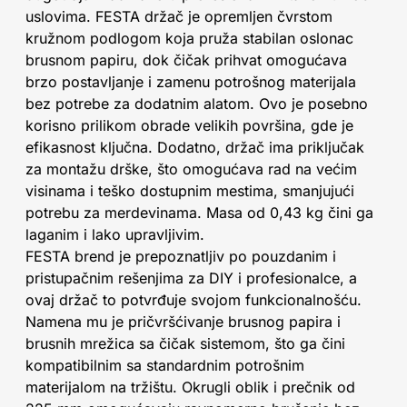
uslovima. FESTA držač je opremljen čvrstom
kružnom podlogom koja pruža stabilan oslonac
brusnom papiru, dok čičak prihvat omogućava
brzo postavljanje i zamenu potrošnog materijala
bez potrebe za dodatnim alatom. Ovo je posebno
korisno prilikom obrade velikih površina, gde je
efikasnost ključna. Dodatno, držač ima priključak
za montažu drške, što omogućava rad na većim
visinama i teško dostupnim mestima, smanjujući
potrebu za merdevinama. Masa od 0,43 kg čini ga
laganim i lako upravljivim.
FESTA brend je prepoznatljiv po pouzdanim i
pristupačnim rešenjima za DIY i profesionalce, a
ovaj držač to potvrđuje svojom funkcionalnošću.
Namena mu je pričvršćivanje brusnog papira i
brusnih mrežica sa čičak sistemom, što ga čini
kompatibilnim sa standardnim potrošnim
materijalom na tržištu. Okrugli oblik i prečnik od