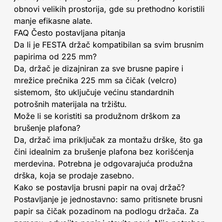
obnovi velikih prostorija, gde su prethodno koristili
manje efikasne alate.
FAQ Često postavljana pitanja
Da li je FESTA držač kompatibilan sa svim brusnim
papirima od 225 mm?
Da, držač je dizajniran za sve brusne papire i
mrežice prečnika 225 mm sa čičak (velcro)
sistemom, što uključuje većinu standardnih
potrošnih materijala na tržištu.
Može li se koristiti sa produžnom drškom za
brušenje plafona?
Da, držač ima priključak za montažu drške, što ga
čini idealnim za brušenje plafona bez korišćenja
merdevina. Potrebna je odgovarajuća produžna
drška, koja se prodaje zasebno.
Kako se postavlja brusni papir na ovaj držač?
Postavljanje je jednostavno: samo pritisnete brusni
papir sa čičak pozadinom na podlogu držača. Za