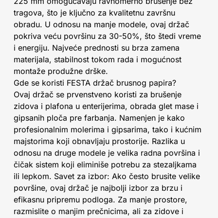
225 mm omogućavaju ravnomerno brušenje bez
tragova, što je ključno za kvalitetnu završnu
obradu. U odnosu na manje modele, ovaj držač
pokriva veću površinu za 30-50%, što štedi vreme
i energiju. Najveće prednosti su brza zamena
materijala, stabilnost tokom rada i mogućnost
montaže produžne drške.
Gde se koristi FESTA držač brusnog papira?
Ovaj držač se prvenstveno koristi za brušenje
zidova i plafona u enterijerima, obrada glet mase i
gipsanih ploča pre farbanja. Namenjen je kako
profesionalnim molerima i gipsarima, tako i kućnim
majstorima koji obnavljaju prostorije. Razlika u
odnosu na druge modele je velika radna površina i
čičak sistem koji eliminiše potrebu za stezaljkama
ili lepkom. Savet za izbor: Ako često brusite velike
površine, ovaj držač je najbolji izbor za brzu i
efikasnu pripremu podloga. Za manje prostore,
razmislite o manjim prečnicima, ali za zidove i