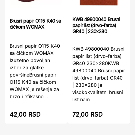
KWB 49800040 Brusni
Brusni papir O115 K40 sa
papir list (drvo-farba)
čičkom WOMAX
GR40 | 230x280
Brusni papir O115 K40
KWB 49800040 Brusni
sa čičkom WOMAX –
papir list (drvo-farba)
Izuzetno povoljan
GR40 230x280KWB
izbor za glatke
49800040 Brusni papir
površineBrusni papir
list (drvo-farba) GR40
O115 K40 sa čičkom
| 230x280 je
WOMAX je rešenje za
visokokvalitetni brusni
brzo i efikasno ...
list nam ...
42,00 RSD
72,00 RSD