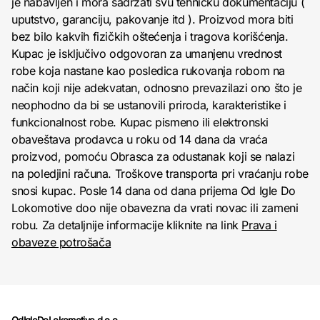
je nabavljen i mora sadržati svu tehničku dokumentaciju (
uputstvo, garanciju, pakovanje itd ). Proizvod mora biti
bez bilo kakvih fizičkih oštećenja i tragova korišćenja.
Kupac je isključivo odgovoran za umanjenu vrednost
robe koja nastane kao posledica rukovanja robom na
način koji nije adekvatan, odnosno prevazilazi ono što je
neophodno da bi se ustanovili priroda, karakteristike i
funkcionalnost robe. Kupac pismeno ili elektronski
obaveštava prodavca u roku od 14 dana da vraća
proizvod, pomoću Obrasca za odustanak koji se nalazi
na poledjini računa. Troškove transporta pri vraćanju robe
snosi kupac. Posle 14 dana od dana prijema Od Igle Do
Lokomotive doo nije obavezna da vrati novac ili zameni
robu. Za detaljnije informacije kliknite na link
Prava i
obaveze potrošača