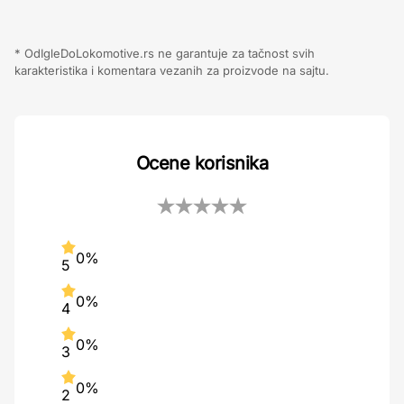
* OdIgleDoLokomotive.rs ne garantuje za tačnost svih
karakteristika i komentara vezanih za proizvode na sajtu.
Ocene korisnika
0%
5
0%
4
0%
3
0%
2