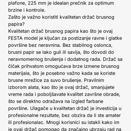
plafone, 225 mm je idealan prečnik za optimum
brzine i kontrole.
Zašto je važno koristiti kvalitetan držač brusnog
papira?
Kvalitetan držač brusnog papira kao što je ovaj
FESTA model je ključan za postizanje ravne i glatke
površine bez neravnina. Bez stabilnog oslonca,
brusni papir se lako guli ili savija, što dovodi do
neravnomernog brušenja i dodatnog rada. Držač sa
čičak prihvatom omogućava brze izmene brusnog
materijala, što je posebno važno kada se koriste
brusne mrežice za suvo brušenje. Pravilnim
izborom alata, kao što je ovaj držač, smanjujete
vreme rada i poboljšavate kvalitet završne obrade,
što se direktno odražava na izgled farbane
površine. Ulagače u kvalitetan držač je investicija u
profesionalne rezultate, bez obzira da li ste amater
ili profesionalac. Mnogi korisnici su istakli kako im
je ovaj držač pomogao da značajno ubrzaju rad na