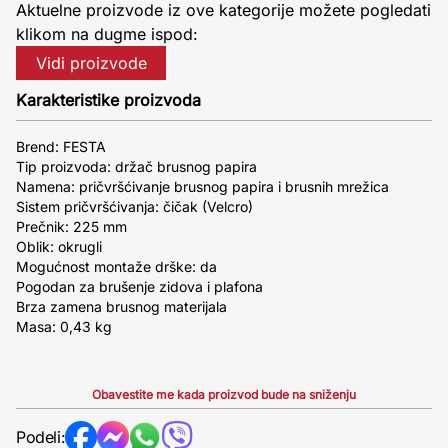
Aktuelne proizvode iz ove kategorije možete pogledati
klikom na dugme ispod:
Vidi proizvode
Karakteristike proizvoda
Brend: FESTA
Tip proizvoda: držač brusnog papira
Namena: pričvršćivanje brusnog papira i brusnih mrežica
Sistem pričvršćivanja: čičak (Velcro)
Prečnik: 225 mm
Oblik: okrugli
Mogućnost montaže drške: da
Pogodan za brušenje zidova i plafona
Brza zamena brusnog materijala
Masa: 0,43 kg
Obavestite me kada proizvod bude na sniženju
Podeli: