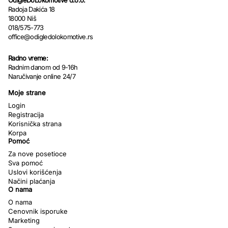
OdIgleDoLokomotive d.o.o.
Radoja Dakića 18
18000 Niš
018/575-773
office@odigledolokomotive.rs
Radno vreme:
Radnim danom od 9-16h
Naručivanje online 24/7
Moje strane
Login
Registracija
Korisnička strana
Korpa
Pomoć
Za nove posetioce
Sva pomoć
Uslovi korišćenja
Načini plaćanja
O nama
O nama
Cenovnik isporuke
Marketing