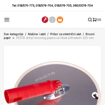
Tel:
018/575-773
,
018/576-704
,
018/576-705
,
060/0576-704
(0)
Sve kategorije
/
Mašine i alati
/
Pribor za električni alat
/
Brusni
papir
>
FESTA držač brusnog papira sa čičak prihvatom 225 mm