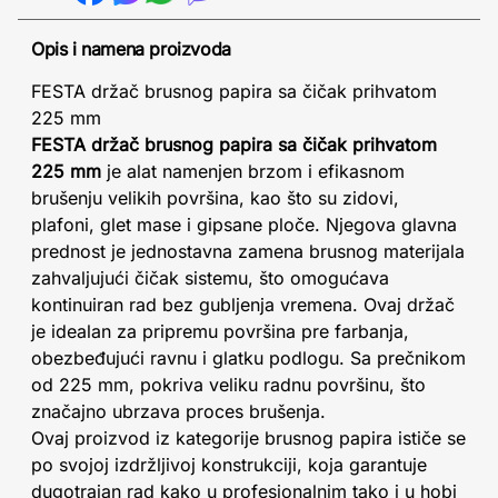
Opis i namena proizvoda
FESTA držač brusnog papira sa čičak prihvatom
225 mm
FESTA držač brusnog papira sa čičak prihvatom
225 mm
je alat namenjen brzom i efikasnom
brušenju velikih površina, kao što su zidovi,
plafoni, glet mase i gipsane ploče. Njegova glavna
prednost je jednostavna zamena brusnog materijala
zahvaljujući čičak sistemu, što omogućava
kontinuiran rad bez gubljenja vremena. Ovaj držač
je idealan za pripremu površina pre farbanja,
obezbeđujući ravnu i glatku podlogu. Sa prečnikom
od 225 mm, pokriva veliku radnu površinu, što
značajno ubrzava proces brušenja.
Ovaj proizvod iz kategorije brusnog papira ističe se
po svojoj izdržljivoj konstrukciji, koja garantuje
dugotrajan rad kako u profesionalnim tako i u hobi