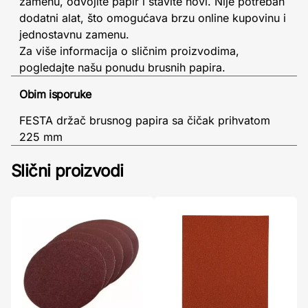
zamenu, odvojite papir i stavite novi. Nije potreban
dodatni alat, što omogućava brzu online kupovinu i
jednostavnu zamenu.
Za više informacija o sličnim proizvodima,
pogledajte našu ponudu brusnih papira.
Obim isporuke
FESTA držač brusnog papira sa čičak prihvatom
225 mm
Slični proizvodi