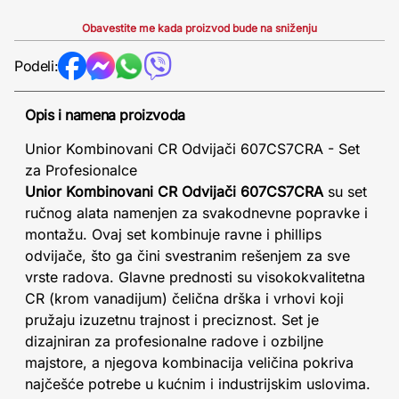
Obavestite me kada proizvod bude na sniženju
Podeli:
Opis i namena proizvoda
Unior Kombinovani CR Odvijači 607CS7CRA - Set
za Profesionalce
Unior Kombinovani CR Odvijači 607CS7CRA
su set
ručnog alata namenjen za svakodnevne popravke i
montažu. Ovaj set kombinuje ravne i phillips
odvijače, što ga čini svestranim rešenjem za sve
vrste radova. Glavne prednosti su visokokvalitetna
CR (krom vanadijum) čelična drška i vrhovi koji
pružaju izuzetnu trajnost i preciznost. Set je
dizajniran za profesionalne radove i ozbiljne
majstore, a njegova kombinacija veličina pokriva
najčešće potrebe u kućnim i industrijskim uslovima.