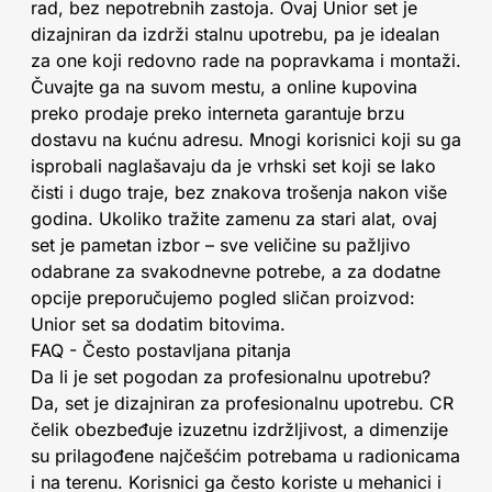
rad, bez nepotrebnih zastoja. Ovaj Unior set je
dizajniran da izdrži stalnu upotrebu, pa je idealan
za one koji redovno rade na popravkama i montaži.
Čuvajte ga na suvom mestu, a online kupovina
preko prodaje preko interneta garantuje brzu
dostavu na kućnu adresu. Mnogi korisnici koji su ga
isprobali naglašavaju da je vrhski set koji se lako
čisti i dugo traje, bez znakova trošenja nakon više
godina. Ukoliko tražite zamenu za stari alat, ovaj
set je pametan izbor – sve veličine su pažljivo
odabrane za svakodnevne potrebe, a za dodatne
opcije preporučujemo pogled sličan proizvod:
Unior set sa dodatim bitovima.
FAQ - Često postavljana pitanja
Da li je set pogodan za profesionalnu upotrebu?
Da, set je dizajniran za profesionalnu upotrebu. CR
čelik obezbeđuje izuzetnu izdržljivost, a dimenzije
su prilagođene najčešćim potrebama u radionicama
i na terenu. Korisnici ga često koriste u mehanici i