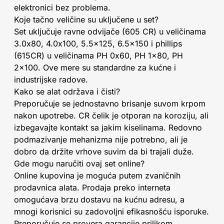
elektronici bez problema.
Koje tačno veličine su uključene u set?
Set uključuje ravne odvijače (605 CR) u veličinama
3.0x80, 4.0x100, 5.5x125, 6.5x150 i phillips
(615CR) u veličinama PH 0x60, PH 1x80, PH
2x100. Ove mere su standardne za kućne i
industrijske radove.
Kako se alat održava i čisti?
Preporučuje se jednostavno brisanje suvom krpom
nakon upotrebe. CR čelik je otporan na koroziju, ali
izbegavajte kontakt sa jakim kiselinama. Redovno
podmazivanje mehanizma nije potrebno, ali je
dobro da držite vrhove suvim da bi trajali duže.
Gde mogu naručiti ovaj set online?
Online kupovina je moguća putem zvaničnih
prodavnica alata. Prodaja preko interneta
omogućava brzu dostavu na kućnu adresu, a
mnogi korisnici su zadovoljni efikasnošću isporuke.
Preporučuje se provera garancije prilikom