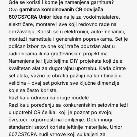
Gde se koristi i kome je namenjena garnitura?
Ova
garnitura kombinovanih CR odvijača
607CS7CRA Unior
idealna je za vodoinstalatere,
električare, montere i sve koji redovno rade na
održavanju. Koristi se u elektronici, auto-mehanici,
montaži nameštaja i generalnim popravkama. Set je
odličan izbor za one koji traže pouzdan alat u
radionicama ili na građevinskim projektima.
Namenjena je i ljubiteljima DIY projekata koji žele
kvalitetan alat za dugotrajnu upotrebu. Kada birate
set alata, važno je obratiti pažnju na kombinaciju
veličina – ovaj set pokriva sve ključne dimenzije
koje se često koriste.
Razlika u odnosu na druge modele
Razlika u poređenju sa konkurentskim setovima leži
u upotrebi CR čelika, koji je poznat po svojoj
čvrstoći i otpornosti na lomljenje. Dok mnogi
standardni setovi koriste jeftinije materijale, Unior
607CS7CRA nudi vrhove koji su kaljeni za