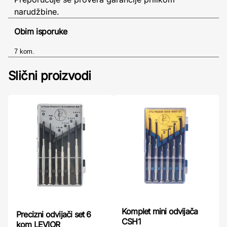
narudžbine.
Obim isporuke
7 kom.
Slični proizvodi
Komplet mini odvijača
Precizni odvijači set 6
CSH1
kom LEVIOR