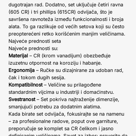
dugotrajan rad. Dodatno, set uključuje četiri ravna
(605 CR) i tri phillips (615CR) odvijača, što je
savršena ravnoteža između funkcionalnosti i broja
alata. To ga razlikuje od većih setova koji su često
preopterećeni retko korišćenim manjim veličinama.
Najveće prednosti seta
Najveće prednosti su:
Materijal
– CR (krom vanadijum) obezbeđuje
izuzetnu otpornost na koroziju i habanje.
Ergonomija
– Ručke su dizajnirane za udoban rad,
čak i tokom dugih sesija.
Kompatibilnost
– Veličine su prilagođene
standardnim vijcima u industriji i domaćinstvu.
Svestranost
– Set pokriva najtraženije dimenzije,
smanjujući potrebu za dodatnim alatima.
Kada birate set odvijača, fokusirajte se na namenu
– za profesionalne radove, poput ove garniture,
preporučuje se komplet sa CR čelikom i jasno
definisanim veličinama. Savet za izbor: proverite da