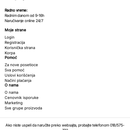
Radno vreme:
Radnim danom od 9-16h
Naručivanje online 24/7
Moje strane
Login
Registracija
Korisnička strana
Korpa
Pomoć
Za nove posetioce
Sva pomoć
Uslovi korišćenja
Načini plaćanja
O nama
O nama
Cenovnik isporuke
Marketing
Sve grupe proizvoda
Ako niste uspeli da naručite preko websajta, probajte telefonom 018/575-