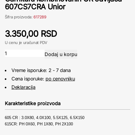
607CS7CRA Unior
Šifra proizvoda:
617289
3.350,00 RSD
U cenu je uračunat PDV
Vreme isporuke: 2 - 7 dana
Cena isporuke:
po cenovniku
Deklaracija
Karakteristike proizvoda
605 CR :
3.0X80, 4.0X100, 5.5X125, 6.5X150
615CR:
PH 0X60, PH 1X80, PH 2X100