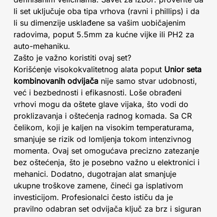
li set uključuje oba tipa vrhova (ravni i phillips) i da
li su dimenzije usklađene sa vašim uobičajenim
radovima, poput 5.5mm za kućne vijke ili PH2 za
auto-mehaniku.
Zašto je važno koristiti ovaj set?
Korišćenje visokokvalitetnog alata poput
Unior seta
kombinovanih odvijača
nije samo stvar udobnosti,
već i bezbednosti i efikasnosti. Loše obrađeni
vrhovi mogu da oštete glave vijaka, što vodi do
proklizavanja i oštećenja radnog komada. Sa CR
čelikom, koji je kaljen na visokim temperaturama,
smanjuje se rizik od lomljenja tokom intenzivnog
momenta. Ovaj set omogućava precizno zatezanje
bez oštećenja, što je posebno važno u elektronici i
mehanici. Dodatno, dugotrajan alat smanjuje
ukupne troškove zamene, čineći ga isplativom
investicijom. Profesionalci često ističu da je
pravilno odabran set odvijača ključ za brz i siguran