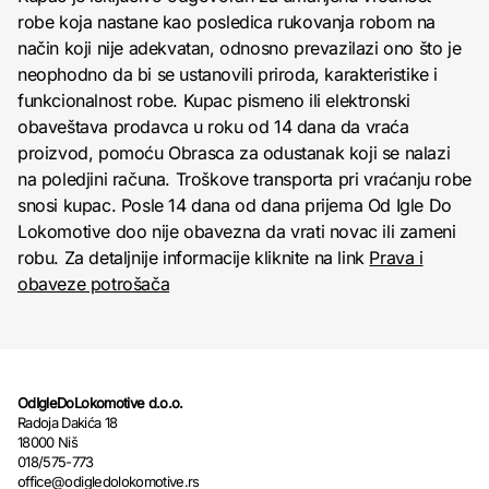
robe koja nastane kao posledica rukovanja robom na
način koji nije adekvatan, odnosno prevazilazi ono što je
neophodno da bi se ustanovili priroda, karakteristike i
funkcionalnost robe. Kupac pismeno ili elektronski
obaveštava prodavca u roku od 14 dana da vraća
proizvod, pomoću Obrasca za odustanak koji se nalazi
na poledjini računa. Troškove transporta pri vraćanju robe
snosi kupac. Posle 14 dana od dana prijema Od Igle Do
Lokomotive doo nije obavezna da vrati novac ili zameni
robu. Za detaljnije informacije kliknite na link
Prava i
obaveze potrošača
OdIgleDoLokomotive d.o.o.
Radoja Dakića 18
18000 Niš
018/575-773
office@odigledolokomotive.rs