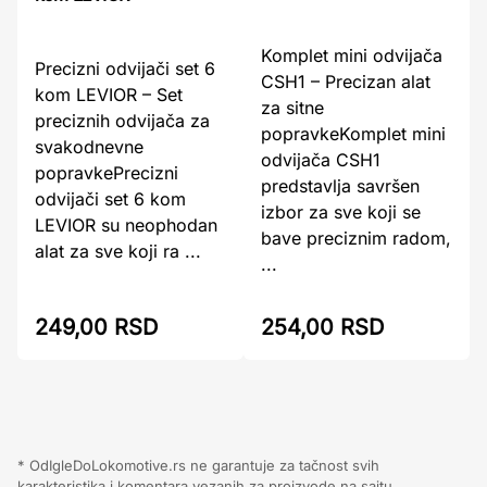
Komplet mini odvijača
Precizni odvijači set 6
CSH1 – Precizan alat
kom LEVIOR – Set
za sitne
preciznih odvijača za
popravkeKomplet mini
svakodnevne
odvijača CSH1
popravkePrecizni
predstavlja savršen
odvijači set 6 kom
izbor za sve koji se
LEVIOR su neophodan
bave preciznim radom,
alat za sve koji ra ...
...
249,00 RSD
254,00 RSD
* OdIgleDoLokomotive.rs ne garantuje za tačnost svih
karakteristika i komentara vezanih za proizvode na sajtu.