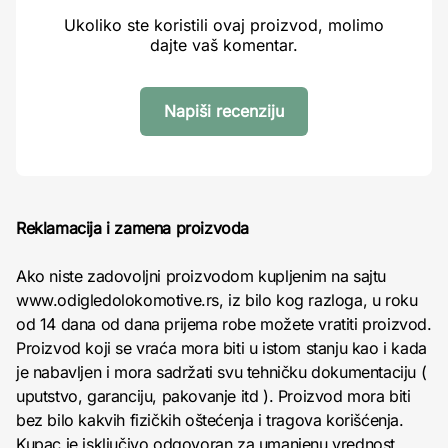
Ukoliko ste koristili ovaj proizvod, molimo
dajte vaš komentar.
Napiši recenziju
Reklamacija i zamena proizvoda
Ako niste zadovoljni proizvodom kupljenim na sajtu
www.odigledolokomotive.rs, iz bilo kog razloga, u roku
od 14 dana od dana prijema robe možete vratiti proizvod.
Proizvod koji se vraća mora biti u istom stanju kao i kada
je nabavljen i mora sadržati svu tehničku dokumentaciju (
uputstvo, garanciju, pakovanje itd ). Proizvod mora biti
bez bilo kakvih fizičkih oštećenja i tragova korišćenja.
Kupac je isključivo odgovoran za umanjenu vrednost