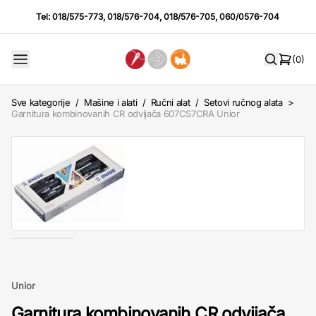
Tel:
018/575-773
,
018/576-704
,
018/576-705
,
060/0576-704
(0)
Sve kategorije
/
Mašine i alati
/
Ručni alat
/
Setovi ručnog alata
>
Garnitura kombinovanih CR odvijača 607CS7CRA Unior
Unior
Garnitura kombinovanih CR odvijača