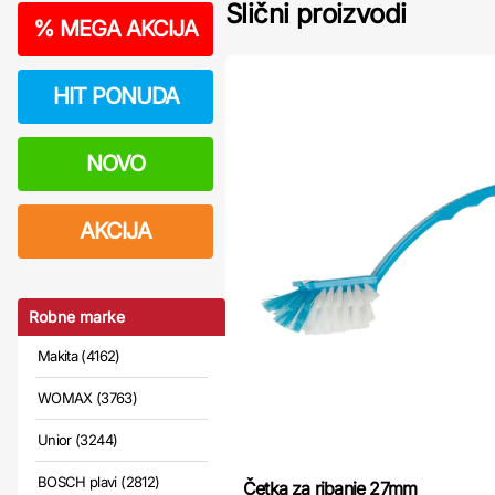
Slični proizvodi
%
MEGA AKCIJA
HIT PONUDA
NOVO
AKCIJA
Robne marke
Makita (4162)
WOMAX (3763)
Unior (3244)
BOSCH plavi (2812)
Četka za ribanje 27mm