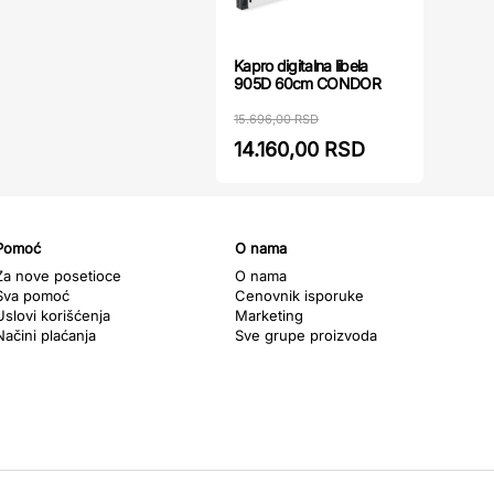
Kapro digitalna libela
905D 60cm CONDOR
15.696,00 RSD
14.160,00 RSD
Pomoć
O nama
Za nove posetioce
O nama
Sva pomoć
Cenovnik isporuke
Uslovi korišćenja
Marketing
Načini plaćanja
Sve grupe proizvoda