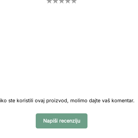
iko ste koristili ovaj proizvod, molimo dajte vaš komentar.
Napiši recenziju