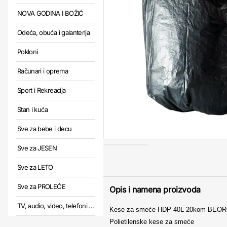
NOVA GODINA I BOŽIĆ
Odeća, obuća i galanterija
Pokloni
Računari i oprema
Sport i Rekreacija
Stan i kuća
Sve za bebe i decu
Sve za JESEN
Sve za LETO
Sve za PROLEĆE
Opis i namena proizvoda
TV, audio, video, telefoni ...
Kese za smeće HDP 40L 20kom BEO
Polietilenske kese za smeće