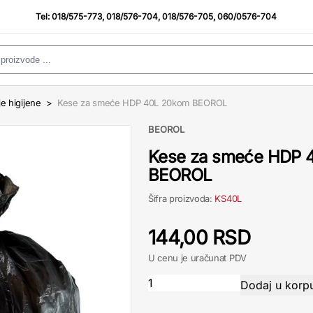
Tel:
018/575-773
,
018/576-704
,
018/576-705
,
060/0576-704
e higijene
>
Kese za smeće HDP 40L 20kom BEOROL
BEOROL
Kese za smeće HDP 
BEOROL
Šifra proizvoda:
KS40L
144,00 RSD
U cenu je uračunat PDV