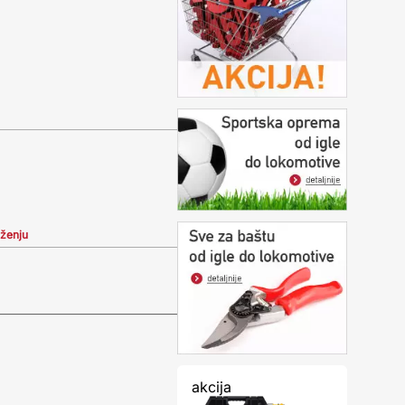
iženju
akcija