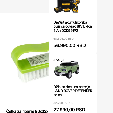
DeWalt akumulatorska
bušilica odvijač 18V Li-Ion
5 Ah DCD991P2
68.896,00 RSD
56.990,00 RSD
akcija
Džip za decu na baterije
LAND ROVER DEFENDER
zeleni
32.760,00 RSD
27.990,00 RSD
Četka za ribanje 96x33x50mm
Četka za r