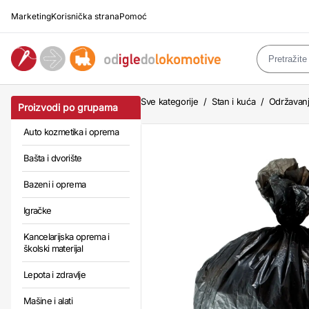
Marketing
Korisnička strana
Pomoć
Sve kategorije
/
Stan i kuća
/
Održavanj
Proizvodi po grupama
Auto kozmetika i oprema
Bašta i dvorište
Bazeni i oprema
Igračke
Kancelarijska oprema i
školski materijal
Lepota i zdravlje
Mašine i alati