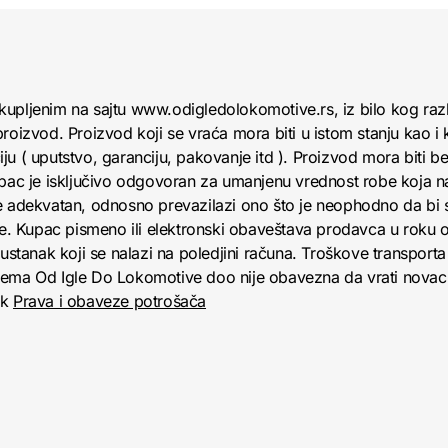
kupljenim na sajtu www.odigledolokomotive.rs, iz bilo kog raz
roizvod. Proizvod koji se vraća mora biti u istom stanju kao i 
u ( uputstvo, garanciju, pakovanje itd ). Proizvod mora biti bez
upac je isključivo odgovoran za umanjenu vrednost robe koja 
e adekvatan, odnosno prevazilazi ono što je neophodno da bi se
obe. Kupac pismeno ili elektronski obaveštava prodavca u roku
anak koji se nalazi na poledjini računa. Troškove transporta 
jema Od Igle Do Lokomotive doo nije obavezna da vrati novac 
nk
Prava i obaveze potrošača