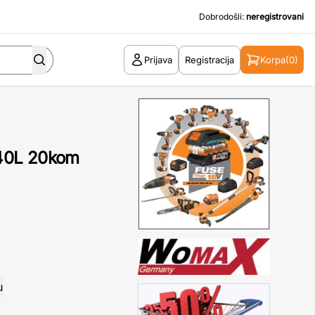
Dobrodošli:
neregistrovani
Prijava
Registracija
Korpa
(0)
40L 20kom