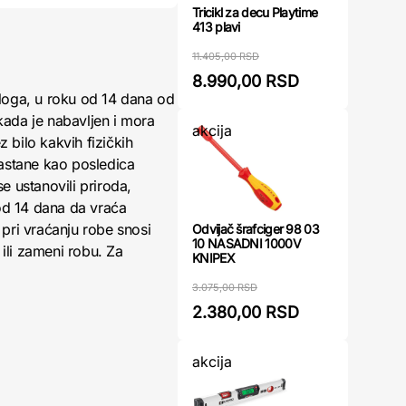
Tricikl za decu Playtime
413 plavi
11.405,00 RSD
8.990,00 RSD
loga, u roku od 14 dana od
kada je nabavljen i mora
akcija
 bilo kakvih fizičkih
nastane kao posledica
 ustanovili priroda,
 od 14 dana da vraća
pri vraćanju robe snosi
Odvijač šrafciger 98 03
10 NASADNI 1000V
ili zameni robu. Za
KNIPEX
3.075,00 RSD
2.380,00 RSD
akcija