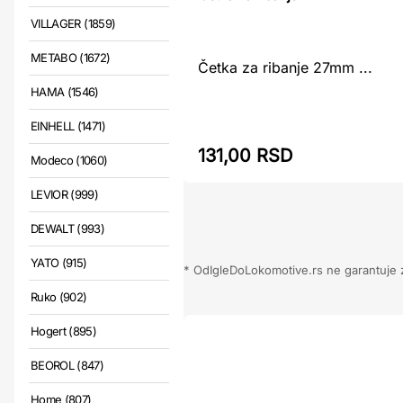
VILLAGER (1859)
METABO (1672)
Četka za ribanje 27mm ...
HAMA (1546)
EINHELL (1471)
131,00 RSD
Modeco (1060)
LEVIOR (999)
DEWALT (993)
YATO (915)
* OdIgleDoLokomotive.rs ne garantuje za
Ruko (902)
Hogert (895)
BEOROL (847)
Home (807)