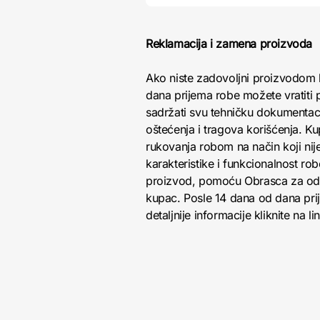
Reklamacija i zamena proizvoda
Ako niste zadovoljni proizvodom 
dana prijema robe možete vratiti p
sadržati svu tehničku dokumentacij
oštećenja i tragova korišćenja. K
rukovanja robom na način koji nij
karakteristike i funkcionalnost r
proizvod, pomoću Obrasca za odust
kupac. Posle 14 dana od dana pri
detaljnije informacije kliknite na li