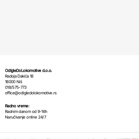
OdIgleDoLokomotive d.o.o.
Radoja Dakića 18
18000 Niš
018/575-773
office@odigledolokomotive.rs
Radno vreme:
Radnim danom od 9-16h
Naručivanje online 24/7