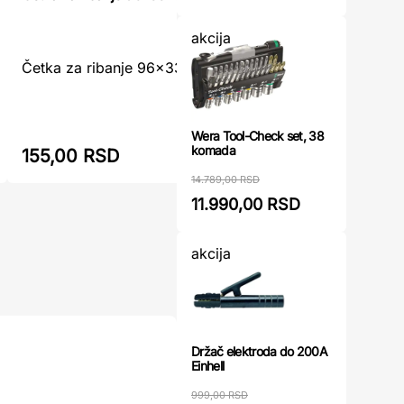
akcija
Četka za ribanje 96x33x50mm ...
Četka za r
Wera Tool-Check set, 38
komada
155,00 RSD
167,00
14.789,00 RSD
11.990,00 RSD
akcija
Držač elektroda do 200A
Einhell
999,00 RSD