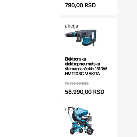
790,00 RSD
akcija
Elektronska
elektropneumatska
štemarica-čekić 1510W
HM1203C MAKITA
73.790,00 RSD
58.990,00 RSD
akcija