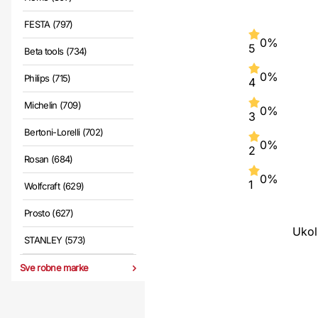
FESTA (797)
0%
5
Beta tools (734)
0%
Philips (715)
4
Michelin (709)
0%
3
Bertoni-Lorelli (702)
0%
2
Rosan (684)
0%
1
Wolfcraft (629)
Prosto (627)
Ukol
STANLEY (573)
Sve robne marke