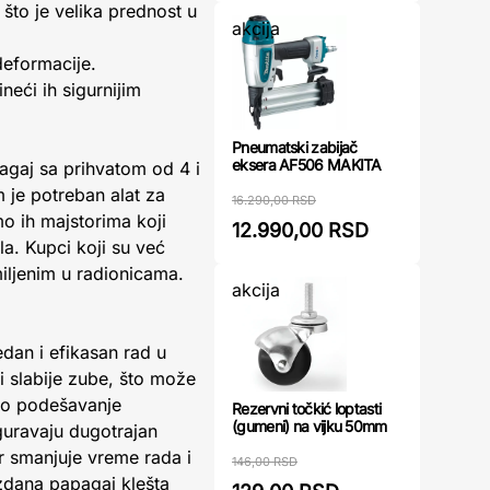
što je velika prednost u
akcija
deformacije.
neći ih sigurnijim
Pneumatski zabijač
eksera AF506 MAKITA
pagaj sa prihvatom od 4 i
 je potreban alat za
16.290,00 RSD
o ih majstorima koji
12.990,00 RSD
a. Kupci koji su već
miljenim u radionicama.
akcija
dan i efikasan rad u
 i slabije zube, što može
ino podešavanje
Rezervni točkić loptasti
(gumeni) na vijku 50mm
guravaju dugotrajan
jer smanjuje vreme rada i
146,00 RSD
uzdana papagaj klešta