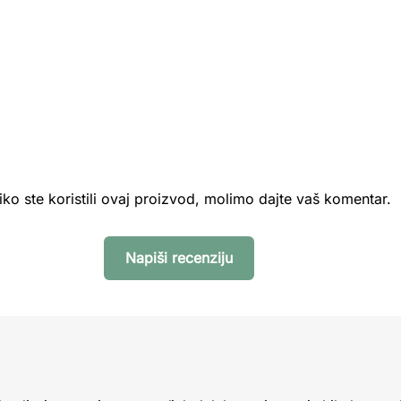
iko ste koristili ovaj proizvod, molimo dajte vaš komentar.
Napiši recenziju