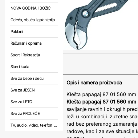
NOVA GODINA I BOŽIĆ
Odeća, obuća i galanterija
Pokloni
Računari i oprema
Sport i Rekreacija
Stan i kuća
Sve za bebe i decu
Opis i namena proizvoda
Sve za JESEN
Klešta papagaj 87 01 560 mm K
Klešta papagaj 87 01 560 mm
Sve za LETO
savijanje ravnih i okruglih p
Sve za PROLEĆE
leži u kombinaciji izuzetne s
rad bez preteranog zamaranja 
TV, audio, video, telefoni ...
radove, kao i za sve situacije