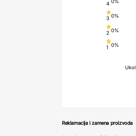
0%
4
0%
3
0%
2
0%
1
Ukol
Reklamacija i zamena proizvoda