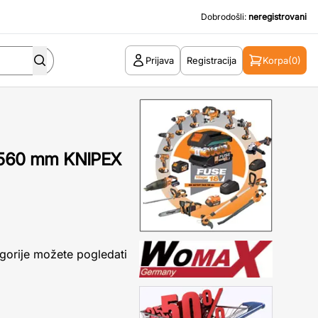
Dobrodošli:
neregistrovani
Prijava
Registracija
Korpa
(0)
1 560 mm KNIPEX
gorije možete pogledati