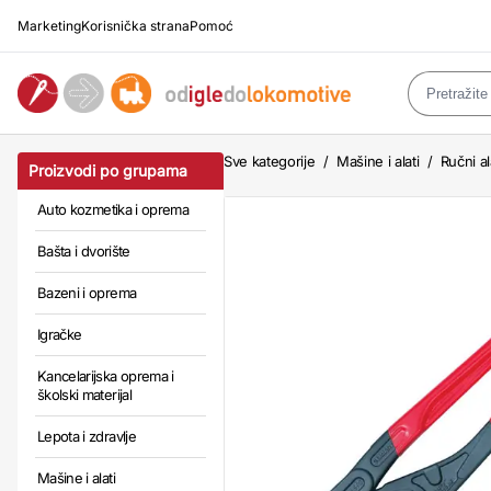
Marketing
Korisnička strana
Pomoć
Sve kategorije
/
Mašine i alati
/
Ručni al
Proizvodi po grupama
Auto kozmetika i oprema
Bašta i dvorište
Bazeni i oprema
Igračke
Kancelarijska oprema i
školski materijal
Lepota i zdravlje
Mašine i alati