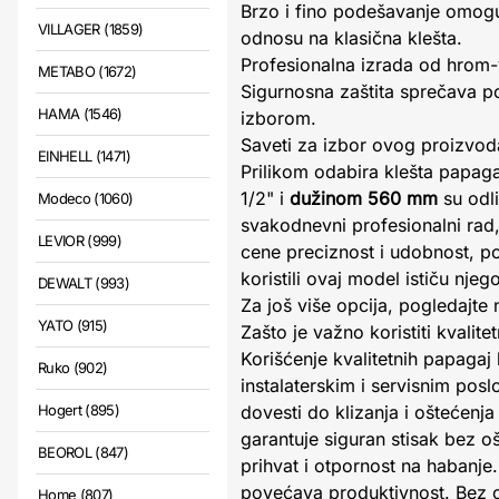
Brzo i fino podešavanje omogu
VILLAGER (1859)
odnosu na klasična klešta.
Profesionalna izrada od hrom-v
METABO (1672)
Sigurnosna zaštita sprečava pov
HAMA (1546)
izborom.
Saveti za izbor ovog proizvod
EINHELL (1471)
Prilikom odabira klešta papaga
1/2" i
dužinom 560 mm
su odli
Modeco (1060)
svakodnevni profesionalni rad,
LEVIOR (999)
cene preciznost i udobnost, po
koristili ovaj model ističu nj
DEWALT (993)
Za još više opcija, pogledajte
YATO (915)
Zašto je važno koristiti kvalit
Korišćenje kvalitetnih papaga
Ruko (902)
instalaterskim i servisnim posl
Hogert (895)
dovesti do klizanja i oštećenj
garantuje siguran stisak bez o
BEOROL (847)
prihvat i otpornost na habanje. 
povećava produktivnost. Bez ob
Home (807)