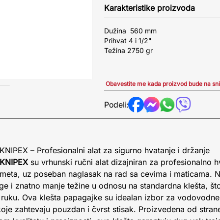
Karakteristike proizvoda
Dužina 560 mm
Prihvat 4 i 1/2"
Težina 2750 gr
Obavestite me kada proizvod bude na sn
Podeli:
NIPEX – Profesionalni alat za sigurno hvatanje i držanje
 KNIPEX
su vrhunski ručni alat dizajniran za profesionalno h
redmeta, uz poseban naglasak na rad sa cevima i maticama. 
nage i znatno manje težine u odnosu na standardna klešta, 
ruku. Ova klešta papagajke su idealan izbor za vodovodne, 
 koje zahtevaju pouzdan i čvrst stisak. Proizvedena od str