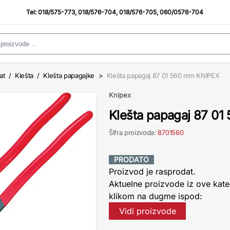
Tel:
018/575-773
,
018/576-704
,
018/576-705
,
060/0576-704
at
/
Klešta
/
Klešta papagajke
>
Klešta papagaj 87 01 560 mm KNIPEX
Knipex
Klešta papagaj 87 0
Šifra proizvoda:
8701560
PRODATO
Proizvod je rasprodat.
Aktuelne proizvode iz ove kate
klikom na dugme ispod:
Vidi proizvode