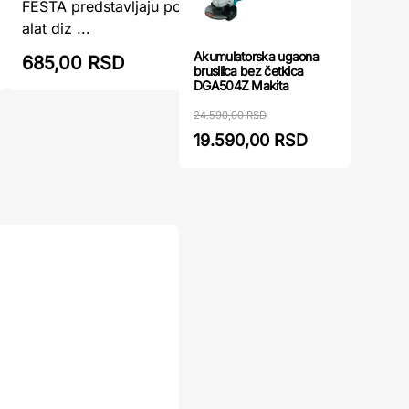
FESTA predstavljaju pouzdan i svestran
primarno 
alat diz ...
stezanje .
Akumulatorska ugaona
685,00 RSD
719,00
brusilica bez četkica
DGA504Z Makita
24.590,00 RSD
19.590,00 RSD