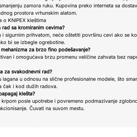
i smanjenju zamora ruku. Kupovina preko interneta sa dost
dnog prostora vrhunskim alatom.
ja o KNIPEX kleštima
a rad sa kromiranim cevima?
i sigurnim prihvatom, neće oštetiti površinu cevi ako se kor
ako bi se izbegle ogrebotine.
e mehanizma za brzo fino podešavanje?
uitivan i omogućava brzu promenu veličine zahvata bez nap
ika za svakodnevni rad?
su lagana u odnosu na slične profesionalne modele, što sma
a čak i kod dužih radova.
papagaj klešta?
om krpom posle upotrebe i povremeno podmazivanje zglobn
nkcionisanje. Čuvati na suvom mestu.