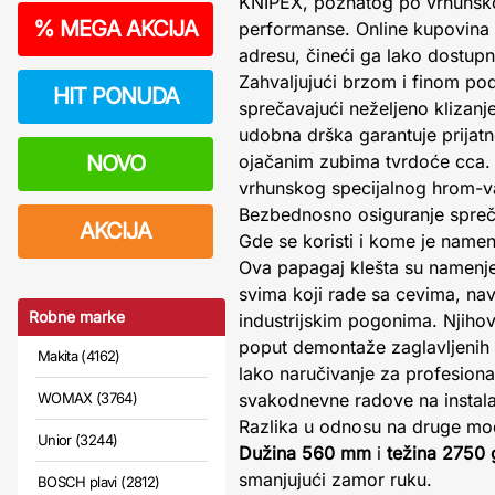
KNIPEX, poznatog po vrhunskom 
%
MEGA AKCIJA
performanse. Online kupovina
adresu, čineći ga lako dostup
Zahvaljujući brzom i finom pod
HIT PONUDA
sprečavajući neželjeno klizan
udobna drška garantuje prijat
NOVO
ojačanim zubima tvrdoće cca. 
vrhunskog specijalnog hrom-van
Bezbednosno osiguranje sprečav
AKCIJA
Gde se koristi i kome je name
Ova papagaj klešta su namenje
svima koji rade sa cevima, nav
Robne marke
industrijskim pogonima. Njihov
poput demontaže zaglavljenih n
Makita (4162)
lako naručivanje za profesiona
WOMAX (3764)
svakodnevne radove na instala
Razlika u odnosu na druge mod
Unior (3244)
Dužina 560 mm
i
težina 2750 
smanjujući zamor ruku.
BOSCH plavi (2812)