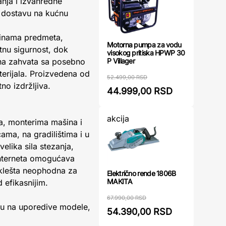
anja i izvanredne
 dostavu na kućnu
ičinama predmeta,
Motorna pumpa za vodu
tnu sigurnost, dok
visokog pritiska HPWP 30
P Villager
ina zahvata sa posebno
erijala. Proizvedena od
52.499,00 RSD
no izdržljiva.
44.999,00 RSD
akcija
a, monterima mašina i
ama, na gradilištima i u
elika sila stezanja,
 interneta omogućava
a klešta neophodna za
Električno rende 1806B
MAKITA
 efikasnijim.
67.990,00 RSD
osu na uporedive modele,
54.390,00 RSD