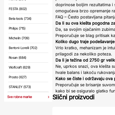
doprinose boljim rezultatima 
FESTA (802)
omogućava brzo opremanje ra
FAQ – Često postavljana pitan
Beta tools (734)
Da li su ova klešta pogodna z
Philips (715)
Da, sa svojim ojačanim zubima 
Preporučuje se blag pritisak k
Michelin (709)
Koliko dugo traje podešavanj
Vrlo kratko, mehanizam je int
Bertoni-Lorelli (702)
prilagodi za nekoliko poteza.
Rosan (684)
Da li je težina od 2750 gr vel
Ne, uprkos snazi, ova klešta 
Wolfcraft (629)
hvale balans i lakoću rukovanj
Prosto (627)
Kako se čiste i održavaju ova 
Preporučuje se brisanje suv
STANLEY (573)
kako bi se osiguralo glatko fu
Slični proizvodi
Sve robne marke