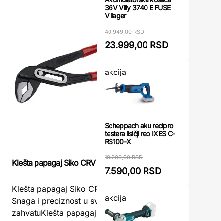
36V Villy 3740 E FUSE
Villager
40.949,00 RSD
23.999,00 RSD
akcija
Scheppach aku recipro
testera lisičji rep IXES C-
RS100-X
10.200,00 RSD
Klešta papagaj Siko CRV 250mm FESTA
Klešta pa
7.590,00 RSD
Klešta papagaj Siko CRV 250mm FESTA -
WOMAX Kl
akcija
Snaga i preciznost u svakom
Pouzdan A
zahvatuKlešta papagaj Siko CRV 250mm
papagaj 2