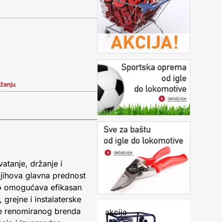
iženju
vatanje, držanje i
Njihova glavna prednost
što omogućava efikasan
grejne i instalaterske
ane renomiranog brenda
akcija