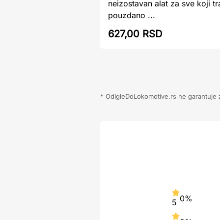
neizostavan alat za sve koji t
pouzdano ...
627,00 RSD
* OdIgleDoLokomotive.rs ne garantuje za
0%
5