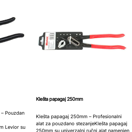
Klešta papagaj 250mm
 – Pouzdan
Klešta papagaj 250mm – Profesionalni
alat za pouzdano stezanjeKlešta papagaj
m Levior su
250mm su univerzalni ručni alat namenjen