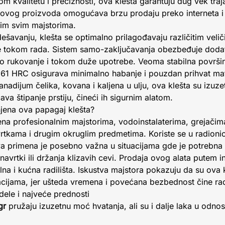
kvalitetu i preciznosti, ova klešta garantuju dug vek traj
 ovog proizvoda omogućava brzu prodaju preko interneta i
nim svim majstorima.
ešavanju, klešta se optimalno prilagođavaju različitim vel
je tokom rada. Sistem samo-zaključavanja obezbeđuje doda
no rukovanje i tokom duže upotrebe. Veoma stabilna površ
61 HRC osigurava minimalno habanje i pouzdan prihvat mat
adijum čelika, kovana i kaljena u ulju, ova klešta su izuzet
a štipanje prstiju, čineći ih sigurnim alatom.
njena ova papagaj klešta?
na profesionalnim majstorima, vodoinstalaterima, grejačim
rtkama i drugim okruglim predmetima. Koriste se u radionic
a primena je posebno važna u situacijama gde je potrebna v
avrtki ili držanja klizavih cevi. Prodaja ovog alata putem
lna i kućna radilišta. Iskustva majstora pokazuju da su ov
cijama, jer ušteda vremena i povećana bezbednost čine rad
ele i najveće prednosti
gr
pružaju izuzetnu moć hvatanja, ali su i dalje laka u odn