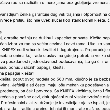
ćava rad sa različitim dimenzijama bez gubljenja vremena, 
anadijum čelika garantuje dug vek trajanja i otpornost na 
rede prstiju, što nije uvek slučaj kod standardnih klešta, či
a
j, obratite pažnju na dužinu i kapacitet prihvata. Klešta pa
čan izbor za rad sa većim cevima i navrtkama. Ukoliko vam
 KNIPEX nudi vrhunski kvalitet i dugotrajnost. Preporučujem
sebno onima koji rade u uslovima gde je potrebna velika sil
egovu pouzdanost i jednostavnost podešavanja, što ga čini o
 našu ponudu sličnih papagaj klešta.
etna papagaj klešta?
j klešta, poput ovog modela od 560 mm, ključno je za bezbe
ovima. Jeftiniji alati često imaju lošu mehaniku podešavanja
a predmeta, pa čak i povreda. Sa KNIPEX kleštima, brzo i f
štećenja površine cevi, dok ojačani zubi visoke tvrdoće osi
Profesionalni alat za držanje je investicija koja se isplati, 
zira da li radite u grejnoj tehnici ili montirate mašine, po