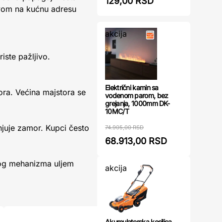
129,00 RSD
avom na kućnu adresu
akcija
iste pažljivo.
Električni kamin sa
ora. Većina majstora se
vodenom parom, bez
grejanja, 1000mm DK-
10MC/T
njuje zamor. Kupci često
74.905,00 RSD
68.913,00 RSD
og mehanizma uljem
akcija
Akumulatorska kosilica