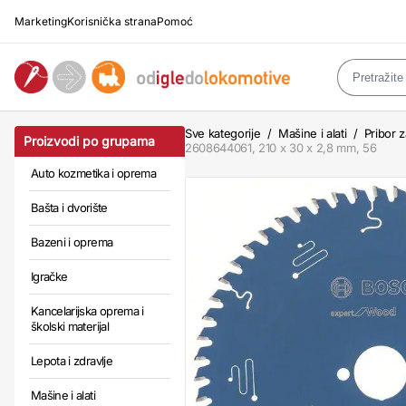
Marketing
Korisnička strana
Pomoć
Sve kategorije
/
Mašine i alati
/
Pribor z
Proizvodi po grupama
2608644061, 210 x 30 x 2,8 mm, 56
Auto kozmetika i oprema
Bašta i dvorište
Bazeni i oprema
Igračke
Kancelarijska oprema i
školski materijal
Lepota i zdravlje
Mašine i alati