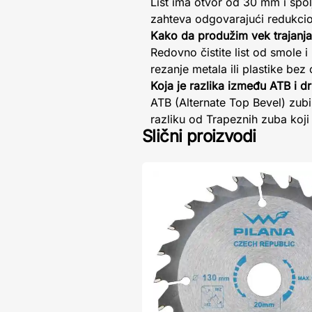
List ima otvor od 30 mm i spol
zahteva odgovarajući redukcio
Kako da produžim vek trajanja
Redovno čistite list od smole 
rezanje metala ili plastike be
Koja je razlika između ATB i d
ATB (Alternate Top Bevel) zubi 
razliku od Trapeznih zuba koji 
Slični proizvodi