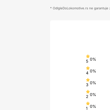
* OdIgleDoLokomotive.rs ne garantuje za
0%
5
0%
4
0%
3
0%
2
0%
1