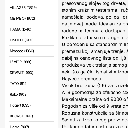
presovanog slojevitog drveta,
VILLAGER (1859)
stonim kružnim testerama i ruč
nameštaja, podova, polica i dr
METABO (1672)
da je ovaj model idealan za p
HAMA (1546)
radove na terenu, a dostupan j
Razlika u odnosu na druge mo
EINHELL (1471)
U poređenju sa standardnim lis
premazu koji smanjuje trenje.
Modeco (1060)
debljina osnovnog lista od 1,8
LEVIOR (999)
produžava vek trajanja samog ala
vek, što ga čini isplativim iz
DEWALT (993)
Najveće prednosti
YATO (915)
Visok broj zuba (56) za izuzetn
ATB geometrija za efikasno seč
Ruko (902)
Maksimalna brzina od 9000 o/
Hogert (895)
Pogodan za više od 9 vrsta drv
Robusna konstrukcija sa širin
BEOROL (847)
Saveti za izbor ovog proizvod
Prilikom odabira lista kružne te
Home (807)