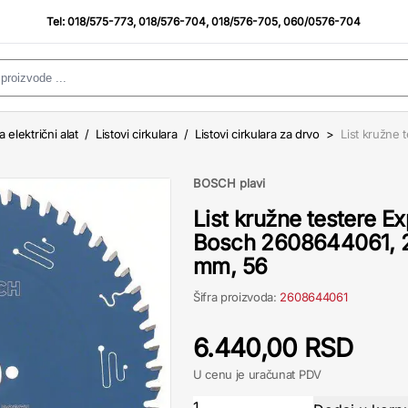
Tel:
018/575-773
,
018/576-704
,
018/576-705
,
060/0576-704
a električni alat
/
Listovi cirkulara
/
Listovi cirkulara za drvo
>
List kružne 
BOSCH plavi
List kružne testere E
Bosch 2608644061, 2
mm, 56
Šifra proizvoda:
2608644061
6.440,00 RSD
U cenu je uračunat PDV