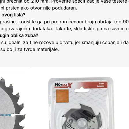
jni prečnik od 210 mm. Proverite specifikacije vaše testere
ni prsten ako otvor nije podudaran.
 ovog lista?
i prašine, koristite ga pri preporučenom broju obrtaja (do 9
z odgovarajućih dodataka. Takođe, skladištite ga na suvom 
rugih oblika zuba?
su idealni za fine rezove u drvetu jer smanjuju cepanje i daj
su bolji za tvrde materijale.