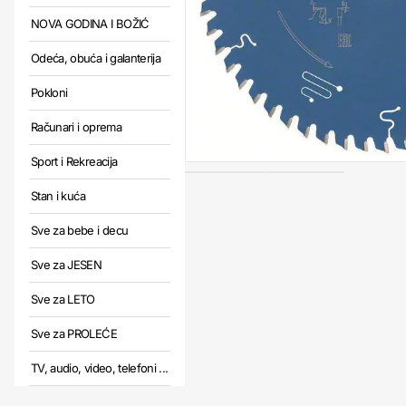
NOVA GODINA I BOŽIĆ
Odeća, obuća i galanterija
Pokloni
Računari i oprema
Sport i Rekreacija
Stan i kuća
Sve za bebe i decu
Sve za JESEN
Sve za LETO
Sve za PROLEĆE
TV, audio, video, telefoni ...