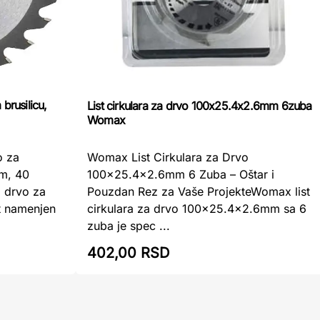
brusilicu,
List cirkulara za drvo 100x25.4x2.6mm 6zuba
Womax
o za
Womax List Cirkulara za Drvo
mm, 40
100x25.4x2.6mm 6 Zuba – Oštar i
 drvo za
Pouzdan Rez za Vaše ProjekteWomax list
at namenjen
cirkulara za drvo 100x25.4x2.6mm sa 6
zuba je spec ...
402,00 RSD