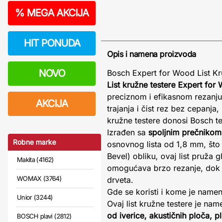
%
MEGA AKCIJA
HIT PONUDA
Opis i namena proizvoda
NOVO
Bosch Expert for Wood List K
List kružne testere Expert f
preciznom i efikasnom rezanju 
AKCIJA
trajanja i čist rez bez cepanja
kružne testere donosi Bosch t
Izrađen sa
spoljnim prečniko
Robne marke
osnovnog lista od 1,8 mm, što 
Bevel) obliku, ovaj list pruža
Makita (4162)
omogućava brzo rezanje, dok r
WOMAX (3764)
drveta.
Gde se koristi i kome je namen
Unior (3244)
Ovaj list kružne testere je na
od iverice, akustičnih ploča, 
BOSCH plavi (2812)