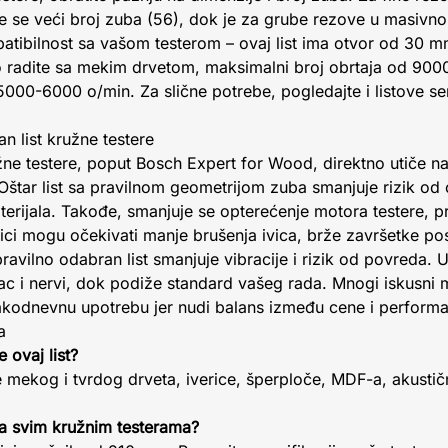
e se veći broj zuba (56), dok je za grube rezove u masivn
atibilnost sa vašom testerom – ovaj list ima otvor od 30 m
 radite sa mekim drvetom, maksimalni broj obrtaja od 9000 
5000-6000 o/min. Za slične potrebe, pogledajte i listove se
an list kružne testere
žne testere, poput Bosch Expert for Wood, direktno utiče n
štar list sa pravilnom geometrijom zuba smanjuje rizik od c
rijala. Takođe, smanjuje se opterećenje motora testere, pr
snici mogu očekivati manje brušenja ivica, brže završetke po
pravilno odabran list smanjuje vibracije i rizik od povreda. 
vac i nervi, dok podiže standard vašeg rada. Mnogi iskusni ma
kodnevnu upotrebu jer nudi balans između cene i performa
a
 ovaj list?
e mekog i tvrdog drveta, iverice, šperploče, MDF-a, akustič
 sa svim kružnim testerama?