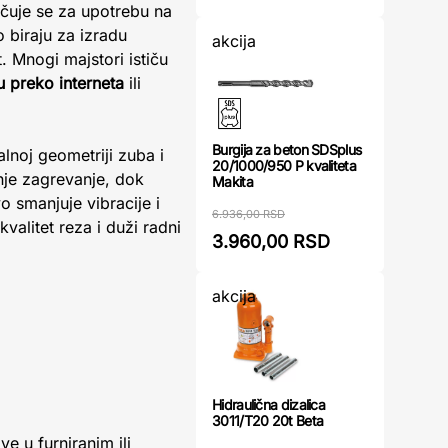
učuje se za upotrebu na
 biraju za izradu
akcija
. Mnogi majstori ističu
u preko interneta
ili
Burgija za beton SDSplus
lnoj geometriji zuba i
20/1000/950 P kvaliteta
nje zagrevanje, dok
Makita
o smanjuje vibracije i
6.936,00 RSD
kvalitet reza i duži radni
3.960,00 RSD
akcija
Hidraulična dizalica
3011/T20 20t Beta
ve u furniranim ili