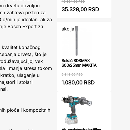
42.394,00 RSD
om drvetu dovoljno
35.328,00 RSD
m i zahteva prsten za
o/min je idealan, ali za
rije Bosch Expert za
akcija
a kvalitet konačnog
epanja drveta, što je
Sekač SDSMAX
odužavajući joj vek
600/25mm MAKITA
sla i manje stresa tokom
Ukratko, ulaganje u
2.646,00 RSD
jstori i stolari
1.080,00 RSD
nsi.
akcija
nih ploča i kompozitnih
Akumulatorska bušilica -