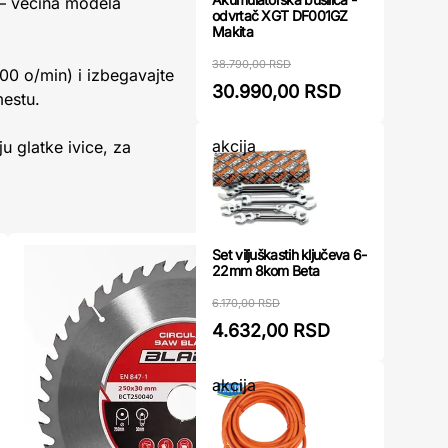
 – većina modela
odvrtač XGT DF001GZ
Makita
38.790,00 RSD
000 o/min) i izbegavajte
30.990,00 RSD
mestu.
akcija
u glatke ivice, za
Set viljuškastih ključeva 6-
22mm 8kom Beta
6.170,00 RSD
4.632,00 RSD
akcija