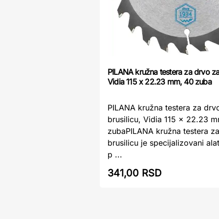
PILANA kružna testera za drvo za 
Vidia 115 x 22.23 mm, 40 zuba
PILANA kružna testera za drv
brusilicu, Vidia 115 x 22.23 
zubaPILANA kružna testera za
brusilicu je specijalizovani al
p ...
341,00 RSD