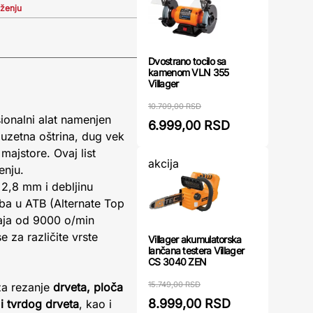
iženju
Dvostrano tocilo sa
kamenom VLN 355
Villager
10.709,00 RSD
ionalni alat namenjen
6.999,00 RSD
zuzetna oštrina, dug vek
majstore. Ovaj list
akcija
enju.
 2,8 mm i debljinu
uba u ATB (Alternate Top
taja od 9000 o/min
 za različite vrste
Villager akumulatorska
lančana testera Villager
CS 3040 ZEN
15.749,00 RSD
 za rezanje
drveta, ploča
8.999,00 RSD
i tvrdog drveta
, kao i