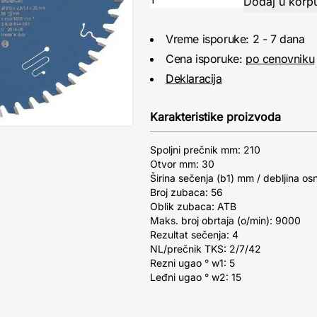
Vreme isporuke: 2 - 7 dana
Cena isporuke:
po cenovniku
Deklaracija
Karakteristike proizvoda
Spoljni prečnik mm: 210
Otvor mm: 30
Širina sečenja (b1) mm / debljina os
Broj zubaca: 56
Oblik zubaca: ATB
Maks. broj obrtaja (o/min): 9000
Rezultat sečenja: 4
NL/prečnik TKS: 2/7/42
Rezni ugao ° w1: 5
Leđni ugao ° w2: 15