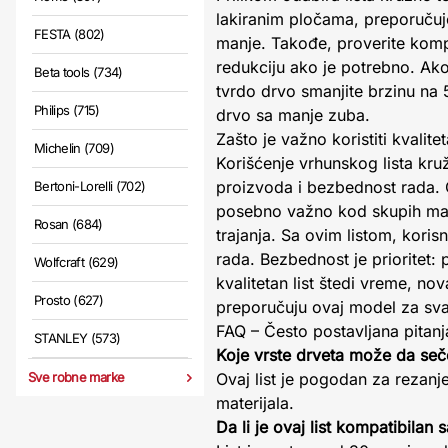
lakiranim pločama, preporučuj
FESTA (802)
manje. Takođe, proverite komp
redukciju ako je potrebno. Ako
Beta tools (734)
tvrdo drvo smanjite brzinu na 
Philips (715)
drvo sa manje zuba.
Zašto je važno koristiti kvalitet
Michelin (709)
Korišćenje vrhunskog lista kru
proizvoda i bezbednost rada. O
Bertoni-Lorelli (702)
posebno važno kod skupih mate
Rosan (684)
trajanja. Sa ovim listom, kori
rada. Bezbednost je prioritet: 
Wolfcraft (629)
kvalitetan list štedi vreme, no
Prosto (627)
preporučuju ovaj model za sva
FAQ – Često postavljana pitanj
STANLEY (573)
Koje vrste drveta može da seče
Sve robne marke
Ovaj list je pogodan za rezanj
materijala.
Da li je ovaj list kompatibilan