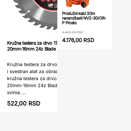
Produžni kabl 30m
narandžasti NV2-30/OR-
P Prosto
4.442,00 RSD
4.176,00 RSD
Kružna testera za drvo 115mm/22,2mm-
Kružna te
20mm-16mm 24z Blade
2,8/2,0mm
Kružna testera za drvo 115mm – precizan
Kružna t
i svestran alat za obradu drvetaOva
2,8/2,0m
kružna testera za drvo 115mm/22,2mm-
Preciznos
20mm-16mm 24z Blade namenjena je
ProjekteK
svima ...
140mm x 
522,00 RSD
559,00