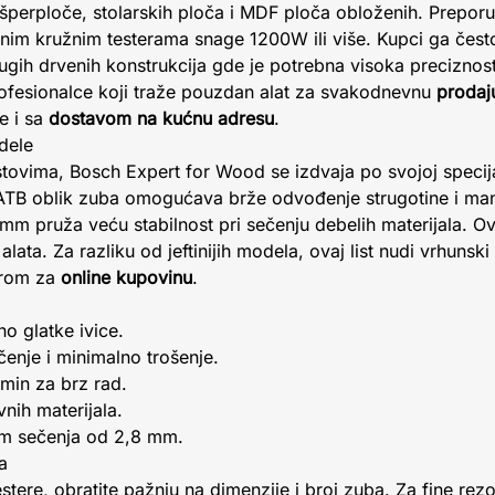
 šperploče, stolarskih ploča i MDF ploča obloženih. Prepor
nim kružnim testerama snage 1200W ili više. Kupci ga često
ugih drvenih konstrukcija gde je potrebna visoka preciznost
rofesionalce koji traže pouzdan alat za svakodnevnu
prodaj
e i sa
dostavom na kućnu adresu
.
dele
tovima, Bosch Expert for Wood se izdvaja po svojoj specija
 ATB oblik zuba omogućava brže odvođenje strugotine i ma
 mm pruža veću stabilnost pri sečenju debelih materijala. Ov
ta. Za razliku od jeftinijih modela, ovaj list nudi vrhunski 
borom za
online kupovinu
.
o glatke ivice.
enje i minimalno trošenje.
min za brz rad.
nih materijala.
om sečenja od 2,8 mm.
a
stere, obratite pažnju na dimenzije i broj zuba. Za fine rezo