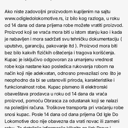
Ako niste zadovoljni proizvodom kupljenim na sajtu
www.odigledolokomotive.rs, iz bilo kog razloga, u roku
od 14 dana od dana prijema robe možete vratiti proizvod.
Proizvod koji se vraća mora biti u istom stanju kao i kada
je nabavljen i mora sadržati svu tehničku dokumentaciju (
uputstvo, garanciju, pakovanje itd ). Proizvod mora biti
bez bilo kakvih fizičkih oštećenja i tragova korišćenja.
Kupac je isključivo odgovoran za umanjenu vrednost
robe koja nastane kao posledica rukovanja robom na
način koji nije adekvatan, odnosno prevazilazi ono što je
neophodno da bi se ustanovili priroda, karakteristike i
funkcionalnost robe. Kupac pismeno ili elektronski
obaveštava prodavca u roku od 14 dana da vraća
proizvod, pomoću Obrasca za odustanak koji se nalazi
na poledjini računa. Troškove transporta pri vraćanju robe
snosi kupac. Posle 14 dana od dana prijema Od Igle Do
Lokomotive doo nije obavezna da vrati novac ili zameni