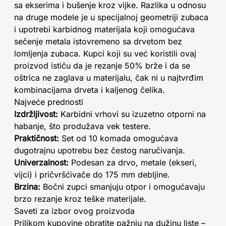
sa ekserima i bušenje kroz vijke. Razlika u odnosu
na druge modele je u specijalnoj geometriji zubaca
i upotrebi karbidnog materijala koji omogućava
sečenje metala istovremeno sa drvetom bez
lomljenja zubaca. Kupci koji su već koristili ovaj
proizvod ističu da je rezanje 50% brže i da se
oštrica ne zaglava u materijalu, čak ni u najtvrđim
kombinacijama drveta i kaljenog čelika.
Najveće prednosti
Izdržljivost:
Karbidni vrhovi su izuzetno otporni na
habanje, što produžava vek testere.
Praktičnost:
Set od 10 komada omogućava
dugotrajnu upotrebu bez čestog naručivanja.
Univerzalnost:
Podesan za drvo, metale (ekseri,
vijci) i pričvršćivače do 175 mm debljine.
Brzina:
Bočni zupci smanjuju otpor i omogućavaju
brzo rezanje kroz teške materijale.
Saveti za izbor ovog proizvoda
Prilikom kupovine obratite pažnju na dužinu liste –