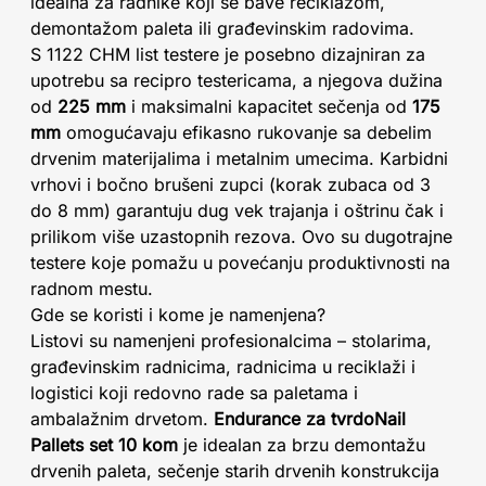
idealna za radnike koji se bave reciklažom,
demontažom paleta ili građevinskim radovima.
S 1122 CHM list testere je posebno dizajniran za
upotrebu sa recipro testericama, a njegova dužina
od
225 mm
i maksimalni kapacitet sečenja od
175
mm
omogućavaju efikasno rukovanje sa debelim
drvenim materijalima i metalnim umecima. Karbidni
vrhovi i bočno brušeni zupci (korak zubaca od 3
do 8 mm) garantuju dug vek trajanja i oštrinu čak i
prilikom više uzastopnih rezova. Ovo su dugotrajne
testere koje pomažu u povećanju produktivnosti na
radnom mestu.
Gde se koristi i kome je namenjena?
Listovi su namenjeni profesionalcima – stolarima,
građevinskim radnicima, radnicima u reciklaži i
logistici koji redovno rade sa paletama i
ambalažnim drvetom.
Endurance za tvrdoNail
Pallets set 10 kom
je idealan za brzu demontažu
drvenih paleta, sečenje starih drvenih konstrukcija