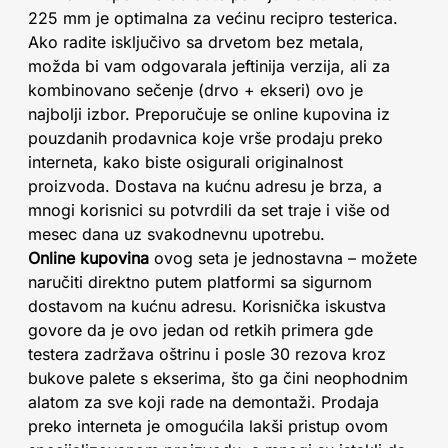
225 mm je optimalna za većinu recipro testerica.
Ako radite isključivo sa drvetom bez metala,
možda bi vam odgovarala jeftinija verzija, ali za
kombinovano sečenje (drvo + ekseri) ovo je
najbolji izbor. Preporučuje se online kupovina iz
pouzdanih prodavnica koje vrše prodaju preko
interneta, kako biste osigurali originalnost
proizvoda. Dostava na kućnu adresu je brza, a
mnogi korisnici su potvrdili da set traje i više od
mesec dana uz svakodnevnu upotrebu.
Online kupovina
ovog seta je jednostavna – možete
naručiti direktno putem platformi sa sigurnom
dostavom na kućnu adresu. Korisnička iskustva
govore da je ovo jedan od retkih primera gde
testera zadržava oštrinu i posle 30 rezova kroz
bukove palete s ekserima, što ga čini neophodnim
alatom za sve koji rade na demontaži. Prodaja
preko interneta je omogućila lakši pristup ovom