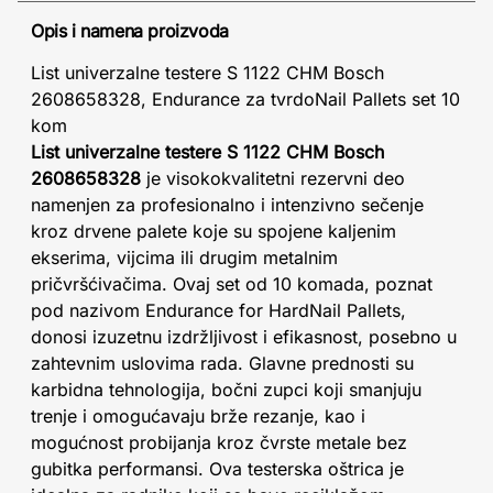
Opis i namena proizvoda
List univerzalne testere S 1122 CHM Bosch
2608658328, Endurance za tvrdoNail Pallets set 10
kom
List univerzalne testere S 1122 CHM Bosch
2608658328
je visokokvalitetni rezervni deo
namenjen za profesionalno i intenzivno sečenje
kroz drvene palete koje su spojene kaljenim
ekserima, vijcima ili drugim metalnim
pričvršćivačima. Ovaj set od 10 komada, poznat
pod nazivom Endurance for HardNail Pallets,
donosi izuzetnu izdržljivost i efikasnost, posebno u
zahtevnim uslovima rada. Glavne prednosti su
karbidna tehnologija, bočni zupci koji smanjuju
trenje i omogućavaju brže rezanje, kao i
mogućnost probijanja kroz čvrste metale bez
gubitka performansi. Ova testerska oštrica je