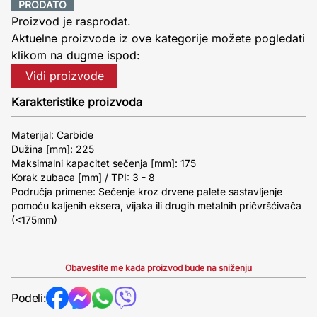
PRODATO
Proizvod je rasprodat.
Aktuelne proizvode iz ove kategorije možete pogledati
klikom na dugme ispod:
Vidi proizvode
Karakteristike proizvoda
Materijal: Carbide
Dužina [mm]: 225
Maksimalni kapacitet sečenja [mm]: 175
Korak zubaca [mm] / TPI: 3 - 8
Područja primene: Sečenje kroz drvene palete sastavljenje
pomoću kaljenih eksera, vijaka ili drugih metalnih pričvršćivača
(<175mm)
Obavestite me kada proizvod bude na sniženju
Podeli: