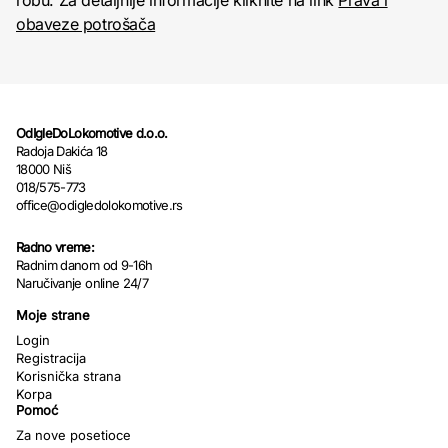
robu. Za detaljnije informacije kliknite na link
Prava i
obaveze potrošača
OdIgleDoLokomotive d.o.o.
Radoja Dakića 18
18000 Niš
018/575-773
office@odigledolokomotive.rs
Radno vreme:
Radnim danom od 9-16h
Naručivanje online 24/7
Moje strane
Login
Registracija
Korisnička strana
Korpa
Pomoć
Za nove posetioce