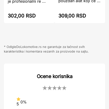
pouzdan alat koji će ...
je profesionalni re ...
302,00 RSD
309,00 RSD
* OdIgleDoLokomotive.rs ne garantuje za tačnost svih
karakteristika i komentara vezanih za proizvode na sajtu.
Ocene korisnika
0%
5