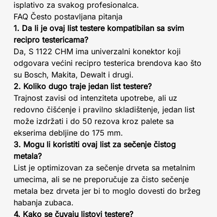
isplativo za svakog profesionalca.
FAQ Često postavljana pitanja
1. Da li je ovaj list testere kompatibilan sa svim
recipro testericama?
Da, S 1122 CHM ima univerzalni konektor koji
odgovara većini recipro testerica brendova kao što
su Bosch, Makita, Dewalt i drugi.
2. Koliko dugo traje jedan list testere?
Trajnost zavisi od intenziteta upotrebe, ali uz
redovno čišćenje i pravilno skladištenje, jedan list
može izdržati i do 50 rezova kroz palete sa
ekserima debljine do 175 mm.
3. Mogu li koristiti ovaj list za sečenje čistog
metala?
List je optimizovan za sečenje drveta sa metalnim
umecima, ali se ne preporučuje za čisto sečenje
metala bez drveta jer bi to moglo dovesti do bržeg
habanja zubaca.
4. Kako se čuvaju listovi testere?