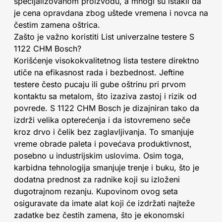
specijalizovanom proizvodu, a mnogi su istakli da
je cena opravdana zbog uštede vremena i novca na
čestim zamena oštrica.
Zašto je važno koristiti List univerzalne testere S
1122 CHM Bosch?
Korišćenje visokokvalitetnog lista testere direktno
utiče na efikasnost rada i bezbednost. Jeftine
testere često pucaju ili gube oštrinu pri prvom
kontaktu sa metalom, što izaziva zastoj i rizik od
povrede. S 1122 CHM Bosch je dizajniran tako da
izdrži velika opterećenja i da istovremeno seče
kroz drvo i čelik bez zaglavljivanja. To smanjuje
vreme obrade paleta i povećava produktivnost,
posebno u industrijskim uslovima. Osim toga,
karbidna tehnologija smanjuje trenje i buku, što je
dodatna prednost za radnike koji su izloženi
dugotrajnom rezanju. Kupovinom ovog seta
osiguravate da imate alat koji će izdržati najteže
zadatke bez čestih zamena, što je ekonomski