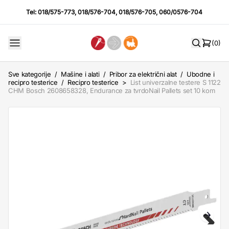
Tel:
018/575-773
,
018/576-704
,
018/576-705
,
060/0576-704
(0)
Sve kategorije
/
Mašine i alati
/
Pribor za električni alat
/
Ubodne i
recipro testerice
/
Recipro testerice
>
List univerzalne testere S 1122
CHM Bosch 2608658328, Endurance za tvrdoNail Pallets set 10 kom