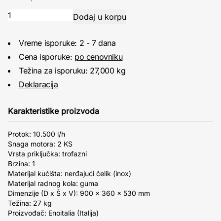
Vreme isporuke: 2 - 7 dana
Cena isporuke:
po cenovniku
Težina za isporuku: 27,000 kg
Deklaracija
Karakteristike proizvoda
Protok: 10.500 l/h
Snaga motora: 2 KS
Vrsta priključka: trofazni
Brzina: 1
Materijal kućišta: nerđajući čelik (inox)
Materijal radnog kola: guma
Dimenzije (D x Š x V): 900 x 360 x 530 mm
Težina: 27 kg
Proizvođač: Enoitalia (Italija)