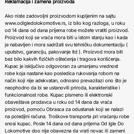
Reklamacija i zamena proizvoda
Ako niste zadovoljni proizvodom kupljenim na sajtu
www.odigledolokomotive.rs, iz bilo kog razloga, u roku
od 14 dana od dana prijema robe možete vratiti proizvod.
Proizvod koji se vraća mora biti u istom stanju kao i kada
je nabavljen i mora sadržati svu tehničku dokumentaciju (
uputstvo, garanciju, pakovanje itd ). Proizvod mora biti
bez bilo kakvih fizičkih oštećenja i tragova korišćenja.
Kupac je isključivo odgovoran za umanjenu vrednost
robe koja nastane kao posledica rukovanja robom na
način koji nije adekvatan, odnosno prevazilazi ono što je
neophodno da bi se ustanovili priroda, karakteristike i
funkcionalnost robe. Kupac pismeno ili elektronski
obaveštava prodavca u roku od 14 dana da vraća
proizvod, pomoću Obrasca za odustanak koji se nalazi
na poledjini računa. Troškove transporta pri vraćanju robe
snosi kupac. Posle 14 dana od dana prijema Od Igle Do
Lokomotive doo nije obavezna da vrati novac ili zameni