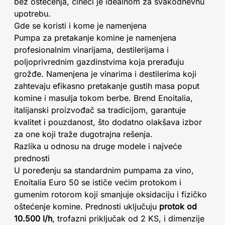
bez oštećenja, čineći je idealnom za svakodnevnu
upotrebu.
Gde se koristi i kome je namenjena
Pumpa za pretakanje komine je namenjena
profesionalnim vinarijama, destilerijama i
poljoprivrednim gazdinstvima koja prerađuju
grožđe. Namenjena je vinarima i destilerima koji
zahtevaju efikasno pretakanje gustih masa poput
komine i masulja tokom berbe. Brend Enoitalia,
italijanski proizvođač sa tradicijom, garantuje
kvalitet i pouzdanost, što dodatno olakšava izbor
za one koji traže dugotrajna rešenja.
Razlika u odnosu na druge modele i najveće
prednosti
U poređenju sa standardnim pumpama za vino,
Enoitalia Euro 50 se ističe većim protokom i
gumenim rotorom koji smanjuje oksidaciju i fizičko
oštećenje komine. Prednosti uključuju
protok od
10.500 l/h
, trofazni priključak od 2 KS, i dimenzije