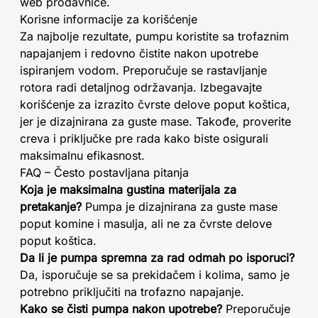
web prodavnice.
Korisne informacije za korišćenje
Za najbolje rezultate, pumpu koristite sa trofaznim
napajanjem i redovno čistite nakon upotrebe
ispiranjem vodom. Preporučuje se rastavljanje
rotora radi detaljnog održavanja. Izbegavajte
korišćenje za izrazito čvrste delove poput koštica,
jer je dizajnirana za guste mase. Takođe, proverite
creva i priključke pre rada kako biste osigurali
maksimalnu efikasnost.
FAQ – Često postavljana pitanja
Koja je maksimalna gustina materijala za
pretakanje?
Pumpa je dizajnirana za guste mase
poput komine i masulja, ali ne za čvrste delove
poput koštica.
Da li je pumpa spremna za rad odmah po isporuci?
Da, isporučuje se sa prekidačem i kolima, samo je
potrebno priključiti na trofazno napajanje.
Kako se čisti pumpa nakon upotrebe?
Preporučuje