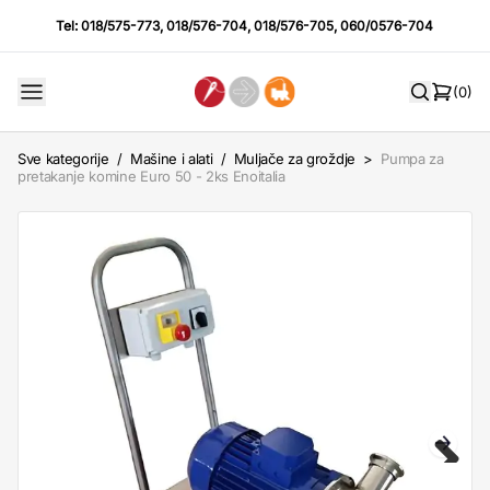
Tel:
018/575-773
,
018/576-704
,
018/576-705
,
060/0576-704
(0)
Sve kategorije
/
Mašine i alati
/
Muljače za groždje
>
Pumpa za
pretakanje komine Euro 50 - 2ks Enoitalia