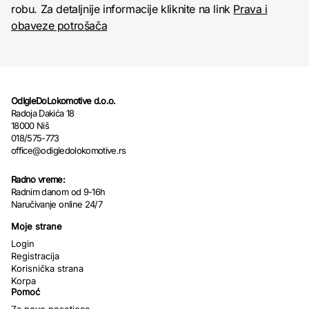
robu. Za detaljnije informacije kliknite na link
Prava i
obaveze potrošača
OdIgleDoLokomotive d.o.o.
Radoja Dakića 18
18000 Niš
018/575-773
office@odigledolokomotive.rs
Radno vreme:
Radnim danom od 9-16h
Naručivanje online 24/7
Moje strane
Login
Registracija
Korisnička strana
Korpa
Pomoć