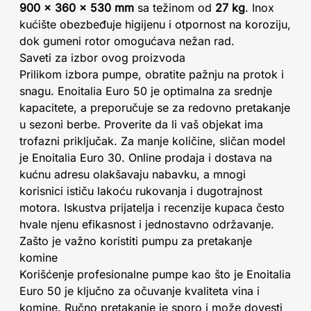
900 x 360 x 530 mm
sa težinom od
27 kg
. Inox
kućište obezbeđuje higijenu i otpornost na koroziju,
dok gumeni rotor omogućava nežan rad.
Saveti za izbor ovog proizvoda
Prilikom izbora pumpe, obratite pažnju na protok i
snagu. Enoitalia Euro 50 je optimalna za srednje
kapacitete, a preporučuje se za redovno pretakanje
u sezoni berbe. Proverite da li vaš objekat ima
trofazni priključak. Za manje količine, sličan model
je Enoitalia Euro 30. Online prodaja i dostava na
kućnu adresu olakšavaju nabavku, a mnogi
korisnici ističu lakoću rukovanja i dugotrajnost
motora. Iskustva prijatelja i recenzije kupaca često
hvale njenu efikasnost i jednostavno održavanje.
Zašto je važno koristiti pumpu za pretakanje
komine
Korišćenje profesionalne pumpe kao što je Enoitalia
Euro 50 je ključno za očuvanje kvaliteta vina i
komine. Ručno pretakanje je sporo i može dovesti