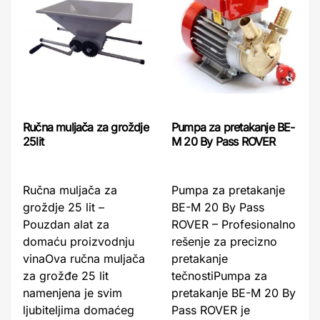
Ručna muljača za groždje
Pumpa za pretakanje BE-
25lit
M 20 By Pass ROVER
Ručna muljača za
Pumpa za pretakanje
groždje 25 lit –
BE-M 20 By Pass
Pouzdan alat za
ROVER – Profesionalno
domaću proizvodnju
rešenje za precizno
vinaOva ručna muljača
pretakanje
za grožđe 25 lit
tečnostiPumpa za
namenjena je svim
pretakanje BE-M 20 By
ljubiteljima domaćeg
Pass ROVER je