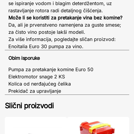
se ispiranje vodom i blagim deterdžentom, uz
rastavljanje rotora radi detaljnog čišćenja.
Može li se koristiti za pretakanje vina bez komine?
Da, ali je prvenstveno namenjena za guste smese;
za čisto vino postoje lakši modeli.
Za više informacija, pogledajte sličan proizvod:
Enoitalia Euro 30 pumpa za vino.
Obim isporuke
Pumpa za pretakanje komine Euro 50
Elektromotor snage 2 KS
Kolica od nerđajućeg čelika
Prekidač za upravljanje
Slični proizvodi