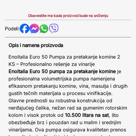
Obavestite me kada proizvod bude na sniženju
Podeli:
Opis i namena proizvoda
Enoitalia Euro 50 Pumpa za pretakanje komine 2
KS – Profesionalno rešenje za vinarije
Enoitalia Euro 50 pumpa za pretakanje komine
je
profesionalna volumetrijska pumpa namenjena
efikasnom pretakanju komine, vina, masulja i drugih
gustih tečnih materijala u procesu vinifikacije.
Glavne prednosti su robustna konstrukcija od
nerđajućeg čelika, nežan rad sa gumenim rotorskim
kolom i visok protok od
10.500 litara na sat
, što
obezbeđuje brz i pouzdan rad u malim i srednjim
vinarijama. Ova pumpa osigurava kvalitetan prenos