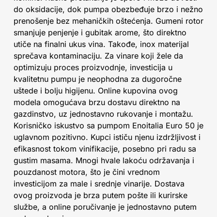
do oksidacije, dok pumpa obezbeđuje brzo i nežno
prenošenje bez mehaničkih oštećenja. Gumeni rotor
smanjuje penjenje i gubitak arome, što direktno
utiče na finalni ukus vina. Takođe, inox materijal
sprečava kontaminaciju. Za vinare koji žele da
optimizuju proces proizvodnje, investicija u
kvalitetnu pumpu je neophodna za dugoročne
uštede i bolju higijenu. Online kupovina ovog
modela omogućava brzu dostavu direktno na
gazdinstvo, uz jednostavno rukovanje i montažu.
Korisničko iskustvo sa pumpom Enoitalia Euro 50 je
uglavnom pozitivno. Kupci ističu njenu izdržljivost i
efikasnost tokom vinifikacije, posebno pri radu sa
gustim masama. Mnogi hvale lakoću održavanja i
pouzdanost motora, što je čini vrednom
investicijom za male i srednje vinarije. Dostava
ovog proizvoda je brza putem pošte ili kurirske
službe, a online poručivanje je jednostavno putem