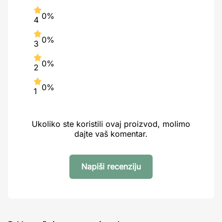
0%
4
0%
3
0%
2
0%
1
Ukoliko ste koristili ovaj proizvod, molimo
dajte vaš komentar.
Napiši recenziju