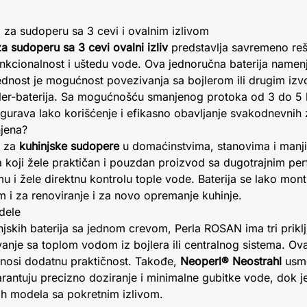
 za sudoperu sa 3 cevi i ovalnim izlivom
a sudoperu sa 3 cevi ovalni izliv
predstavlja savremeno reš
nkcionalnost i uštedu vode. Ova jednoručna baterija namenj
rednost je mogućnost povezivanja sa bojlerom ili drugim iz
jler-baterija. Sa mogućnošću smanjenog protoka od 3 do 5 li
gurava lako korišćenje i efikasno obavljanje svakodnevnih 
njena?
a za
kuhinjske sudopere
u domaćinstvima, stanovima i manji
 koji žele praktičan i pouzdan proizvod sa dugotrajnim p
mu i žele direktnu kontrolu tople vode. Baterija se lako mont
 i za renoviranje i za novo opremanje kuhinje.
dele
njskih baterija sa jednom crevom, Perla ROSAN ima tri prikl
e sa toplom vodom iz bojlera ili centralnog sistema. Ova k
onosi dodatnu praktičnost. Takođe,
Neoperl® Neostrahl
usme
antuju precizno doziranje i minimalne gubitke vode, dok je
h modela sa pokretnim izlivom.