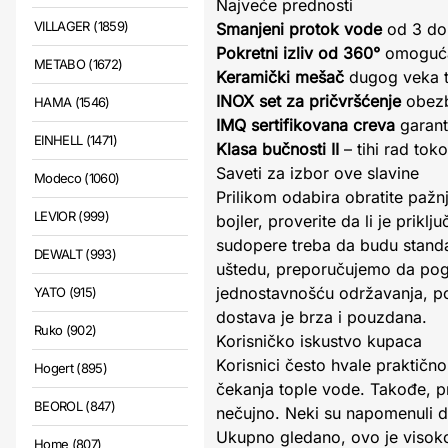
Najveće prednosti
VILLAGER (1859)
Smanjeni protok vode
od 3 do 
Pokretni izliv od 360°
omogućav
METABO (1672)
Keramički mešač
dugog veka tr
INOX set za pričvršćenje
obezb
HAMA (1546)
IMQ sertifikovana creva
garant
EINHELL (1471)
Klasa bučnosti II
– tihi rad tok
Saveti za izbor ove slavine
Modeco (1060)
Prilikom odabira obratite pažn
LEVIOR (999)
bojler, proverite da li je prikl
sudopere treba da budu standa
DEWALT (993)
uštedu, preporučujemo da po
jednostavnošću održavanja, pos
YATO (915)
dostava je brza i pouzdana.
Ruko (902)
Korisničko iskustvo kupaca
Korisnici često hvale praktičn
Hogert (895)
čekanja tople vode. Takođe, pr
BEOROL (847)
nečujno. Neki su napomenuli d
Ukupno gledano, ovo je visoko 
Home (807)