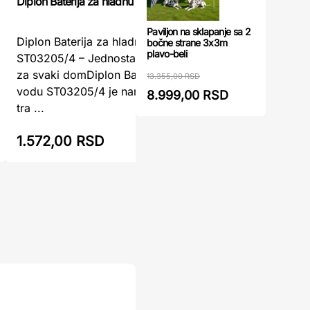
Diplon Baterija za hladnu vodu ST03205/4
Diplon Bat
Paviljon na sklapanje sa 2
Diplon Baterija za hladnu vodu
Diplon Ba
bočne strane 3x3m
plavo-beli
ST03205/4 – Jednostavnost i efikasnost
Pouzdan i
za svaki domDiplon Baterija za hladnu
kuhinjuDi
13.355,00 RSD
vodu ST03205/4 je namenjena svima koji
ST8714 pr
8.999,00 RSD
tra ...
...
1.572,00 RSD
2.520,