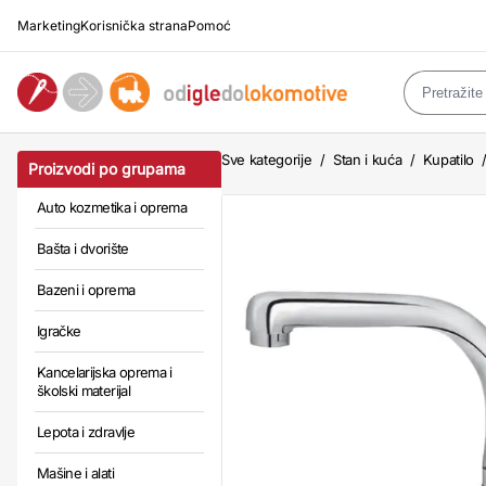
Marketing
Korisnička strana
Pomoć
Sve kategorije
/
Stan i kuća
/
Kupatilo
Proizvodi po grupama
Auto kozmetika i oprema
Bašta i dvorište
Bazeni i oprema
Igračke
Kancelarijska oprema i
školski materijal
Lepota i zdravlje
Mašine i alati