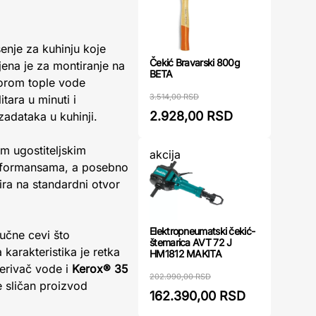
enje za kuhinju koje
Čekić Bravarski 800g
ena je za montiranje na
BETA
vorom tople vode
3.514,00 RSD
tara u minuti i
2.928,00 RSD
zadataka u kuhinji.
m ugostiteljskim
akcija
erformansama, a posebno
ira na standardni otvor
Elektropneumatski čekić-
jučne cevi što
štemarica AVT 72 J
arakteristika je retka
HM1812 MAKITA
rivač vode i
Kerox® 35
202.990,00 RSD
 sličan proizvod
162.390,00 RSD