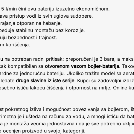
5 l/min čini ovu bateriju izuzetno ekonomičnom.
a pristup vodi iz svih uglova sudopere.
ajanja otporan na habanje.
eđuje stabilnu montažu bez korozije.
uju bezbednost i trajnost.
om korišćenja.
ju na potreban radni pritisak: preporučeni je 3 bara, a mak
jučak kompatibilan sa
otvorenom vezom bojler-baterija
. Tako
rdne za jednoručnu bateriju. Ukoliko tražite model sa aera
gledate
druge slavine iz iste serije
. Kupci su zadovoljni izdrž
ebno ističu lakoću čišćenja i otpornost na mrlje. Online k
ost pokretnog izliva i mogućnost povezivanja sa bojlerom, 
imetna je i ušteda na računu za vodu, a mnogi ističu da bat
a je montaža veoma jednostavna i da je sve potrebno uklj
ocenjen proizvod u svojoj kategoriji.