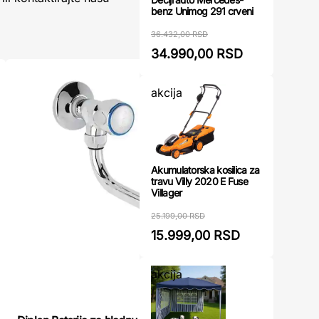
benz Unimog 291 crveni
36.432,00 RSD
34.990,00 RSD
akcija
Akumulatorska kosilica za
travu Villy 2020 E Fuse
Villager
25.199,00 RSD
15.999,00 RSD
akcija