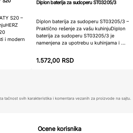
Y S20
Diplon baterija za sudoperu ST03205/3
PATY S20 –
Diplon baterija za sudoperu ST03205/3 –
injuHERZ
Praktično rešenje za vašu kuhinjuDiplon
S20
baterija za sudoperu ST03205/3 je
ti i modern
namenjena za upotrebu u kuhinjama i ...
1.572,00 RSD
 tačnost svih karakteristika i komentara vezanih za proizvode na sajtu.
Ocene korisnika