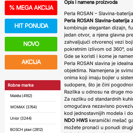
Opis i namena proizvoda
%
MEGA AKCIJA
Perla ROSAN – Slavina-baterija
Perla ROSAN Slavina-baterija z
HIT PONUDA
kombinuje elegantan dizajn, fu
jedan otvor, a njena glavna p
zahvaljujući otvorenoj vezi bo
NOVO
pokretnim izlivom od 360°, osi
Gde se koristi i kome je name
AKCIJA
Perla ROSAN slavina je idealn
objektima. Namenjena je svima
onima koji imaju bojler u siste
sudopere, što je čini pogodnom
Robne marke
Razlika u odnosu na druge mo
Makita (4162)
Za razliku od standardnih kuhi
omogućava nezavisno povezivanj
WOMAX (3764)
kod jednostavnijih modela i d
Unior (3244)
NDO HWS
keramički mešač gar
možete pronaći u ponudi drugi
BOSCH plavi (2812)