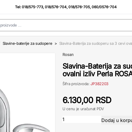
Tel:
018/575-773
,
018/576-704
,
018/576-705
,
060/0576-704
/
Slavine-baterije za sudopere
>
Slavina-Baterija za sudoperu sa 3 cevi ova
Rosan
Slavina-Baterija za s
ovalni izliv Perla ROS
Šifra proizvoda:
JP382203
6.130,00 RSD
U cenu je uračunat PDV