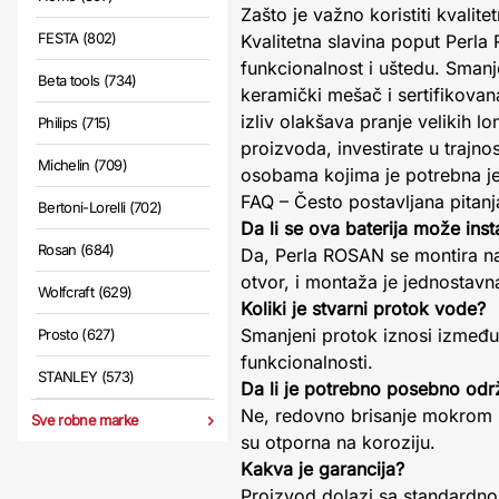
Zašto je važno koristiti kvalit
FESTA (802)
Kvalitetna slavina poput Perla
funkcionalnost i uštedu. Smanj
Beta tools (734)
keramički mešač i sertifikovan
izliv olakšava pranje velikih l
Philips (715)
proizvoda, investirate u trajn
Michelin (709)
osobama kojima je potrebna j
FAQ – Često postavljana pitanj
Bertoni-Lorelli (702)
Da li se ova baterija može inst
Rosan (684)
Da, Perla ROSAN se montira na
otvor, i montaža je jednostavn
Wolfcraft (629)
Koliki je stvarni protok vode?
Smanjeni protok iznosi između 
Prosto (627)
funkcionalnosti.
STANLEY (573)
Da li je potrebno posebno odr
Ne, redovno brisanje mokrom 
Sve robne marke
su otporna na koroziju.
Kakva je garancija?
Proizvod dolazi sa standardnom