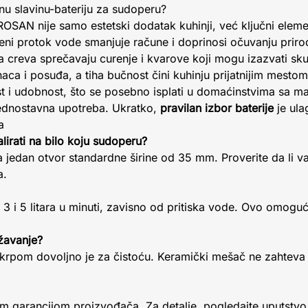
etnu slavinu-bateriju za sudoperu?
 ROSAN nije samo estetski dodatak kuhinji, već ključni ele
eni protok vode smanjuje račune i doprinosi očuvanju priro
a creva sprečavaju curenje i kvarove koji mogu izazvati sk
onaca i posuđa, a tiha bučnost čini kuhinju prijatnijim mes
ost i udobnost, što se posebno isplati u domaćinstvima sa ma
ednostavna upotreba. Ukratko,
pravilan izbor baterije
je ula
a
alirati na bilo koju sudoperu?
 jedan otvor standardne širine od 35 mm. Proverite da li 
a.
3 i 5 litara u minuti, zavisno od pritiska vode. Ovo omogu
žavanje?
krpom dovoljno je za čistoću. Keramički mešač ne zahteva
 garancijom proizvođača. Za detalje, pogledajte uputstvo i