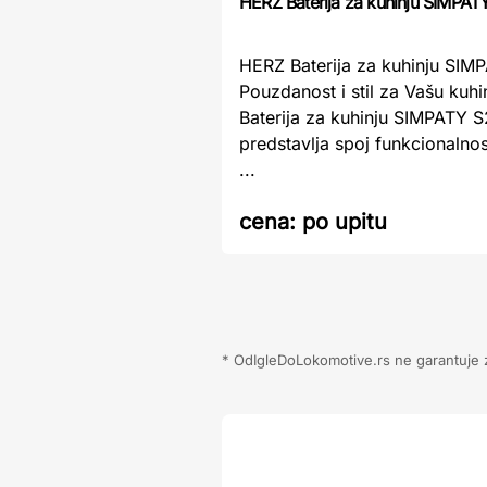
HERZ Baterija za kuhinju SIMPAT
HERZ Baterija za kuhinju SIM
Pouzdanost i stil za Vašu kuh
Baterija za kuhinju SIMPATY 
predstavlja spoj funkcionalnos
...
cena:
po upitu
* OdIgleDoLokomotive.rs ne garantuje za