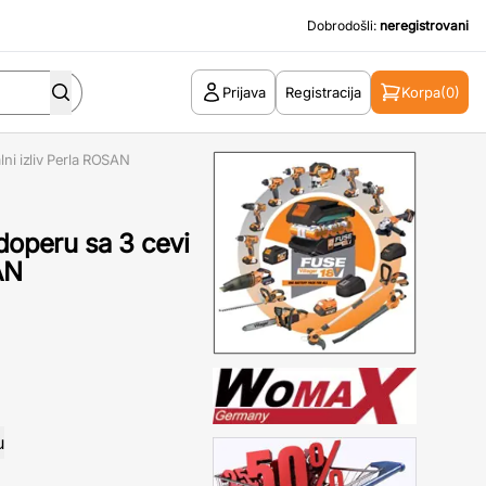
Dobrodošli:
neregistrovani
Prijava
Registracija
Korpa
(0)
lni izliv Perla ROSAN
udoperu sa 3 cevi
AN