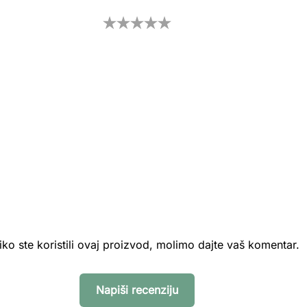
iko ste koristili ovaj proizvod, molimo dajte vaš komentar.
Napiši recenziju