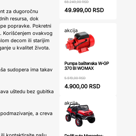
68.249,00 RSD
49.999,00 RSD
ment za dugoročnu
dnih resursa, dok
upe popravke. Pokretni
akcija
tom. Korišćenjem ovakvog
lom decom ili starijim
ganje u kvalitet života.
Pumpa baštenska W-GP
370 BI WOMAX
vaša sudopera ima takav
5.519,00 RSD
4.900,00 RSD
ćava uštedu bez gubitka
akcija
 podmazivanje, a creva
li kontaktirajte našu
Dečiji auto Mercedes-