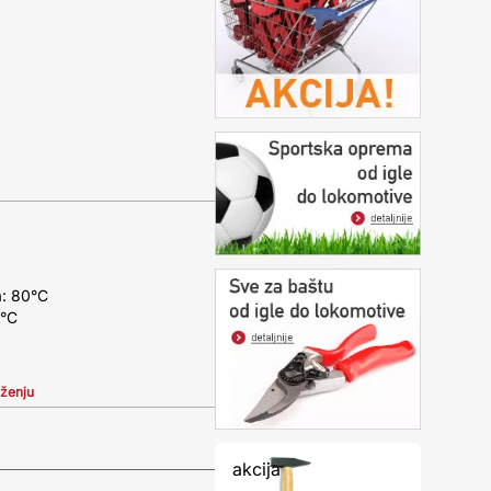
a: 80°C
0°C
iženju
akcija