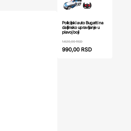
Policijski auto Bugatti na
daljinsko upravljanje u
plavoj boji
1.620,00 RSD
990,00 RSD