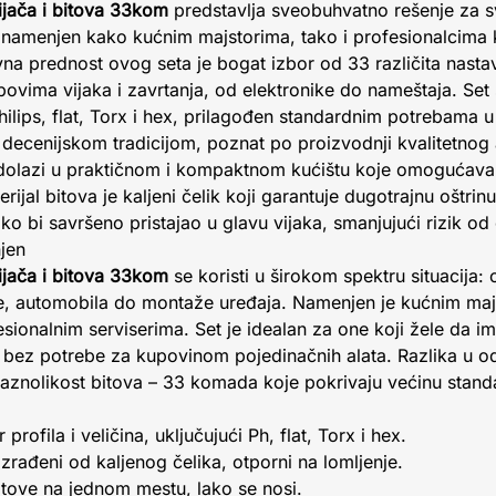
jača i bitova 33kom
predstavlja sveobuhvatno rešenje za 
 namenjen kako kućnim majstorima, tako i profesionalcima k
Glavna prednost ovog seta je bogat izbor od 33 različita nasta
povima vijaka i zavrtanja, od elektronike do nameštaja. Set
hilips, flat, Torx i hex, prilagođen standardnim potrebama u r
 decenijskom tradicijom, poznat po proizvodnji kvalitetnog 
 dolazi u praktičnom i kompaktnom kućištu koje omogućava
erijal bitova je kaljeni čelik koji garantuje dugotrajnu oštri
ko bi savršeno pristajao u glavu vijaka, smanjujući rizik od
jen
jača i bitova 33kom
se koristi u širokom spektru situacija
ke, automobila do montaže uređaja. Namenjen je kućnim maj
esionalnim serviserima. Set je idealan za one koji žele da i
 bez potrebe za kupovinom pojedinačnih alata. Razlika u 
i raznolikost bitova – 33 komada koje pokrivaju većinu stand
 profila i veličina, uključujući Ph, flat, Torx i hex.
izrađeni od kaljenog čelika, otporni na lomljenje.
tove na jednom mestu, lako se nosi.