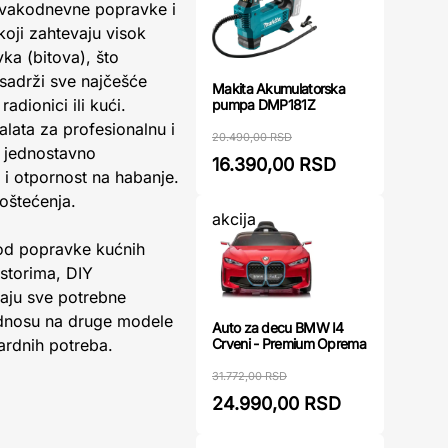
svakodnevne popravke i
oji zahtevaju visok
vka (bitova), što
 sadrži sve najčešće
Makita Akumulatorska
adionici ili kući.
pumpa DMP181Z
alata za profesionalnu i
20.490,00 RSD
 jednostavno
16.390,00 RSD
nu i otpornost na habanje.
 oštećenja.
akcija
: od popravke kućnih
storima, DIY
maju sve potrebne
odnosu na druge modele
Auto za decu BMW I4
Crveni - Premium Oprema
ardnih potreba.
31.772,00 RSD
24.990,00 RSD