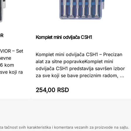
OR
Komplet mini odvijača CSH1
EVIOR – Set
Komplet mini odvijača CSH1 – Precizan
nevne
alat za sitne popravkeKomplet mini
t 6 kom
odvijača CSH1 predstavlja savršen izbor
ve koji ra
za sve koji se bave preciznim radom, ...
254,00 RSD
 tačnost svih karakteristika i komentara vezanih za proizvode na sajtu.