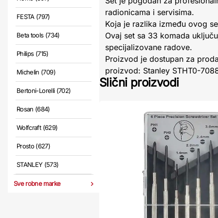
Set je pogodan za profesionaln
radionicama i servisima.
FESTA (797)
Koja je razlika između ovog s
Ovaj set sa 33 komada uključuje
Beta tools (734)
specijalizovane radove.
Philips (715)
Proizvod je dostupan za prodaj
proizvod: Stanley STHT0-70880
Michelin (709)
Slični proizvodi
Bertoni-Lorelli (702)
Rosan (684)
Wolfcraft (629)
Prosto (627)
STANLEY (573)
Sve robne marke