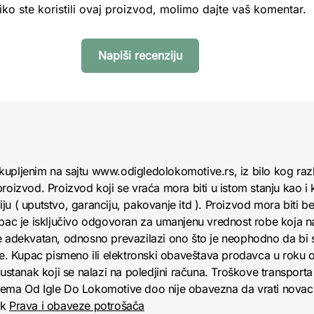
iko ste koristili ovaj proizvod, molimo dajte vaš komentar.
Napiši recenziju
kupljenim na sajtu www.odigledolokomotive.rs, iz bilo kog raz
roizvod. Proizvod koji se vraća mora biti u istom stanju kao i 
u ( uputstvo, garanciju, pakovanje itd ). Proizvod mora biti bez
upac je isključivo odgovoran za umanjenu vrednost robe koja 
e adekvatan, odnosno prevazilazi ono što je neophodno da bi se
obe. Kupac pismeno ili elektronski obaveštava prodavca u roku
anak koji se nalazi na poledjini računa. Troškove transporta 
jema Od Igle Do Lokomotive doo nije obavezna da vrati novac 
nk
Prava i obaveze potrošača