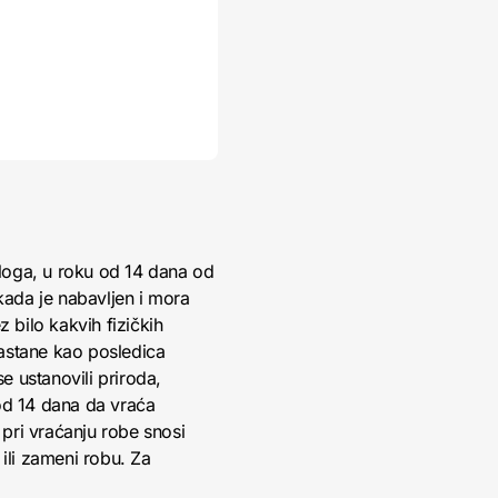
loga, u roku od 14 dana od
kada je nabavljen i mora
 bilo kakvih fizičkih
nastane kao posledica
 ustanovili priroda,
 od 14 dana da vraća
pri vraćanju robe snosi
ili zameni robu. Za