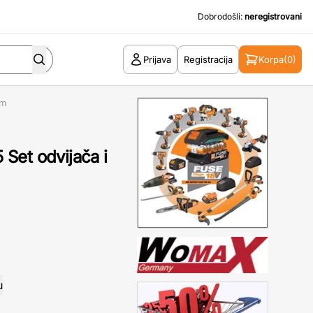
Dobrodošli:
neregistrovani
Prijava
Registracija
Korpa
(0)
om
Set odvijača i