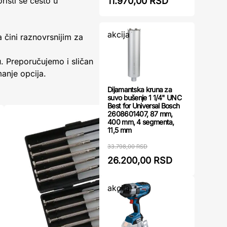
11.970,00 RSD
risti se često u
akcija
 čini raznovrsnijim za
u. Preporučujemo i sličan
anje opcija.
Dijamantska kruna za
suvo bušenje 1 1/4" UNC
Best for Universal Bosch
2608601407, 87 mm,
400 mm, 4 segmenta,
11,5 mm
33.798,00 RSD
26.200,00 RSD
akcija