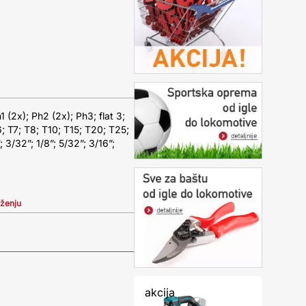
(2x); Ph2 (2x); Ph3; flat 3;
6; T7; T8; T10; T15; T20; T25;
3/32”; 1/8”; 5/32”; 3/16”;
iženju
akcija