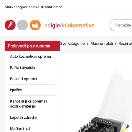
Marketing
Korisnička strana
Pomoć
Sve kategorije
/
Mašine i alati
/
Ručni al
Proizvodi po grupama
Auto kozmetika i oprema
Bašta i dvorište
Bazeni i oprema
Igračke
Kancelarijska oprema i
školski materijal
Lepota i zdravlje
Mašine i alati