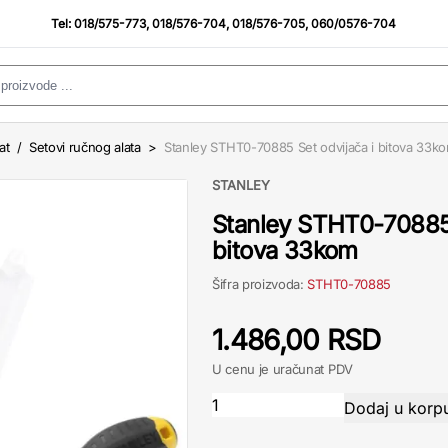
Tel:
018/575-773
,
018/576-704
,
018/576-705
,
060/0576-704
at
/
Setovi ručnog alata
>
Stanley STHT0-70885 Set odvijača i bitova 33k
STANLEY
Stanley STHT0-70885 
bitova 33kom
Šifra proizvoda:
STHT0-70885
1.486,00 RSD
U cenu je uračunat PDV