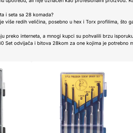
u upotrebu, ali nije označen kao profesionalni proizvod. Ko
eta i seta sa 28 komada?
 više redih veličina, posebno u hex i Torx profilima, što ga
u preko interneta, a mnogi kupci su pohvalili brzu isporuk
 Set odvijača i bitova 28kom za one kojima je potrebno m