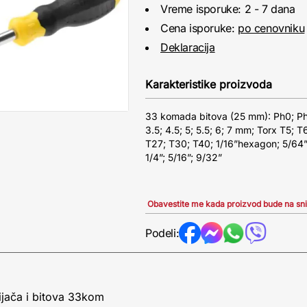
Vreme isporuke: 2 - 7 dana
Cena isporuke:
po cenovniku
Deklaracija
Karakteristike proizvoda
33 komada bitova (25 mm): Ph0; Ph1 
3.5; 4.5; 5; 5.5; 6; 7 mm; Torx T5; T
T27; T30; T40; 1/16”hexagon; 5/64”; 
1/4”; 5/16”; 9/32”
Obavestite me kada proizvod bude na sn
Podeli:
jača i bitova 33kom