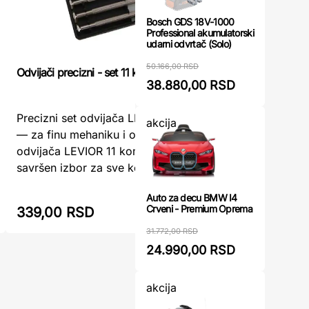
Bosch GDS 18V-1000
Professional akumulatorski
udarni odvrtač (Solo)
50.166,00 RSD
Odvijači precizni - set 11 komada LEVIOR
Set bitze
38.880,00 RSD
Set bitze
Precizni set odvijača LEVIOR 11 komada
akcija
Modeco – 
— za finu mehaniku i optikuSet preciznih
za svako
odvijača LEVIOR 11 komada predstavlja
ručkom 1
savršen izbor za sve koji zahtev ...
s ...
479,00 RSD
Auto za decu BMW I4
Crveni - Premium Oprema
339,00 RSD
360,00
31.772,00 RSD
24.990,00 RSD
akcija