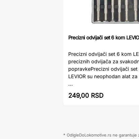
Precizni odvijači set 6 kom LEVI
Precizni odvijači set 6 kom L
preciznih odvijača za svakod
popravkePrecizni odvijači se
LEVIOR su neophodan alat za s
...
249,00 RSD
* OdIgleDoLokomotive.rs ne garantuje za