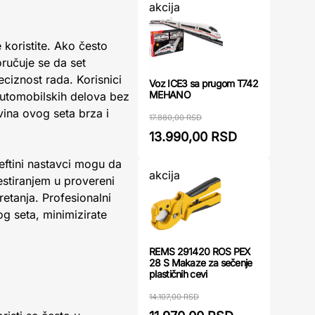
akcija
 koristite. Ako često
oručuje se da set
eciznost rada. Korisnici
Voz ICE3 sa prugom T742
MEHANO
i automobilskih delova bez
vina ovog seta brza i
17.880,00 RSD
13.990,00 RSD
eftini nastavci mogu da
akcija
vestiranjem u provereni
etanja. Profesionalni
og seta, minimizirate
REMS 291420 ROS PEX
28 S Makaze za sečenje
plastičnih cevi
14.107,00 RSD