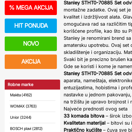
Stanley STHT0-70885 Set odvi
%
MEGA AKCIJA
montažne zadatke. Ovaj set je
kvalitet i izdržljivost alata. 
omogućava rad sa različitim ti
HIT PONUDA
korišćene profile, kao što su P
Stanley je renomirani brend sa
NOVO
amatersku upotrebu. Ovaj set
skladištenje i organizaciju. Mat
Svaki bit je precizno brušen ka
AKCIJA
Gde se koristi i kome je namen
Stanley STHT0-70885 Set odvi
aparata, nameštaja, elektroni
Robne marke
entuzijastima, hobistima i prof
nastavke u jednom pakovanju,
Makita (4162)
na tržištu je upravo brojnost 
WOMAX (3763)
Najveće prednosti ovog seta
33 komada bitova
– širok izbor
Unior (3244)
Kvalitetan materijal
– bitovi su 
BOSCH plavi (2812)
Praktično kućište
– čuva sve bi