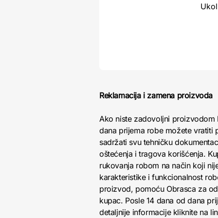
Ukol
Reklamacija i zamena proizvoda
Ako niste zadovoljni proizvodom 
dana prijema robe možete vratiti p
sadržati svu tehničku dokumentacij
oštećenja i tragova korišćenja. K
rukovanja robom na način koji nij
karakteristike i funkcionalnost r
proizvod, pomoću Obrasca za odust
kupac. Posle 14 dana od dana pri
detaljnije informacije kliknite na li