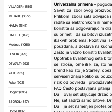
Univerzalna primena
– pogodan
VILLAGER (1859)
Saveti za izbor ovog proizvod
Prilikom izbora seta odvijača i
METABO (1672)
radite sa elektronikom ili nam
HAMA (1546)
koristite sa odgovarajućim drža
su primetili da su bitovi izuze
EINHELL (1471)
ikakvih problema. Pozitivna is
Modeco (1060)
pouzdana, a dostava na kućnu 
Zašto je važno koristiti kvalite
LEVIOR (999)
Upotreba kvalitetnog seta bito
DEWALT (993)
se istroše, lome ili klize, što
brend kao što je Stanley, obez
YATO (915)
serviseri znaju koliko su pouz
rizik od povreda i produžavate
Ruko (902)
FAQ Često postavljana pitanja
Hogert (895)
Da li ovaj set uključuje držač 
Ne, set sadrži samo bitove. D
BEOROL (847)
Da li je set namenjen profesio
Home (807)