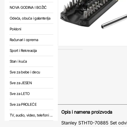
NOVA GODINA I BOŽIĆ
Odeća, obuća i galanterija
Pokloni
Računari i oprema
Sport i Rekreacija
Stan i kuća
Sve za bebe i decu
Sve za JESEN
Sve za LETO
Sve za PROLEĆE
Opis i namena proizvoda
TV, audio, video, telefoni ...
Stanley STHT0-70885 Set odvi