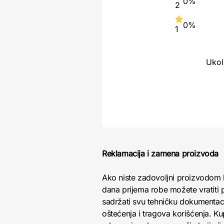
0%
2
0%
1
Ukol
Reklamacija i zamena proizvoda
Ako niste zadovoljni proizvodom 
dana prijema robe možete vratiti p
sadržati svu tehničku dokumentacij
oštećenja i tragova korišćenja. K