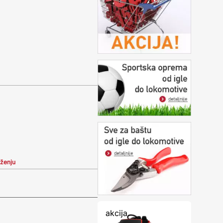
iženju
akcija