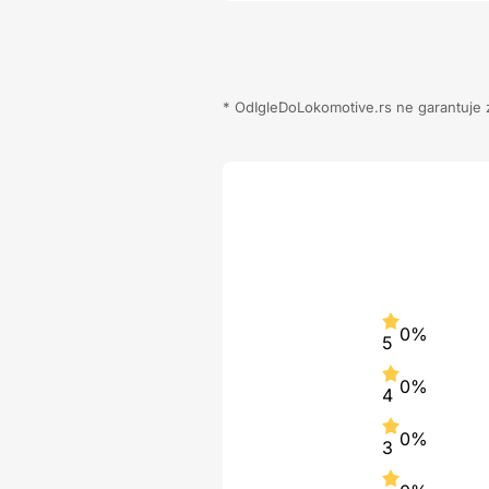
* OdIgleDoLokomotive.rs ne garantuje za
0%
5
0%
4
0%
3