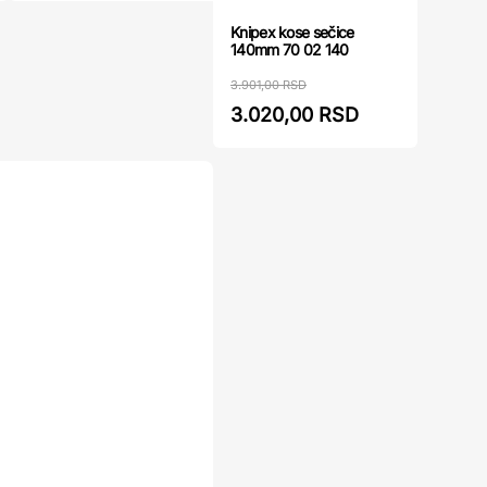
Knipex kose sečice
140mm 70 02 140
3.901,00 RSD
3.020,00 RSD