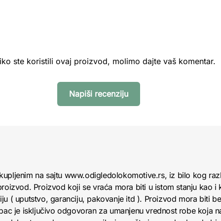
iko ste koristili ovaj proizvod, molimo dajte vaš komentar.
Napiši recenziju
kupljenim na sajtu www.odigledolokomotive.rs, iz bilo kog raz
roizvod. Proizvod koji se vraća mora biti u istom stanju kao i 
u ( uputstvo, garanciju, pakovanje itd ). Proizvod mora biti bez
upac je isključivo odgovoran za umanjenu vrednost robe koja 