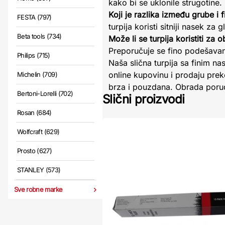
kako bi se uklonile strugotine.
Koji je razlika između grube i f
FESTA (797)
turpija koristi sitniji nasek za
Beta tools (734)
Može li se turpija koristiti za 
Preporučuje se fino podešavanj
Philips (715)
Naša slična turpija sa finim 
online kupovinu i prodaju prek
Michelin (709)
brza i pouzdana. Obrada porudž
Bertoni-Lorelli (702)
Slični proizvodi
Rosan (684)
Wolfcraft (629)
Prosto (627)
STANLEY (573)
Sve robne marke