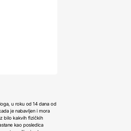
loga, u roku od 14 dana od
kada je nabavljen i mora
 bilo kakvih fizičkih
nastane kao posledica