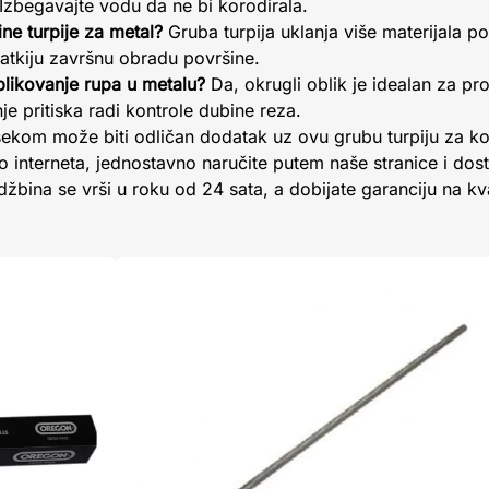
 Izbegavajte vodu da ne bi korodirala.
ine turpije za metal?
Gruba turpija uklanja više materijala po
 glatkiju završnu obradu površine.
oblikovanje rupa u metalu?
Da, okrugli oblik je idealan za pro
e pritiska radi kontrole dubine reza.
nasekom može biti odličan dodatak uz ovu grubu turpiju za 
o interneta, jednostavno naručite putem naše stranice i dos
bina se vrši u roku od 24 sata, a dobijate garanciju na kva