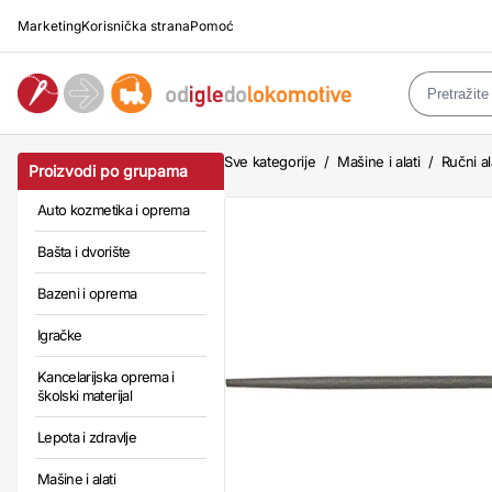
Marketing
Korisnička strana
Pomoć
Sve kategorije
/
Mašine i alati
/
Ručni al
Proizvodi po grupama
Auto kozmetika i oprema
Bašta i dvorište
Bazeni i oprema
Igračke
Kancelarijska oprema i
školski materijal
Lepota i zdravlje
Mašine i alati