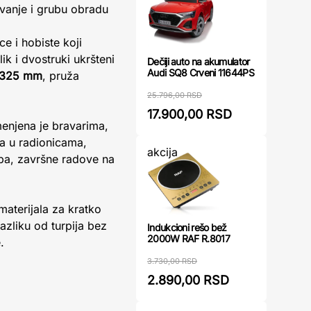
ovanje i grubu obradu
e i hobiste koji
lik i dvostruki ukršteni
Dečiji auto na akumulator
Audi SQ8 Crveni 11644PS
325 mm
, pruža
25.796,00 RSD
17.900,00 RSD
menjena je bravarima,
a u radionicama,
akcija
upa, završne radove na
materijala za kratko
azliku od turpija bez
Indukcioni rešo bež
2000W RAF R.8017
.
3.730,00 RSD
2.890,00 RSD