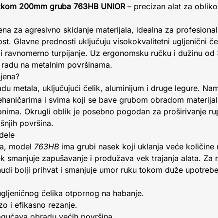
 ručkom 200mm gruba 763HB UNIOR
– precizan alat za oblik
na za agresivno skidanje materijala, idealna za profesionalc
ost. Glavne prednosti uključuju visokokvalitetni ugljenični če
i ravnomerno turpijanje. Uz ergonomsku ručku i dužinu od
i radu na metalnim površinama.
njena?
adu metala, uključujući čelik, aluminijum i druge legure. Na
haničarima i svima koji se bave grubom obradom materijal
gonima. Okrugli oblik je posebno pogodan za proširivanje r
šnjih površina.
dele
ama, model
763HB
ima grubi nasek koji uklanja veće količine 
k smanjuje zapušavanje i produžava vek trajanja alata. Za r
udi bolji prihvat i smanjuje umor ruku tokom duže upotrebe
ugljeničnog čelika otpornog na habanje.
zo i efikasno rezanje.
ućava obradu većih površina.