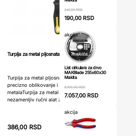
241,00 RSD
190,00 RSD
akcija
Turpija za
Turpija za metal pljosnata TOPEX
List cirkulara za drvo
MAKBlade 255x60x30
Turpija Z
Makita
Turpija za metal pljosnata TOPEX –
Udobnost 
precizno oblikovanje i glatka obrada
8.199,00 RSD
pljosnata
metalaTurpija za metal pljosnata TOPEX je
7.057,00 RSD
koji traže
nezamenljiv ručni alat za sve koji r ...
akcija
386,00 RSD
418,00