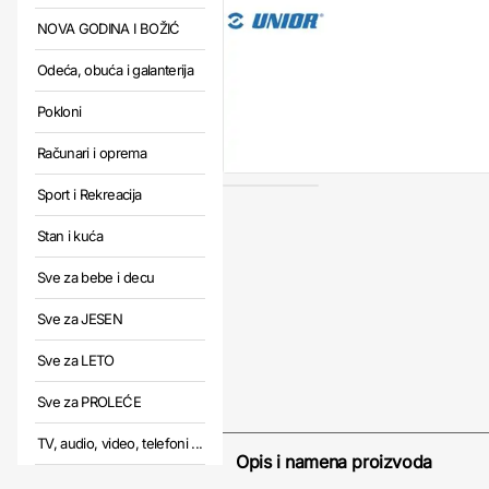
NOVA GODINA I BOŽIĆ
Odeća, obuća i galanterija
Pokloni
Računari i oprema
Sport i Rekreacija
Stan i kuća
Sve za bebe i decu
Sve za JESEN
Sve za LETO
Sve za PROLEĆE
TV, audio, video, telefoni ...
Opis i namena proizvoda