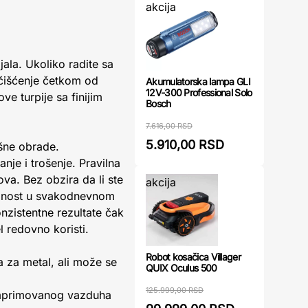
akcija
jala. Ukoliko radite sa
 čišćenje četkom od
Akumulatorska lampa GLI
12V-300 Professional Solo
ve turpije sa finijim
Bosch
7.616,00 RSD
5.910,00 RSD
ršne obrade.
nje i trošenje. Pravilna
va. Bez obzira da li ste
akcija
uzdanost u svakodnevnom
nzistentne rezultate čak
l redovno koristi.
Robot kosačica Villager
a za metal, ali može se
QUIX Oculus 500
125.999,00 RSD
komprimovanog vazduha