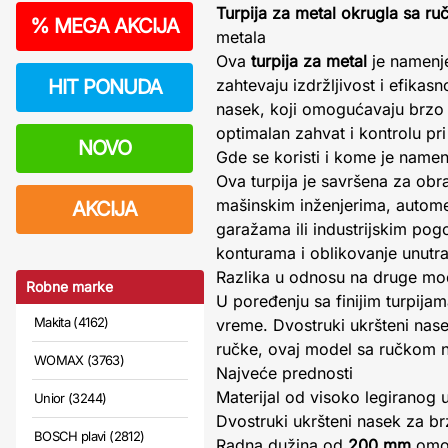
Turpija za metal okrugla sa
%
MEGA AKCIJA
metala
Ova
turpija za metal
je namenje
HIT PONUDA
zahtevaju izdržljivost i efikasn
nasek, koji omogućavaju brzo 
optimalan zahvat i kontrolu pr
NOVO
Gde se koristi i kome je name
Ova turpija je savršena za obr
mašinskim inženjerima, autome
AKCIJA
garažama ili industrijskim po
konturama i oblikovanje unutra
Razlika u odnosu na druge mo
Robne marke
U poređenju sa finijim turpij
Makita (4162)
vreme. Dvostruki ukršteni nase
ručke, ovaj model sa ručkom n
WOMAX (3763)
Najveće prednosti
Materijal od visoko legiranog 
Unior (3244)
Dvostruki ukršteni nasek za br
BOSCH plavi (2812)
Radna dužina od
200 mm
omog