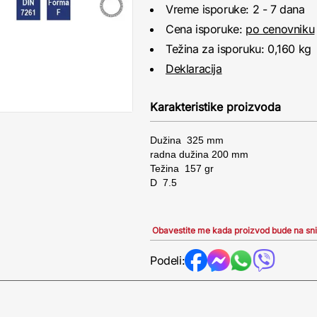
Vreme isporuke: 2 - 7 dana
Cena isporuke:
po cenovniku
Težina za isporuku: 0,160 kg
Deklaracija
Karakteristike proizvoda
Dužina 325 mm
radna dužina 200 mm
Težina 157 gr
D 7.5
Obavestite me kada proizvod bude na sn
Podeli: