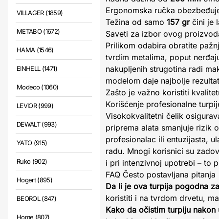
Ergonomska ručka obezbeđuje s
VILLAGER (1859)
Težina od samo
157 gr
čini je
METABO (1672)
Saveti za izbor ovog proizvod
Prilikom odabira obratite pažnj
HAMA (1546)
tvrdim metalima, poput nerđaju
nakupljenih strugotina radi mak
EINHELL (1471)
modelom daje najbolje rezultate
Modeco (1060)
Zašto je važno koristiti kvalite
Korišćenje profesionalne turpi
LEVIOR (999)
Visokokvalitetni čelik osigura
DEWALT (993)
priprema alata smanjuje rizik 
profesionalac ili entuzijasta,
YATO (915)
radu. Mnogi korisnici su zadov
Ruko (902)
i pri intenzivnoj upotrebi – to
FAQ Često postavljana pitanja
Hogert (895)
Da li je ova turpija pogodna z
koristiti i na tvrdom drvetu, m
BEOROL (847)
Kako da očistim turpiju nakon
Home (807)