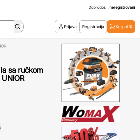
Dobrodošli:
neregistrovani
Prijava
Registracija
Korpa
(0)
NIOR
gla sa ručkom
 UNIOR