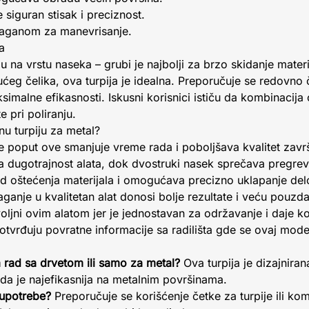
iguran stisak i preciznost.
 laganom za manevrisanje.
a
u na vrstu naseka – grubi je najbolji za brzo skidanje materi
ćeg čelika, ova turpija je idealna. Preporučuje se redovno
simalne efikasnosti. Iskusni korisnici ističu da kombinacija o
 pri poliranju.
tnu turpiju za metal?
je poput ove smanjuje vreme rada i poboljšava kvalitet zav
va dugotrajnost alata, dok dvostruki nasek sprečava pregreva
od oštećenja materijala i omogućava precizno uklapanje delo
 ulaganje u kvalitetan alat donosi bolje rezultate i veću po
oljni ovim alatom jer je jednostavan za održavanje i daje ko
 potvrđuju povratne informacije sa radilišta gde se ovaj mode
a rad sa drvetom ili samo za metal?
Ova turpija je dizajniran
ada je najefikasnija na metalnim površinama.
 upotrebe?
Preporučuje se korišćenje četke za turpije ili 