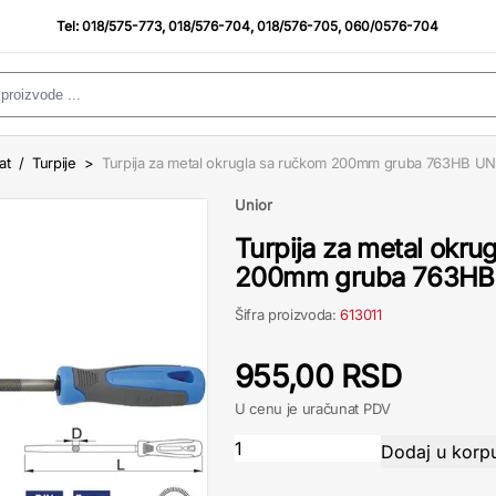
Tel:
018/575-773
,
018/576-704
,
018/576-705
,
060/0576-704
at
/
Turpije
>
Turpija za metal okrugla sa ručkom 200mm gruba 763HB U
Unior
Turpija za metal okru
200mm gruba 763HB
Šifra proizvoda:
613011
955,00 RSD
U cenu je uračunat PDV