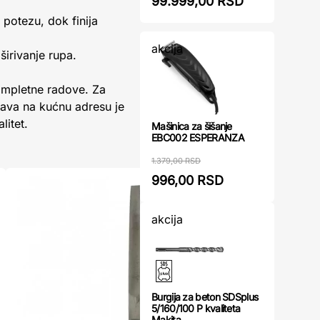
99.999,00 RSD
 potezu, dok finija
akcija
širivanje rupa.
kompletne radove. Za
tava na kućnu adresu je
litet.
Mašinica za šišanje
EBC002 ESPERANZA
1.379,00 RSD
996,00 RSD
akcija
Burgija za beton SDSplus
5/160/100 P kvaliteta
Makita