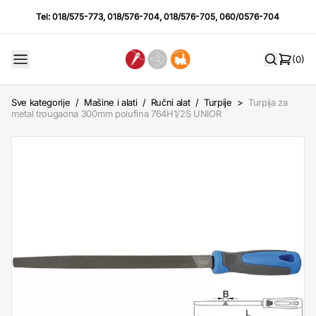
Tel:
018/575-773
,
018/576-704
,
018/576-705
,
060/0576-704
(0)
Sve kategorije
/
Mašine i alati
/
Ručni alat
/
Turpije
>
Turpija za
metal trougaona 300mm polufina 764H1/2S UNIOR