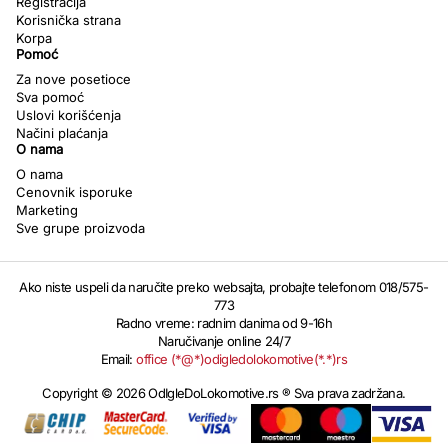
Registracija
Korisnička strana
Korpa
Pomoć
Za nove posetioce
Sva pomoć
Uslovi korišćenja
Načini plaćanja
O nama
O nama
Cenovnik isporuke
Marketing
Sve grupe proizvoda
Ako niste uspeli da naručite preko websajta, probajte telefonom 018/575-
773
Radno vreme: radnim danima od 9-16h
Naručivanje online 24/7
Email:
office (*@*)odigledolokomotive(*.*)rs
Copyright © 2026 OdIgleDoLokomotive.rs ® Sva prava zadržana.