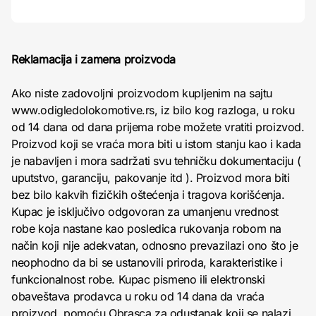
Reklamacija i zamena proizvoda
Ako niste zadovoljni proizvodom kupljenim na sajtu
www.odigledolokomotive.rs, iz bilo kog razloga, u roku
od 14 dana od dana prijema robe možete vratiti proizvod.
Proizvod koji se vraća mora biti u istom stanju kao i kada
je nabavljen i mora sadržati svu tehničku dokumentaciju (
uputstvo, garanciju, pakovanje itd ). Proizvod mora biti
bez bilo kakvih fizičkih oštećenja i tragova korišćenja.
Kupac je isključivo odgovoran za umanjenu vrednost
robe koja nastane kao posledica rukovanja robom na
način koji nije adekvatan, odnosno prevazilazi ono što je
neophodno da bi se ustanovili priroda, karakteristike i
funkcionalnost robe. Kupac pismeno ili elektronski
obaveštava prodavca u roku od 14 dana da vraća
proizvod, pomoću Obrasca za odustanak koji se nalazi