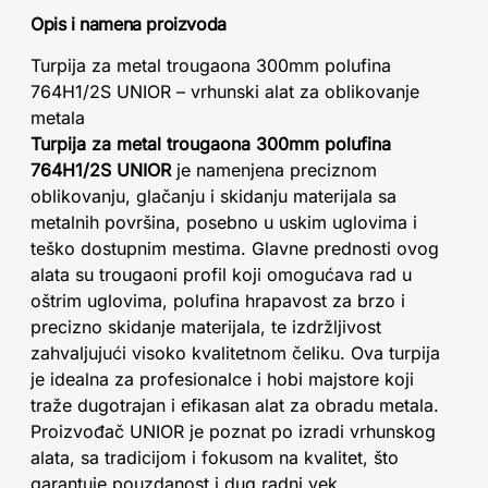
Opis i namena proizvoda
Turpija za metal trougaona 300mm polufina
764H1/2S UNIOR – vrhunski alat za oblikovanje
metala
Turpija za metal trougaona 300mm polufina
764H1/2S UNIOR
je namenjena preciznom
oblikovanju, glačanju i skidanju materijala sa
metalnih površina, posebno u uskim uglovima i
teško dostupnim mestima. Glavne prednosti ovog
alata su trougaoni profil koji omogućava rad u
oštrim uglovima, polufina hrapavost za brzo i
precizno skidanje materijala, te izdržljivost
zahvaljujući visoko kvalitetnom čeliku. Ova turpija
je idealna za profesionalce i hobi majstore koji
traže dugotrajan i efikasan alat za obradu metala.
Proizvođač UNIOR je poznat po izradi vrhunskog
alata, sa tradicijom i fokusom na kvalitet, što
garantuje pouzdanost i dug radni vek.