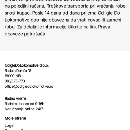
na poledjini računa. Troškove transporta pri vraćanju robe
snosi kupac. Posle 14 dana od dana prijema Od Igle Do
Lokomotive doo nije obavezna da vrati novac ili zameni
robu. Za detaljnije informacije kliknite na link
Prava i
obaveze potrošača
OdIgleDoLokomotive d.o.o.
Radoja Dakića 18
18000 Niš
018/575-773
office@odigledolokomotive.rs
Radno vreme:
Radnim danom od 9-16h
Naručivanje online 24/7
Moje strane
Login