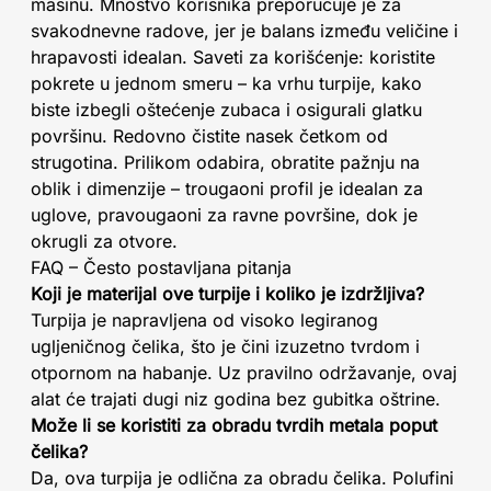
mašinu. Mnoštvo korisnika preporučuje je za
svakodnevne radove, jer je balans između veličine i
hrapavosti idealan. Saveti za korišćenje: koristite
pokrete u jednom smeru – ka vrhu turpije, kako
biste izbegli oštećenje zubaca i osigurali glatku
površinu. Redovno čistite nasek četkom od
strugotina. Prilikom odabira, obratite pažnju na
oblik i dimenzije – trougaoni profil je idealan za
uglove, pravougaoni za ravne površine, dok je
okrugli za otvore.
FAQ – Često postavljana pitanja
Koji je materijal ove turpije i koliko je izdržljiva?
Turpija je napravljena od visoko legiranog
ugljeničnog čelika, što je čini izuzetno tvrdom i
otpornom na habanje. Uz pravilno održavanje, ovaj
alat će trajati dugi niz godina bez gubitka oštrine.
Može li se koristiti za obradu tvrdih metala poput
čelika?
Da, ova turpija je odlična za obradu čelika. Polufini