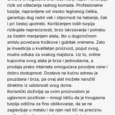
rizik od oštećenja radnog komada. Profesionalne
turpije, napravljene od visoko legiranog čelika,
garantuju dug radni vek i otpornost na habanje, čak
i pri čestoj upotrebi. Korišćenjem loših turpija
rizikujete nepreciznosti, brzo iskrzavanje i potrebu
za čestim menjanjem alata, što u dugoročnom
smislu povećava troškove i gubitak vremena. Zato
je investicija u kvalitetan proizvod, poput ovog,
mudra odluka za svakog majstora. Uz to, online
kupovina ovog alata je brza i jednostavna, a
prodaja preko interneta omogućava povoljne cene i
dobru dostupnost. Dostava na kućnu adresu je
pouzdana i brza, pa ovaj alat možete naručiti
direktno iz udobnosti svog doma.
Korisnički doživljaj sa ovim proizvodom je
uglavnom pozitivan – mnogi ističu da je trougaona
turpija odlična za fino oblikovanje, da se ne
zaglavljuje u metalu i da njen rad liči na preciznu