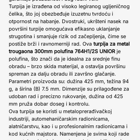
Turpija je izrađena od visoko legiranog ugljeničnog
čelika, što joj obezbeđuje izuzetnu tvrdoću i
otpornost na habanje. Dvostruki, ukršteni nasek na
površini turpije omogućava efikasno uklanjanje
strugotina i smanjuje rizik od začepljenja, čime se
postiže brži i ravnomerniji rad. Ova
turpija za metal
trougaona 300mm polufina 764H1/2S UNIOR
je
polufina, što znači da je idealna za srednje finu
obradu – brzo skida materijal, a ostavlja površinu
spreman za dalju obradu ili završno glačanje.
Parametri proizvoda su: dužina 425 mm, težina 94
g, a širina (B) 7.5 mm. Dimenzije su prilagođene za
udoban rad i precizno rukovanje, dužina od 425
mm pruža dobar doseg i kontrolu.
Ova turpija se koristi u metaloprerađivačkoj
industriji, automehaničarskim radionicama,
alatničarstvu, kao i u profesionalnim radionicama i
kod kućnih majstora. Namenjena je svima koji rade