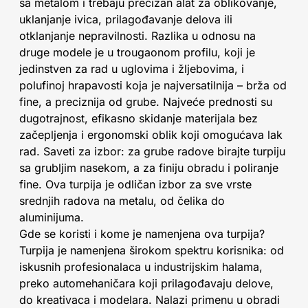
sa metalom i trebaju precizan alat za oblikovanje,
uklanjanje ivica, prilagođavanje delova ili
otklanjanje nepravilnosti. Razlika u odnosu na
druge modele je u trougaonom profilu, koji je
jedinstven za rad u uglovima i žljebovima, i
polufinoj hrapavosti koja je najversatilnija – brža od
fine, a preciznija od grube. Najveće prednosti su
dugotrajnost, efikasno skidanje materijala bez
začepljenja i ergonomski oblik koji omogućava lak
rad. Saveti za izbor: za grube radove birajte turpiju
sa grubljim nasekom, a za finiju obradu i poliranje
fine. Ova turpija je odličan izbor za sve vrste
srednjih radova na metalu, od čelika do
aluminijuma.
Gde se koristi i kome je namenjena ova turpija?
Turpija je namenjena širokom spektru korisnika: od
iskusnih profesionalaca u industrijskim halama,
preko automehaničara koji prilagođavaju delove,
do kreativaca i modelara. Nalazi primenu u obradi