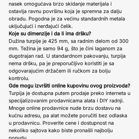
nasek omogućava brzo skidanje materijala i
ostavlja ravnu površinu koja je spremna za dalju
obradu. Pogodna je za većinu standardnih metala
uključujući i nerđajući čelik.
Koje su dimenzije i da li ima dršku?
Dužina turpije je 425 mm, sa radnim delom od 300
mm. Težina je samo 94 g, što je čini laganom za
dugotrajan rad. U standardnom pakovanju, turpija
nema dršku, pa je preporučljivo koristiti je sa
odgovarajućim držačem ili ručkom za bolju
kontrolu.
Gde mogu izvršiti online kupovinu ovog proizvoda?
Turpija je dostupna putem prodaje preko interneta u
specijalizovanim prodavnicama alata i DIY radnji.
Mnoge online prodavnice nude brzu dostavu na
kućnu adresu, pa alat možete poručiti bez odlaska
u prodavnicu. Proverite cene i dostupnost na
nekoliko sajtova kako biste pronašli najbolju
ponudu.