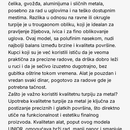
čelika, gvožđa, aluminijuma i sličnih metala,
posebno za rad u uglovima i na teško dostupnim
mestima. Razlika u odnosu na ravne ili okrugle
turpije je u trougaonom obliku, koji je idealan za
pravljenje žljebova, ivica i za fino oblikovanje
uglova. Ovaj model, sa polufinim nasekom, nudi
najbolji balans između brzine i kvaliteta površine.
Kupci koji su je već koristili ističu da je veoma
praktična za precizne radove, da drška dobro leži
u ruci i da je sečivo izuzetno dugotrajno, bez
gubitka oštrine tokom vremena. Alat je pouzdan i
vredan svaki dinar, pogotovo za radove gde je
potrebna tačnost.
Zašto je važno koristiti kvalitetnu turpiju za metal?
Upotreba kvalitetne turpije za metal je ključna za
postizanje preciznih i glatkih površina, što direktno
utiče na funkcionalnost i estetiku finalnog
proizvoda. Kvalitetan alat, poput ovog modela
UNIOR, omogućava brži rad, manji napor i smanjuje