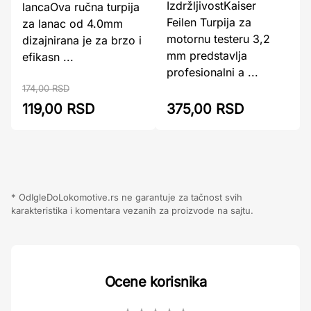
IzdržljivostKaiser
lancaOva ručna turpija
Feilen Turpija za
za lanac od 4.0mm
motornu testeru 3,2
dizajnirana je za brzo i
mm predstavlja
efikasn ...
profesionalni a ...
174,00 RSD
119,00 RSD
375,00 RSD
* OdIgleDoLokomotive.rs ne garantuje za tačnost svih
karakteristika i komentara vezanih za proizvode na sajtu.
Ocene korisnika