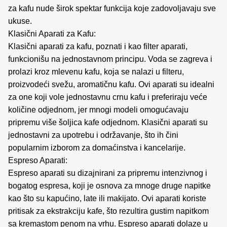
za kafu nude širok spektar funkcija koje zadovoljavaju sve
ukuse.
Klasični Aparati za Kafu:
Klasični aparati za kafu, poznati i kao filter aparati,
funkcionišu na jednostavnom principu. Voda se zagreva i
prolazi kroz mlevenu kafu, koja se nalazi u filteru,
proizvodeći svežu, aromatičnu kafu. Ovi aparati su idealni
za one koji vole jednostavnu crnu kafu i preferiraju veće
količine odjednom, jer mnogi modeli omogućavaju
pripremu više šoljica kafe odjednom. Klasični aparati su
jednostavni za upotrebu i održavanje, što ih čini
popularnim izborom za domaćinstva i kancelarije.
Espreso Aparati:
Espreso aparati su dizajnirani za pripremu intenzivnog i
bogatog espresa, koji je osnova za mnoge druge napitke
kao što su kapućino, late ili makijato. Ovi aparati koriste
pritisak za ekstrakciju kafe, što rezultira gustim napitkom
sa kremastom penom na vrhu. Espreso aparati dolaze u