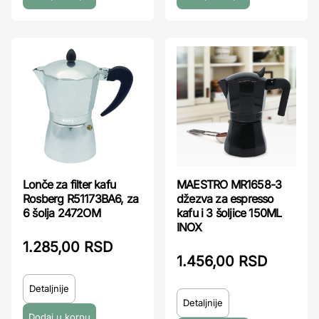
Lonče za filter kafu
MAESTRO MR1658-3
Rosberg R51173BA6, za
džezva za espresso
6 šolja 2472OM
kafu i 3 šoljice 150ML
INOX
1.285,00 RSD
1.456,00 RSD
Detaljnije
Detaljnije