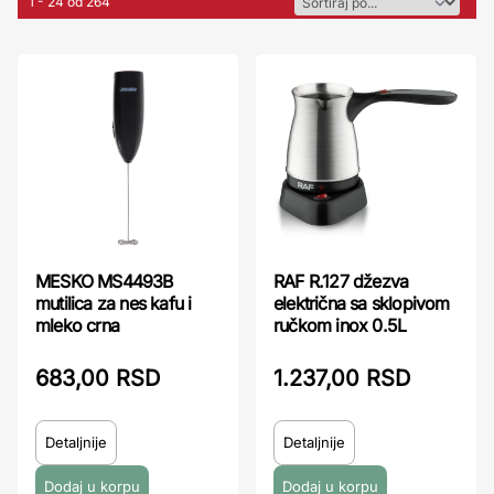
1 - 24 od 264
MESKO MS4493B
RAF R.127 džezva
mutilica za nes kafu i
električna sa sklopivom
mleko crna
ručkom inox 0.5L
683,00 RSD
1.237,00 RSD
Detaljnije
Detaljnije