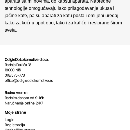
aparata sa mlinovima, do kapsul aparata. Napredne
tehnologije omogućavaju lako prilagođavanje ukusa i
jačine kafe, pa su aparati za kafu postali omiljeni uređaji
kako za kućnu upotrebu, tako i za kafiće i restorane širom
sveta.
OdIgleDoLokomotive d.o.o.
Radoja Dakića 18
18000 Niš
018/575-773
office@odigledolokomotive.rs
Radno vreme:
Radnim danom od 9-16h
Naručivanje online 24/7
Moje strane
Login
Registracija