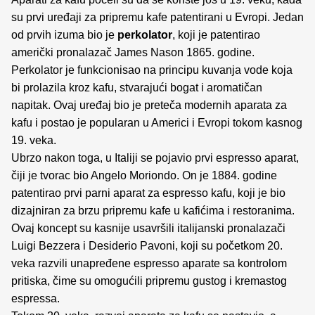
su prvi uređaji za pripremu kafe patentirani u Evropi. Jedan
od prvih izuma bio je
perkolator
, koji je patentirao
američki pronalazač James Nason 1865. godine.
Perkolator je funkcionisao na principu kuvanja vode koja
bi prolazila kroz kafu, stvarajući bogat i aromatičan
napitak. Ovaj uređaj bio je preteča modernih aparata za
kafu i postao je popularan u Americi i Evropi tokom kasnog
19. veka.
Ubrzo nakon toga, u Italiji se pojavio prvi espresso aparat,
čiji je tvorac bio Angelo Moriondo. On je 1884. godine
patentirao prvi parni aparat za espresso kafu, koji je bio
dizajniran za brzu pripremu kafe u kafićima i restoranima.
Ovaj koncept su kasnije usavršili italijanski pronalazači
Luigi Bezzera i Desiderio Pavoni, koji su početkom 20.
veka razvili unapređene espresso aparate sa kontrolom
pritiska, čime su omogućili pripremu gustog i kremastog
espressa.