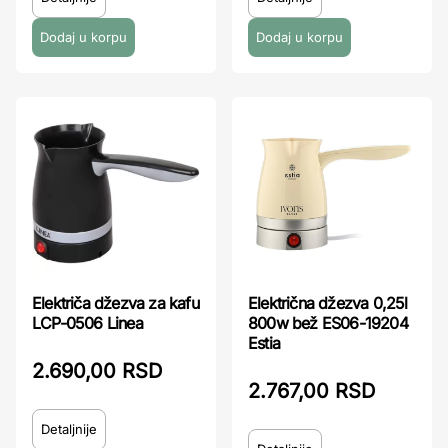
Električa džezva za kafu
Električna džezva 0,25l
LCP-0506 Linea
800w bež ES06-19204
Estia
2.690,00 RSD
2.767,00 RSD
Detaljnije