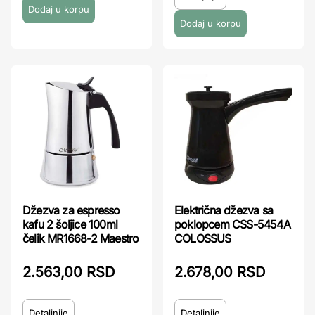
Džezva za espresso
Električna džezva sa
kafu 2 šoljice 100ml
poklopcem CSS-5454A
čelik MR1668-2 Maestro
COLOSSUS
2.563,00 RSD
2.678,00 RSD
Detaljnije
Detaljnije