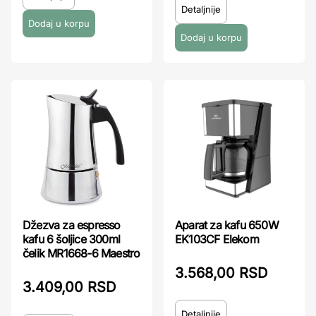
Detaljnije
Džezva za espresso
Aparat za kafu 650W
kafu 6 šoljice 300ml
EK103CF Elekom
čelik MR1668-6 Maestro
3.568,00 RSD
3.409,00 RSD
Detaljnije