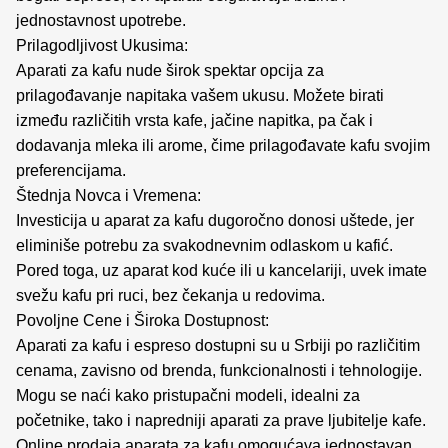
jednostavnost upotrebe.
Prilagodljivost Ukusima:
Aparati za kafu nude širok spektar opcija za
prilagođavanje napitaka vašem ukusu. Možete birati
između različitih vrsta kafe, jačine napitka, pa čak i
dodavanja mleka ili arome, čime prilagođavate kafu svojim
preferencijama.
Štednja Novca i Vremena:
Investicija u aparat za kafu dugoročno donosi uštede, jer
eliminiše potrebu za svakodnevnim odlaskom u kafić.
Pored toga, uz aparat kod kuće ili u kancelariji, uvek imate
svežu kafu pri ruci, bez čekanja u redovima.
Povoljne Cene i Široka Dostupnost:
Aparati za kafu i espreso dostupni su u Srbiji po različitim
cenama, zavisno od brenda, funkcionalnosti i tehnologije.
Mogu se naći kako pristupačni modeli, idealni za
početnike, tako i napredniji aparati za prave ljubitelje kafe.
Online prodaja aparata za kafu omogućava jednostavan