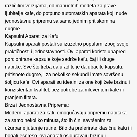
različitim verzijama, od manuelnih modela za prave
ljubitelje kafe, do potpuno automatskih aparata koji nude
jednostavnu pripremu sa samo jednim pritiskom na
dugme.
Kapsulni Aparati za Kafu:
Kapsulni aparati postali su izuzetno popularni zbog svoje
praktičnosti i jednostavnosti. Ovi aparati koriste unapred
porcionirane kapsule koje sadrže kafu, čaj ili druge
napitke. Sve što treba da uradite je da ubacite kapsulu,
pritisnete dugme, i za nekoliko sekundi imate savršenu
šoljicu kafe. Ovi aparati su idealni za one koji žele brzinu i
konzistentan kvalitet, bez potrebe za mlevenjem kafe ili
pranjem filtera.
Brza i Jednostavna Priprema:
Moderni aparati za kafu omogućavaju pripremu napitaka
za samo nekoliko minuta, što ih čini savršenim za
užurbane jutarnje rutine. Bilo da preferirate klasičnu kafu ili
bogati espreso, ovi aparati osiguravaju brzinu i