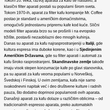
Tokom 20. veka, razvoj aparata za kafu se nastavio, a
klasični filter aparati postali su popularni širom sveta.
Tokom 1970-ih, aparat za filter kafu kompanije Mr. Coffee
postao je standard u američkim domaćinstvima,
omogućivši jednostavnu pripremu kafe kod kuće. Slični
modeli filter aparata brzo su se proširili i na evropsko
tržište, postavši nezaobilazni deo mnogih kuhinja.
Danas su aparati za kafu najrasprostranjeniji u
Italiji
, gde
kultura espresa ima duboke korene, kao i u
Sjedinjenim
Američkim Državama
, gde su filter aparati i automati za
kafu široko rasprostranjeni.
Skandinavske zemlje
takođe
imaju visok stepen konzumacije kafe po glavi stanovnika,
pa su aparati za kafu veoma popularni u Norveškoj,
Švedskoj i Finskoj. U ovim zemljama, kafa nije samo
svakodnevni napitak već i deo društvene kulture i radnih
pauza, što dodatno doprinosi popularnosti ovih aparata.
Današnji aparati za kafu dolaze u različitim oblicima – od
tradicionalnih espresso aparata, preko automatskih