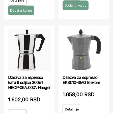
Detaljnije
Džezva za espresso
Džezva za espresso
kafu 6 šoljica 300ml
EK3010-3MG Elekom
HECP-06A.007A Haeger
1.658,00 RSD
1.602,00 RSD
Detaljnije