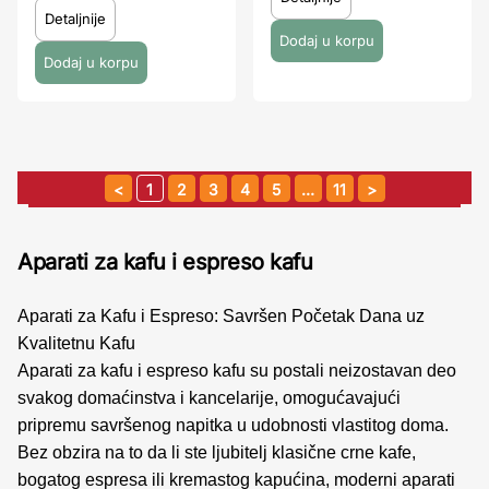
Detaljnije
1
2
3
4
5
…
11
Aparati za kafu i espreso kafu
Aparati za Kafu i Espreso: Savršen Početak Dana uz
Kvalitetnu Kafu
Aparati za kafu i espreso kafu su postali neizostavan deo
svakog domaćinstva i kancelarije, omogućavajući
pripremu savršenog napitka u udobnosti vlastitog doma.
Bez obzira na to da li ste ljubitelj klasične crne kafe,
bogatog espresa ili kremastog kapućina, moderni aparati