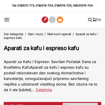
Tel:
018/575-773
,
018/576-704
,
018/576-705
,
060/0576-704
(0)
Sve kategorije
/
Stan i kuća
/
Mali kućni aparati
/
Aparati za kafu i
espreso kafu
Aparati za kafu i espreso kafu
Aparati za Kafu i Espreso: Savršen Početak Dana uz
Kvalitetnu KafuAparati za kafu i espreso kafu su
postali neizostavan deo svakog domaćinstva i
kancelarije, omogućavajući pripremu savršenog
napitka u udobnosti vlastitog doma. Bez obzira na to
da li ste ljubitelj...
Detaljnije