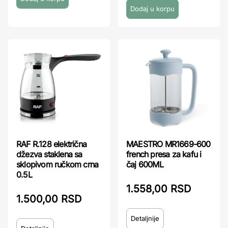
RAF R.128 električna
MAESTRO MR1669-600
džezva staklena sa
french presa za kafu i
sklopivom ručkom crna
čaj 600ML
0.5L
1.558,00 RSD
1.500,00 RSD
Detaljnije