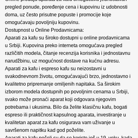
pregled ponude, poređenje cena i kupovinu iz udobnosti
doma, uz često prisutne popuste i promocije koje
omogućavaju povoljniju kupovinu.
Dostupnost u Online Prodavnicama:
Aparati za kafu su široko dostupni u online prodavnicama
u Srbiji. Kupovina preko interneta omogućava pregled
različitih modela, čitanje recenzija korisnika i jednostavnu
narudžbinu, uz mogućnost dostave na kućnu adresu.
Aparati za kafu i espreso kafu su neizostavni u
svakodnevnom životu, omogućavajući brzo, jednostavno i
kvalitetno pripremanje omiljenih napitaka. Sa širokim
izborom modela dostupnih po povoljnim cenama u Srbiji,
svako može pronaći aparat koji odgovara njegovim
potrebama i ukusima. Bilo da želite klasičnu kafu, bogati
espreso ili praktičnost kapsulnog aparata, investiranje u
kvalitetan aparat za kafu osigurava vam uživanje u
savršenom napitku kad god poželite.
Aparati za kafu počeli su da se koriste još u 19. veku, kada