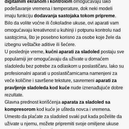
digitalnim ekranom i kontrolom
omogućavaju lako
podešavanje vremena i temperature, dok neki modeli
imaju funkciju
dodavanja sastojaka tokom pripreme
.
Bilo da volite voćne ili čokoladne ukuse, ovi aparati vam
omogućavaju kreativnost u kuhinji i potpunu kontrolu nad
sastojcima, što je posebno korisno za osobe koje žele da
izbegnu veštačke aditive ili šećere.
U poslednje vreme,
kućni aparati za sladoled
postaju sve
popularniji jer omogućavaju da uživate u domaćem
sladoledu bez potrebe za odlaskom u poslastičaru. Iako su
profesionalni aparati u poslastičarnicama namenjeni za
veće količine i savršene teksture, savremeni
aparati za
pravljenje sladoleda kod kuće
nude iznenađujuće dobre
rezultate.
Glavna prednost korišćenja
aparata za sladoled sa
kompresorom
kod kuće je ušteda novca i vremena.
Umesto da plaćate za sladoled svaki put kada poželite da
uživate u njemu, možete pripremiti svoje omiljene ukuse