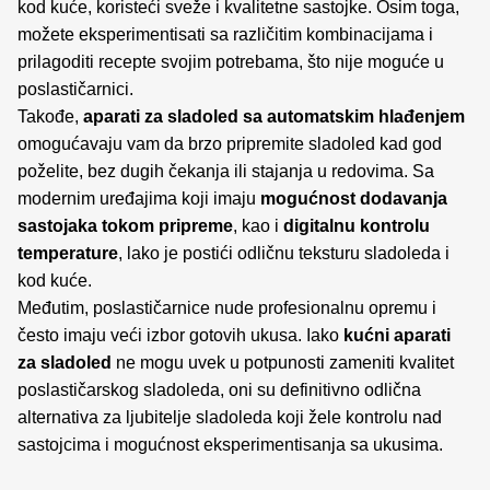
kod kuće, koristeći sveže i kvalitetne sastojke. Osim toga,
možete eksperimentisati sa različitim kombinacijama i
prilagoditi recepte svojim potrebama, što nije moguće u
poslastičarnici.
Takođe,
aparati za sladoled sa automatskim hlađenjem
omogućavaju vam da brzo pripremite sladoled kad god
poželite, bez dugih čekanja ili stajanja u redovima. Sa
modernim uređajima koji imaju
mogućnost dodavanja
sastojaka tokom pripreme
, kao i
digitalnu kontrolu
temperature
, lako je postići odličnu teksturu sladoleda i
kod kuće.
Međutim, poslastičarnice nude profesionalnu opremu i
često imaju veći izbor gotovih ukusa. Iako
kućni aparati
za sladoled
ne mogu uvek u potpunosti zameniti kvalitet
poslastičarskog sladoleda, oni su definitivno odlična
alternativa za ljubitelje sladoleda koji žele kontrolu nad
sastojcima i mogućnost eksperimentisanja sa ukusima.