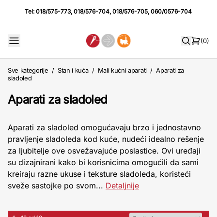
Tel:
018/575-773
,
018/576-704
,
018/576-705
,
060/0576-704
(0)
Sve kategorije
/
Stan i kuća
/
Mali kućni aparati
/
Aparati za
sladoled
Aparati za sladoled
Aparati za sladoled omogućavaju brzo i jednostavno
pravljenje sladoleda kod kuće, nudeći idealno rešenje
za ljubitelje ove osvežavajuće poslastice. Ovi uređaji
su dizajnirani kako bi korisnicima omogućili da sami
kreiraju razne ukuse i teksture sladoleda, koristeći
sveže sastojke po svom...
Detaljnije