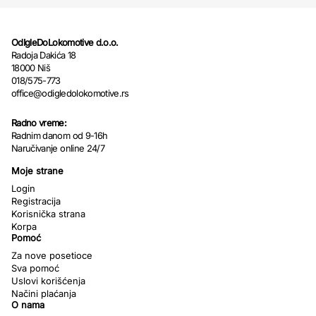
OdIgleDoLokomotive d.o.o.
Radoja Dakića 18
18000 Niš
018/575-773
office@odigledolokomotive.rs
Radno vreme:
Radnim danom od 9-16h
Naručivanje online 24/7
Moje strane
Login
Registracija
Korisnička strana
Korpa
Pomoć
Za nove posetioce
Sva pomoć
Uslovi korišćenja
Načini plaćanja
O nama