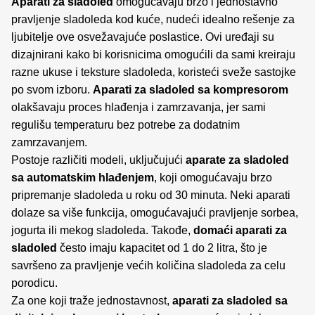
Aparati za sladoled
omogućavaju brzo i jednostavno
pravljenje sladoleda kod kuće, nudeći idealno rešenje za
ljubitelje ove osvežavajuće poslastice. Ovi uređaji su
dizajnirani kako bi korisnicima omogućili da sami kreiraju
razne ukuse i teksture sladoleda, koristeći sveže sastojke
po svom izboru.
Aparati za sladoled sa kompresorom
olakšavaju proces hlađenja i zamrzavanja, jer sami
regulišu temperaturu bez potrebe za dodatnim
zamrzavanjem.
Postoje različiti modeli, uključujući
aparate za sladoled
sa automatskim hlađenjem
, koji omogućavaju brzo
pripremanje sladoleda u roku od 30 minuta. Neki aparati
dolaze sa više funkcija, omogućavajući pravljenje sorbea,
jogurta ili mekog sladoleda. Takođe,
domaći aparati za
sladoled
često imaju kapacitet od 1 do 2 litra, što je
savršeno za pravljenje većih količina sladoleda za celu
porodicu.
Za one koji traže jednostavnost,
aparati za sladoled sa