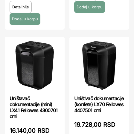
Detaljnije
Uništavač
Uništivač dokumentacije
dokumentacije (mini)
(konfete) LX70 Fellowes
LX41 Fellowes 4300701
4407501 crni
crni
19.728,00 RSD
16.140,00 RSD