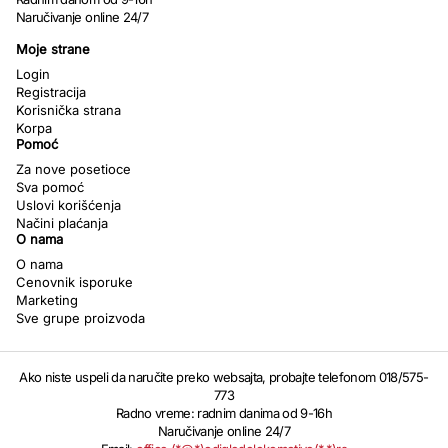
Naručivanje online 24/7
Moje strane
Login
Registracija
Korisnička strana
Korpa
Pomoć
Za nove posetioce
Sva pomoć
Uslovi korišćenja
Načini plaćanja
O nama
O nama
Cenovnik isporuke
Marketing
Sve grupe proizvoda
Ako niste uspeli da naručite preko websajta, probajte telefonom 018/575-
773
Radno vreme: radnim danima od 9-16h
Naručivanje online 24/7