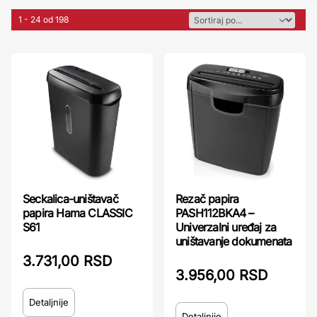
1 - 24 od 198
Seckalica-uništavač
Rezač papira
papira Hama CLASSIC
PASH112BKA4 –
S61
Univerzalni uređaj za
uništavanje dokumenata
3.731,00 RSD
3.956,00 RSD
Detaljnije
Detaljnije