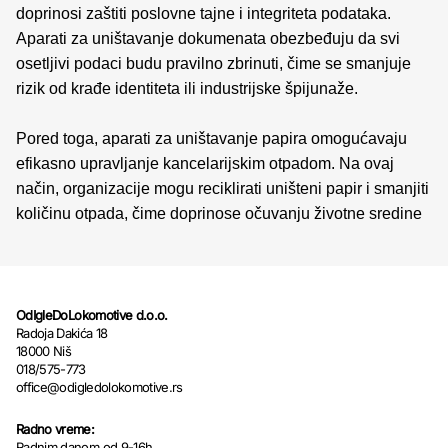
doprinosi zaštiti poslovne tajne i integriteta podataka.
Aparati za uništavanje dokumenata obezbeđuju da svi
osetljivi podaci budu pravilno zbrinuti, čime se smanjuje
rizik od krađe identiteta ili industrijske špijunaže.
Pored toga, aparati za uništavanje papira omogućavaju
efikasno upravljanje kancelarijskim otpadom. Na ovaj
način, organizacije mogu reciklirati uništeni papir i smanjiti
količinu otpada, čime doprinose očuvanju životne sredine
OdIgleDoLokomotive d.o.o.
Radoja Dakića 18
18000 Niš
018/575-773
office@odigledolokomotive.rs
Radno vreme:
Radnim danom od 9-16h