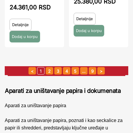
25.380,00 RSD
24.361,00 RSD
Detaljnije
Detaljnije
1
2
3
4
5
…
9
Aparati za uništavanje papira i dokumenata
Aparati za uništavanje papira
Aparati za uništavanje papira, poznati i kao seckalice za
papir ili shredderi, predstavljaju ključne uređaje u