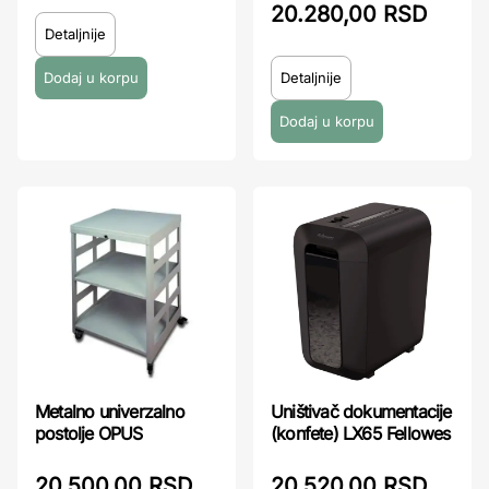
20.280,00 RSD
Detaljnije
Detaljnije
Metalno univerzalno
Uništivač dokumentacije
postolje OPUS
(konfete) LX65 Fellowes
20.500,00 RSD
20.520,00 RSD