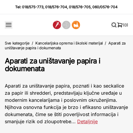
Tel:
018/575-773
,
018/576-704
,
018/576-705
,
060/0576-704
(0)
Sve kategorije
/
Kancelarijska oprema i školski materijal
/
Aparati za
uništavanje papira i dokumenata
Aparati za uništavanje papira i
dokumenata
Aparati za uništavanje papira, poznati i kao seckalice
za papir ili shredderi, predstavljaju ključne uređaje u
modernim kancelarijama i poslovnim okruženjima.
Njihova osnovna funkcija je brzo i efikasno uništavanje
dokumenata, čime se štiti poverljivost informacija i
smanjuje rizik od zloupotrebe...
Detaljnije