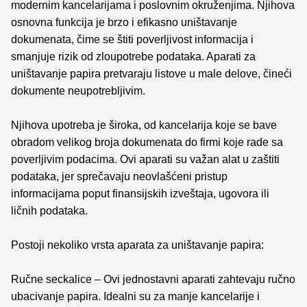
modernim kancelarijama i poslovnim okruženjima. Njihova
osnovna funkcija je brzo i efikasno uništavanje
dokumenata, čime se štiti poverljivost informacija i
smanjuje rizik od zloupotrebe podataka. Aparati za
uništavanje papira pretvaraju listove u male delove, čineći
dokumente neupotrebljivim.
Njihova upotreba je široka, od kancelarija koje se bave
obradom velikog broja dokumenata do firmi koje rade sa
poverljivim podacima. Ovi aparati su važan alat u zaštiti
podataka, jer sprečavaju neovlašćeni pristup
informacijama poput finansijskih izveštaja, ugovora ili
ličnih podataka.
Postoji nekoliko vrsta aparata za uništavanje papira:
Ručne seckalice – Ovi jednostavni aparati zahtevaju ručno
ubacivanje papira. Idealni su za manje kancelarije i