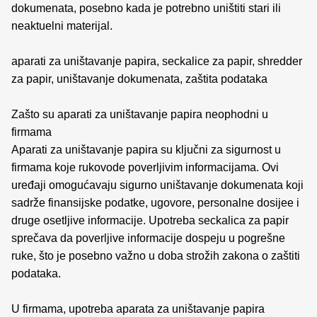
dokumenata, posebno kada je potrebno uništiti stari ili
neaktuelni materijal.
aparati za uništavanje papira, seckalice za papir, shredder
za papir, uništavanje dokumenata, zaštita podataka
Zašto su aparati za uništavanje papira neophodni u
firmama
Aparati za uništavanje papira su ključni za sigurnost u
firmama koje rukovode poverljivim informacijama. Ovi
uređaji omogućavaju sigurno uništavanje dokumenata koji
sadrže finansijske podatke, ugovore, personalne dosijee i
druge osetljive informacije. Upotreba seckalica za papir
sprečava da poverljive informacije dospeju u pogrešne
ruke, što je posebno važno u doba strožih zakona o zaštiti
podataka.
U firmama, upotreba aparata za uništavanje papira