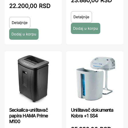
23.880,00 RSD
22.200,00 RSD
Detaljnije
Detaljnije
Seckalica-uništavač
Uništavač dokumenta
papira HAMA Prime
Kobra +1 SS4
M100