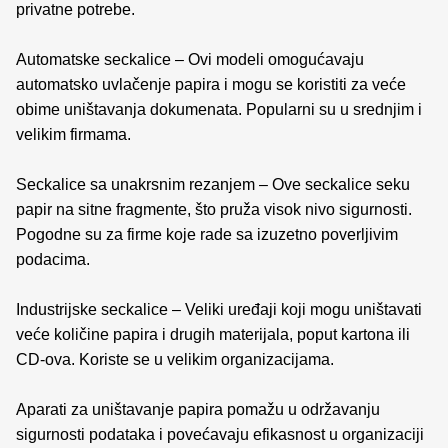
privatne potrebe.
Automatske seckalice – Ovi modeli omogućavaju
automatsko uvlačenje papira i mogu se koristiti za veće
obime uništavanja dokumenata. Popularni su u srednjim i
velikim firmama.
Seckalice sa unakrsnim rezanjem – Ove seckalice seku
papir na sitne fragmente, što pruža visok nivo sigurnosti.
Pogodne su za firme koje rade sa izuzetno poverljivim
podacima.
Industrijske seckalice – Veliki uređaji koji mogu uništavati
veće količine papira i drugih materijala, poput kartona ili
CD-ova. Koriste se u velikim organizacijama.
Aparati za uništavanje papira pomažu u održavanju
sigurnosti podataka i povećavaju efikasnost u organizaciji