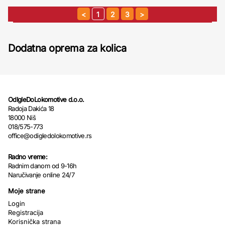
1
2
3
Dodatna oprema za kolica
OdIgleDoLokomotive d.o.o.
Radoja Dakića 18
18000 Niš
018/575-773
office@odigledolokomotive.rs
Radno vreme:
Radnim danom od 9-16h
Naručivanje online 24/7
Moje strane
Login
Registracija
Korisnička strana