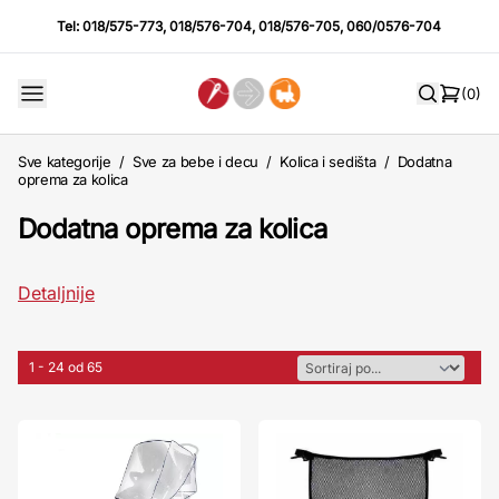
Tel:
018/575-773
,
018/576-704
,
018/576-705
,
060/0576-704
(0)
Sve kategorije
/
Sve za bebe i decu
/
Kolica i sedišta
/
Dodatna
oprema za kolica
Dodatna oprema za kolica
Detaljnije
1 - 24 od 65