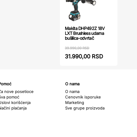
Makita DHP492Z 18V
LXT Brushless udarna
bušilica-odvrtač
39.990,00 RSD
31.990,00 RSD
Pomoć
O nama
Za nove posetioce
O nama
Sva pomoć
Cenovnik isporuke
Uslovi korišćenja
Marketing
Načini plaćanja
Sve grupe proizvoda