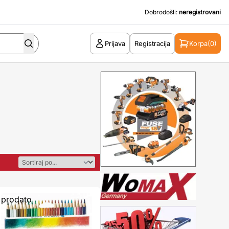
Dobrodošli:
neregistrovani
Prijava
Registracija
Korpa
(0)
prodato