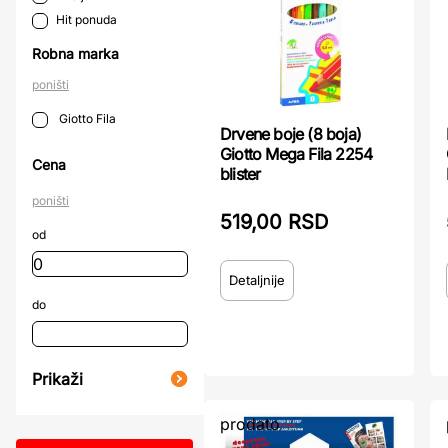
Hit ponuda
Robna marka
poništi
Giotto Fila
Drvene boje (8 boja)
Giotto Mega Fila 2254
Cena
blister
poništi
519,00 RSD
od
Detaljnije
do
Prikaži
prodato