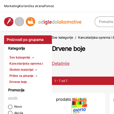
Marketing
Korisnička strana
Pomoć
Sve kategorije
/
Kancelarijska oprema i š
Proizvodi po grupama
Drvene boje
Kategorija
Sve kategorije
>
Detaljnije
Kancelarijska oprema i
školski materijal
>
Pribor za pisanje
>
1 - 7 od 7
Drvene boje
Promocija
poništi
prodato
Novo
Akcija