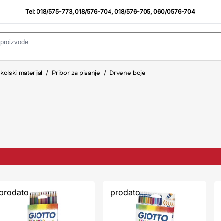
Tel:
018/575-773
,
018/576-704
,
018/576-705
,
060/0576-704
kolski materijal
/
Pribor za pisanje
/
Drvene boje
prodato
prodato