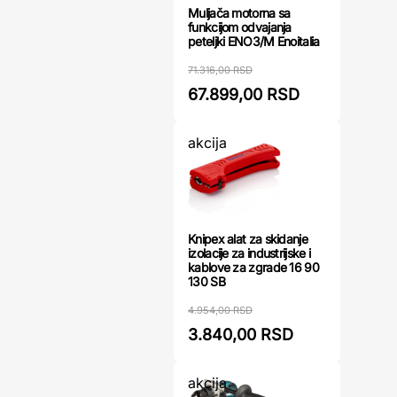
Muljača motorna sa
funkcijom odvajanja
peteljki ENO3/M Enoitalia
71.316,00 RSD
67.899,00 RSD
akcija
Knipex alat za skidanje
izolacije za industrijske i
kablove za zgrade 16 90
130 SB
4.954,00 RSD
3.840,00 RSD
akcija