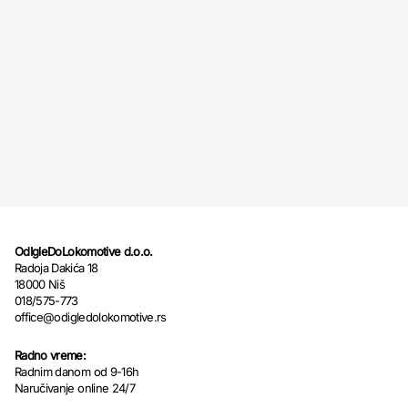
OdIgleDoLokomotive d.o.o.
Radoja Dakića 18
18000 Niš
018/575-773
office@odigledolokomotive.rs
Radno vreme:
Radnim danom od 9-16h
Naručivanje online 24/7