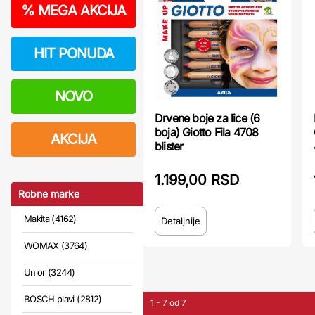
%
MEGA AKCIJA
HIT PONUDA
NOVO
Drvene boje za lice (6
boja) Giotto Fila 4708
AKCIJA
blister
1.199,00 RSD
Robne marke
Makita (4162)
Detaljnije
WOMAX (3764)
Unior (3244)
BOSCH plavi (2812)
1 - 7 od 7