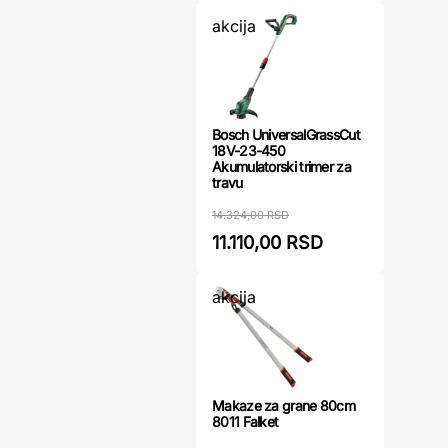
akcija
Bosch UniversalGrassCut
18V-23-450
Akumulatorski trimer za
travu
14.324,00 RSD
11.110,00 RSD
akcija
Makaze za grane 80cm
8011 Falket