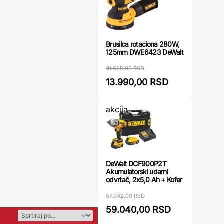
Brusilca rotaciona 280W,
125mm DWE6423 DeWalt
18.665,00 RSD
13.990,00 RSD
akcija
DeWalt DCF900P2T
Akumulatorski udarni
odvrtač, 2x5,0 Ah + Kofer
87.042,00 RSD
59.040,00 RSD