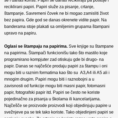
se i danas koristi. Papiri se danas recikliraju pa postoje i
reciklirani papiri. Papiri služe za pisanje, crtanje,
štampanje. Savremeni čovek ne bi mogao zamisliti život
bez papira. Gde god se danas okrenete vidite papir. Na
banderama stoje plakati sa omiljenim grupama štampani
upravo na papiru.
Oglasi se štampaju na papirima.
Sve knjige su štampane
na papirima. Štampači funkcionišu tako što mastilo koje
programirano kompjuter zad otiskuju gde bi drugo- na
papir. Danas se najčešće prodaju papiri za štampu i oni
mogu biti u raznim formatima kao što su A3,A4 ili A5 ali i
mnogim drugim. Papiri mogu biti i raznobojni a u
zavisnosti od funkcije mogu biti masni papir, fotomasni
papir, fotografski papir itd. Papiri se često ne koriste
pojedinačno za pisanja u školama ili kancelarijama.
Najčešče se proizvode proizvodi koji objedinjuju papire u
svežnjeve pa se tek tako koriste. Tako objedinjeni papiri se