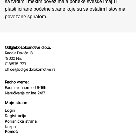
sa tvrdim i mekim povezima a poneke sveske imaju i
plastificirane početne strane koje su sa ostalim listovima
povezane spiralom.
OdIgleDoLokomotive d.o.o.
Radoja Dakića 18
18000 Niš
018/575-773
office@odigledolokomotive.rs
Radno vreme:
Radnim danom od 9-16h
Naručivanje online 24/7
Moje strane
Login
Registracija
Korisnička strana
Korpa
Pomoć