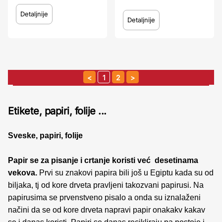
Detaljnije
Detaljnije
1
2
Etikete, papiri, folije ...
Sveske, papiri, folije
Papir se za pisanje i crtanje koristi već desetinama
vekova.
Prvi su znakovi papira bili još u Egiptu kada su od
biljaka, tj od kore drveta pravljeni takozvani papirusi. Na
papirusima se prvenstveno pisalo a onda su iznalaženi
načini da se od kore drveta napravi papir onakakv kakav