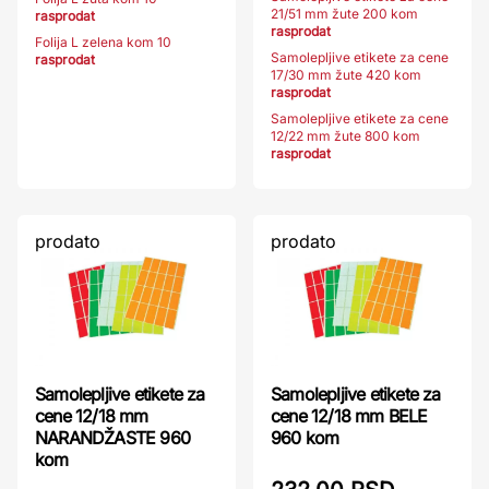
21/51 mm žute 200 kom
rasprodat
rasprodat
Folija L zelena kom 10
Samolepljive etikete za cene
rasprodat
17/30 mm žute 420 kom
rasprodat
Samolepljive etikete za cene
12/22 mm žute 800 kom
rasprodat
prodato
prodato
Samolepljive etikete za
Samolepljive etikete za
cene 12/18 mm
cene 12/18 mm BELE
NARANDŽASTE 960
960 kom
kom