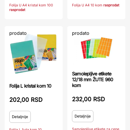
Folija U A4 kristal kom 100
Folija U A4 10 kom
rasprodat
rasprodat
prodato
prodato
Samolepljive etikete
12/18 mm ŽUTE 960
kom
Folija L kristal kom 10
232,00 RSD
202,00 RSD
Detaljnije
Detaljnije
Samolepljive etikete za cene
Folija L žuta kom 10