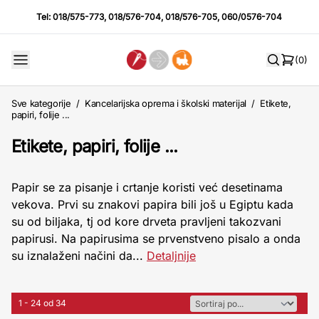
Tel:
018/575-773
,
018/576-704
,
018/576-705
,
060/0576-704
(0)
Sve kategorije
/
Kancelarijska oprema i školski materijal
/
Etikete,
papiri, folije ...
Etikete, papiri, folije ...
Papir se za pisanje i crtanje koristi već desetinama
vekova. Prvi su znakovi papira bili još u Egiptu kada
su od biljaka, tj od kore drveta pravljeni takozvani
papirusi. Na papirusima se prvenstveno pisalo a onda
su iznalaženi načini da...
Detaljnije
1 - 24 od 34