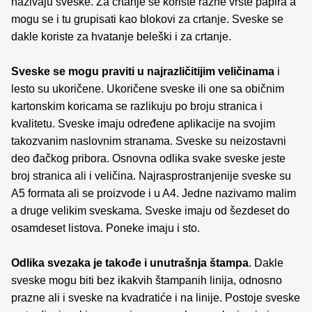
nazivaju sveske. Za crtanje se koriste razne vrste papira a
mogu se i tu grupisati kao blokovi za crtanje. Sveske se
dakle koriste za hvatanje beleški i za crtanje.
Sveske se mogu praviti u najrazličitijim veličinama
i
lesto su ukoričene. Ukoričene sveske ili one sa običnim
kartonskim koricama se razlikuju po broju stranica i
kvalitetu. Sveske imaju određene aplikacije na svojim
takozvanim naslovnim stranama. Sveske su neizostavni
deo đačkog pribora. Osnovna odlika svake sveske jeste
broj stranica ali i veličina. Najrasprostranjenije sveske su
A5 formata ali se proizvode i u A4. Jedne nazivamo malim
a druge velikim sveskama. Sveske imaju od šezdeset do
osamdeset listova. Poneke imaju i sto.
Odlika svezaka je takođe i unutrašnja štampa
. Dakle
sveske mogu biti bez ikakvih štampanih linija, odnosno
prazne ali i sveske na kvadratiće i na linije. Postoje sveske