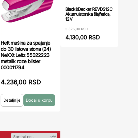
Black&Decker REVDS12C
Akumulatorska šlajferica,
12V
5.325,00 RSD
4.130,00 RSD
Heft mašina za spajanje
do 30 listova stona (24)
NeXXt Leitz 55022223
metalik roze blister
000011794
4.236,00 RSD
Detaljnije