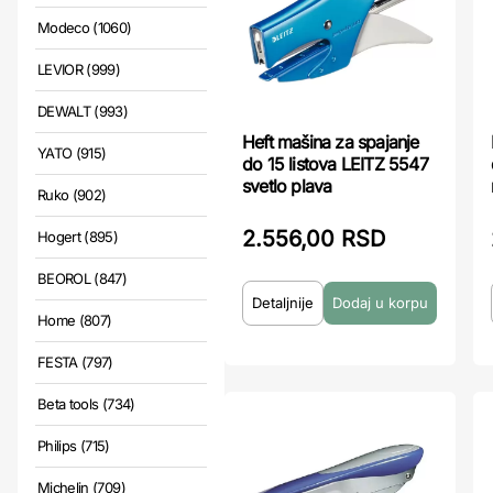
Modeco (1060)
LEVIOR (999)
DEWALT (993)
Heft mašina za spajanje
YATO (915)
do 15 listova LEITZ 5547
svetlo plava
Ruko (902)
2.556,00 RSD
Hogert (895)
BEOROL (847)
Detaljnije
Home (807)
FESTA (797)
Beta tools (734)
Philips (715)
Michelin (709)