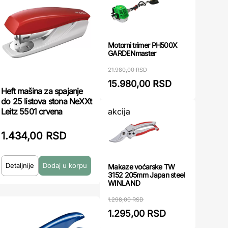
Motorni trimer PH500X
GARDENmaster
21.980,00 RSD
15.980,00 RSD
Heft mašina za spajanje
do 25 listova stona NeXXt
akcija
Leitz 5501 crvena
1.434,00 RSD
Detaljnije
Makaze voćarske TW
3152 205mm Japan steel
WINLAND
1.298,00 RSD
1.295,00 RSD