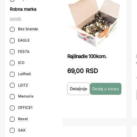
Robna marka
poništi
Bez brenda
EAGLE
FESTA
Rajšnadle 100kom.
ICO
69,00 RSD
Leifheit
LEITZ
Detaljnije
Memoris
OFFICE1
Rexel
SAX