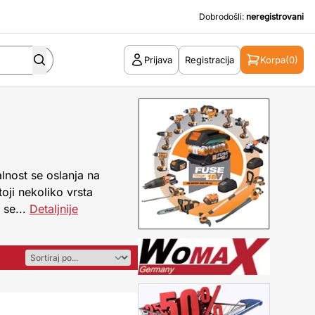
Dobrodošli:
neregistrovani
Prijava
Registracija
Korpa
(0)
lnost se oslanja na
oji nekoliko vrsta
 se...
Detaljnije