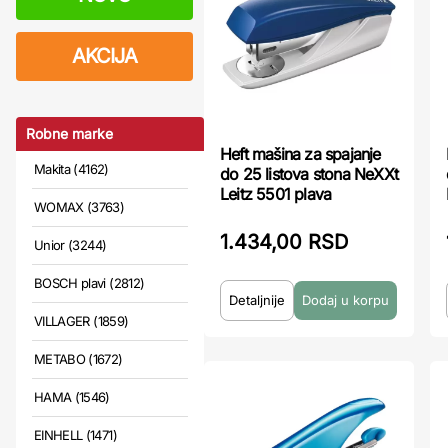
AKCIJA
Robne marke
Heft mašina za spajanje
Makita (4162)
do 25 listova stona NeXXt
Leitz 5501 plava
WOMAX (3763)
1.434,00 RSD
Unior (3244)
BOSCH plavi (2812)
Detaljnije
VILLAGER (1859)
METABO (1672)
HAMA (1546)
EINHELL (1471)