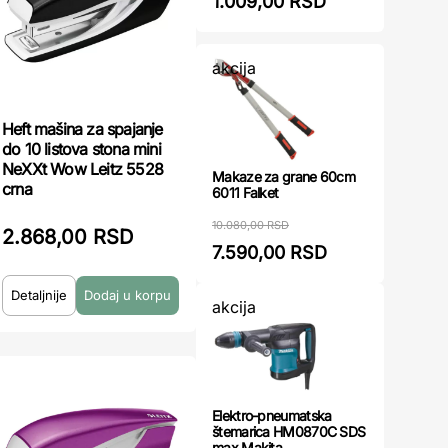
1.009,00 RSD
akcija
Heft mašina za spajanje
do 10 listova stona mini
NeXXt Wow Leitz 5528
Makaze za grane 60cm
crna
6011 Falket
10.080,00 RSD
2.868,00 RSD
7.590,00 RSD
Detaljnije
akcija
Elektro-pneumatska
štemarica HM0870C SDS
max Makita