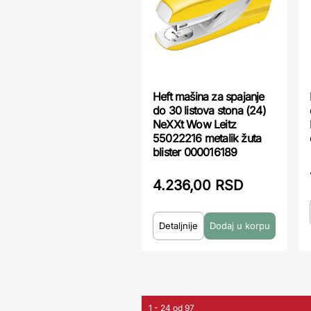
Heft mašina za spajanje
do 30 listova stona (24)
NeXXt Wow Leitz
55022216 metalik žuta
blister 000016189
4.236,00 RSD
Detaljnije
1 - 24 od 97