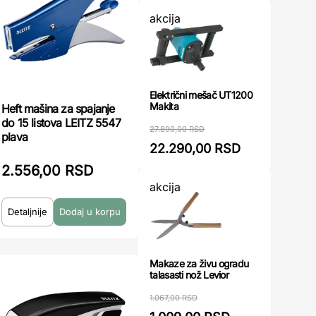
akcija
Električni mešač UT1200
Makita
Heft mašina za spajanje
do 15 listova LEITZ 5547
27.890,00 RSD
plava
22.290,00 RSD
2.556,00 RSD
akcija
Detaljnije
Makaze za živu ogradu
talasasti nož Levior
1.067,00 RSD