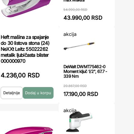
54.990,00 RSD
43.990,00 RSD
akcija
Heft mašina za spajanje
do 30 listova stona (24)
NeXXt Leitz 55022262
metalik ljubičasta blister
000000970
DeWalt DWMT75462-0
Moment ključ 1/2", 67.7 -
4.236,00 RSD
339 Nm
20.867,00 RSD
Detaljnije
17.190,00 RSD
akcija