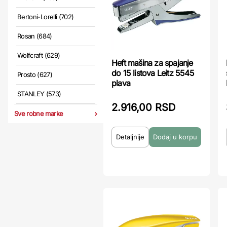
Bertoni-Lorelli (702)
Rosan (684)
Wolfcraft (629)
Heft mašina za spajanje
do 15 listova Leitz 5545
Prosto (627)
plava
STANLEY (573)
2.916,00 RSD
Sve robne marke
Detaljnije