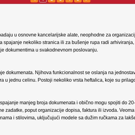
spadaju u osnovne kancelarijske alate, neophodne za organizac
za spajanje nekoliko stranica ili za bušenje rupa radi arhiviranja
janje dokumentima u svakodnevnom poslovanju.
anje dokumenata. Njihova funkcionalnost se oslanja na jednosta
a u jednu celinu. Postoji nekoliko vrsta heftalica, koje su pril
a spajanje manjeg broja dokumenata i obično mogu spojiti do 2
e zadatke, poput organizacije dopisa, faktura ili izvoda. Veom
ičinama i stilovima, uključujući modele sa dužim ručkama za lakš