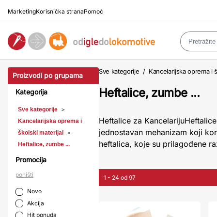
Marketing
Korisnička strana
Pomoć
Sve kategorije
/
Kancelarijska oprema i š
Proizvodi po grupama
Heftalice, zumbe ...
Kategorija
Sve kategorije
>
Heftalice za KancelarijuHeftalic
Kancelarijska oprema i
jednostavan mehanizam koji koris
školski materijal
>
heftalica, koje su prilagođene ra
Heftalice, zumbe ...
Promocija
poništi
1 - 24 od 97
Novo
Akcija
Hit ponuda