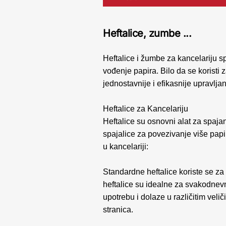
Heftalice, zumbe ...
Heftalice i žumbe za kancelariju 
vođenje papira. Bilo da se koristi 
jednostavnije i efikasnije upravl
Heftalice za Kancelariju
Heftalice su osnovni alat za spaj
spajalice za povezivanje više papir
u kancelariji:
Standardne heftalice koriste se z
heftalice su idealne za svakodnevn
upotrebu i dolaze u različitim vel
stranica.