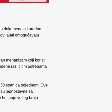
iju dokumenata i uredno
, ovi alati omogućavaju
van mehanizam koji koristi
agođene različitim potrebama
0-30 stranica odjednom. Ove
a su jednostavne za
e heftanje većeg broja