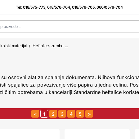
Tel:
018/575-773
,
018/576-704
,
018/576-705
,
060/0576-704
kolski materijal
/
Heftalice, zumbe ...
e su osnovni alat za spajanje dokumenata. Njihova funkciona
ti spajalice za povezivanje više papira u jednu celinu. Post
zličitim potrebama u kancelariji:Standardne heftalice koriste
1
2
3
4
5