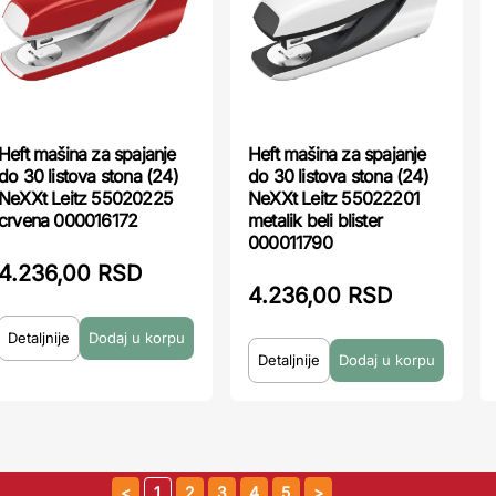
Heft mašina za spajanje
Heft mašina za spajanje
do 30 listova stona (24)
do 30 listova stona (24)
NeXXt Leitz 55020225
NeXXt Leitz 55022201
crvena 000016172
metalik beli blister
000011790
4.236,00 RSD
4.236,00 RSD
Detaljnije
Detaljnije
1
2
3
4
5