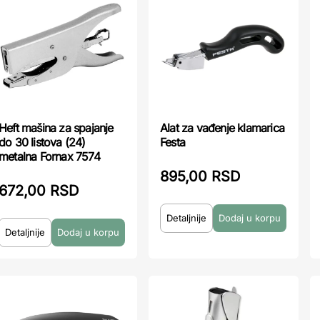
Heft mašina za spajanje
Alat za vađenje klamarica
do 30 listova (24)
Festa
metalna Fornax 7574
895,00 RSD
672,00 RSD
Detaljnije
Detaljnije