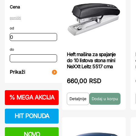
Cena
poništi
od
do
Heft mašina za spajanje
do 10 listova stona mini
NeXXt Leitz 5517 crna
Prikaži
660,00 RSD
%
MEGA AKCIJA
Detaljnije
HIT PONUDA
NOVO