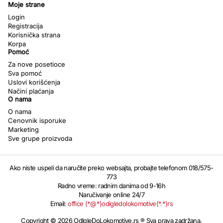
Moje strane
Login
Registracija
Korisnička strana
Korpa
Pomoć
Za nove posetioce
Sva pomoć
Uslovi korišćenja
Načini plaćanja
O nama
O nama
Cenovnik isporuke
Marketing
Sve grupe proizvoda
Ako niste uspeli da naručite preko websajta, probajte telefonom 018/575-
773
Radno vreme: radnim danima od 9-16h
Naručivanje online 24/7
Email:
office (*@*)odigledolokomotive(*.*)rs
Copyright © 2026 OdIgleDoLokomotive.rs ® Sva prava zadržana.