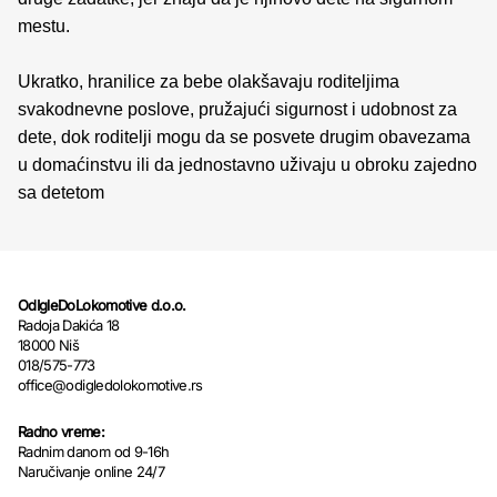
mestu.
Ukratko, hranilice za bebe olakšavaju roditeljima
svakodnevne poslove, pružajući sigurnost i udobnost za
dete, dok roditelji mogu da se posvete drugim obavezama
u domaćinstvu ili da jednostavno uživaju u obroku zajedno
sa detetom
OdIgleDoLokomotive d.o.o.
Radoja Dakića 18
18000 Niš
018/575-773
office@odigledolokomotive.rs
Radno vreme:
Radnim danom od 9-16h
Naručivanje online 24/7