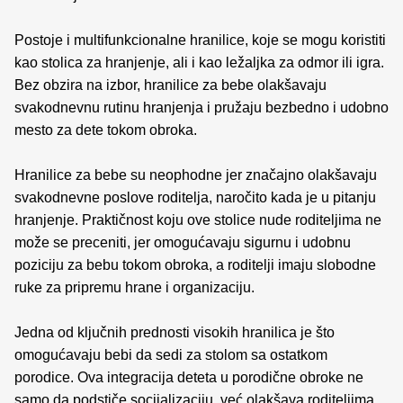
Postoje i multifunkcionalne hranilice, koje se mogu koristiti
kao stolica za hranjenje, ali i kao ležaljka za odmor ili igra.
Bez obzira na izbor, hranilice za bebe olakšavaju
svakodnevnu rutinu hranjenja i pružaju bezbedno i udobno
mesto za dete tokom obroka.
Hranilice za bebe su neophodne jer značajno olakšavaju
svakodnevne poslove roditelja, naročito kada je u pitanju
hranjenje. Praktičnost koju ove stolice nude roditeljima ne
može se preceniti, jer omogućavaju sigurnu i udobnu
poziciju za bebu tokom obroka, a roditelji imaju slobodne
ruke za pripremu hrane i organizaciju.
Jedna od ključnih prednosti visokih hranilica je što
omogućavaju bebi da sedi za stolom sa ostatkom
porodice. Ova integracija deteta u porodične obroke ne
samo da podstiče socijalizaciju, već olakšava roditeljima