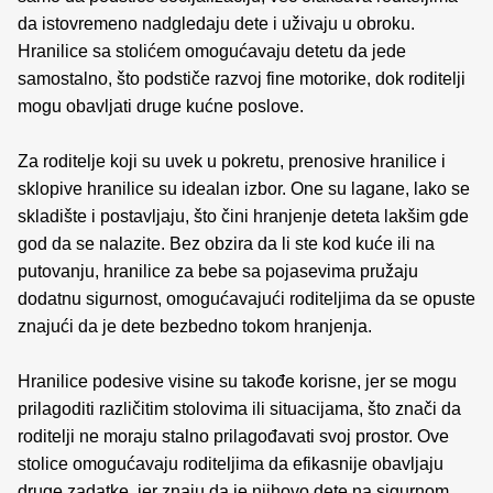
da istovremeno nadgledaju dete i uživaju u obroku.
Hranilice sa stolićem omogućavaju detetu da jede
samostalno, što podstiče razvoj fine motorike, dok roditelji
mogu obavljati druge kućne poslove.
Za roditelje koji su uvek u pokretu, prenosive hranilice i
sklopive hranilice su idealan izbor. One su lagane, lako se
skladište i postavljaju, što čini hranjenje deteta lakšim gde
god da se nalazite. Bez obzira da li ste kod kuće ili na
putovanju, hranilice za bebe sa pojasevima pružaju
dodatnu sigurnost, omogućavajući roditeljima da se opuste
znajući da je dete bezbedno tokom hranjenja.
Hranilice podesive visine su takođe korisne, jer se mogu
prilagoditi različitim stolovima ili situacijama, što znači da
roditelji ne moraju stalno prilagođavati svoj prostor. Ove
stolice omogućavaju roditeljima da efikasnije obavljaju
druge zadatke, jer znaju da je njihovo dete na sigurnom