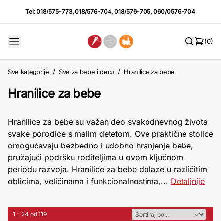
Tel:
018/575-773
,
018/576-704
,
018/576-705
,
060/0576-704
(0)
Sve kategorije
/
Sve za bebe i decu
/
Hranilice za bebe
Hranilice za bebe
Hranilice za bebe su važan deo svakodnevnog života
svake porodice s malim detetom. Ove praktične stolice
omogućavaju bezbedno i udobno hranjenje bebe,
pružajući podršku roditeljima u ovom ključnom
periodu razvoja. Hranilice za bebe dolaze u različitim
oblicima, veličinama i funkcionalnostima,...
Detaljnije
1 - 24 od 119