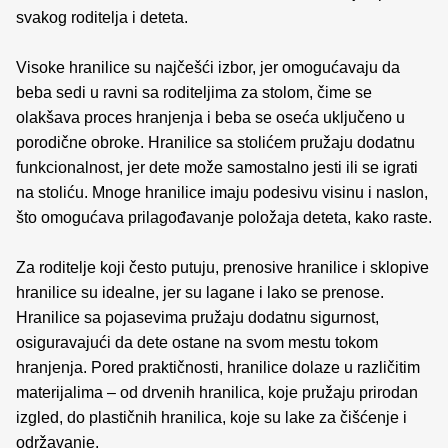
svakog roditelja i deteta.
Visoke hranilice su najčešći izbor, jer omogućavaju da
beba sedi u ravni sa roditeljima za stolom, čime se
olakšava proces hranjenja i beba se oseća uključeno u
porodične obroke. Hranilice sa stolićem pružaju dodatnu
funkcionalnost, jer dete može samostalno jesti ili se igrati
na stoliću. Mnoge hranilice imaju podesivu visinu i naslon,
što omogućava prilagođavanje položaja deteta, kako raste.
Za roditelje koji često putuju, prenosive hranilice i sklopive
hranilice su idealne, jer su lagane i lako se prenose.
Hranilice sa pojasevima pružaju dodatnu sigurnost,
osiguravajući da dete ostane na svom mestu tokom
hranjenja. Pored praktičnosti, hranilice dolaze u različitim
materijalima – od drvenih hranilica, koje pružaju prirodan
izgled, do plastičnih hranilica, koje su lake za čišćenje i
održavanje.