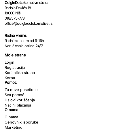
OdIgleDoLokomotive d.o.o.
Radoja Dakića 18
18000 Niš
018/575-773
office@odigledolokomotive.rs
Radno vreme:
Radnim danom od 9-16h
Naručivanje online 24/7
Moje strane
Login
Registracija
Korisnička strana
Korpa
Pomoć
Za nove posetioce
Sva pomoć
Uslovi korišćenja
Načini plaćanja
O nama
O nama
Cenovnik isporuke
Marketing