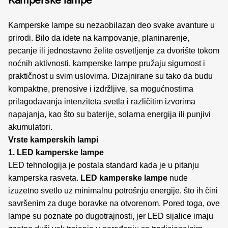
Kamperske lampe
Kamperske lampe su nezaobilazan deo svake avanture u
prirodi. Bilo da idete na kampovanje, planinarenje,
pecanje ili jednostavno želite osvetljenje za dvorište tokom
noćnih aktivnosti, kamperske lampe pružaju sigurnost i
praktičnost u svim uslovima. Dizajnirane su tako da budu
kompaktne, prenosive i izdržljive, sa mogućnostima
prilagođavanja intenziteta svetla i različitim izvorima
napajanja, kao što su baterije, solarna energija ili punjivi
akumulatori.
Vrste kamperskih lampi
1. LED kamperske lampe
LED tehnologija je postala standard kada je u pitanju
kamperska rasveta.
LED kamperske lampe
nude
izuzetno svetlo uz minimalnu potrošnju energije, što ih čini
savršenim za duge boravke na otvorenom. Pored toga, ove
lampe su poznate po dugotrajnosti, jer LED sijalice imaju