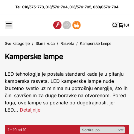
Tel:
018/575-773
,
018/576-704
,
018/576-705
,
060/0576-704
(0)
Sve kategorije
/
Stan i kuća
/
Rasveta
/
Kamperske lampe
Kamperske lampe
LED tehnologija je postala standard kada je u pitanju
kamperska rasveta. LED kamperske lampe nude
izuzetno svetlo uz minimalnu potrošnju energije, što ih
čini savršenim za duge boravke na otvorenom. Pored
toga, ove lampe su poznate po dugotrajnosti, jer
LED...
Detaljnije
1 - 10 od 10