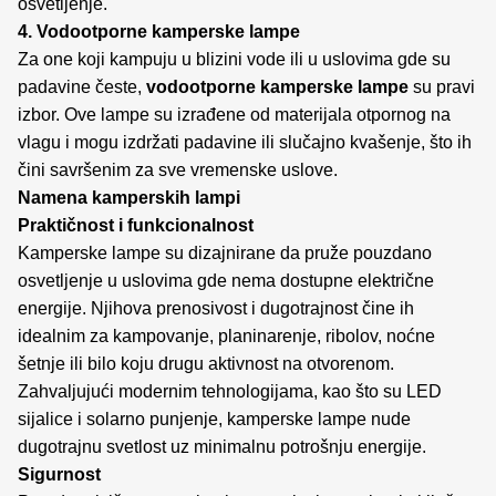
osvetljenje.
4. Vodootporne kamperske lampe
Za one koji kampuju u blizini vode ili u uslovima gde su
padavine česte,
vodootporne kamperske lampe
su pravi
izbor. Ove lampe su izrađene od materijala otpornog na
vlagu i mogu izdržati padavine ili slučajno kvašenje, što ih
čini savršenim za sve vremenske uslove.
Namena kamperskih lampi
Praktičnost i funkcionalnost
Kamperske lampe su dizajnirane da pruže pouzdano
osvetljenje u uslovima gde nema dostupne električne
energije. Njihova prenosivost i dugotrajnost čine ih
idealnim za kampovanje, planinarenje, ribolov, noćne
šetnje ili bilo koju drugu aktivnost na otvorenom.
Zahvaljujući modernim tehnologijama, kao što su LED
sijalice i solarno punjenje, kamperske lampe nude
dugotrajnu svetlost uz minimalnu potrošnju energije.
Sigurnost