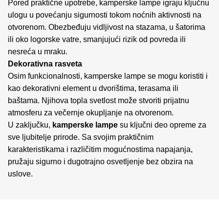
Pored praktične upotrebe, kamperske lampe igraju ključnu
ulogu u povećanju sigurnosti tokom noćnih aktivnosti na
otvorenom. Obezbeđuju vidljivost na stazama, u šatorima
ili oko logorske vatre, smanjujući rizik od povreda ili
nesreća u mraku.
Dekorativna rasveta
Osim funkcionalnosti, kamperske lampe se mogu koristiti i
kao dekorativni element u dvorištima, terasama ili
baštama. Njihova topla svetlost može stvoriti prijatnu
atmosferu za večernje okupljanje na otvorenom.
U zaključku,
kamperske lampe
su ključni deo opreme za
sve ljubitelje prirode. Sa svojim praktičnim
karakteristikama i različitim mogućnostima napajanja,
pružaju sigurno i dugotrajno osvetljenje bez obzira na
uslove.