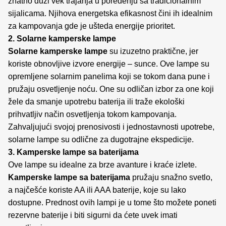
znatno duži vek trajanja u poređenju sa tradicionalnim
sijalicama. Njihova energetska efikasnost čini ih idealnim
za kampovanja gde je ušteda energije prioritet.
2. Solarne kamperske lampe
Solarne kamperske lampe
su izuzetno praktične, jer
koriste obnovljive izvore energije – sunce. Ove lampe su
opremljene solarnim panelima koji se tokom dana pune i
pružaju osvetljenje noću. One su odličan izbor za one koji
žele da smanje upotrebu baterija ili traže ekološki
prihvatljiv način osvetljenja tokom kampovanja.
Zahvaljujući svojoj prenosivosti i jednostavnosti upotrebe,
solarne lampe su odlične za dugotrajne ekspedicije.
3. Kamperske lampe sa baterijama
Ove lampe su idealne za brze avanture i kraće izlete.
Kamperske lampe sa baterijama
pružaju snažno svetlo,
a najčešće koriste AA ili AAA baterije, koje su lako
dostupne. Prednost ovih lampi je u tome što možete poneti
rezervne baterije i biti sigurni da ćete uvek imati