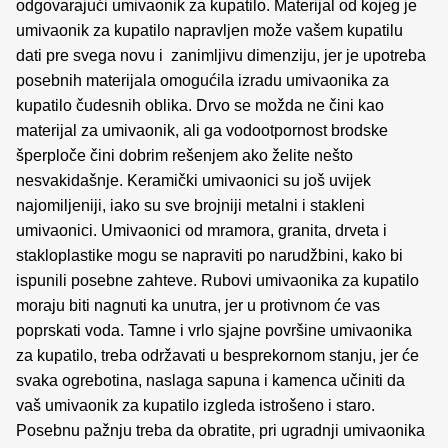
odgovarajući umivaonik za kupatilo. Materijal od kojeg je
umivaonik za kupatilo napravljen može vašem kupatilu
dati pre svega novu i zanimljivu dimenziju, jer je upotreba
posebnih materijala omogućila izradu umivaonika za
kupatilo čudesnih oblika. Drvo se možda ne čini kao
materijal za umivaonik, ali ga vodootpornost brodske
šperploče čini dobrim rešenjem ako želite nešto
nesvakidašnje. Keramički umivaonici su još uvijek
najomiljeniji, iako su sve brojniji metalni i stakleni
umivaonici. Umivaonici od mramora, granita, drveta i
stakloplastike mogu se napraviti po narudžbini, kako bi
ispunili posebne zahteve. Rubovi umivaonika za kupatilo
moraju biti nagnuti ka unutra, jer u protivnom će vas
poprskati voda. Tamne i vrlo sjajne površine umivaonika
za kupatilo, treba održavati u besprekornom stanju, jer će
svaka ogrebotina, naslaga sapuna i kamenca učiniti da
vaš umivaonik za kupatilo izgleda istrošeno i staro.
Posebnu pažnju treba da obratite, pri ugradnji umivaonika