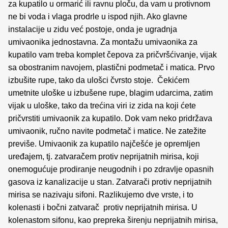
za kupatilo u ormarić ili ravnu ploču, da vam u protivnom
ne bi voda i vlaga prodrle u ispod njih. Ako glavne
instalacije u zidu već postoje, onda je ugradnja
umivaonika jednostavna. Za montažu umivaonika za
kupatilo vam treba komplet čepova za pričvršćivanje, vijak
sa obostranim navojem, plastični podmetač i matica. Prvo
izbušite rupe, tako da ulošci čvrsto stoje. Čekićem
umetnite uloške u izbušene rupe, blagim udarcima, zatim
vijak u uloške, tako da trećina viri iz zida na koji ćete
pričvrstiti umivaonik za kupatilo. Dok vam neko pridržava
umivaonik, ručno navite podmetač i matice. Ne zatežite
previše. Umivaonik za kupatilo najčešće je opremljen
uređajem, tj. zatvaračem protiv neprijatnih mirisa, koji
onemogućuje prodiranje neugodnih i po zdravlje opasnih
gasova iz kanalizacije u stan. Zatvarači protiv neprijatnih
mirisa se nazivaju sifoni. Razlikujemo dve vrste, i to
kolenasti i bočni zatvarač protiv neprijatnih mirisa. U
kolenastom sifonu, kao prepreka širenju neprijatnih mirisa,