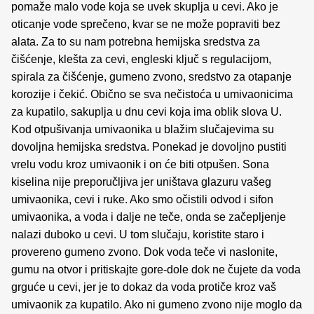
pomaže malo vode koja se uvek skuplja u cevi. Ako je
oticanje vode sprečeno, kvar se ne može popraviti bez
alata. Za to su nam potrebna hemijska sredstva za
čišćenje, klešta za cevi, engleski ključ s regulacijom,
spirala za čišćenje, gumeno zvono, sredstvo za otapanje
korozije i čekić. Obično se sva nečistoća u umivaonicima
za kupatilo, sakuplja u dnu cevi koja ima oblik slova U.
Kod otpušivanja umivaonika u blažim slučajevima su
dovoljna hemijska sredstva. Ponekad je dovoljno pustiti
vrelu vodu kroz umivaonik i on će biti otpušen. Sona
kiselina nije preporučljiva jer uništava glazuru vašeg
umivaonika, cevi i ruke. Ako smo očistili odvod i sifon
umivaonika, a voda i dalje ne teče, onda se začepljenje
nalazi duboko u cevi. U tom slučaju, koristite staro i
provereno gumeno zvono. Dok voda teče vi naslonite,
gumu na otvor i pritiskajte gore-dole dok ne čujete da voda
grguće u cevi, jer je to dokaz da voda protiče kroz vaš
umivaonik za kupatilo. Ako ni gumeno zvono nije moglo da