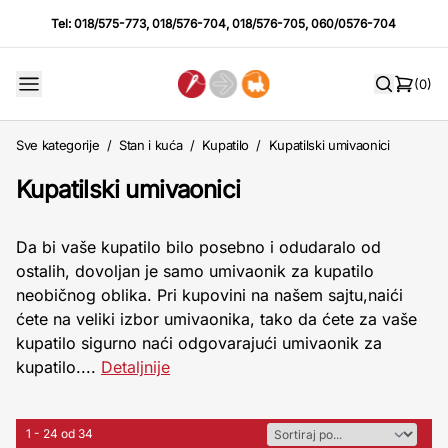
Tel:
018/575-773
,
018/576-704
,
018/576-705
,
060/0576-704
(0)
Sve kategorije
/
Stan i kuća
/
Kupatilo
/
Kupatilski umivaonici
Kupatilski umivaonici
Da bi vaše kupatilo bilo posebno i odudaralo od
ostalih, dovoljan je samo umivaonik za kupatilo
neobičnog oblika. Pri kupovini na našem sajtu,naići
ćete na veliki izbor umivaonika, tako da ćete za vaše
kupatilo sigurno naći odgovarajući umivaonik za
kupatilo....
Detaljnije
1 - 24 od 34