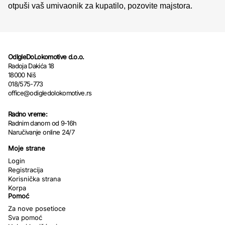
otpuši vaš umivaonik za kupatilo, pozovite majstora.
OdIgleDoLokomotive d.o.o.
Radoja Dakića 18
18000 Niš
018/575-773
office@odigledolokomotive.rs
Radno vreme:
Radnim danom od 9-16h
Naručivanje online 24/7
Moje strane
Login
Registracija
Korisnička strana
Korpa
Pomoć
Za nove posetioce
Sva pomoć