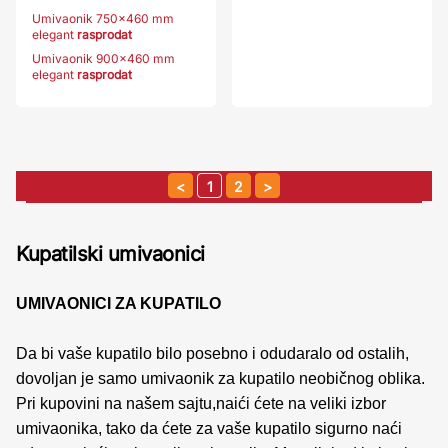
Umivaonik 750x460 mm
elegant
rasprodat
Umivaonik 900x460 mm
elegant
rasprodat
1
2
Kupatilski umivaonici
UMIVAONICI ZA KUPATILO
Da bi vaše kupatilo bilo posebno i odudaralo od ostalih,
dovoljan je samo umivaonik za kupatilo neobičnog oblika.
Pri kupovini na našem sajtu,naići ćete na veliki izbor
umivaonika, tako da ćete za vaše kupatilo sigurno naći