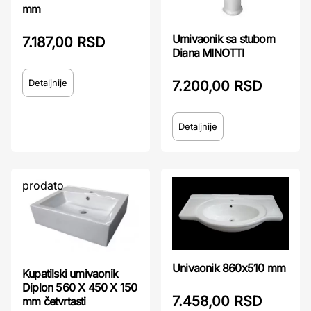
mm
Umivaonik sa stubom
7.187,00 RSD
Diana MINOTTI
Detaljnije
7.200,00 RSD
Detaljnije
prodato
prodato
Univaonik 860x510 mm
Kupatilski umivaonik
Diplon 560 X 450 X 150
7.458,00 RSD
mm četvrtasti