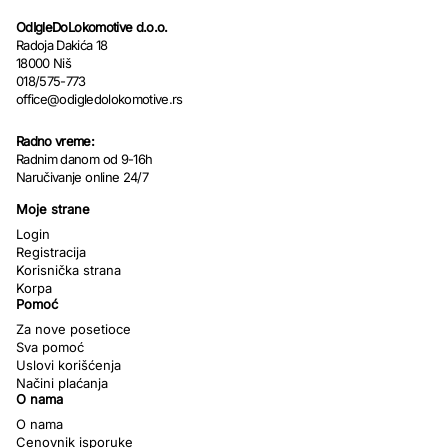
OdIgleDoLokomotive d.o.o.
Radoja Dakića 18
18000 Niš
018/575-773
office@odigledolokomotive.rs
Radno vreme:
Radnim danom od 9-16h
Naručivanje online 24/7
Moje strane
Login
Registracija
Korisnička strana
Korpa
Pomoć
Za nove posetioce
Sva pomoć
Uslovi korišćenja
Načini plaćanja
O nama
O nama
Cenovnik isporuke