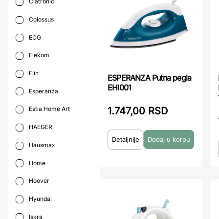
Clatronic
Colossus
ECG
Elekom
Elin
ESPERANZA Putna pegla
EHI001
Esperanza
1.747,00 RSD
Estia Home Art
HAEGER
Detaljnije
Hausmax
Home
Hoover
Hyundai
Iskra