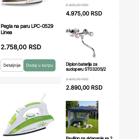
5.408,00 RSD
4.975,00 RSD
Pegla na paru LPC-0529
akcija
Linea
2.758,00 RSD
Diplon baterija za
Detaljnije
sudoperu ST03205/2
3.420,00 RSD
2.890,00 RSD
akcija
Paviljon na sklapanje sa 2