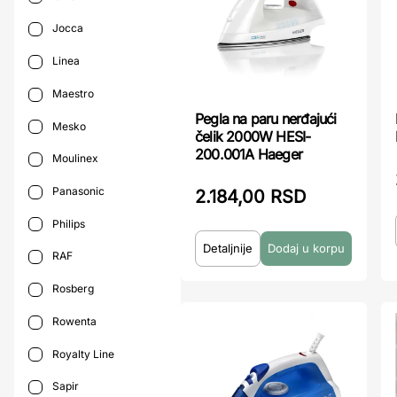
Jocca
Linea
Maestro
Pegla na paru nerđajući
Mesko
čelik 2000W HESI-
200.001A Haeger
Moulinex
Panasonic
2.184,00 RSD
Philips
Detaljnije
RAF
Rosberg
Rowenta
Royalty Line
Sapir