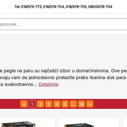
Tel:
018/575-773
,
018/576-704
,
018/576-705
,
060/0576-704
ne pegle na paru su najčešći izbor u domaćinstvima. Ove pe
ju vam da jednostavno prelazite preko tkanina dok para iz
 za svakodnevno...
Detaljnije
1
2
3
4
5
…
18