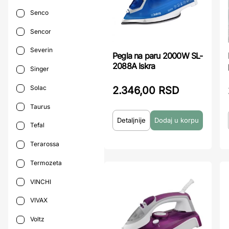
Senco
Sencor
Severin
Pegla na paru 2000W SL-
2088A Iskra
Singer
Solac
2.346,00 RSD
Taurus
Detaljnije
Tefal
Terarossa
Termozeta
VINCHI
VIVAX
Voltz