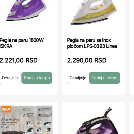
Pegla na paru 1800W
Pegla na paru sa inox
ISKRA
pločom LPS-0393 Linea
2.221,00 RSD
2.290,00 RSD
Detaljnije
Detaljnije