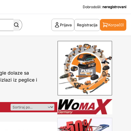
Dobrodošli:
neregistrovani
Prijava
Registracija
Korpa
(0)
gle dolaze sa
lazi iz peglice i