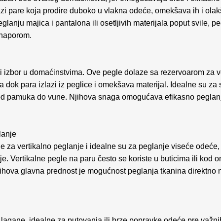
azi pare koja prodire duboko u vlakna odeće, omekšava ih i ola
anju majica i pantalona ili osetljivih materijala poput svile, p
 naporom.
ći izbor u domaćinstvima. Ove pegle dolaze sa rezervoarom za
a dok para izlazi iz peglice i omekšava materijal. Idealne su za
 od pamuka do vune. Njihova snaga omogućava efikasno peglan
lanje
e za vertikalno peglanje i idealne su za peglanje viseće odeće, 
e. Vertikalne pegle na paru često se koriste u buticima ili kod on
ihova glavna prednost je mogućnost peglanja tkanina direktno n
lagane, idealne za putovanja ili brze popravke odeće pre važni