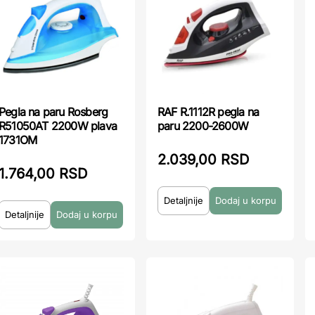
Pegla na paru Rosberg
RAF R.1112R pegla na
R51050AT 2200W plava
paru 2200-2600W
1731OM
2.039,00 RSD
1.764,00 RSD
Detaljnije
Detaljnije