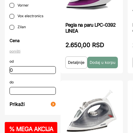
Vorner
Vox electronics
Pegla na paru LPC-0392
Zilan
LINEA
Cena
2.650,00 RSD
poništi
od
Detaljnije
do
Prikaži
%
MEGA AKCIJA