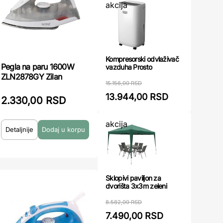
akcija
Kompresorski odvlaživač
Pegla na paru 1600W
vazduha Prosto
ZLN2878GY Zilan
15.156,00 RSD
13.944,00 RSD
2.330,00 RSD
akcija
Detaljnije
Sklopivi paviljon za
dvorišta 3x3m zeleni
8.582,00 RSD
7.490,00 RSD