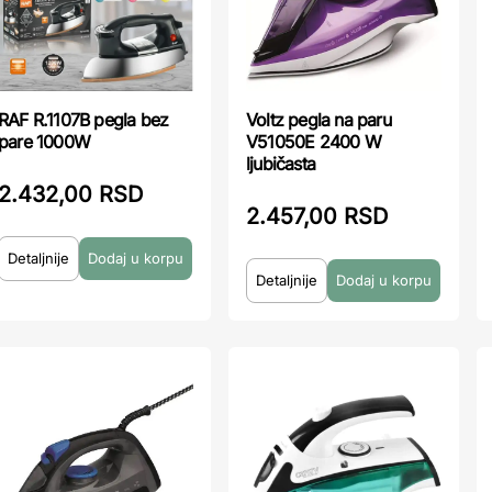
RAF R.1107B pegla bez
Voltz pegla na paru
pare 1000W
V51050E 2400 W
ljubičasta
2.432,00 RSD
2.457,00 RSD
Detaljnije
Detaljnije