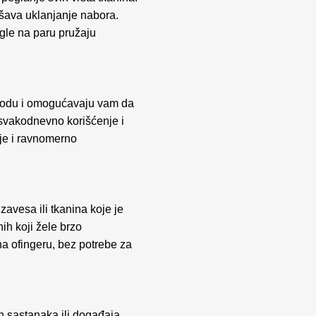
kšava uklanjanje nabora.
egle na paru pružaju
 vodu i omogućavaju vam da
 svakodnevno korišćenje i
je i ravnomerno
zavesa ili tkanina koje je
ih koji žele brzo
a ofingeru, bez potrebe za
h sastanaka ili događaja.