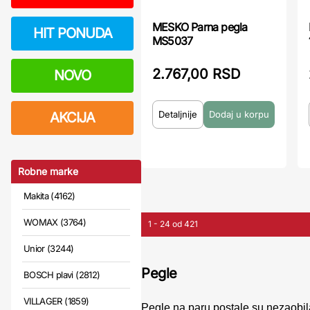
MESKO Parna pegla
HIT PONUDA
MS5037
2.767,00 RSD
NOVO
Detaljnije
AKCIJA
Robne marke
Makita (4162)
WOMAX (3764)
1 - 24 od 421
Unior (3244)
Pegle
BOSCH plavi (2812)
VILLAGER (1859)
Pegle na paru postale su nezaobil