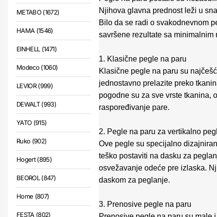
Njihova glavna prednost leži u sn
METABO (1672)
Bilo da se radi o svakodnevnom pegl
HAMA (1546)
savršene rezultate sa minimalnim
EINHELL (1471)
1. Klasične pegle na paru
Modeco (1060)
Klasične pegle na paru su najčeš
jednostavno prelazite preko tkanin
LEVIOR (999)
pogodne su za sve vrste tkanina,
DEWALT (993)
raspoređivanje pare.
YATO (915)
2. Pegle na paru za vertikalno peg
Ruko (902)
Ove pegle su specijalno dizajniran
teško postaviti na dasku za peglanj
Hogert (895)
osvežavanje odeće pre izlaska. Nj
BEOROL (847)
daskom za peglanje.
Home (807)
3. Prenosive pegle na paru
FESTA (802)
Prenosive pegle na paru su male i 