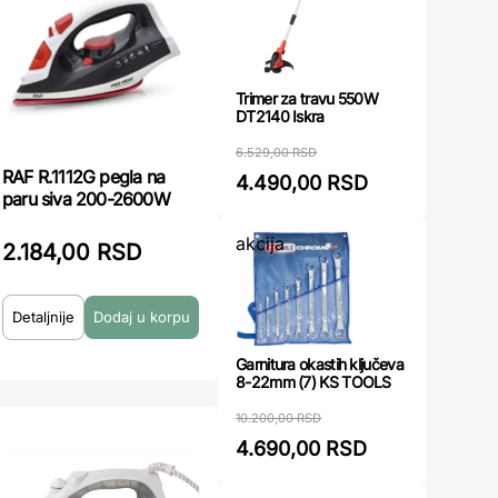
Trimer za travu 550W
DT2140 Iskra
6.529,00 RSD
RAF R.1112G pegla na
4.490,00 RSD
paru siva 200-2600W
akcija
2.184,00 RSD
Detaljnije
Garnitura okastih ključeva
8-22mm (7) KS TOOLS
10.200,00 RSD
4.690,00 RSD