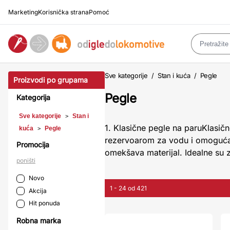
Marketing
Korisnička strana
Pomoć
Sve kategorije
/
Stan i kuća
/
Pegle
Proizvodi po grupama
Pegle
Kategorija
Sve kategorije
Stan i
>
1. Klasične pegle na paruKlasič
kuća
Pegle
>
rezervoarom za vodu i omogućava
Promocija
omekšava materijal. Idealne su
poništi
Novo
1 - 24 od 421
Akcija
Hit ponuda
Robna marka