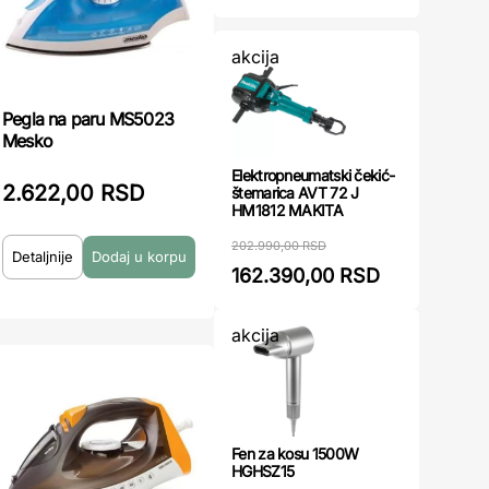
akcija
Pegla na paru MS5023
Mesko
Elektropneumatski čekić-
2.622,00 RSD
štemarica AVT 72 J
HM1812 MAKITA
202.990,00 RSD
Detaljnije
162.390,00 RSD
akcija
Fen za kosu 1500W
HGHSZ15