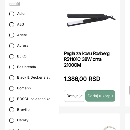
poništi
Adler
AEG
Ariete
Aurora
Pegla za kosu Rosberg
BEKO
R51101C 38W crna
2100OM
Bez brenda
Black & Decker alati
1.386,00 RSD
Bomann
Detaljnije
BOSCH bela tehnika
Breville
Camry