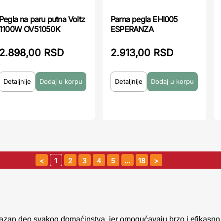
Pegla na paru putna Voltz
Parna pegla EHI005
1100W OV51050K
ESPERANZA
2.898,00 RSD
2.913,00 RSD
Detaljnije
Detaljnije
1
2
3
4
5
…
18
azan deo svakog domaćinstva, jer omogućavaju brzo i efikasno p