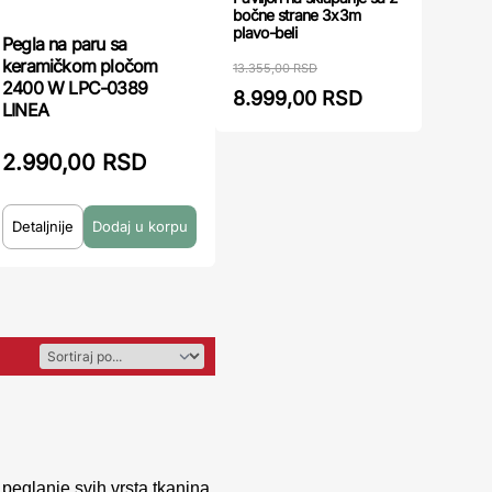
bočne strane 3x3m
plavo-beli
Pegla na paru sa
keramičkom pločom
13.355,00 RSD
2400 W LPC-0389
8.999,00 RSD
LINEA
2.990,00 RSD
Detaljnije
eglanje svih vrsta tkanina.