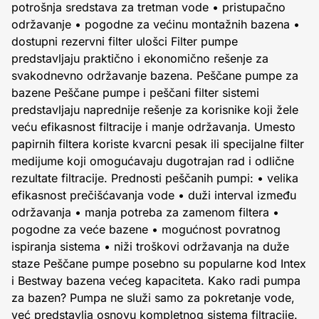
potrošnja sredstava za tretman vode • pristupačno
održavanje • pogodne za većinu montažnih bazena •
dostupni rezervni filter ulošci Filter pumpe
predstavljaju praktično i ekonomično rešenje za
svakodnevno održavanje bazena. Peščane pumpe za
bazene Peščane pumpe i peščani filter sistemi
predstavljaju naprednije rešenje za korisnike koji žele
veću efikasnost filtracije i manje održavanja. Umesto
papirnih filtera koriste kvarcni pesak ili specijalne filter
medijume koji omogućavaju dugotrajan rad i odlične
rezultate filtracije. Prednosti peščanih pumpi: • velika
efikasnost prečišćavanja vode • duži interval između
održavanja • manja potreba za zamenom filtera •
pogodne za veće bazene • mogućnost povratnog
ispiranja sistema • niži troškovi održavanja na duže
staze Peščane pumpe posebno su popularne kod Intex
i Bestway bazena većeg kapaciteta. Kako radi pumpa
za bazen? Pumpa ne služi samo za pokretanje vode,
već predstavlja osnovu kompletnog sistema filtracije.