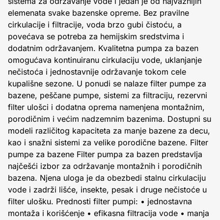
sistema za održavanje vode i jedan je od najvažnijih
elemenata svake bazenske opreme. Bez pravilne
cirkulacije i filtracije, voda brzo gubi čistoću, a
povećava se potreba za hemijskim sredstvima i
dodatnim održavanjem. Kvalitetna pumpa za bazen
omogućava kontinuiranu cirkulaciju vode, uklanjanje
nečistoća i jednostavnije održavanje tokom cele
kupališne sezone. U ponudi se nalaze filter pumpe za
bazene, peščane pumpe, sistemi za filtraciju, rezervni
filter ulošci i dodatna oprema namenjena montažnim,
porodičnim i većim nadzemnim bazenima. Dostupni su
modeli različitog kapaciteta za manje bazene za decu,
kao i snažni sistemi za velike porodične bazene. Filter
pumpe za bazene Filter pumpa za bazen predstavlja
najčešći izbor za održavanje montažnih i porodičnih
bazena. Njena uloga je da obezbedi stalnu cirkulaciju
vode i zadrži lišće, insekte, pesak i druge nečistoće u
filter ulošku. Prednosti filter pumpi: • jednostavna
montaža i korišćenje • efikasna filtracija vode • manja