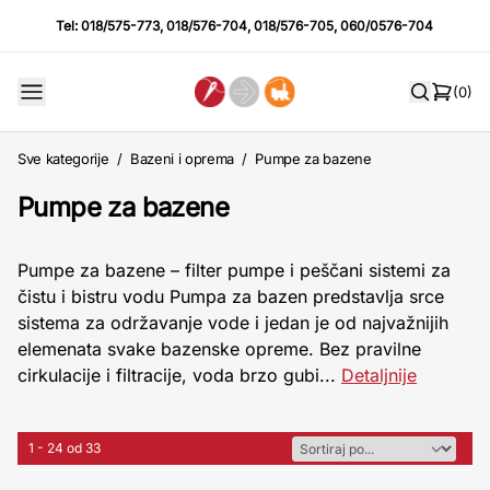
Tel:
018/575-773
,
018/576-704
,
018/576-705
,
060/0576-704
(0)
Sve kategorije
/
Bazeni i oprema
/
Pumpe za bazene
Pumpe za bazene
Pumpe za bazene – filter pumpe i peščani sistemi za
čistu i bistru vodu Pumpa za bazen predstavlja srce
sistema za održavanje vode i jedan je od najvažnijih
elemenata svake bazenske opreme. Bez pravilne
cirkulacije i filtracije, voda brzo gubi...
Detaljnije
1 - 24 od 33