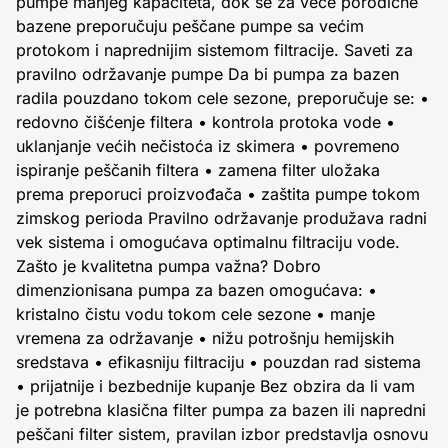
pumpe manjeg kapaciteta, dok se za veće porodične
bazene preporučuju peščane pumpe sa većim
protokom i naprednijim sistemom filtracije. Saveti za
pravilno održavanje pumpe Da bi pumpa za bazen
radila pouzdano tokom cele sezone, preporučuje se: •
redovno čišćenje filtera • kontrola protoka vode •
uklanjanje većih nečistoća iz skimera • povremeno
ispiranje peščanih filtera • zamena filter uložaka
prema preporuci proizvođača • zaštita pumpe tokom
zimskog perioda Pravilno održavanje produžava radni
vek sistema i omogućava optimalnu filtraciju vode.
Zašto je kvalitetna pumpa važna? Dobro
dimenzionisana pumpa za bazen omogućava: •
kristalno čistu vodu tokom cele sezone • manje
vremena za održavanje • nižu potrošnju hemijskih
sredstava • efikasniju filtraciju • pouzdan rad sistema
• prijatnije i bezbednije kupanje Bez obzira da li vam
je potrebna klasična filter pumpa za bazen ili napredni
peščani filter sistem, pravilan izbor predstavlja osnovu