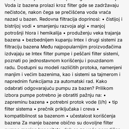
Voda iz bazena prolazi kroz filter gde se zadržavaju
nečistoće, nakon čega se prečišćena voda vraća
nazad u bazen. Redovna filtracija doprinosi: • čistijoj i
bistrijoj vodi • smanjenju razvoja algi • manjoj
potrošnji hlora i hemikalija • produženju veka trajanja
bazena • bezbednijem kupanju Intex i drugi sistemi za
filtraciju bazena Među najpopularnijim proizvođačima
izdvajaju se Intex filter pumpe i peščani filter sistemi,
poznati po jednostavnom korišćenju i pouzdanom
radu. Dostupni su modeli različitih protoka, namenjeni
manjim i većim bazenima, kao i sistemi sa tajmerom i
naprednim funkcijama za automatski rad. Kako
odabrati odgovarajuću pumpu za bazen? Prilikom
izbora pumpe potrebno je obratiti pažnju na: •
zapreminu bazena • potrebni protok vode (l/h) • tip
filter sistema • prečnik priključaka i creva •
kompatibilnost sa bazenom • učestalost korišćenja
bazena Za manje bazene obično su dovoljne filter