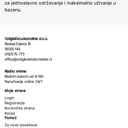
za jednostavno održavanje i maksimalno uživanje u
bazenu.
OdIgleDoLokomotive d.o.o.
Radoja Dakića 18
18000 Niš
018/575-773
office@odigledolokomotive.rs
Radno vreme:
Radnim danom od 9-16h
Naručivanje online 24/7
Moje strane
Login
Registracija
Korisnička strana
Korpa
Pomoć
Za nove posetioce