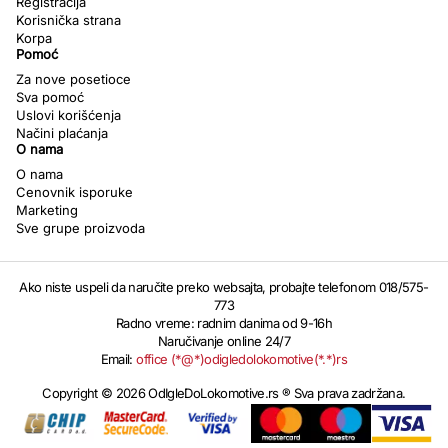
Registracija
Korisnička strana
Korpa
Pomoć
Za nove posetioce
Sva pomoć
Uslovi korišćenja
Načini plaćanja
O nama
O nama
Cenovnik isporuke
Marketing
Sve grupe proizvoda
Ako niste uspeli da naručite preko websajta, probajte telefonom 018/575-
773
Radno vreme: radnim danima od 9-16h
Naručivanje online 24/7
Email:
office (*@*)odigledolokomotive(*.*)rs
Copyright © 2026 OdIgleDoLokomotive.rs ® Sva prava zadržana.