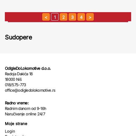
1
2
3
4
Sudopere
OdIgleDoLokomotive d.o.o.
Radoja Dakića 18
18000 Niš
018/575-773
office@odigledolokomotive.rs
Radno vreme:
Radnim danom od 9-16h
Naručivanje online 24/7
Moje strane
Login