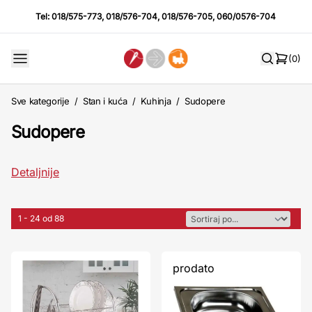
Tel:
018/575-773
,
018/576-704
,
018/576-705
,
060/0576-704
(0)
Sve kategorije
/
Stan i kuća
/
Kuhinja
/
Sudopere
Sudopere
Detaljnije
1 - 24 od 88
prodato