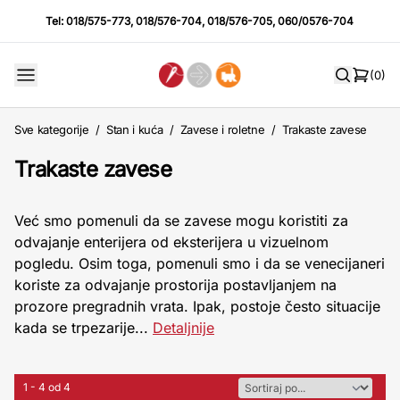
Tel:
018/575-773
,
018/576-704
,
018/576-705
,
060/0576-704
(0)
Sve kategorije
/
Stan i kuća
/
Zavese i roletne
/
Trakaste zavese
Trakaste zavese
Već smo pomenuli da se zavese mogu koristiti za
odvajanje enterijera od eksterijera u vizuelnom
pogledu. Osim toga, pomenuli smo i da se venecijaneri
koriste za odvajanje prostorija postavljanjem na
prozore pregradnih vrata. Ipak, postoje često situacije
kada se trpezarije...
Detaljnije
1 - 4 od 4