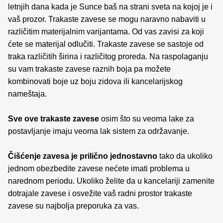
letnjih dana kada je Sunce baš na strani sveta na kojoj je i
vaš prozor. Trakaste zavese se mogu naravno nabaviti u
različitim materijalnim varijantama. Od vas zavisi za koji
ćete se materijal odlučiti. Trakaste zavese se sastoje od
traka različitih širina i različitog proreda. Na raspolaganju
su vam trakaste zavese raznih boja pa možete
kombinovati boje uz boju zidova ili kancelarijskog
nameštaja.
Sve ove trakaste zavese
osim što su veoma lake za
postavljanje imaju veoma lak sistem za održavanje.
Čišćenje zavesa je prilično jednostavno
tako da ukoliko
jednom obezbedite zavese nećete imati problema u
narednom periodu. Ukoliko želite da u kancelariji zamenite
dotrajale zavese i osvežite vaš radni prostor trakaste
zavese su najbolja preporuka za vas.