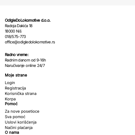
OdIgleDoLokomotive d.o.o.
Radoja Dakića 18
18000 Niš
018/575-773
office@odigledolokomotive.rs
Radno vreme:
Radnim danom od 9-16h
Naručivanje online 24/7
Moje strane
Login
Registracija
Korisnička strana
Korpa
Pomoć
Za nove posetioce
Sva pomoć
Uslovi korišćenja
Načini plaćanja
O nama