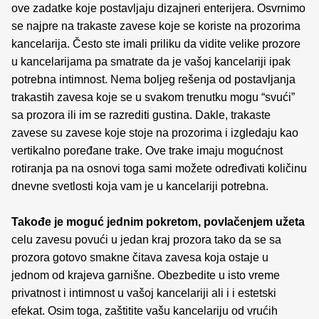
ove zadatke koje postavljaju dizajneri enterijera. Osvrnimo
se najpre na trakaste zavese koje se koriste na prozorima
kancelarija. Često ste imali priliku da vidite velike prozore
u kancelarijama pa smatrate da je vašoj kancelariji ipak
potrebna intimnost. Nema boljeg rešenja od postavljanja
trakastih zavesa koje se u svakom trenutku mogu “svući”
sa prozora ili im se razrediti gustina. Dakle, trakaste
zavese su zavese koje stoje na prozorima i izgledaju kao
vertikalno poređane trake. Ove trake imaju mogućnost
rotiranja pa na osnovi toga sami možete određivati količinu
dnevne svetlosti koja vam je u kancelariji potrebna.
Takođe je moguć jednim pokretom, povlačenjem užeta
celu zavesu povući u jedan kraj prozora tako da se sa
prozora gotovo smakne čitava zavesa koja ostaje u
jednom od krajeva garnišne. Obezbedite u isto vreme
privatnost i intimnost u vašoj kancelariji ali i i estetski
efekat. Osim toga, zaštitite vašu kancelariju od vrućih