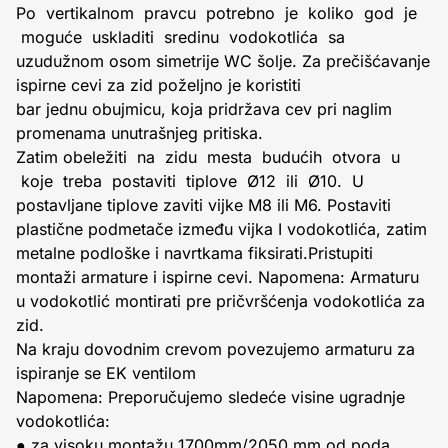
Po vertikalnom pravcu potrebno je koliko god je
moguće uskladiti sredinu vodokotlića sa
uzudužnom osom simetrije WC šolje. Za prečišćavanje
ispirne cevi za zid poželjno je koristiti
bar jednu obujmicu, koja pridržava cev pri naglim
promenama unutrašnjeg pritiska.
Zatim obeležiti na zidu mesta budućih otvora u
koje treba postaviti tiplove Ø12 ili Ø10. U
postavljane tiplove zaviti vijke M8 ili M6. Postaviti
plastične podmetače između vijka I vodokotlića, zatim
metalne podloške i navrtkama fiksirati.Pristupiti
montaži armature i ispirne cevi. Napomena: Armaturu
u vodokotlić montirati pre pričvršćenja vodokotlića za
zid.
Na kraju dovodnim crevom povezujemo armaturu za
ispiranje se EK ventilom
Napomena: Preporučujemo sledeće visine ugradnje
vodokotlića:
● za visoku montažu 1700mm/2050 mm od poda