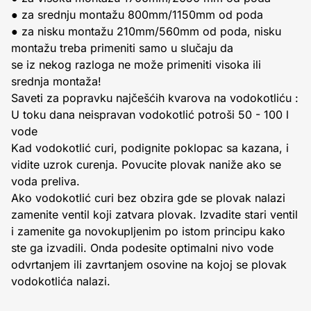
● za srednju montažu 800mm/1150mm od poda
● za nisku montažu 210mm/560mm od poda, nisku
montažu treba primeniti samo u slučaju da
se iz nekog razloga ne može primeniti visoka ili
srednja montaža!
Saveti za popravku najčešćih kvarova na vodokotliću :
U toku dana neispravan vodokotlić potroši 50 - 100 l
vode
Kad vodokotlić curi, podignite poklopac sa kazana, i
vidite uzrok curenja. Povucite plovak naniže ako se
voda preliva.
Ako vodokotlić curi bez obzira gde se plovak nalazi
zamenite ventil koji zatvara plovak. Izvadite stari ventil
i zamenite ga novokupljenim po istom principu kako
ste ga izvadili. Onda podesite optimalni nivo vode
odvrtanjem ili zavrtanjem osovine na kojoj se plovak
vodokotlića nalazi.