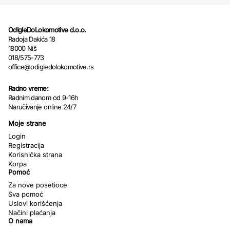
OdIgleDoLokomotive d.o.o.
Radoja Dakića 18
18000 Niš
018/575-773
office@odigledolokomotive.rs
Radno vreme:
Radnim danom od 9-16h
Naručivanje online 24/7
Moje strane
Login
Registracija
Korisnička strana
Korpa
Pomoć
Za nove posetioce
Sva pomoć
Uslovi korišćenja
Načini plaćanja
O nama