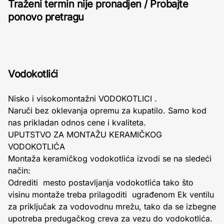
Traženi termin nije pronadjen / Probajte
ponovo pretragu
Vodokotlići
Nisko i visokomontažni VODOKOTLICI .
Naruči bez oklevanja opremu za kupatilo. Samo kod
nas prikladan odnos cene i kvaliteta.
UPUTSTVO ZA MONTAŽU KERAMIČKOG
VODOKOTLIĆA
Montaža keramičkog vodokotlića izvodi se na sledeći
način:
Odrediti mesto postavljanja vodokotlića tako što
visinu montaže treba prilagoditi ugrađenom Ek ventilu
za priključak za vodovodnu mrežu, tako da se izbegne
upotreba predugačkog creva za vezu do vodokotlića.