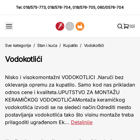
Tel:
018/575-773
,
018/576-704
,
018/576-705
,
060/0576-704
(0)
Sve kategorije
/
Stan i kuća
/
Kupatilo
/
Vodokotlići
Vodokotlići
Nisko i visokomontažni VODOKOTLICI .Naruči bez
oklevanja opremu za kupatilo. Samo kod nas prikladan
odnos cene i kvaliteta.UPUTSTVO ZA MONTAŽU
KERAMIČKOG VODOKOTLIĆAMontaža keramičkog
vodokotlića izvodi se na sledeći način:Odrediti mesto
postavljanja vodokotlića tako što visinu montaže treba
prilagoditi ugrađenom Ek...
Detaljnije