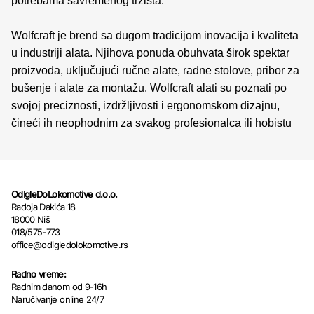
potrebama savremenog tržišta.
Wolfcraft je brend sa dugom tradicijom inovacija i kvaliteta
u industriji alata. Njihova ponuda obuhvata širok spektar
proizvoda, uključujući ručne alate, radne stolove, pribor za
bušenje i alate za montažu. Wolfcraft alati su poznati po
svojoj preciznosti, izdržljivosti i ergonomskom dizajnu,
čineći ih neophodnim za svakog profesionalca ili hobistu
OdIgleDoLokomotive d.o.o.
Radoja Dakića 18
18000 Niš
018/575-773
office@odigledolokomotive.rs
Radno vreme:
Radnim danom od 9-16h
Naručivanje online 24/7