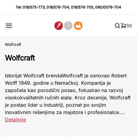
Tel:
018/575-773
,
018/576-704
,
018/576-705
,
060/0576-704
(0)
Wolfcraft
Wolfcraft
Istorijat Wolfcraft brendaWolfcraft je osnovao Robert
Wolff 1949. godine u Nemačkoj. Kompanija je
započela kao porodični posao, fokusiran na razvoj
visokokvalitetnih ručnih alata. Kroz decenije, Wolfcraft
je postao lider u industriji, poznat po svojim
inovativnim rešenjima za majstore i profesionalce....
Detaljnije