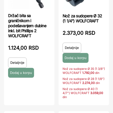
Držač bita sa
Nož za sudopere Ø 32
graničnikom i
(1 1/4") WOLFCRAFT
podešavanjem dubine
inkl. bit Phillips 2
2.373,00 RSD
WOLFCRAFT
1.124,00 RSD
Detaljnije
Detaljnije
Nož za sudopere Ø 35 (1 3/8")
WOLFCRAFT
1.792,00
din
Nož za sudopere Ø 28 (1 1/8")
WOLFCRAFT
2.274,00
din
Nož za sudopere Ø 40 (1
4/7") WOLFCRAFT
3.059,00
din