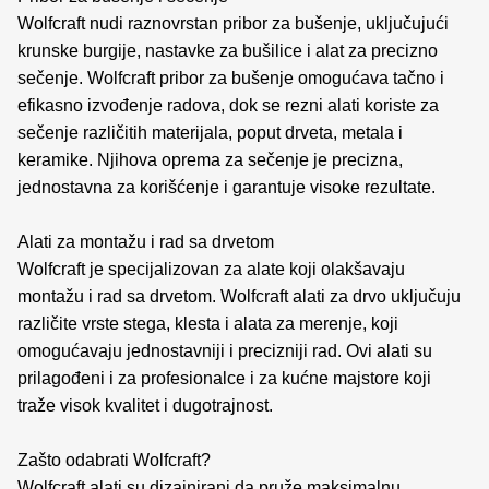
Wolfcraft nudi raznovrstan pribor za bušenje, uključujući
krunske burgije, nastavke za bušilice i alat za precizno
sečenje. Wolfcraft pribor za bušenje omogućava tačno i
efikasno izvođenje radova, dok se rezni alati koriste za
sečenje različitih materijala, poput drveta, metala i
keramike. Njihova oprema za sečenje je precizna,
jednostavna za korišćenje i garantuje visoke rezultate.
Alati za montažu i rad sa drvetom
Wolfcraft je specijalizovan za alate koji olakšavaju
montažu i rad sa drvetom. Wolfcraft alati za drvo uključuju
različite vrste stega, klesta i alata za merenje, koji
omogućavaju jednostavniji i precizniji rad. Ovi alati su
prilagođeni i za profesionalce i za kućne majstore koji
traže visok kvalitet i dugotrajnost.
Zašto odabrati Wolfcraft?
Wolfcraft alati su dizajnirani da pruže maksimalnu