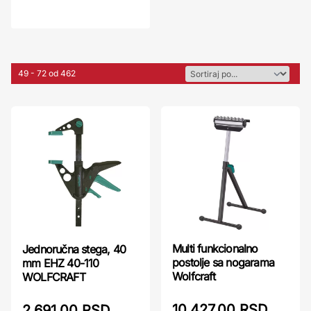
49 - 72 od 462
Multi funkcionalno
Jednoručna stega, 40
postolje sa nogarama
mm EHZ 40-110
Wolfcraft
WOLFCRAFT
10.427,00 RSD
2.691,00 RSD