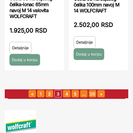
čelika-lonac 65mm
čelika 100mm navoj M
navoj M 14 valovita
14 WOLFCRAFT
WOLFCRAFT
2.502,00 RSD
1.925,00 RSD
Detaljnije
Detaljnije
1
2
3
4
5
…
20