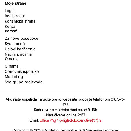
Moje strane
Login
Registracija
Korisnička strana
Korpa
Pomoć
Za nove posetioce
Sva pomoć
Uslovi korišćenja
Načini plaćanja
O nama
O nama
Cenovnik isporuke
Marketing
Sve grupe proizvoda
Ako niste uspeli da naručite preko websajta, probajte telefonom 018/575-
773
Radno vreme: radnim danima od 9-16h
Naručivanje online 24/7
Email:
office (*@*)odigledolokomotive(*.*)rs
Copyright © 2026 OdIgleDoLokomotive.rs ® Sva prava zadržana.