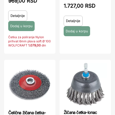
969,00 RSD
1.727,00 RSD
Detaljnije
Detaljnije
Četka za poliranje Nylon
prihvat 6mm plava soft Ø 100
WOLFCRAFT
1.079,00
din
Žičana četka-lonac
Čelična žičana četka-