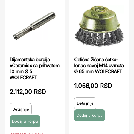
Dijamantska burgija
Čelična žičana četka-
»Ceramic« sa prihvatom
lonac navoj M14 uvrnuta
10 mm Ø 5
Ø 65 mm WOLFCRAFT
WOLFCRAFT
1.056,00 RSD
2.112,00 RSD
Detaljnije
Detaljnije