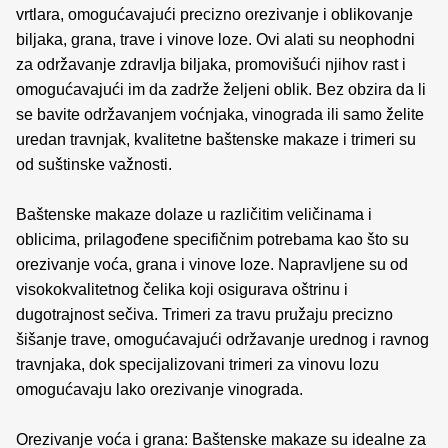
vrtlara, omogućavajući precizno orezivanje i oblikovanje
biljaka, grana, trave i vinove loze. Ovi alati su neophodni
za održavanje zdravlja biljaka, promovišući njihov rast i
omogućavajući im da zadrže željeni oblik. Bez obzira da li
se bavite održavanjem voćnjaka, vinograda ili samo želite
uredan travnjak, kvalitetne baštenske makaze i trimeri su
od suštinske važnosti.
Baštenske makaze dolaze u različitim veličinama i
oblicima, prilagođene specifičnim potrebama kao što su
orezivanje voća, grana i vinove loze. Napravljene su od
visokokvalitetnog čelika koji osigurava oštrinu i
dugotrajnost sečiva. Trimeri za travu pružaju precizno
šišanje trave, omogućavajući održavanje urednog i ravnog
travnjaka, dok specijalizovani trimeri za vinovu lozu
omogućavaju lako orezivanje vinograda.
Orezivanje voća i grana: Baštenske makaze su idealne za