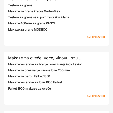
Testera za grane
Makaze za grane kratke GartenMax
Testera za grane sa rupom za dršku Pilana
Makaze 460mm za grane PANYI
Makaze za grane MODECO
Svi proizvodi
Makaze za cveće, voće, vinovu lozu ...
Makaze voćarske za branje i orezivanje inox Levior
Makaze za orezivanje vinove loze 200 mm
Makaze za berbu Falket 1850
Makaze voćarske za lozu 1650 Falket
Falket 1900 makaze za cveće
Svi proizvodi