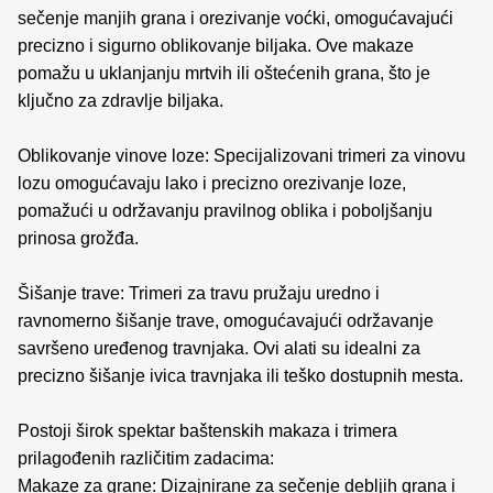
sečenje manjih grana i orezivanje voćki, omogućavajući
precizno i sigurno oblikovanje biljaka. Ove makaze
pomažu u uklanjanju mrtvih ili oštećenih grana, što je
ključno za zdravlje biljaka.
Oblikovanje vinove loze: Specijalizovani trimeri za vinovu
lozu omogućavaju lako i precizno orezivanje loze,
pomažući u održavanju pravilnog oblika i poboljšanju
prinosa grožđa.
Šišanje trave: Trimeri za travu pružaju uredno i
ravnomerno šišanje trave, omogućavajući održavanje
savršeno uređenog travnjaka. Ovi alati su idealni za
precizno šišanje ivica travnjaka ili teško dostupnih mesta.
Postoji širok spektar baštenskih makaza i trimera
prilagođenih različitim zadacima:
Makaze za grane: Dizajnirane za sečenje debljih grana i