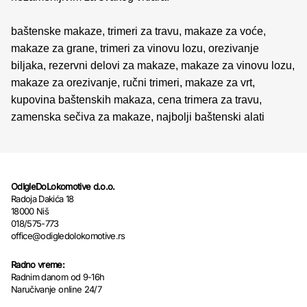
baštenske makaze, trimeri za travu, makaze za voće,
makaze za grane, trimeri za vinovu lozu, orezivanje
biljaka, rezervni delovi za makaze, makaze za vinovu lozu,
makaze za orezivanje, ručni trimeri, makaze za vrt,
kupovina baštenskih makaza, cena trimera za travu,
zamenska sečiva za makaze, najbolji baštenski alati
OdIgleDoLokomotive d.o.o.
Radoja Dakića 18
18000 Niš
018/575-773
office@odigledolokomotive.rs
Radno vreme:
Radnim danom od 9-16h
Naručivanje online 24/7