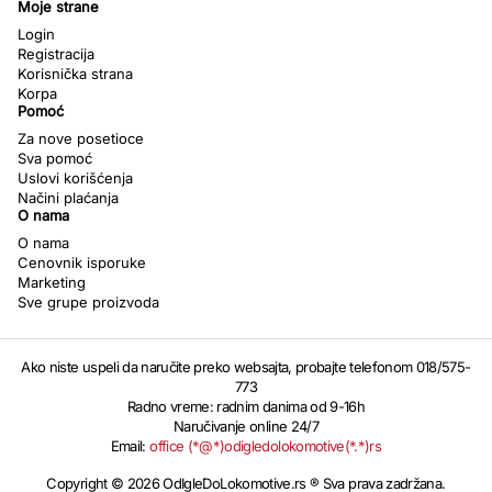
Moje strane
Login
Registracija
Korisnička strana
Korpa
Pomoć
Za nove posetioce
Sva pomoć
Uslovi korišćenja
Načini plaćanja
O nama
O nama
Cenovnik isporuke
Marketing
Sve grupe proizvoda
Ako niste uspeli da naručite preko websajta, probajte telefonom 018/575-
773
Radno vreme: radnim danima od 9-16h
Naručivanje online 24/7
Email:
office (*@*)odigledolokomotive(*.*)rs
Copyright © 2026 OdIgleDoLokomotive.rs ® Sva prava zadržana.