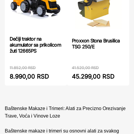
Dečiji traktor na
Proxxon Stona Brusilica
akumulator sa prikolicom
TSG 250/E
žuti 12665PS
11.852,00 RSD
41.520,00 RSD
8.990,00 RSD
45.299,00 RSD
Baštenske Makaze i Trimeri: Alati za Precizno Orezivanje
Trave, Voća i Vinove Loze
Baštenske makaze i trimeri su osnovni alati za svakog