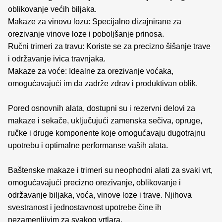
oblikovanje većih biljaka.
Makaze za vinovu lozu: Specijalno dizajnirane za
orezivanje vinove loze i poboljšanje prinosa.
Ručni trimeri za travu: Koriste se za precizno šišanje trave
i održavanje ivica travnjaka.
Makaze za voće: Idealne za orezivanje voćaka,
omogućavajući im da zadrže zdrav i produktivan oblik.
Pored osnovnih alata, dostupni su i rezervni delovi za
makaze i sekače, uključujući zamenska sečiva, opruge,
ručke i druge komponente koje omogućavaju dugotrajnu
upotrebu i optimalne performanse vaših alata.
Baštenske makaze i trimeri su neophodni alati za svaki vrt,
omogućavajući precizno orezivanje, oblikovanje i
održavanje biljaka, voća, vinove loze i trave. Njihova
svestranost i jednostavnost upotrebe čine ih
nezamenljivim za svakog vrtlara.