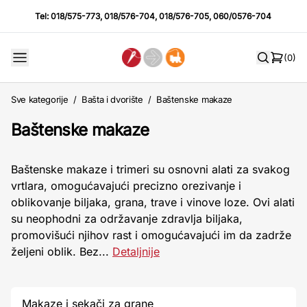
Tel:
018/575-773
,
018/576-704
,
018/576-705
,
060/0576-704
(0)
Sve kategorije
/
Bašta i dvorište
/
Baštenske makaze
Baštenske makaze
Baštenske makaze i trimeri su osnovni alati za svakog
vrtlara, omogućavajući precizno orezivanje i
oblikovanje biljaka, grana, trave i vinove loze. Ovi alati
su neophodni za održavanje zdravlja biljaka,
promovišući njihov rast i omogućavajući im da zadrže
željeni oblik. Bez...
Detaljnije
Makaze i sekači za grane