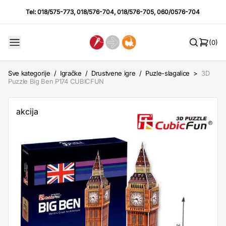
Tel:
018/575-773
,
018/576-704
,
018/576-705
,
060/0576-704
(0)
Sve kategorije
/
Igračke
/
Drustvene igre
/
Puzle-slagalice
>
3D
Puzzle Big Ben P174 CUBICFUN
akcija