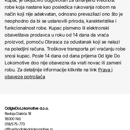
Kupac je isključivo odgovoran za umanjenu vrednost
robe koja nastane kao posledica rukovanja robom na
način koji nije adekvatan, odnosno prevazilazi ono što je
neophodno da bi se ustanovili priroda, karakteristike i
funkcionalnost robe. Kupac pismeno ili elektronski
obaveštava prodavca u roku od 14 dana da vraća
proizvod, pomoću Obrasca za odustanak koji se nalazi
na poledjini računa. Troškove transporta pri vraćanju robe
snosi kupac. Posle 14 dana od dana prijema Od Igle Do
Lokomotive doo nije obavezna da vrati novac ili zameni
robu. Za detaljnije informacije kliknite na link
Prava i
obaveze potrošača
OdIgleDoLokomotive d.o.o.
Radoja Dakića 18
18000 Niš
018/575-773
office@odigledolokomotive.rs