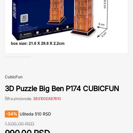
CubicFun
3D Puzzle Big Ben P174 CUBICFUN
Šifra proizvoda:
3831000387610
-
34%
Ušteda
510
RSD
1.500,00 RSD