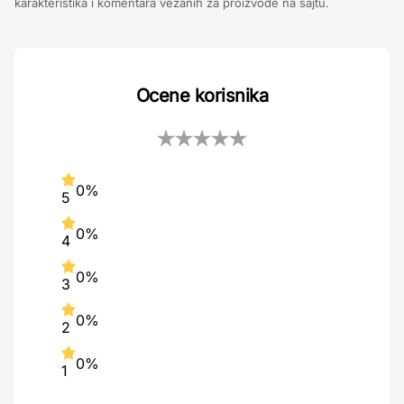
karakteristika i komentara vezanih za proizvode na sajtu.
Ocene korisnika
0%
5
0%
4
0%
3
0%
2
0%
1