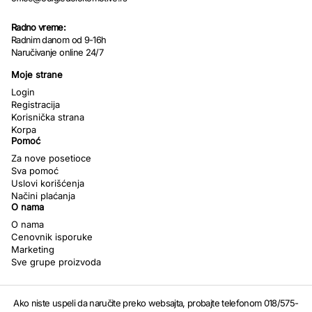
Radno vreme:
Radnim danom od 9-16h
Naručivanje online 24/7
Moje strane
Login
Registracija
Korisnička strana
Korpa
Pomoć
Za nove posetioce
Sva pomoć
Uslovi korišćenja
Načini plaćanja
O nama
O nama
Cenovnik isporuke
Marketing
Sve grupe proizvoda
Ako niste uspeli da naručite preko websajta, probajte telefonom 018/575-