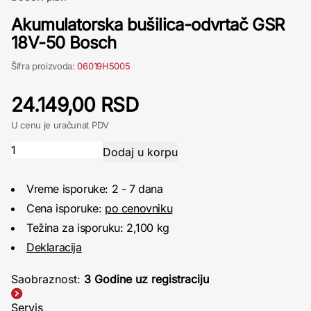
Akumulatorska bušilica-odvrtač GSR
18V-50 Bosch
Šifra proizvoda:
06019H5005
24.149,00 RSD
U cenu je uračunat PDV
Vreme isporuke: 2 - 7 dana
Cena isporuke:
po cenovniku
Težina za isporuku: 2,100 kg
Deklaracija
Saobraznost:
3 Godine uz registraciju
Servis