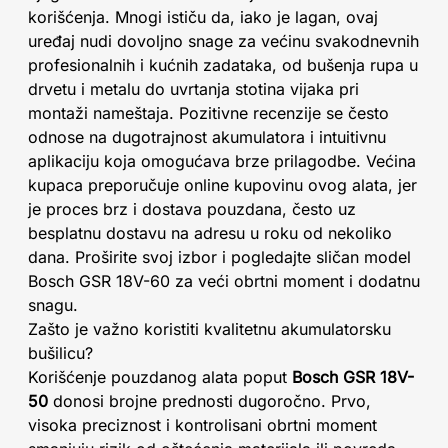
korišćenja. Mnogi ističu da, iako je lagan, ovaj
uređaj nudi dovoljno snage za većinu svakodnevnih
profesionalnih i kućnih zadataka, od bušenja rupa u
drvetu i metalu do uvrtanja stotina vijaka pri
montaži nameštaja. Pozitivne recenzije se često
odnose na dugotrajnost akumulatora i intuitivnu
aplikaciju koja omogućava brze prilagodbe. Većina
kupaca preporučuje online kupovinu ovog alata, jer
je proces brz i dostava pouzdana, često uz
besplatnu dostavu na adresu u roku od nekoliko
dana. Proširite svoj izbor i pogledajte sličan model
Bosch GSR 18V-60 za veći obrtni moment i dodatnu
snagu.
Zašto je važno koristiti kvalitetnu akumulatorsku
bušilicu?
Korišćenje pouzdanog alata poput
Bosch GSR 18V-
50
donosi brojne prednosti dugoročno. Prvo,
visoka preciznost i kontrolisani obrtni moment