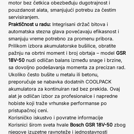
motor bez četkica obezbeđuju dugotrajnost i
pouzdanost alata, smanjujući potrebu za čestim
servisiranjem.
Praktičnost u radu:
Integrisani držač bitova i
automatska stezna glava povećavaju efikasnost i
smanjuju vreme potrebno za promenu pribora.
Prilikom izbora akumulatorske bušilice, obratite
pažnju na obrtni moment i broj obrtaja – model
GSR
18V-50
nudi odličan balans između snage i brzine,
sa dovoljno podešavanja momenta za precizan rad.
Ukoliko često bušite u metalu ili betonu,
preporučuje se nabavka dodatnih COOLPACK
akumulatora za kontinuiran rad bez prekida. Ovaj
alat je odličan izbor za profesionalce i napredne
hobiste koji traže vrhunske performanse po
pristupačnoj ceni.
Korisničko iskustvo i povratne informacije
Korisnici širom sveta hvale
Bosch GSR 18V-50
zbog
njegove izuzetne ravnoteže i jednostavnosti