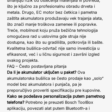
smanjuju rizik od oštećenja materijala ili povreda,
što je ključno za profesionalnu obradu drveta i
metala. Drugo, EC motor bez četkica i pametna
zaštita akumulatora produžavaju vek trajanja alata,
što znači manje troškova zamenee ili popravke.
Treće, mobilnost koju pruža bežična tehnologija
omogućava rad u uslovima gde struja nije
dostupna, kao što su gradilišta, potkrovlja ili bašte.
Kvalitetna bušilica-odvrtač nije samo investicija u
efikasnost, već i u ličnu sigurnost i završni izgled
svakog projekta.
FAQ – Često postavljana pitanja
Da li je akumulator uključen u paket?
Ova
akumulatorska bušilica se često prodaje kao „solo“
model bez akumulatora i punjača, pa je
preporučljivo proveriti specifikaciju pre kupovine.
Kako se podešava personalizacija putem pametnog
telefona?
Potrebno je preuzeti Bosch ToolBox
aplikaciju, povezati alat putem Bluetooth-a i