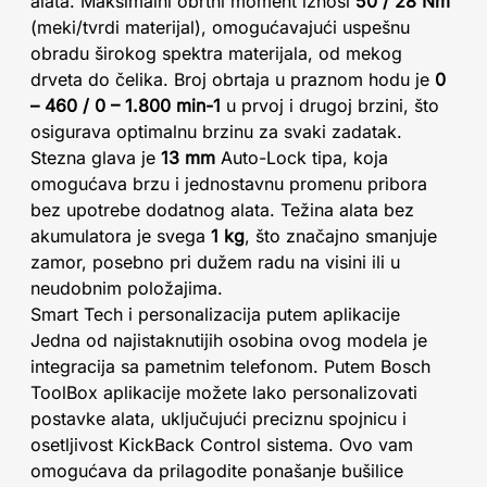
alata. Maksimalni obrtni moment iznosi
50 / 28 Nm
(meki/tvrdi materijal), omogućavajući uspešnu
obradu širokog spektra materijala, od mekog
drveta do čelika. Broj obrtaja u praznom hodu je
0
– 460 / 0 – 1.800 min-1
u prvoj i drugoj brzini, što
osigurava optimalnu brzinu za svaki zadatak.
Stezna glava je
13 mm
Auto-Lock tipa, koja
omogućava brzu i jednostavnu promenu pribora
bez upotrebe dodatnog alata. Težina alata bez
akumulatora je svega
1 kg
, što značajno smanjuje
zamor, posebno pri dužem radu na visini ili u
neudobnim položajima.
Smart Tech i personalizacija putem aplikacije
Jedna od najistaknutijih osobina ovog modela je
integracija sa pametnim telefonom. Putem Bosch
ToolBox aplikacije možete lako personalizovati
postavke alata, uključujući preciznu spojnicu i
osetljivost KickBack Control sistema. Ovo vam
omogućava da prilagodite ponašanje bušilice