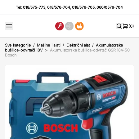
Tel:
018/575-773
,
018/576-704
,
018/576-705
,
060/0576-704
(0)
Sve kategorije
/
Mašine i alati
/
Električni alat
/
Akumulatorske
bušilice-odvrtači 18V
>
Akumulatorska bušilica-odvrtač GSR 18V-50
Bosch