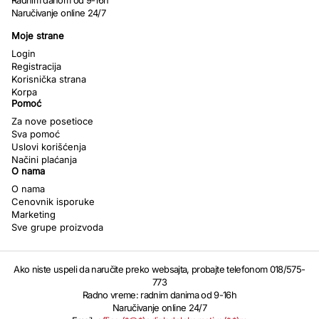
Radnim danom od 9-16h
Naručivanje online 24/7
Moje strane
Login
Registracija
Korisnička strana
Korpa
Pomoć
Za nove posetioce
Sva pomoć
Uslovi korišćenja
Načini plaćanja
O nama
O nama
Cenovnik isporuke
Marketing
Sve grupe proizvoda
Ako niste uspeli da naručite preko websajta, probajte telefonom 018/575-
773
Radno vreme: radnim danima od 9-16h
Naručivanje online 24/7