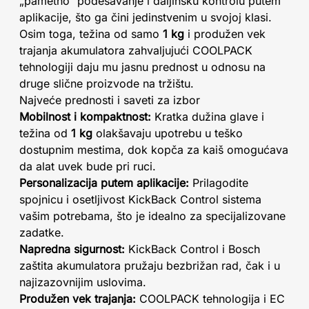
„pametno“ podešavanje i daljinsku kontrolu putem
aplikacije, što ga čini jedinstvenim u svojoj klasi.
Osim toga, težina od samo
1 kg
i produžen vek
trajanja akumulatora zahvaljujući COOLPACK
tehnologiji daju mu jasnu prednost u odnosu na
druge slične proizvode na tržištu.
Najveće prednosti i saveti za izbor
Mobilnost i kompaktnost:
Kratka dužina glave i
težina od
1 kg
olakšavaju upotrebu u teško
dostupnim mestima, dok kopča za kaiš omogućava
da alat uvek bude pri ruci.
Personalizacija putem aplikacije:
Prilagodite
spojnicu i osetljivost KickBack Control sistema
vašim potrebama, što je idealno za specijalizovane
zadatke.
Napredna sigurnost:
KickBack Control i Bosch
zaštita akumulatora pružaju bezbrižan rad, čak i u
najizazovnijim uslovima.
Produžen vek trajanja:
COOLPACK tehnologija i EC