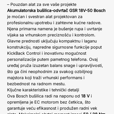
– Pouzdan alat za sve vaše projekte
Akumulatorska bušilica-odvrtač GSR 18V-50 Bosch
je moćan i svestran alat projektovan za
profesionalnu upotrebu i zahtevne kućne radove.
Njena primarna namena je bušenje rupa i uvrtanje
vijaka sa vrhunskom preciznošću i kontrolom.
Glavne prednosti uključuju kompaktnu i laganu
konstrukciju, napredne sigurnosne funkcije poput
KickBack Control i inovativnu mogućnost
personalizacije putem pametnog telefona. Ovaj
uređaj pruža izuzetan balans snage i upravljivosti,
što ga čini neophodnim za svakog ozbiljnog
majstora koji traži vrhunski performans i
bezbednost na radnom mestu.
Ključne karakteristike i tehnički detalji
Ova Bosch bušilica radi na naponu od
18 V
i
opremljena je EC motorom bez četkica, što
garantuje veću efikasnost i produžen radni vek