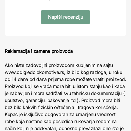
Napiši recenziju
Reklamacija i zamena proizvoda
Ako niste zadovoljni proizvodom kupljenim na sajtu
www.odigledolokomotive.rs, iz bilo kog razloga, u roku
od 14 dana od dana prijema robe možete vratiti proizvod.
Proizvod koji se vraća mora biti u istom stanju kao i kada
je nabavljen i mora sadržati svu tehničku dokumentaciju (
uputstvo, garanciju, pakovanje itd ). Proizvod mora biti
bez bilo kakvih fizičkih oštećenja i tragova korišćenja.
Kupac je isključivo odgovoran za umanjenu vrednost
robe koja nastane kao posledica rukovanja robom na
način koji nije adekvatan, odnosno prevazilazi ono što je