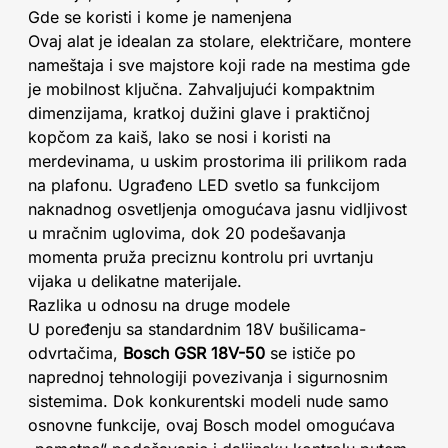
Gde se koristi i kome je namenjena
Ovaj alat je idealan za stolare, električare, montere
nameštaja i sve majstore koji rade na mestima gde
je mobilnost ključna. Zahvaljujući kompaktnim
dimenzijama, kratkoj dužini glave i praktičnoj
kopčom za kaiš, lako se nosi i koristi na
merdevinama, u uskim prostorima ili prilikom rada
na plafonu. Ugrađeno LED svetlo sa funkcijom
naknadnog osvetljenja omogućava jasnu vidljivost
u mračnim uglovima, dok 20 podešavanja
momenta pruža preciznu kontrolu pri uvrtanju
vijaka u delikatne materijale.
Razlika u odnosu na druge modele
U poređenju sa standardnim 18V bušilicama-
odvrtačima,
Bosch GSR 18V-50
se ističe po
naprednoj tehnologiji povezivanja i sigurnosnim
sistemima. Dok konkurentski modeli nude samo
osnovne funkcije, ovaj Bosch model omogućava