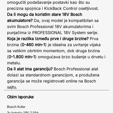
omogućiti podešavanje postavki kao što su
precizna spojnica i KickBack Control osetljivost.
Da li mogu da koristim stare 18V Bosch
akumulatore?
Da, ovaj model je kompatibilan sa
svim Bosch Professional 18V akumulatorima i
punjačima iz PROFESSIONAL 18V System serije.
Koja je razlika između prve i druge brzine?
Prva
brzina (
0-460 min-1
) je idealna za uvrtanje vijaka
sa velikim obrtnim momentom, dok druga brzina
(
0-1.800 min-1
) omogućava brzo bušenje u drvetu i
metalu.
Da li alat ima garanciju?
Bosch Professional alat
dolazi sa standardnom garancijom, a produžena
garancija se može registrovati online na Bosch
sajtu.
Obim isporuke
Bosch Kofer
3x baterija 18V 2.0Ah