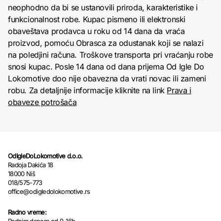
neophodno da bi se ustanovili priroda, karakteristike i
funkcionalnost robe. Kupac pismeno ili elektronski
obaveštava prodavca u roku od 14 dana da vraća
proizvod, pomoću Obrasca za odustanak koji se nalazi
na poledjini računa. Troškove transporta pri vraćanju robe
snosi kupac. Posle 14 dana od dana prijema Od Igle Do
Lokomotive doo nije obavezna da vrati novac ili zameni
robu. Za detaljnije informacije kliknite na link
Prava i
obaveze potrošača
OdIgleDoLokomotive d.o.o.
Radoja Dakića 18
18000 Niš
018/575-773
office@odigledolokomotive.rs
Radno vreme: