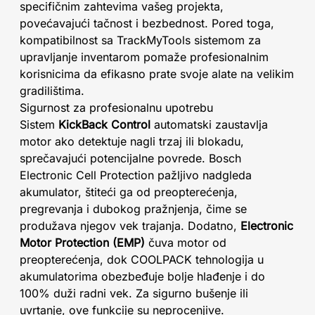
specifičnim zahtevima vašeg projekta,
povećavajući tačnost i bezbednost. Pored toga,
kompatibilnost sa TrackMyTools sistemom za
upravljanje inventarom pomaže profesionalnim
korisnicima da efikasno prate svoje alate na velikim
gradilištima.
Sigurnost za profesionalnu upotrebu
Sistem
KickBack Control
automatski zaustavlja
motor ako detektuje nagli trzaj ili blokadu,
sprečavajući potencijalne povrede. Bosch
Electronic Cell Protection pažljivo nadgleda
akumulator, štiteći ga od preopterećenja,
pregrevanja i dubokog pražnjenja, čime se
produžava njegov vek trajanja. Dodatno,
Electronic
Motor Protection (EMP)
čuva motor od
preopterećenja, dok COOLPACK tehnologija u
akumulatorima obezbeđuje bolje hlađenje i do
100% duži radni vek. Za sigurno bušenje ili
uvrtanje, ove funkcije su neprocenjive.