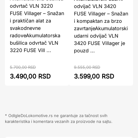
odvrtač VLN 3220
odvijač VLN 3420
FUSE Villager – Snažan
FUSE Villager – Snažan
i praktičan alat za
i kompaktan za brzo
svakodnevne
zavrtanjeAkumulatorski
radoveAkumulatorska
udarni odvijač VLN
bušilica odvrtač VLN
3420 FUSE Villager je
3220 FUSE Vill ...
pouzd ...
9.555,00 RSD
5.700,00 RSD
3.599,00 RSD
3.490,00 RSD
* OdIgleDoLokomotive.rs ne garantuje za tačnost svih
karakteristika i komentara vezanih za proizvode na sajtu.