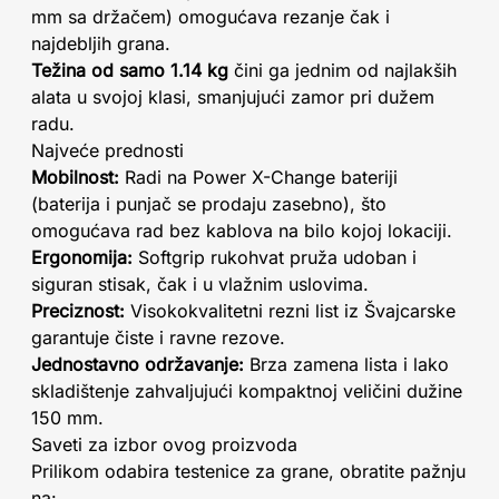
mm sa držačem) omogućava rezanje čak i
najdebljih grana.
Težina od samo 1.14 kg
čini ga jednim od najlakših
alata u svojoj klasi, smanjujući zamor pri dužem
radu.
Najveće prednosti
Mobilnost:
Radi na Power X-Change bateriji
(baterija i punjač se prodaju zasebno), što
omogućava rad bez kablova na bilo kojoj lokaciji.
Ergonomija:
Softgrip rukohvat pruža udoban i
siguran stisak, čak i u vlažnim uslovima.
Preciznost:
Visokokvalitetni rezni list iz Švajcarske
garantuje čiste i ravne rezove.
Jednostavno održavanje:
Brza zamena lista i lako
skladištenje zahvaljujući kompaktnoj veličini dužine
150 mm.
Saveti za izbor ovog proizvoda
Prilikom odabira testenice za grane, obratite pažnju
na: