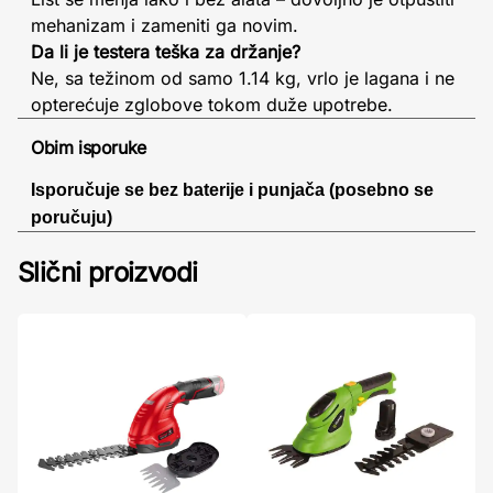
mehanizam i zameniti ga novim.
Da li je testera teška za držanje?
Ne, sa težinom od samo 1.14 kg, vrlo je lagana i ne
opterećuje zglobove tokom duže upotrebe.
Obim isporuke
Isporučuje se bez baterije i punjača (posebno se
poručuju)
Slični proizvodi