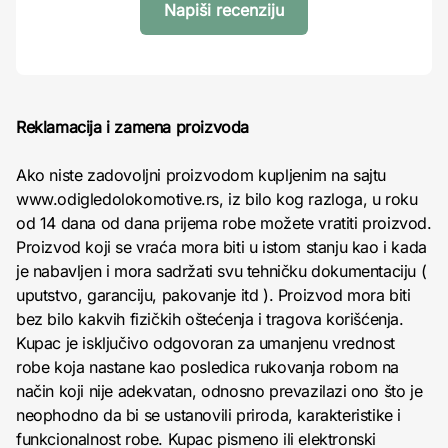
Napiši recenziju
Reklamacija i zamena proizvoda
Ako niste zadovoljni proizvodom kupljenim na sajtu
www.odigledolokomotive.rs, iz bilo kog razloga, u roku
od 14 dana od dana prijema robe možete vratiti proizvod.
Proizvod koji se vraća mora biti u istom stanju kao i kada
je nabavljen i mora sadržati svu tehničku dokumentaciju (
uputstvo, garanciju, pakovanje itd ). Proizvod mora biti
bez bilo kakvih fizičkih oštećenja i tragova korišćenja.
Kupac je isključivo odgovoran za umanjenu vrednost
robe koja nastane kao posledica rukovanja robom na
način koji nije adekvatan, odnosno prevazilazi ono što je
neophodno da bi se ustanovili priroda, karakteristike i
funkcionalnost robe. Kupac pismeno ili elektronski