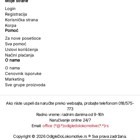
Moje strane
Login
Registracija
Korisnička strana
Korpa
Pomoć
Za nove posetioce
Sva pomoć
Uslovi korišćenja
Načini plaćanja
O nama
O nama
Cenovnik isporuke
Marketing
Sve grupe proizvoda
Ako niste uspeli da naručite preko websajta, probajte telefonom 018/575-
773
Radno vreme: radnim danima od 9-16h
Naručivanje online 24/7
Email:
office (*@*)odigledolokomotive(*.*)rs
Copyright © 2026 OdIgleDoLokomotive.rs ® Sva prava zadržana.