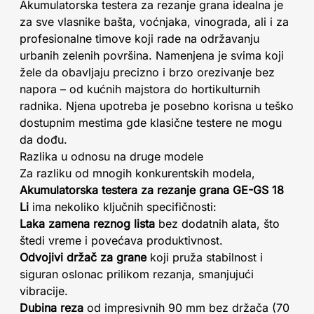
Akumulatorska testera za rezanje grana idealna je
za sve vlasnike bašta, voćnjaka, vinograda, ali i za
profesionalne timove koji rade na održavanju
urbanih zelenih površina. Namenjena je svima koji
žele da obavljaju precizno i brzo orezivanje bez
napora – od kućnih majstora do hortikulturnih
radnika. Njena upotreba je posebno korisna u teško
dostupnim mestima gde klasične testere ne mogu
da dođu.
Razlika u odnosu na druge modele
Za razliku od mnogih konkurentskih modela,
Akumulatorska testera za rezanje grana GE-GS 18
Li
ima nekoliko ključnih specifičnosti:
Laka zamena reznog lista
bez dodatnih alata, što
štedi vreme i povećava produktivnost.
Odvojivi držač za grane
koji pruža stabilnost i
siguran oslonac prilikom rezanja, smanjujući
vibracije.
Dubina reza
od impresivnih 90 mm bez držača (70