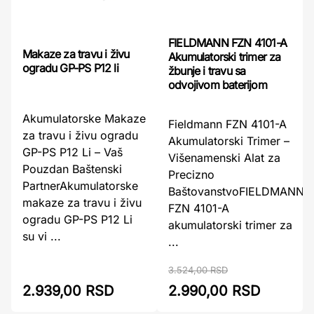
FIELDMANN FZN 4101-A
Makaze za travu i živu
Akumulatorski trimer za
ogradu GP-PS P12 li
žbunje i travu sa
odvojivom baterijom
Akumulatorske Makaze
Fieldmann FZN 4101-A
za travu i živu ogradu
Akumulatorski Trimer –
GP-PS P12 Li – Vaš
Višenamenski Alat za
Pouzdan Baštenski
Precizno
PartnerAkumulatorske
BaštovanstvoFIELDMANN
makaze za travu i živu
FZN 4101-A
ogradu GP-PS P12 Li
akumulatorski trimer za
su vi ...
...
3.524,00 RSD
2.939,00 RSD
2.990,00 RSD