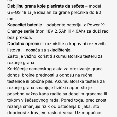
Debljinu grana koje planirate da sečete
– model
GE-GS 18 Li je idealan za grane prečnika do 90
mm.
Kapacitet baterije
– odaberite bateriju iz Power X-
Change serije (npr. 18V 2.5Ah ili 4.0Ah) za duži rad
bez prekida.
Dodatnu opremu
– razmislite o kupovini rezervnih
listova ili nosača za skladištenje.
Zašto je važno koristiti akumulatorsku testeru za
rezanje grana
Korišćenje namenskog alata za orezivanje grana
donosi brojne prednosti u odnosu na ručne
testenice ili obične pile. Akumulatorska testera za
rezanje grana smanjuje fizički napor, što je
posebno važno kada radite sa debelim granama ili
tokom višečasovnog rada. Pored toga, preciznost
rezanja smanjuje rizik od oštećenja biljaka, što
doprinosi zdravijem rastu drveća. Uz mogućnost