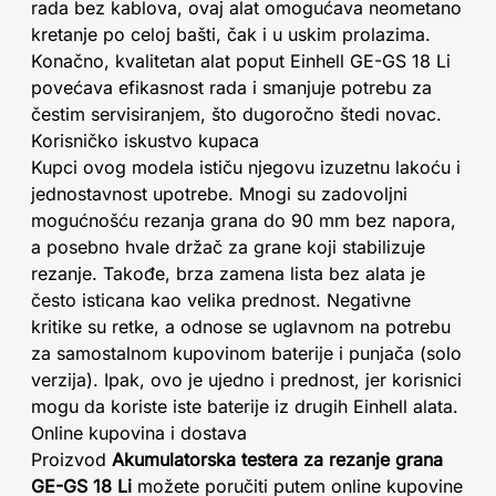
rada bez kablova, ovaj alat omogućava neometano
kretanje po celoj bašti, čak i u uskim prolazima.
Konačno, kvalitetan alat poput Einhell GE-GS 18 Li
povećava efikasnost rada i smanjuje potrebu za
čestim servisiranjem, što dugoročno štedi novac.
Korisničko iskustvo kupaca
Kupci ovog modela ističu njegovu izuzetnu lakoću i
jednostavnost upotrebe. Mnogi su zadovoljni
mogućnošću rezanja grana do 90 mm bez napora,
a posebno hvale držač za grane koji stabilizuje
rezanje. Takođe, brza zamena lista bez alata je
često isticana kao velika prednost. Negativne
kritike su retke, a odnose se uglavnom na potrebu
za samostalnom kupovinom baterije i punjača (solo
verzija). Ipak, ovo je ujedno i prednost, jer korisnici
mogu da koriste iste baterije iz drugih Einhell alata.
Online kupovina i dostava
Proizvod
Akumulatorska testera za rezanje grana
GE-GS 18 Li
možete poručiti putem online kupovine