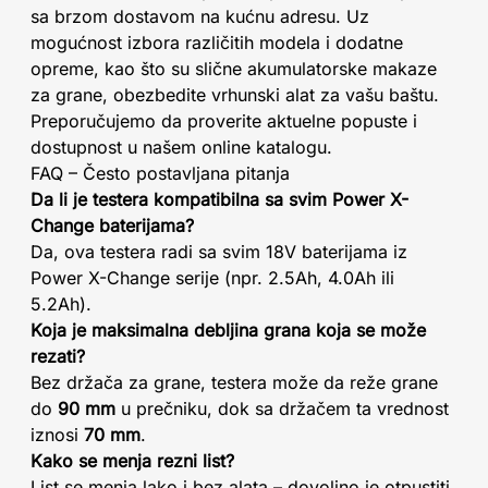
sa brzom dostavom na kućnu adresu. Uz
mogućnost izbora različitih modela i dodatne
opreme, kao što su slične akumulatorske makaze
za grane, obezbedite vrhunski alat za vašu baštu.
Preporučujemo da proverite aktuelne popuste i
dostupnost u našem online katalogu.
FAQ – Često postavljana pitanja
Da li je testera kompatibilna sa svim Power X-
Change baterijama?
Da, ova testera radi sa svim 18V baterijama iz
Power X-Change serije (npr. 2.5Ah, 4.0Ah ili
5.2Ah).
Koja je maksimalna debljina grana koja se može
rezati?
Bez držača za grane, testera može da reže grane
do
90 mm
u prečniku, dok sa držačem ta vrednost
iznosi
70 mm
.
Kako se menja rezni list?
List se menja lako i bez alata – dovoljno je otpustiti