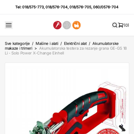
Tel:
018/575-773
,
018/576-704
,
018/576-705
,
060/0576-704
(0)
Sve kategorije
/
Mašine i alati
/
Električni alat
/
Akumulatorske
makaze i trimeri
>
Akumulatorska testera za rezanje grana GE-GS 18
Li - Solo Power X-Change Einhell