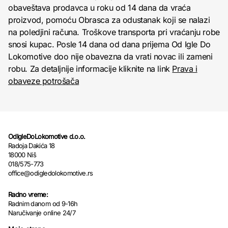
obaveštava prodavca u roku od 14 dana da vraća
proizvod, pomoću Obrasca za odustanak koji se nalazi
na poledjini računa. Troškove transporta pri vraćanju robe
snosi kupac. Posle 14 dana od dana prijema Od Igle Do
Lokomotive doo nije obavezna da vrati novac ili zameni
robu. Za detaljnije informacije kliknite na link
Prava i
obaveze potrošača
OdIgleDoLokomotive d.o.o.
Radoja Dakića 18
18000 Niš
018/575-773
office@odigledolokomotive.rs
Radno vreme:
Radnim danom od 9-16h
Naručivanje online 24/7