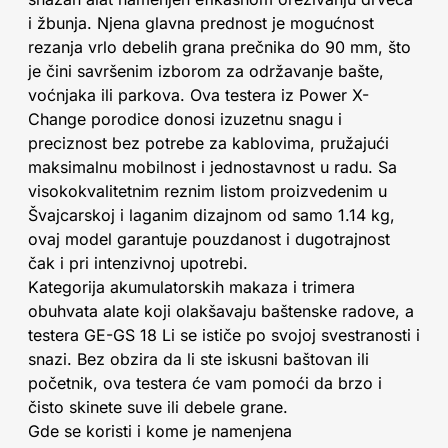
i žbunja. Njena glavna prednost je mogućnost
rezanja vrlo debelih grana prečnika do 90 mm, što
je čini savršenim izborom za održavanje bašte,
voćnjaka ili parkova. Ova testera iz Power X-
Change porodice donosi izuzetnu snagu i
preciznost bez potrebe za kablovima, pružajući
maksimalnu mobilnost i jednostavnost u radu. Sa
visokokvalitetnim reznim listom proizvedenim u
Švajcarskoj i laganim dizajnom od samo 1.14 kg,
ovaj model garantuje pouzdanost i dugotrajnost
čak i pri intenzivnoj upotrebi.
Kategorija akumulatorskih makaza i trimera
obuhvata alate koji olakšavaju baštenske radove, a
testera GE-GS 18 Li se ističe po svojoj svestranosti i
snazi. Bez obzira da li ste iskusni baštovan ili
početnik, ova testera će vam pomoći da brzo i
čisto skinete suve ili debele grane.
Gde se koristi i kome je namenjena