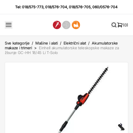
Tel:
018/575-773
,
018/576-704
,
018/576-705
,
060/0576-704
(0)
Sve kategorije
/
Mašine i alati
/
Električni alat
/
Akumulatorske
makaze i trimeri
>
Einhell akumulatorske teleskopske makaze za
žbunje GC-HH 18/45 Li T-Solo