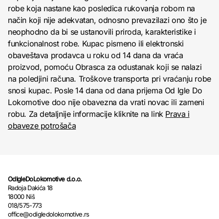
robe koja nastane kao posledica rukovanja robom na
način koji nije adekvatan, odnosno prevazilazi ono što je
neophodno da bi se ustanovili priroda, karakteristike i
funkcionalnost robe. Kupac pismeno ili elektronski
obaveštava prodavca u roku od 14 dana da vraća
proizvod, pomoću Obrasca za odustanak koji se nalazi
na poledjini računa. Troškove transporta pri vraćanju robe
snosi kupac. Posle 14 dana od dana prijema Od Igle Do
Lokomotive doo nije obavezna da vrati novac ili zameni
robu. Za detaljnije informacije kliknite na link
Prava i
obaveze potrošača
OdIgleDoLokomotive d.o.o.
Radoja Dakića 18
18000 Niš
018/575-773
office@odigledolokomotive.rs