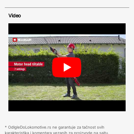
Video
* OdIgleDoLokomotive.rs ne garantuje za tačnost svih
karakteristika i komentara vezanih za proizvode na sajtu.