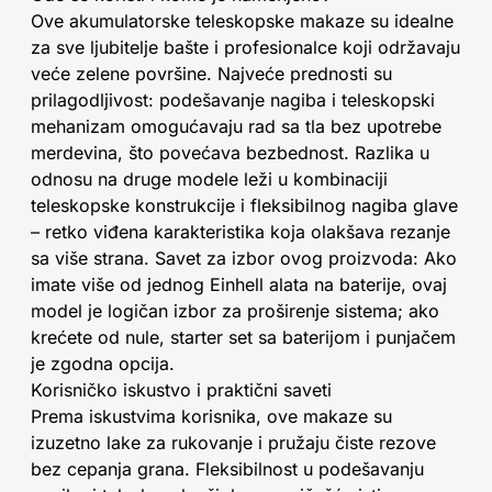
Ove akumulatorske teleskopske makaze su idealne
za sve ljubitelje bašte i profesionalce koji održavaju
veće zelene površine. Najveće prednosti su
prilagodljivost: podešavanje nagiba i teleskopski
mehanizam omogućavaju rad sa tla bez upotrebe
merdevina, što povećava bezbednost. Razlika u
odnosu na druge modele leži u kombinaciji
teleskopske konstrukcije i fleksibilnog nagiba glave
– retko viđena karakteristika koja olakšava rezanje
sa više strana. Savet za izbor ovog proizvoda: Ako
imate više od jednog Einhell alata na baterije, ovaj
model je logičan izbor za proširenje sistema; ako
krećete od nule, starter set sa baterijom i punjačem
je zgodna opcija.
Korisničko iskustvo i praktični saveti
Prema iskustvima korisnika, ove makaze su
izuzetno lake za rukovanje i pružaju čiste rezove
bez cepanja grana. Fleksibilnost u podešavanju