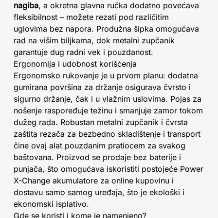
nagiba
, a okretna glavna ručka dodatno povećava
fleksibilnost – možete rezati pod različitim
uglovima bez napora. Produžna šipka omogućava
rad na višim biljkama, dok metalni zupčanik
garantuje dug radni vek i pouzdanost.
Ergonomija i udobnost korišćenja
Ergonomsko rukovanje je u prvom planu: dodatna
gumirana površina za držanje osigurava čvrsto i
sigurno držanje, čak i u vlažnim uslovima. Pojas za
nošenje raspoređuje težinu i smanjuje zamor tokom
dužeg rada. Robustan metalni zupčanik i čvrsta
zaštita rezača za bezbedno skladištenje i transport
čine ovaj alat pouzdanim pratiocem za svakog
baštovana. Proizvod se prodaje bez baterije i
punjača, što omogućava iskoristiti postojeće Power
X-Change akumulatore za online kupovinu i
dostavu samo samog uređaja, što je ekološki i
ekonomski isplativo.
Gde se koristi i kome je namenjeno?