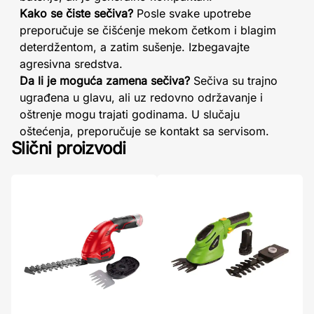
Kako se čiste sečiva?
Posle svake upotrebe
preporučuje se čišćenje mekom četkom i blagim
deterdžentom, a zatim sušenje. Izbegavajte
agresivna sredstva.
Da li je moguća zamena sečiva?
Sečiva su trajno
ugrađena u glavu, ali uz redovno održavanje i
oštrenje mogu trajati godinama. U slučaju
oštećenja, preporučuje se kontakt sa servisom.
Slični proizvodi