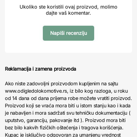
Ukoliko ste koristili ovaj proizvod, molimo
dajte vaš komentar.
Napiši recenziju
Reklamacija i zamena proizvoda
Ako niste zadovoljni proizvodom kupljenim na sajtu
www.odigledolokomotive.rs, iz bilo kog razloga, u roku
od 14 dana od dana prijema robe možete vratiti proizvod.
Proizvod koji se vraća mora biti u istom stanju kao i kada
je nabavljen i mora sadržati svu tehničku dokumentaciju (
uputstvo, garanciju, pakovanje itd ). Proizvod mora biti
bez bilo kakvih fizičkih oštećenja i tragova korišćenja.
Kupac je isključivo odgovoran za umanjenu vrednost