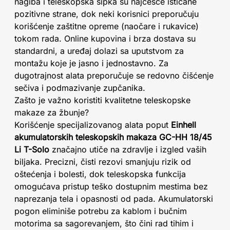
nagiba i teleskopska šipka su najčešće isticane
pozitivne strane, dok neki korisnici preporučuju
korišćenje zaštitne opreme (naočare i rukavice)
tokom rada. Online kupovina i brza dostava su
standardni, a uređaj dolazi sa uputstvom za
montažu koje je jasno i jednostavno. Za
dugotrajnost alata preporučuje se redovno čišćenje
sečiva i podmazivanje zupčanika.
Zašto je važno koristiti kvalitetne teleskopske
makaze za žbunje?
Korišćenje specijalizovanog alata poput
Einhell
akumulatorskih teleskopskih makaza GC-HH 18/45
Li T-Solo
značajno utiče na zdravlje i izgled vaših
biljaka. Precizni, čisti rezovi smanjuju rizik od
oštećenja i bolesti, dok teleskopska funkcija
omogućava pristup teško dostupnim mestima bez
naprezanja tela i opasnosti od pada. Akumulatorski
pogon eliminiše potrebu za kablom i bučnim
motorima sa sagorevanjem, što čini rad tihim i