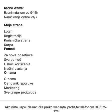
Radno vreme:
Radnim danom od 9-16h
Naručivanje online 24/7
Moje strane
Login
Registracija
Korisnička strana
Korpa
Pomoć
Za nove posetioce
Sva pomoć
Uslovi korišćenja
Načini plaćanja
O nama
O nama
Cenovnik isporuke
Marketing
Sve grupe proizvoda
Ako niste uspeli da naručite preko websajta, probajte telefonom 018/575-
773