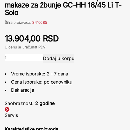
makaze za žbunje GC-HH 18/45 Li T-
Solo
Šifra proizvoda:
3410585
13.904,00 RSD
U cenu je uračunat PDV
Vreme isporuke: 2 - 7 dana
Cena isporuke:
po cenovniku
Deklaracija
Saobraznost:
2 godine
Servis
Karakteristike proizvoda