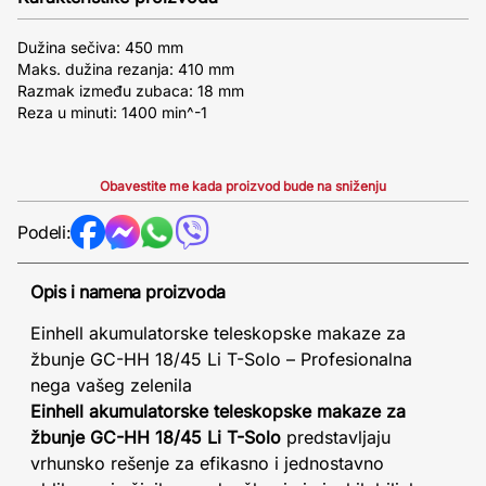
Dužina sečiva: 450 mm
Maks. dužina rezanja: 410 mm
Razmak između zubaca: 18 mm
Reza u minuti: 1400 min^-1
Obavestite me kada proizvod bude na sniženju
Podeli:
Opis i namena proizvoda
Einhell akumulatorske teleskopske makaze za
žbunje GC-HH 18/45 Li T-Solo – Profesionalna
nega vašeg zelenila
Einhell akumulatorske teleskopske makaze za
žbunje GC-HH 18/45 Li T-Solo
predstavljaju
vrhunsko rešenje za efikasno i jednostavno