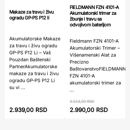
FIELDMANN FZN 4101-A
Makaze za travu i živu
Akumulatorski trimer za
ogradu GP-PS P12 li
žbunje i travu sa
odvojivom baterijom
Akumulatorske Makaze
Fieldmann FZN 4101-A
za travu i živu ogradu
Akumulatorski Trimer –
GP-PS P12 Li – Vaš
Višenamenski Alat za
Pouzdan Baštenski
Precizno
PartnerAkumulatorske
BaštovanstvoFIELDMANN
makaze za travu i živu
FZN 4101-A
ogradu GP-PS P12 Li
akumulatorski trimer za
su vi ...
...
3.524,00 RSD
2.939,00 RSD
2.990,00 RSD