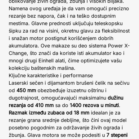
oblikovanje živih ograda, žbunja i visokih biljaka.
Namena ovog uređaja je da vam omogući precizno
rezanje bez napora, čak i na teško dostupnim
mestima. Glavne prednosti uključuju teleskopsku
šipku za rad na visini, okretnu glavu za fleksibilnost
i snažan motor postignut korišćenjem dobrih
akumulatora. Ove makaze su deo sistema Power X-
Change, što znači da koriste isti akumulator kao i
mnogi drugi Einhell alati, čime optimizujete vašu
kolekciju baštenskih mašina.
Ključne karakteristike i performanse
Laserski sečen i dijamantom brušeni čelik na sečivu
od
450 mm
obezbeđuje izuzetnu oštrinu i
dugotrajnost, omogućavajući maksimalnu
dužinu
rezanja od 410 mm
sa do
1400 rezova u minuti
.
Razmak između zubaca od 18 mm
idealan je za
rezanje grana srednje debljine, što čini ovaj model
posebno pogodnim za održavanje živih ograda i
žbunja. Glava motora se može podesiti u
7 stepeni