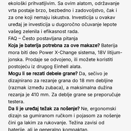
ekološki prihvatljivim. Sa ovim alatom, održavanje
vrta postaje brzo, bezbedno i zadovoljstvo, čak i
za one koji nemaju iskustva. Investicija u ovakav
uređaj je investicija u dugoročno očuvanje lepote
vašeg zelenila i efikasnost rada.
FAQ – Često postavljana pitanja
Koja je baterija potrebna za ove makaze?
Baterija
mora biti deo Power X-Change sistema, 18V litijum-
jonska. Prodaje se odvojeno, ili možete koristiti
postojeću iz drugog Einhell alata.
Mogu li se rezati debele grane?
Da, sečivo je
dizajnirano za rezanje grana do 18 mm debljine
(razmak između zubaca), a maksimalna dužina
rezanja je 410 mm. Za deblje grane se preporučuje
testera.
Da li je uređaj težak za nošenje?
Ne, ergonomski
dizajn sa gumiranom ručkom i pojasom za nošenje
čini ga lakim za rukovanje. Težina zavisi od
baterije, ali je generalno kompaktan.