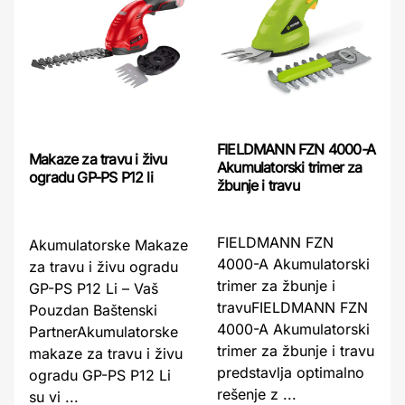
FIELDMANN FZN 4000-A
Makaze za travu i živu
Akumulatorski trimer za
ogradu GP-PS P12 li
žbunje i travu
FIELDMANN FZN
Akumulatorske Makaze
4000-A Akumulatorski
za travu i živu ogradu
trimer za žbunje i
GP-PS P12 Li – Vaš
travuFIELDMANN FZN
Pouzdan Baštenski
4000-A Akumulatorski
PartnerAkumulatorske
trimer za žbunje i travu
makaze za travu i živu
predstavlja optimalno
ogradu GP-PS P12 Li
rešenje z ...
su vi ...