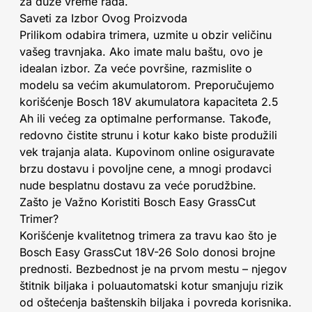
za duže vreme rada.
Saveti za Izbor Ovog Proizvoda
Prilikom odabira trimera, uzmite u obzir veličinu
vašeg travnjaka. Ako imate malu baštu, ovo je
idealan izbor. Za veće površine, razmislite o
modelu sa većim akumulatorom. Preporučujemo
korišćenje Bosch 18V akumulatora kapaciteta 2.5
Ah ili većeg za optimalne performanse. Takođe,
redovno čistite strunu i kotur kako biste produžili
vek trajanja alata. Kupovinom online osiguravate
brzu dostavu i povoljne cene, a mnogi prodavci
nude besplatnu dostavu za veće porudžbine.
Zašto je Važno Koristiti Bosch Easy GrassCut
Trimer?
Korišćenje kvalitetnog trimera za travu kao što je
Bosch Easy GrassCut 18V-26 Solo donosi brojne
prednosti. Bezbednost je na prvom mestu – njegov
štitnik biljaka i poluautomatski kotur smanjuju rizik
od oštećenja baštenskih biljaka i povreda korisnika.