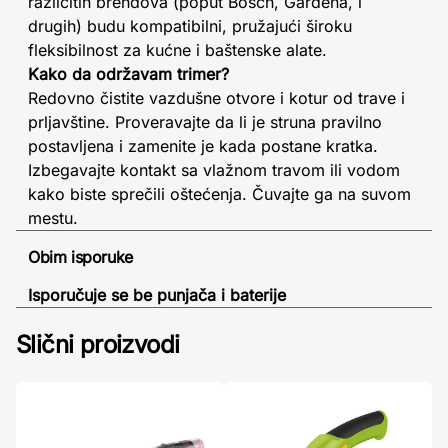
različitih brendova (poput Bosch, Gardena, i
drugih) budu kompatibilni, pružajući široku
fleksibilnost za kućne i baštenske alate.
Kako da održavam trimer?
Redovno čistite vazdušne otvore i kotur od trave i
prljavštine. Proveravajte da li je struna pravilno
postavljena i zamenite je kada postane kratka.
Izbegavajte kontakt sa vlažnom travom ili vodom
kako biste sprečili oštećenja. Čuvajte ga na suvom
mestu.
Obim isporuke
Isporučuje se be punjača i baterije
Slični proizvodi