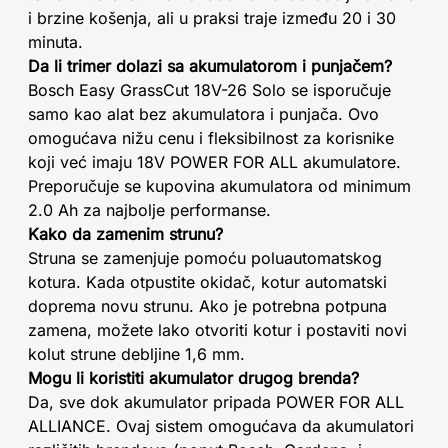
i brzine košenja, ali u praksi traje između 20 i 30
minuta.
Da li trimer dolazi sa akumulatorom i punjačem?
Bosch Easy GrassCut 18V-26 Solo se isporučuje
samo kao alat bez akumulatora i punjača. Ovo
omogućava nižu cenu i fleksibilnost za korisnike
koji već imaju 18V POWER FOR ALL akumulatore.
Preporučuje se kupovina akumulatora od minimum
2.0 Ah za najbolje performanse.
Kako da zamenim strunu?
Struna se zamenjuje pomoću poluautomatskog
kotura. Kada otpustite okidač, kotur automatski
doprema novu strunu. Ako je potrebna potpuna
zamena, možete lako otvoriti kotur i postaviti novi
kolut strune debljine 1,6 mm.
Mogu li koristiti akumulator drugog brenda?
Da, sve dok akumulator pripada POWER FOR ALL
ALLIANCE. Ovaj sistem omogućava da akumulatori