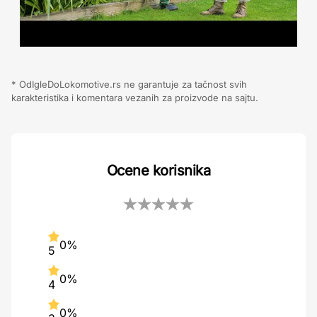
* OdIgleDoLokomotive.rs ne garantuje za tačnost svih
karakteristika i komentara vezanih za proizvode na sajtu.
Ocene korisnika
0%
5
0%
4
0%