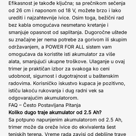
Efikasnost je takođe ključna; sa prečnikom sečenja
od 26 cm i naponom od 18 V, možete brzo i lako
urediti i najzahtevnije ivice. Osim toga, bežični rad
bez kabla omogućava nesmetano kretanje i
smanjuje opasnost od saplitanja. Dugoročne uštede
su značajne jer nema potrebe za gorivom ili skupim
održavanjem, a POWER FOR ALL sistem vam
omogućava da koristite isti akumulator za više
alata, smanjujući ukupne troškove. Ulaganje u ovaj
trimer je praktičan izbor za svakoga ko ceni
udobnost, sigurnost i dugotrajnost u baštenskim
radovima. Korisničko iskustvo kupaca je pozitivno,
ističu lakoću rukovanja i dug radni vek sa
odgovarajućim akumulatorom.
FAQ – Često Postavljana Pitanja
Koliko dugo traje akumulator od 2.5 Ah?
Sa potpuno napunjenim akumulatorom od 2.5 Ah,
trimer može da oreže ivice do ekvivalenta šest
teniskih terena. Vreme rada zavisi od debljine trave