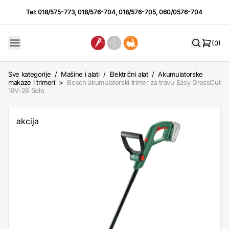
Tel:
018/575-773
,
018/576-704
,
018/576-705
,
060/0576-704
(0)
Sve kategorije
/
Mašine i alati
/
Električni alat
/
Akumulatorske
makaze i trimeri
>
Bosch akumulatorski trimer za travu Easy GrassCut
18V-26 Solo
akcija