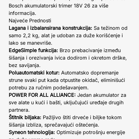
Bosch akumulatorski trimer 18V 26 za više
informacija.
Najveće Prednosti
Lagana i izbalansirana konstrukcija:
Sa težinom od
samo 2,2 kg, alat je udoban za duže korišćenje i
lako se manevriše.
EdgeSimple funkcija:
Brzo prebacivanje između
šišanja i orezivanja ivica dodirom i okretom drške,
bez savijanja.
Poluautomatski kotur:
Automatsko dopremanje
strune svaki put kada otpustite okidač, eliminišući
potrebu za ručnim podešavanjem.
POWER FOR ALL ALLIANCE:
Jedan akumulator za
sve alate u kući i bašti, uključujući uređaje drugih
partnera.
Štitnik biljaka:
Pažljivo štiti drveće i biljke tokom
šišanja izbliza, sprečavajući oštećenja.
Syneon tehnologija:
Optimizuje potrošnju energije