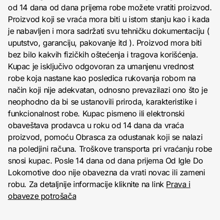
od 14 dana od dana prijema robe možete vratiti proizvod.
Proizvod koji se vraća mora biti u istom stanju kao i kada
je nabavljen i mora sadržati svu tehničku dokumentaciju (
uputstvo, garanciju, pakovanje itd ). Proizvod mora biti
bez bilo kakvih fizičkih oštećenja i tragova korišćenja.
Kupac je isključivo odgovoran za umanjenu vrednost
robe koja nastane kao posledica rukovanja robom na
način koji nije adekvatan, odnosno prevazilazi ono što je
neophodno da bi se ustanovili priroda, karakteristike i
funkcionalnost robe. Kupac pismeno ili elektronski
obaveštava prodavca u roku od 14 dana da vraća
proizvod, pomoću Obrasca za odustanak koji se nalazi
na poledjini računa. Troškove transporta pri vraćanju robe
snosi kupac. Posle 14 dana od dana prijema Od Igle Do
Lokomotive doo nije obavezna da vrati novac ili zameni
robu. Za detaljnije informacije kliknite na link
Prava i
obaveze potrošača