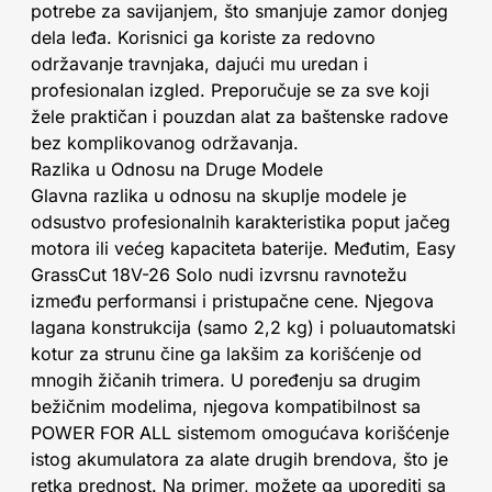
potrebe za savijanjem, što smanjuje zamor donjeg
dela leđa. Korisnici ga koriste za redovno
održavanje travnjaka, dajući mu uredan i
profesionalan izgled. Preporučuje se za sve koji
žele praktičan i pouzdan alat za baštenske radove
bez komplikovanog održavanja.
Razlika u Odnosu na Druge Modele
Glavna razlika u odnosu na skuplje modele je
odsustvo profesionalnih karakteristika poput jačeg
motora ili većeg kapaciteta baterije. Međutim, Easy
GrassCut 18V-26 Solo nudi izvrsnu ravnotežu
između performansi i pristupačne cene. Njegova
lagana konstrukcija (samo 2,2 kg) i poluautomatski
kotur za strunu čine ga lakšim za korišćenje od
mnogih žičanih trimera. U poređenju sa drugim
bežičnim modelima, njegova kompatibilnost sa
POWER FOR ALL sistemom omogućava korišćenje
istog akumulatora za alate drugih brendova, što je
retka prednost. Na primer, možete ga uporediti sa