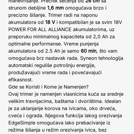
manevrisanje. Prečnik sečenja od
26 cm
sa
strunom debljine
1,6 mm
omogućava brzo i
precizno šišanje. Trimer radi na naponu
akumulatora od
18 V
i kompatibilan je sa svim 18V
POWER FOR ALL ALLIANCE akumulatorima, uz
preporuku minimalnog kapaciteta od 2,0 Ah za
optimalne performanse. Vreme punjenja
akumulatora od 2.5 Ah je samo
60 min
, što vam
omogućava brz nastavak rada. Syneon tehnologija
automatski reguliše potrošnju energije,
produžavajući vreme rada i povećavajući
efikasnost.
Gde se Koristi i Kome je Namenjen?
Ovaj trimer je namenjen vlasnicima kuća sa srednje
velikim travnjacima, baštama i dvorištima. Idealan
je za uklanjanje korova na ivicama, oko drveća,
cveća i ograda. Njegova funkcija lakog orezivanja
EdgeSimple omogućava lako prebacivanje iz
režima šišanja u režim orezivanja ivica, bez