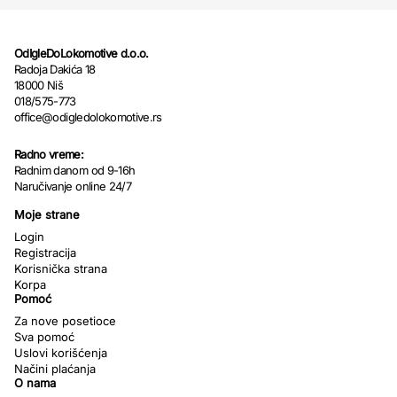
OdIgleDoLokomotive d.o.o.
Radoja Dakića 18
18000 Niš
018/575-773
office@odigledolokomotive.rs
Radno vreme:
Radnim danom od 9-16h
Naručivanje online 24/7
Moje strane
Login
Registracija
Korisnička strana
Korpa
Pomoć
Za nove posetioce
Sva pomoć
Uslovi korišćenja
Načini plaćanja
O nama