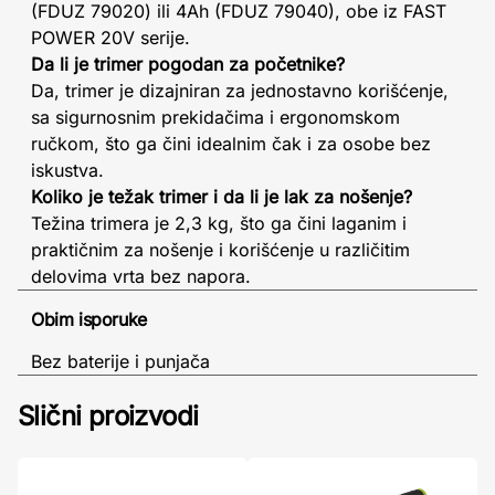
(FDUZ 79020) ili 4Ah (FDUZ 79040), obe iz FAST
POWER 20V serije.
Da li je trimer pogodan za početnike?
Da, trimer je dizajniran za jednostavno korišćenje,
sa sigurnosnim prekidačima i ergonomskom
ručkom, što ga čini idealnim čak i za osobe bez
iskustva.
Koliko je težak trimer i da li je lak za nošenje?
Težina trimera je 2,3 kg, što ga čini laganim i
praktičnim za nošenje i korišćenje u različitim
delovima vrta bez napora.
Obim isporuke
Bez baterije i punjača
Slični proizvodi