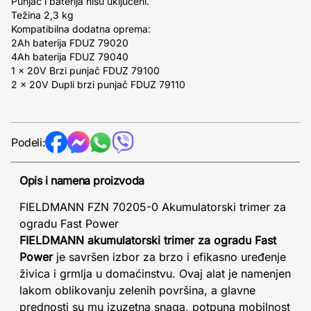
Punjač i baterija nisu uključeni.
Težina 2,3 kg
Kompatibilna dodatna oprema:
2Ah baterija FDUZ 79020
4Ah baterija FDUZ 79040
1 x 20V Brzi punjač FDUZ 79100
2 x 20V Dupli brzi punjač FDUZ 79110
Podeli:
Opis i namena proizvoda
FIELDMANN FZN 70205-0 Akumulatorski trimer za
ogradu Fast Power
FIELDMANN akumulatorski trimer za ogradu Fast
Power
je savršen izbor za brzo i efikasno uređenje
živica i grmlja u domaćinstvu. Ovaj alat je namenjen
lakom oblikovanju zelenih površina, a glavne
prednosti su mu izuzetna snaga, potpuna mobilnost