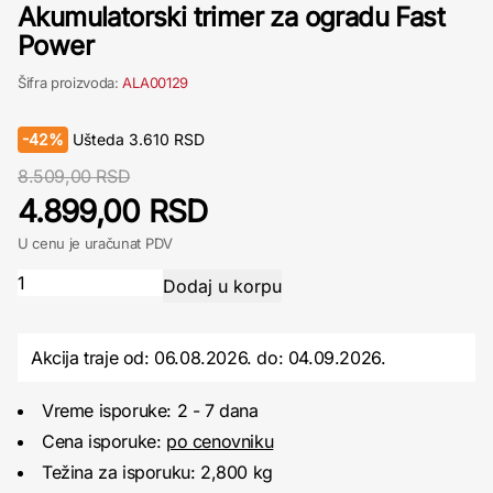
Akumulatorski trimer za ogradu Fast
Power
Šifra proizvoda:
ALA00129
-
42%
Ušteda
3.610
RSD
8.509,00 RSD
4.899,00 RSD
U cenu je uračunat PDV
Akcija traje od: 06.08.2026.
do:
04.09.2026.
Vreme isporuke: 2 - 7 dana
Cena isporuke:
po cenovniku
Težina za isporuku: 2,800 kg