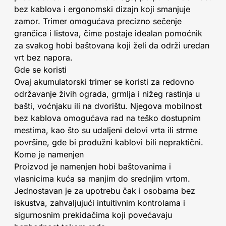
bez kablova i ergonomski dizajn koji smanjuje
zamor. Trimer omogućava precizno sečenje
grančica i listova, čime postaje idealan pomoćnik
za svakog hobi baštovana koji želi da održi uredan
vrt bez napora.
Gde se koristi
Ovaj akumulatorski trimer se koristi za redovno
održavanje živih ograda, grmlja i nižeg rastinja u
bašti, voćnjaku ili na dvorištu. Njegova mobilnost
bez kablova omogućava rad na teško dostupnim
mestima, kao što su udaljeni delovi vrta ili strme
površine, gde bi produžni kablovi bili nepraktični.
Kome je namenjen
Proizvod je namenjen hobi baštovanima i
vlasnicima kuća sa manjim do srednjim vrtom.
Jednostavan je za upotrebu čak i osobama bez
iskustva, zahvaljujući intuitivnim kontrolama i
sigurnosnim prekidačima koji povećavaju