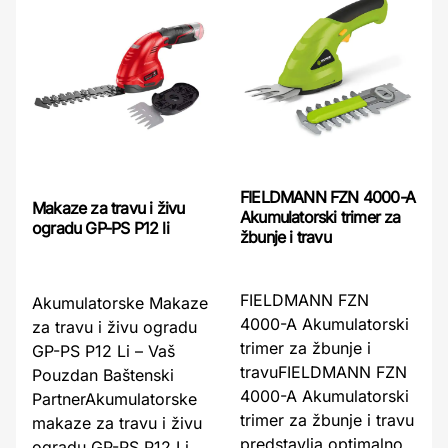
FIELDMANN FZN 4000-A
Makaze za travu i živu
Akumulatorski trimer za
ogradu GP-PS P12 li
žbunje i travu
FIELDMANN FZN
Akumulatorske Makaze
4000-A Akumulatorski
za travu i živu ogradu
trimer za žbunje i
GP-PS P12 Li – Vaš
travuFIELDMANN FZN
Pouzdan Baštenski
4000-A Akumulatorski
PartnerAkumulatorske
trimer za žbunje i travu
makaze za travu i živu
predstavlja optimalno
ogradu GP-PS P12 Li