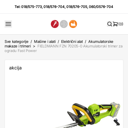
Tel:
018/575-773
,
018/576-704
,
018/576-705
,
060/0576-704
(0)
Sve kategorije
/
Mašine i alati
/
Električni alat
/
Akumulatorske
makaze i trimeri
>
FIELDMANN FZN 70205-0 Akumulatorski trimer za
ogradu Fast Power
akcija