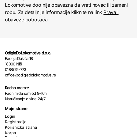
Lokomotive doo nije obavezna da vrati novac ili zameni
robu. Za detaljnije informacije kliknite na link
Prava i
obaveze potrošača
OdIgleDoLokomotive d.o.o.
Radoja Dakića 18
18000 Niš
018/575-773
office@odigledolokomotive.rs
Radno vreme:
Radnim danom od 9-16h
Naručivanje online 24/7
Moje strane
Login
Registracija
Korisnička strana
Korpa