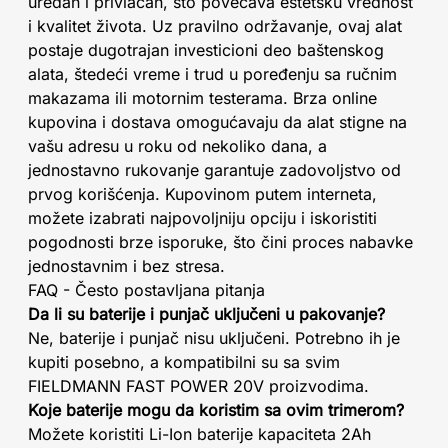
uredan i privlačan, što povećava estetsku vrednost
i kvalitet života. Uz pravilno održavanje, ovaj alat
postaje dugotrajan investicioni deo baštenskog
alata, štedeći vreme i trud u poređenju sa ručnim
makazama ili motornim testerama. Brza online
kupovina i dostava omogućavaju da alat stigne na
vašu adresu u roku od nekoliko dana, a
jednostavno rukovanje garantuje zadovoljstvo od
prvog korišćenja. Kupovinom putem interneta,
možete izabrati najpovoljniju opciju i iskoristiti
pogodnosti brze isporuke, što čini proces nabavke
jednostavnim i bez stresa.
FAQ - Često postavljana pitanja
Da li su baterije i punjač uključeni u pakovanje?
Ne, baterije i punjač nisu uključeni. Potrebno ih je
kupiti posebno, a kompatibilni su sa svim
FIELDMANN FAST POWER 20V proizvodima.
Koje baterije mogu da koristim sa ovim trimerom?
Možete koristiti Li-Ion baterije kapaciteta 2Ah