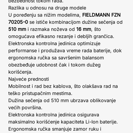
bezbednost tokom rada.
Razlika u odnosu na druge modele
U poređenju sa nižim modelima,
FIELDMANN FZN
70205-0
se ističe kombinacijom dužine sečenja od
510 mm
i razmaka noževa od
16 mm
, što
omogućava efikasno rezanje i debljih grančica.
Elektronska kontrolna jedinica optimizuje
performanse i produžava vreme rada baterije, dok
ergonomska ručka sa savršenim balansom
obezbeđuje udobnost čak i tokom dužeg
korišćenja.
Najveće prednosti
Mobilnost i rad bez kablova, što olakšava rad na
teško pristupačnim mestima.
Dužina sečenja od 510 mm ubrzava oblikovanje
većih površina.
Elektronska kontrolna jedinica osigurava
maksimalno korišćenje kapaciteta Li-Ion baterije.
Ergonomska ručka smanjuje zamor ruku i