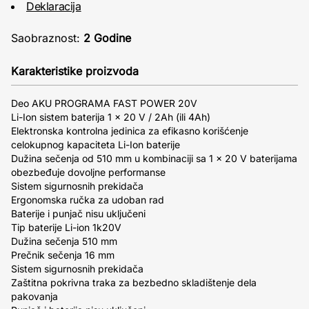
Deklaracija
Saobraznost:
2 Godine
Karakteristike proizvoda
Deo AKU PROGRAMA FAST POWER 20V
Li-Ion sistem baterija 1 × 20 V / 2Ah (ili 4Ah)
Elektronska kontrolna jedinica za efikasno korišćenje
celokupnog kapaciteta Li-Ion baterije
Dužina sečenja od 510 mm u kombinaciji sa 1 x 20 V baterijama
obezbeđuje dovoljne performanse
Sistem sigurnosnih prekidača
Ergonomska ručka za udoban rad
Baterije i punjač nisu uključeni
Tip baterije Li-ion 1k20V
Dužina sečenja 510 mm
Prečnik sečenja 16 mm
Sistem sigurnosnih prekidača
Zaštitna pokrivna traka za bezbedno skladištenje dela
pakovanja