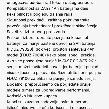
omogućava udoban rad tokom dužeg perioda.
Kompatibilnost sa 2Ah i 4Ah baterijama daje
fleksibilnost u pogledu trajanja rada.
Sigurnosni prekidači i zaštitna pokrivna traka
povećavaju bezbednost i praktičnost skladištenja.
Saveti za izbor ovog proizvoda
Prilikom izbora, obratite pažnju na kapacitet
baterije: za manje bašte je dovoljna 2Ah baterija
(FDUZ 79020), dok veći prostori zahtevaju 4Ah
model (FDUZ 79040) kako biste izbegli prekide.
Ako već posedujete punjač iz
FAST POWER 20V
serije, možete uštedeti novac, jer baterije i punjač
nisu uključeni u pakovanje. Razmotrite i brzi punjač
FDUZ 79100 za efikasno punjenje između sesija.
Dodatno, preporučujemo da pogledate druge
modele trimera za upoređivanje performansi.
Korisničko iskustvo kupaca
Kupci su izuzetno zadovoljni ovim trimerom,
ističući njegovu lakoću korišćenja i efikasnost.