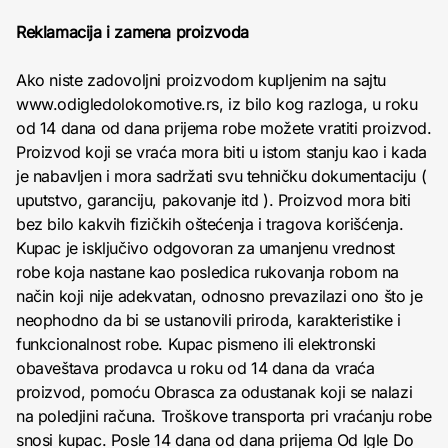
Reklamacija i zamena proizvoda
Ako niste zadovoljni proizvodom kupljenim na sajtu
www.odigledolokomotive.rs, iz bilo kog razloga, u roku
od 14 dana od dana prijema robe možete vratiti proizvod.
Proizvod koji se vraća mora biti u istom stanju kao i kada
je nabavljen i mora sadržati svu tehničku dokumentaciju (
uputstvo, garanciju, pakovanje itd ). Proizvod mora biti
bez bilo kakvih fizičkih oštećenja i tragova korišćenja.
Kupac je isključivo odgovoran za umanjenu vrednost
robe koja nastane kao posledica rukovanja robom na
način koji nije adekvatan, odnosno prevazilazi ono što je
neophodno da bi se ustanovili priroda, karakteristike i
funkcionalnost robe. Kupac pismeno ili elektronski
obaveštava prodavca u roku od 14 dana da vraća
proizvod, pomoću Obrasca za odustanak koji se nalazi
na poledjini računa. Troškove transporta pri vraćanju robe
snosi kupac. Posle 14 dana od dana prijema Od Igle Do