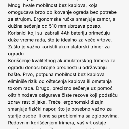
Mnogi hvale mobilnost bez kablova, koja
omogućava brzo oblikovanje ograda bez potrebe
za strujom. Ergonomska ručka smanjuje zamor, a
dužina sečenja od 510 mm ubrzava posao.
Korisnici koji su izabrali 4Ah bateriju primećuju
duže vreme rada, što je idealno za veće vrtove.
Zašto je važno koristiti akumulatorski trimer za
ogradu
Korišćenje kvalitetnog akumulatorskog trimera za
ogradu donosi brojne prednosti u održavanju
bašte. Prvo, potpuna mobilnost bez kablova
eliminiše rizik od oštećenja kablova ili ometanja
tokom rada. Drugo, precizno sečenje uz pomoć
oštrih noževa osigurava čiste rezove koji podstiču
zdrav rast biljaka. Treće, ergonomski dizajn
smanjuje fizički napor, što je posebno važno za
starije osobe ili one sa problemima sa zglobovima.
Redovnim korišćenjem trimera, vaš vrt ostaje