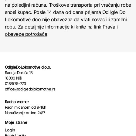
na poledjini računa. Troškove transporta pri vraćanju robe
snosi kupac. Posle 14 dana od dana prijema Od Igle Do
Lokomotive doo nije obavezna da vrati novac ili zameni
robu. Za detaljnije informacije kliknite na link
Prava i
obaveze potrošača
OdIgleDoLokomotive d.o.o.
Radoja Dakića 18
18000 Niš
018/575-773
office@odigledolokomotive.rs
Radno vreme:
Radnim danom od 9-16h
Naručivanje online 24/7
Moje strane
Login
Registracija