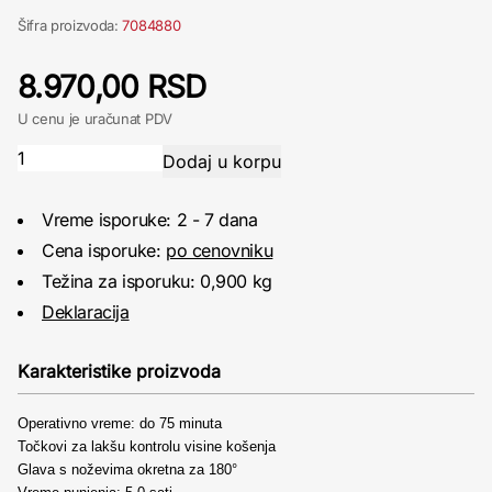
Šifra proizvoda:
7084880
8.970,00 RSD
U cenu je uračunat PDV
Vreme isporuke: 2 - 7 dana
Cena isporuke:
po cenovniku
Težina za isporuku: 0,900 kg
Deklaracija
Karakteristike proizvoda
Operativno vreme: do 75 minuta
Točkovi za lakšu kontrolu visine košenja
Glava s noževima okretna za 180°