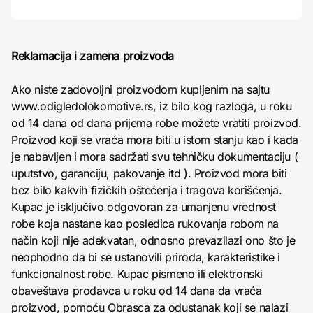
Reklamacija i zamena proizvoda
Ako niste zadovoljni proizvodom kupljenim na sajtu
www.odigledolokomotive.rs, iz bilo kog razloga, u roku
od 14 dana od dana prijema robe možete vratiti proizvod.
Proizvod koji se vraća mora biti u istom stanju kao i kada
je nabavljen i mora sadržati svu tehničku dokumentaciju (
uputstvo, garanciju, pakovanje itd ). Proizvod mora biti
bez bilo kakvih fizičkih oštećenja i tragova korišćenja.
Kupac je isključivo odgovoran za umanjenu vrednost
robe koja nastane kao posledica rukovanja robom na
način koji nije adekvatan, odnosno prevazilazi ono što je
neophodno da bi se ustanovili priroda, karakteristike i
funkcionalnost robe. Kupac pismeno ili elektronski
obaveštava prodavca u roku od 14 dana da vraća
proizvod, pomoću Obrasca za odustanak koji se nalazi