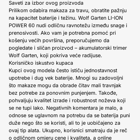
Saveti za izbor ovog proizvoda
Prilikom odabira makaza za travu, obratite pažnju
na kapacitet baterije i težinu. Wolf Garten LI-ION
POWER 60 nudi odličnu ravnotežu između snage i
prenosivosti. Ako vam je potrebna pomoć pri
košenju većih površina, preporučujemo da
pogledate i sličan proizvod – akumulatorski trimer
Wolf Garten, koji pokriva veće radijuse.
Korisničko iskustvo kupaca
Kupci ovog modela često ističu jednostavnost
upotrebe i dug vek baterije. Mnogi su zadovoljni
što makaze mogu da obrade čitav mali travnjak
bez potrebe za ponovnim punjenjem. Takođe,
pohvaljuju kvalitet izrade i robustnost noževa koji
se ne tupi lako. Negativnih komentara je malo, a
odnose se uglavnom na potrebu da se baterija puni
duže nego što se koristi, ali to je uobičajeno za
ovaj tip alata. Ukupno, korisnici smatraju da je reč
o odličnom omjeru cene i kvaliteta, a online