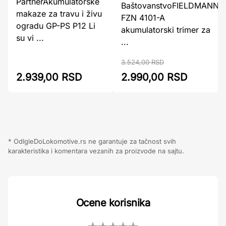
PartnerAkumulatorske
BaštovanstvoFIELDMANN
makaze za travu i živu
FZN 4101-A
ogradu GP-PS P12 Li
akumulatorski trimer za
su vi ...
...
3.524,00 RSD
2.939,00 RSD
2.990,00 RSD
* OdIgleDoLokomotive.rs ne garantuje za tačnost svih
karakteristika i komentara vezanih za proizvode na sajtu.
Ocene korisnika