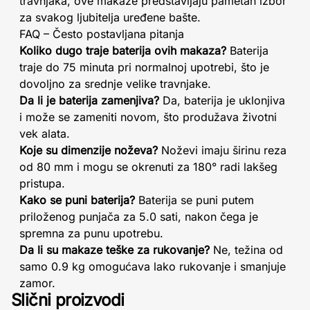
travnjaka, ove makaze predstavljaju pametan izbor
za svakog ljubitelja uređene bašte.
FAQ – Često postavljana pitanja
Koliko dugo traje baterija ovih makaza?
Baterija
traje do 75 minuta pri normalnoj upotrebi, što je
dovoljno za srednje velike travnjake.
Da li je baterija zamenjiva?
Da, baterija je uklonjiva
i može se zameniti novom, što produžava životni
vek alata.
Koje su dimenzije noževa?
Noževi imaju širinu reza
od 80 mm i mogu se okrenuti za 180° radi lakšeg
pristupa.
Kako se puni baterija?
Baterija se puni putem
priloženog punjača za 5.0 sati, nakon čega je
spremna za punu upotrebu.
Da li su makaze teške za rukovanje?
Ne, težina od
samo 0.9 kg omogućava lako rukovanje i smanjuje
zamor.
Slični proizvodi