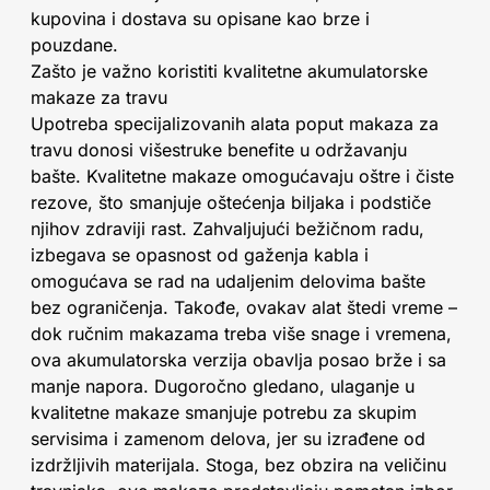
kupovina i dostava su opisane kao brze i
pouzdane.
Zašto je važno koristiti kvalitetne akumulatorske
makaze za travu
Upotreba specijalizovanih alata poput makaza za
travu donosi višestruke benefite u održavanju
bašte. Kvalitetne makaze omogućavaju oštre i čiste
rezove, što smanjuje oštećenja biljaka i podstiče
njihov zdraviji rast. Zahvaljujući bežičnom radu,
izbegava se opasnost od gaženja kabla i
omogućava se rad na udaljenim delovima bašte
bez ograničenja. Takođe, ovakav alat štedi vreme –
dok ručnim makazama treba više snage i vremena,
ova akumulatorska verzija obavlja posao brže i sa
manje napora. Dugoročno gledano, ulaganje u
kvalitetne makaze smanjuje potrebu za skupim
servisima i zamenom delova, jer su izrađene od
izdržljivih materijala. Stoga, bez obzira na veličinu