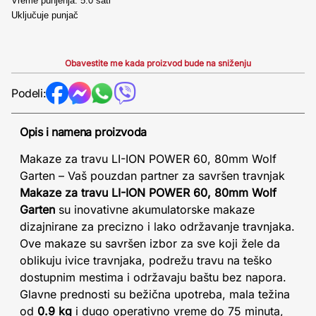
Vreme punjenja: 5.0 sati
Uključuje punjač
Obavestite me kada proizvod bude na sniženju
Podeli:
Opis i namena proizvoda
Makaze za travu LI-ION POWER 60, 80mm Wolf
Garten – Vaš pouzdan partner za savršen travnjak
Makaze za travu LI-ION POWER 60, 80mm Wolf
Garten
su inovativne akumulatorske makaze
dizajnirane za precizno i lako održavanje travnjaka.
Ove makaze su savršen izbor za sve koji žele da
oblikuju ivice travnjaka, podrežu travu na teško
dostupnim mestima i održavaju baštu bez napora.
Glavne prednosti su bežična upotreba, mala težina
od
0.9 kg
i dugo operativno vreme do 75 minuta,