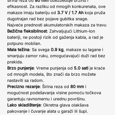
širina reza od
80 mm
obezbeđuje brzinu i
efikasnost. Za razliku od mnogih konkurenata, ove
makaze imaju bateriju od
3.7 V / 1.7 Ah
koja pruža
dugotrajan rad bez pojave gubitka snage.
Najveće prednosti akumulatorskih makaza za travu
Bežična fleksibilnost
: Zahvaljujući Lithium-Ion
bateriji, ne postoji rizik od gaženja kabla, a rad je
potpuno mobilan.
Mala težina
: Sa svega
0.9 kg
, makaze su lagane i
smanjuju zamor ruku, omogućavajući duži rad bez
prekida.
Brzo punjenje
: Vreme punjenja od
5.0 sati
je kraće
od mnogih modela, što znači da brzo možete
nastaviti sa radom.
Precizno rezanje
: Širina reza od
80 mm
i
mogućnost podešavanja visine pomoću točkova
garantuju ravnomernu i urednu površinu.
Lako skladištenje
: Okretna glava olakšava
pakovanje i čuvanje alata u garaži ili šupi.