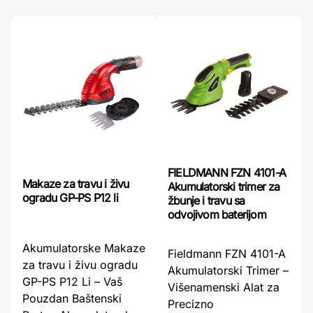
FIELDMANN FZN 4101-A
Makaze za travu i živu
Akumulatorski trimer za
ogradu GP-PS P12 li
žbunje i travu sa
odvojivom baterijom
Akumulatorske Makaze
Fieldmann FZN 4101-A
za travu i živu ogradu
Akumulatorski Trimer –
GP-PS P12 Li – Vaš
Višenamenski Alat za
Pouzdan Baštenski
Precizno