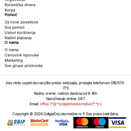
Korisnička strana
Korpa
Pomoć
Za nove posetioce
Sva pomoć
Uslovi korišćenja
Načini plaćanja
O nama
O nama
Cenovnik isporuke
Marketing
Sve grupe proizvoda
Ako niste uspeli da naručite preko websajta, probajte telefonom 018/575-
773
Radno vreme: radnim danima od 9-16h
Naručivanje online 24/7
Email:
office (*@*)odigledolokomotive(*.*)rs
Copyright © 2026 OdIgleDoLokomotive.rs ® Sva prava zadržana.