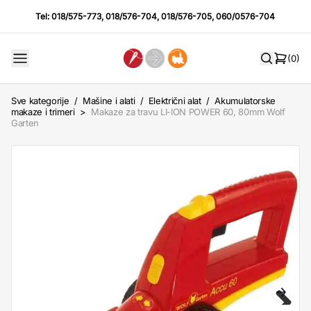
Tel:
018/575-773
,
018/576-704
,
018/576-705
,
060/0576-704
(0)
Sve kategorije
/
Mašine i alati
/
Električni alat
/
Akumulatorske
makaze i trimeri
>
Makaze za travu LI-ION POWER 60, 80mm Wolf
Garten