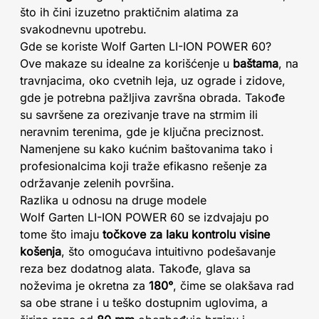
što ih čini izuzetno praktičnim alatima za
svakodnevnu upotrebu.
Gde se koriste Wolf Garten LI-ION POWER 60?
Ove makaze su idealne za korišćenje u
baštama
, na
travnjacima, oko cvetnih leja, uz ograde i zidove,
gde je potrebna pažljiva završna obrada. Takođe
su savršene za orezivanje trave na strmim ili
neravnim terenima, gde je ključna preciznost.
Namenjene su kako kućnim baštovanima tako i
profesionalcima koji traže efikasno rešenje za
održavanje zelenih površina.
Razlika u odnosu na druge modele
Wolf Garten LI-ION POWER 60 se izdvajaju po
tome što imaju
točkove za laku kontrolu visine
košenja
, što omogućava intuitivno podešavanje
reza bez dodatnog alata. Takođe, glava sa
noževima je okretna za
180°
, čime se olakšava rad
sa obe strane i u teško dostupnim uglovima, a