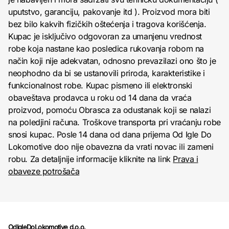
uputstvo, garanciju, pakovanje itd ). Proizvod mora biti
bez bilo kakvih fizičkih oštećenja i tragova korišćenja.
Kupac je isključivo odgovoran za umanjenu vrednost
robe koja nastane kao posledica rukovanja robom na
način koji nije adekvatan, odnosno prevazilazi ono što je
neophodno da bi se ustanovili priroda, karakteristike i
funkcionalnost robe. Kupac pismeno ili elektronski
obaveštava prodavca u roku od 14 dana da vraća
proizvod, pomoću Obrasca za odustanak koji se nalazi
na poledjini računa. Troškove transporta pri vraćanju robe
snosi kupac. Posle 14 dana od dana prijema Od Igle Do
Lokomotive doo nije obavezna da vrati novac ili zameni
robu. Za detaljnije informacije kliknite na link
Prava i
obaveze potrošača
OdIgleDoLokomotive d.o.o.