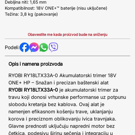
Debljina niti: 1,65 mm
Kompatibilnost: 18V ONE+™ baterije (nisu uključene)
Težina: 3,8 kg (pakovanje)
Obavestite me kada proizvod bude na sniženju
Podeli:
Opis i namena proizvoda
RYOBI RY18LTX33A-0 Akumulatorski trimer 18V
ONE+ HP – Snažan i precizan baštenski alat
RYOBI RY18LTX33A-0
je akumulatorski trimer za
travu koji donosi vrhunske performanse uz potpunu
slobodu kretanja bez kablova. Ovaj alat je
namenjen efikasnom košenju trave, uklanjanju
korova i preciznom oblikovanju ivica travnjaka.
Glavne prednosti uključuju napredni motor bez
četkica, podesivu širinu sečenja i integraciju u