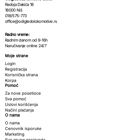
Radoja Dakića 18
18000 Niš
018/575-773
office@odigledolokomotive.rs
Radno vreme:
Radnim danom od 9-16h
Naručivanje online 24/7
Moje strane
Login
Registracija
Korisnička strana
Korpa
Pomoć
Za nove posetioce
Sva pomoć
Uslovi korišćenja
Načini plaćanja
O nama
O nama
Cenovnik isporuke
Marketing
Sve grupe proizvoda