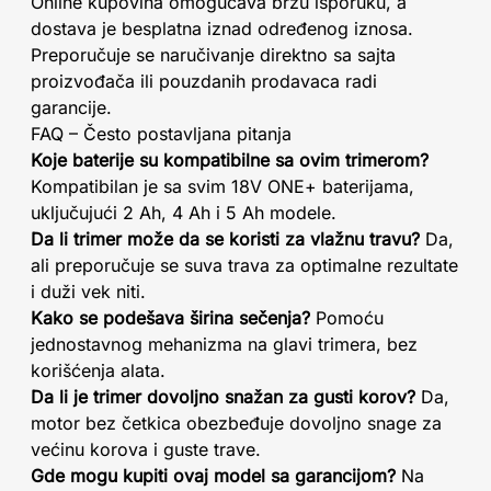
Online kupovina omogućava brzu isporuku, a
dostava je besplatna iznad određenog iznosa.
Preporučuje se naručivanje direktno sa sajta
proizvođača ili pouzdanih prodavaca radi
garancije.
FAQ – Često postavljana pitanja
Koje baterije su kompatibilne sa ovim trimerom?
Kompatibilan je sa svim 18V ONE+ baterijama,
uključujući 2 Ah, 4 Ah i 5 Ah modele.
Da li trimer može da se koristi za vlažnu travu?
Da,
ali preporučuje se suva trava za optimalne rezultate
i duži vek niti.
Kako se podešava širina sečenja?
Pomoću
jednostavnog mehanizma na glavi trimera, bez
korišćenja alata.
Da li je trimer dovoljno snažan za gusti korov?
Da,
motor bez četkica obezbeđuje dovoljno snage za
većinu korova i guste trave.
Gde mogu kupiti ovaj model sa garancijom?
Na