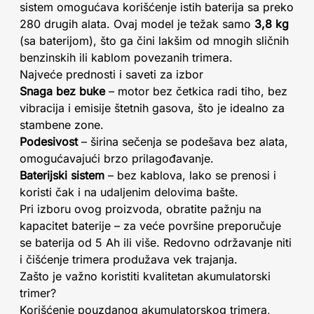
sistem omogućava korišćenje istih baterija sa preko
280 drugih alata. Ovaj model je težak samo
3,8 kg
(sa baterijom), što ga čini lakšim od mnogih sličnih
benzinskih ili kablom povezanih trimera.
Najveće prednosti i saveti za izbor
Snaga bez buke
– motor bez četkica radi tiho, bez
vibracija i emisije štetnih gasova, što je idealno za
stambene zone.
Podesivost
– širina sečenja se podešava bez alata,
omogućavajući brzo prilagođavanje.
Baterijski sistem
– bez kablova, lako se prenosi i
koristi čak i na udaljenim delovima bašte.
Pri izboru ovog proizvoda, obratite pažnju na
kapacitet baterije – za veće površine preporučuje
se baterija od 5 Ah ili više. Redovno održavanje niti
i čišćenje trimera produžava vek trajanja.
Zašto je važno koristiti kvalitetan akumulatorski
trimer?
Korišćenje pouzdanog akumulatorskog trimera,