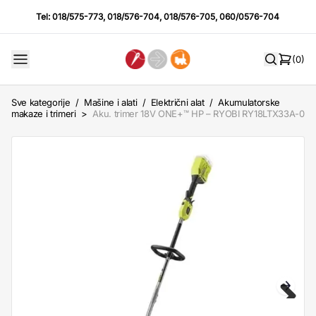
Tel:
018/575-773
,
018/576-704
,
018/576-705
,
060/0576-704
(0)
Sve kategorije
/
Mašine i alati
/
Električni alat
/
Akumulatorske
makaze i trimeri
>
Aku. trimer 18V ONE+™ HP – RYOBI RY18LTX33A-0