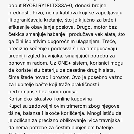
poput RYOBI RY18LTX33A-0, donosi brojne
prednosti. Prvo, nema kablova koji se zapetljavaju
ili ograničavaju kretanje, što je ključno za brže i
efikasnije obavljanje poslova. Drugo, motor bez
četkica smanjuje habanje i produžava vek alata, što
ga čini isplativim dugoročnim ulaganjem. Treće,
precizno sečenje i podesiva širina omogućavaju
uredniji izgled travnjaka, smanjujući potrebu za
ponovnim radom. Uz ONE+ sistem, korisnici mogu
da koriste istu bateriju za desetine drugih alata,
čime štede novac i prostor. Ovo je posebno važno
za ljubitelje bašte koji traže praktičnost i
performanse bez kompromisa.
Korisničko iskustvo i online kupovina
Kupci su zadovoljni ovim trimerom zbog njegove
tišine, balansa i lakoće korišćenja. Mnogi ističu da
je odličan za precizno oblikovanje ivica travnjaka i
da nema potrebe za čestim punjenjem baterije.