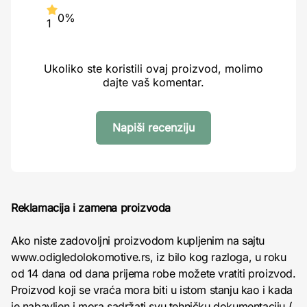
0%
1
Ukoliko ste koristili ovaj proizvod, molimo
dajte vaš komentar.
Napiši recenziju
Reklamacija i zamena proizvoda
Ako niste zadovoljni proizvodom kupljenim na sajtu
www.odigledolokomotive.rs, iz bilo kog razloga, u roku
od 14 dana od dana prijema robe možete vratiti proizvod.
Proizvod koji se vraća mora biti u istom stanju kao i kada
je nabavljen i mora sadržati svu tehničku dokumentaciju (