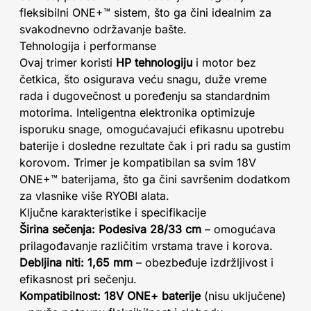
fleksibilni ONE+™ sistem, što ga čini idealnim za
svakodnevno održavanje bašte.
Tehnologija i performanse
Ovaj trimer koristi
HP tehnologiju
i motor bez
četkica, što osigurava veću snagu, duže vreme
rada i dugovečnost u poređenju sa standardnim
motorima. Inteligentna elektronika optimizuje
isporuku snage, omogućavajući efikasnu upotrebu
baterije i dosledne rezultate čak i pri radu sa gustim
korovom. Trimer je kompatibilan sa svim 18V
ONE+™ baterijama, što ga čini savršenim dodatkom
za vlasnike više RYOBI alata.
Ključne karakteristike i specifikacije
Širina sečenja: Podesiva 28/33 cm
– omogućava
prilagođavanje različitim vrstama trave i korova.
Debljina niti: 1,65 mm
– obezbeđuje izdržljivost i
efikasnost pri sečenju.
Kompatibilnost: 18V ONE+ baterije
(nisu uključene)