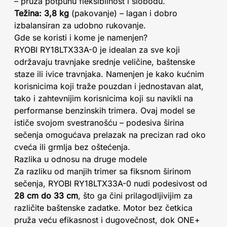
– pruža potpunu fleksibilnost i slobodu.
Težina: 3,8 kg
(pakovanje) – lagan i dobro
izbalansiran za udobno rukovanje.
Gde se koristi i kome je namenjen?
RYOBI RY18LTX33A-0 je idealan za sve koji
održavaju travnjake srednje veličine, baštenske
staze ili ivice travnjaka. Namenjen je kako kućnim
korisnicima koji traže pouzdan i jednostavan alat,
tako i zahtevnijim korisnicima koji su navikli na
performanse benzinskih trimera. Ovaj model se
ističe svojom svestranošću – podesiva širina
sečenja omogućava prelazak na precizan rad oko
cveća ili grmlja bez oštećenja.
Razlika u odnosu na druge modele
Za razliku od manjih trimer sa fiksnom širinom
sečenja, RYOBI RY18LTX33A-0 nudi podesivost od
28 cm do 33 cm
, što ga čini prilagodljivijim za
različite baštenske zadatke. Motor bez četkica
pruža veću efikasnost i dugovečnost, dok ONE+