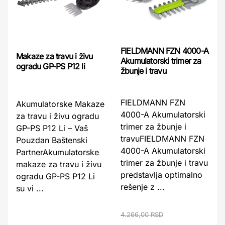
FIELDMANN FZN 4000-A
Makaze za travu i živu
Akumulatorski trimer za
ogradu GP-PS P12 li
žbunje i travu
FIELDMANN FZN
Akumulatorske Makaze
4000-A Akumulatorski
za travu i živu ogradu
trimer za žbunje i
GP-PS P12 Li – Vaš
travuFIELDMANN FZN
Pouzdan Baštenski
4000-A Akumulatorski
PartnerAkumulatorske
trimer za žbunje i travu
makaze za travu i živu
predstavlja optimalno
ogradu GP-PS P12 Li
rešenje z ...
su vi ...
4.266,00 RSD