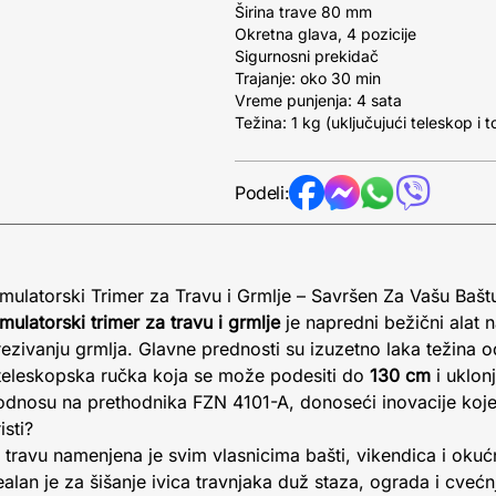
Širina trave 80 mm
Okretna glava, 4 pozicije
Sigurnosni prekidač
Trajanje: oko 30 min
Vreme punjenja: 4 sata
Težina: 1 kg (uključujući teleskop i 
Podeli:
atorski Trimer za Travu i Grmlje – Savršen Za Vašu Bašt
atorski trimer za travu i grmlje
je napredni bežični alat
orezivanju grmlja. Glavne prednosti su izuzetno laka težina
 teleskopska ručka koja se može podesiti do
130 cm
i uklonj
odnosu na prethodnika FZN 4101-A, donoseći inovacije koje 
sti?
avu namenjena je svim vlasnicima bašti, vikendica i okućni
ealan je za šišanje ivica travnjaka duž staza, ograda i cvećn