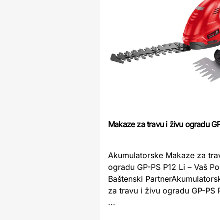
Makaze za travu i živu ogradu GP
Akumulatorske Makaze za trav
ogradu GP-PS P12 Li – Vaš P
Baštenski PartnerAkumulator
za travu i živu ogradu GP-PS P
...