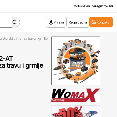
Dobrodošli:
neregistrovani
Prijava
Registracija
Korpa
(0)
orski trimer za travu i grmlje
2-AT
a travu i grmlje