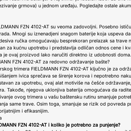
orezivanje grmova) u jednom uređaju. Pogledajte ostale akum
IELDMANN FZN 4102-AT su veoma zadovoljni. Posebno ističu 
rada. Mnogi su iznenadjeni snagom baterije koja uspeva da 
esiva ručka omogućavaju besprekoran prelazak sa trave na
ičan za kućnu upotrebu i predstavlja odličan odnos cene i kva
 je ovaj proizvod lako naručiti direktno iz udobnosti doma
LDMANN FZN 4102-AT za redovno održavanje bašte?
rskog trimera FIELDMANN FZN 4102-AT ključno je za održa
išanjem ivica sprečava se širenje korova i nepotrebno naku
stavan za upotrebu, ovaj alat motiviše na češće održavanje,
. Takođe, njegova uklonjiva baterija omogućava da radite 
učivanje ovog trimera u vašu baštensku rutinu smanjuje potr
nja same trave. Osim toga, smanjuje se rizik od povreda pri
ijatnijim i efikasnijim.
a
ELDMANN FZN 4102-AT i koliko je potrebno za punjenje?