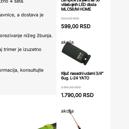
ižno 4 sata.
višebojnih LED dioda
MLC58/M HOME
davnice, a dostava je
923,00 RSD
599,00 RSD
orezivanje nižeg žbunja.
akcija
 trimer je izuzetno
rmacija, konsultujte
Ključ nasadni udarni 3/4”
6ug. L-24 YATO
2.160,00 RSD
1.790,00 RSD
akcija