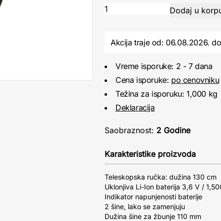
Akcija traje od: 06.08.2026.
d
Vreme isporuke: 2 - 7 dana
Cena isporuke:
po cenovniku
Težina za isporuku: 1,000 kg
Deklaracija
Saobraznost:
2 Godine
Karakteristike proizvoda
Teleskopska ručka: dužina 130 cm
Uklonjiva Li-Ion baterija 3,6 V / 1,
Indikator napunjenosti baterije
2 šine, lako se zamenjuju
Dužina šine za žbunje 110 mm