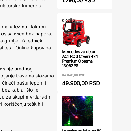
1.790,00 RSD
ulatorske trimere u
akcija
malu težinu i lakoću
ošiša ivice bez napora.
 grmlje. Zajednički
liteta. Online kupovina i
Mercedes za decu
.
ACTROS Crveni 4x4
Premium Oprema
13062PS
vanje urednog i
pljanje trave na stazama
64.640,00 RSD
 čineći baštu lepom i
49.900,00 RSD
bez kabla, što je
ebu za skupim vrtlarskim
akcija
 korišćenju teških i
Lampice za jelku sa 50