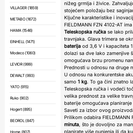
nižeg grmlja i živice. Zahvalju
VILLAGER (1859)
stojećem položaju bez saginjanj
Ključne karakteristike i inovaci
METABO (1672)
FIELDMANN FZN 4102-AT ima nek
HAMA (1546)
Teleskopska ručka
se lako pri
travnjaka. Glava trimera se ok
EINHELL (1471)
baterija
od 3,6 V i kapaciteta 
dolazi sa dve lako zamenjive š
Modeco (1060)
omogućava brzu promenu nam
LEVIOR (999)
Prednosti u odnosu na druge 
U odnosu na konkurentske aku
DEWALT (993)
samo
1 kg
. To ga čini znatno 
YATO (915)
Teleskopska ručka i vodeći toč
velika prednost za velike trav
Ruko (902)
baterije omogućava planiranje
Hogert (895)
Saveti za izbor ovog proizvod
Prilikom odabira FIELDMANN FZ
BEOROL (847)
minuta
, što je dovoljno za man
planirate više punjenja ili da k
Home (807)