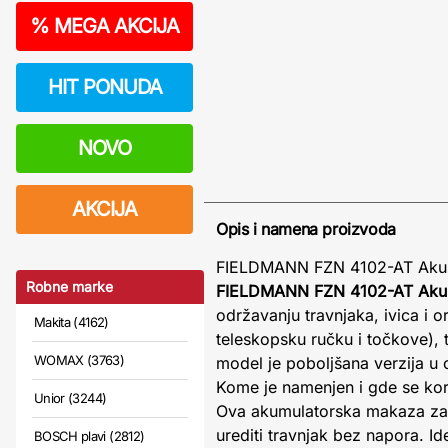
%
MEGA AKCIJA
HIT PONUDA
NOVO
AKCIJA
Opis i namena proizvoda
FIELDMANN FZN 4102-AT Akumul
Robne marke
FIELDMANN FZN 4102-AT Akumul
održavanju travnjaka, ivica i 
Makita (4162)
teleskopsku ručku i točkove),
WOMAX (3763)
model je poboljšana verzija u 
Kome je namenjen i gde se kori
Unior (3244)
Ova akumulatorska makaza za tr
urediti travnjak bez napora. Id
BOSCH plavi (2812)