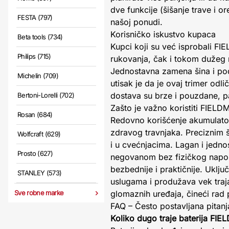
dve funkcije (šišanje trave i 
FESTA (797)
našoj ponudi.
Korisničko iskustvo kupaca
Beta tools (734)
Kupci koji su već isprobali F
Philips (715)
rukovanja, čak i tokom dužeg 
Jednostavna zamena šina i pod
Michelin (709)
utisak je da je ovaj trimer odl
dostava su brze i pouzdane, pa
Bertoni-Lorelli (702)
Zašto je važno koristiti FIE
Rosan (684)
Redovno korišćenje akumulato
zdravog travnjaka. Preciznim š
Wolfcraft (629)
i u cvećnjacima. Lagan i jedno
Prosto (627)
negovanom bez fizičkog napora
bezbednije i praktičnije. Uklj
STANLEY (573)
uslugama i produžava vek traja
Sve robne marke
glomaznih uređaja, čineći rad pr
FAQ – Često postavljana pitanj
Koliko dugo traje baterija FI