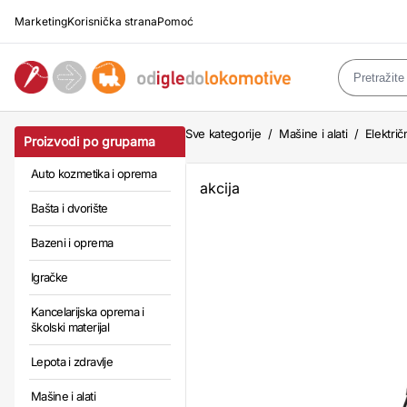
Marketing
Korisnička strana
Pomoć
Sve kategorije
/
Mašine i alati
/
Električn
Proizvodi po grupama
Auto kozmetika i oprema
akcija
Bašta i dvorište
Bazeni i oprema
Igračke
Kancelarijska oprema i
školski materijal
Lepota i zdravlje
Mašine i alati