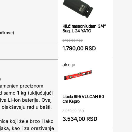
Ključ nasadni udarni 3/4”
6ug. L-24 YATO
točkove)
2.160,00 RSD
1.790,00 RSD
akcija
u
 namenjen preciznom
 od samo
1 kg
(uključujući
Libela 995 VULCAN 60
iva Li-Ion baterija. Ovaj
cm Kapro
olakšavaju rad u bašti.
3.960,00 RSD
3.534,00 RSD
ca koji žele brzo i lako
jaka, kao i za orezivanje