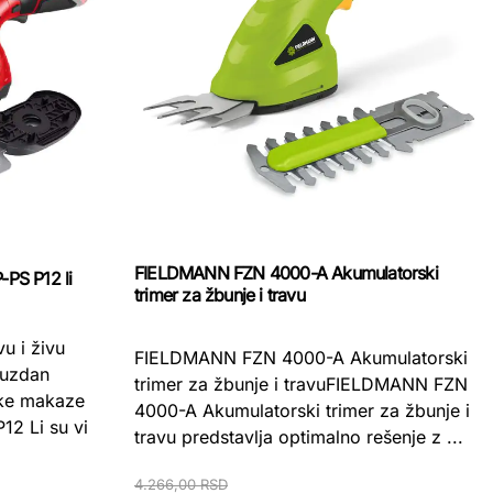
FIELDMANN FZN 4000-A Akumulatorski
-PS P12 li
trimer za žbunje i travu
u i živu
FIELDMANN FZN 4000-A Akumulatorski
ouzdan
trimer za žbunje i travuFIELDMANN FZN
ske makaze
4000-A Akumulatorski trimer za žbunje i
12 Li su vi
travu predstavlja optimalno rešenje z ...
4.266,00 RSD