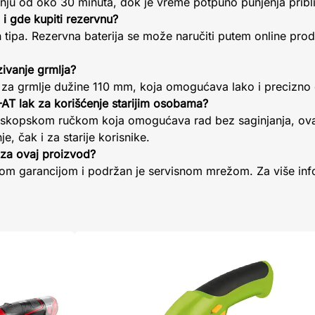
anju od oko 30 minuta, dok je vreme potpuno punjenja pribl
 i gde kupiti rezervnu?
Ion tipa. Rezervna baterija se može naručiti putem online pro
zivanje grmlja?
u za grmlje dužine 110 mm, koja omogućava lako i precizno 
T lak za korišćenje starijim osobama?
eskopskom ručkom koja omogućava rad bez saginjanja, ovaj
e, čak i za starije korisnike.
s za ovaj proizvod?
kom garancijom i podržan je servisnom mrežom. Za više info