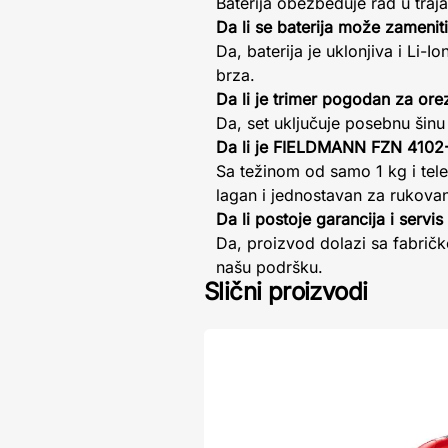
Baterija obezbeđuje rad u traj
Da li se baterija može zameniti
Da, baterija je uklonjiva i Li-
brza.
Da li je trimer pogodan za ore
Da, set uključuje posebnu šin
Da li je FIELDMANN FZN 4102-A
Sa težinom od samo 1 kg i tel
lagan i jednostavan za rukovanj
Da li postoje garancija i servi
Da, proizvod dolazi sa fabrič
našu podršku.
Slični proizvodi