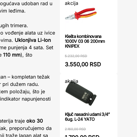
akcija
a omogućava udoban rad u
ivim leđima.
gih trimera.
o vođenje alata uz ivice
Klešta kombinovana
lovima.
Uklonjiva Li-Ion
1000V 03 06 200mm
KNIPEX
me punjenja 4 sata. Set
ne
110 mm
), što
5.232,00 RSD
3.550,00 RSD
gan – kompletan težak
akcija
or pri dužem radu.
ćem položaju, što je
 indikator napunjenosti
Ključ nasadni udarni 3/4”
6ug. L-24 YATO
terija traje
oko 30
vnjak, preporučujemo da
2.160,00 RSD
ji traže lagan alat sa