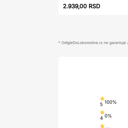
2.939,00 RSD
* OdIgleDoLokomotive.rs ne garantuje za
100%
5
0%
4