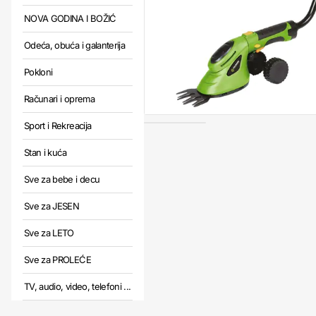
NOVA GODINA I BOŽIĆ
Odeća, obuća i galanterija
Pokloni
Računari i oprema
Sport i Rekreacija
Stan i kuća
Sve za bebe i decu
Sve za JESEN
Sve za LETO
Sve za PROLEĆE
TV, audio, video, telefoni ...