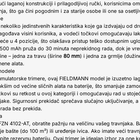
jući laganoj konstrukciji i prilagodljivoj ručki, korisnicim
a, što ga čini pogodnim i za starije osobe ili one sa osetlj
je
oliko jedinstvenih karakteristika koje ga izdvajaju od dru
lagođava visini korisnika, a vodeći točkovi omogućavaju lak
reće u 4 pozicije, što olakšava pristup teško dostupnim ug
1500 mAh pruža do 30 minuta neprekidnog rada, dok je vre
ine – jedna za travu (širine
80 mm
) i jedna za grmlje (duži
ene alata.
modele
mulatorske trimere, ovaj FIELDMANN model je izuzetno la
lakšim od većine sličnih alata na baterije, što smanjuje zam
kovi su retkost u ovoj kategoriji i omogućavaju rad u stoje
njake. Sigurnosni prekidač sprečava slučajno uključivanje, a
 rada bez prekida.
a
N 4102-AT, obratite pažnju na veličinu vašeg travnjaka. Ba
je bašte (do 100 m²) ili uređenje ivica. Ako imate veći tra
upite rezervnu bateriju. Ovaj trimer je idealan izbor za one ko