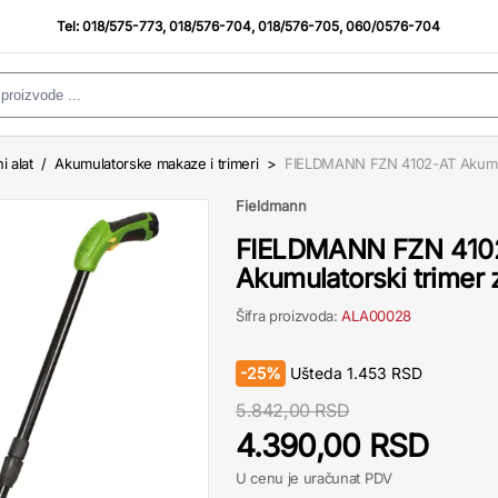
Tel:
018/575-773
,
018/576-704
,
018/576-705
,
060/0576-704
i alat
/
Akumulatorske makaze i trimeri
>
FIELDMANN FZN 4102-AT Akumulat
Fieldmann
FIELDMANN FZN 410
Akumulatorski trimer z
Šifra proizvoda:
ALA00028
-
25%
Ušteda
1.453
RSD
5.842,00 RSD
4.390,00 RSD
U cenu je uračunat PDV