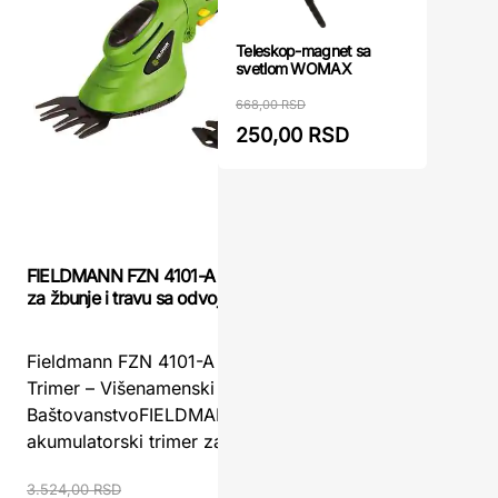
Teleskop-magnet sa
svetlom WOMAX
668,00 RSD
250,00 RSD
FIELDMANN FZN 4101-A Akumulatorski trimer
Aku trimer 
za žbunje i travu sa odvojivom baterijom
WOMAX
Fieldmann FZN 4101-A Akumulatorski
Aku trime
Trimer – Višenamenski Alat za Precizno
7.2 li WO
BaštovanstvoFIELDMANN FZN 4101-A
pomoćnikA
akumulatorski trimer za ...
živu ogra
3.524,00 RSD