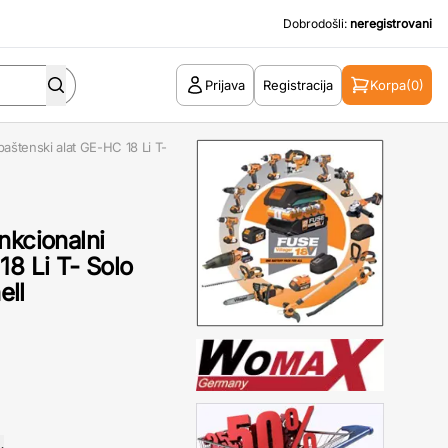
Dobrodošli:
neregistrovani
Prijava
Registracija
Korpa
(0)
baštenski alat GE-HC 18 Li T-
nkcionalni
18 Li T- Solo
ell