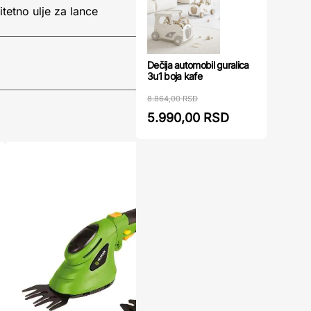
tetno ulje za lance
Dečija automobil guralica
3u1 boja kafe
8.864,00 RSD
5.990,00 RSD