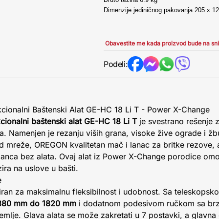
Dimenzije jediničnog pakovanja 205 x 
Obavestite me kada proizvod bude na sn
Podeli:
nkcionalni Baštenski Alat GE-HC 18 Li T - Power X-Change
kcionalni baštenski alat GE-HC 18 Li T
je svestrano rešenje 
. Namenjen je rezanju viših grana, visoke žive ograde i žb
d mreže, OREGON kvalitetan mač i lanac za britke rezove,
lanca bez alata. Ovaj alat iz Power X-Change porodice om
ira na uslove u bašti.
e
niran za maksimalnu fleksibilnost i udobnost. Sa teleskops
880 mm do 1820 mm
i dodatnom podesivom ručkom sa brzi
zemlje. Glava alata se može zakretati u 7 postavki, a glavna