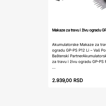
Makaze za travu i živu ogradu GP
Akumulatorske Makaze za trav
ogradu GP-PS P12 Li – Vaš P
Baštenski PartnerAkumulator
za travu i živu ogradu GP-PS P
...
2.939,00 RSD