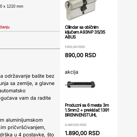
120 x 1210 mm
Cilindar sa običnim
iženju
ključem A93NP 35/35
ABUS
1.192,00 RSD
890,00 RSD
akcija
za održavanje bašte bez
unja sa zemlje, a glavne
 automatsko
ogućava vam da radite
Produzni sa 6 mesta 3m
1.5mm2 + prekidač 1391
BRENNENSTUHL
kom aluminijumskom
2.467,00 RSD
m pričvršćivanjem,
1.890,00 RSD
 drška u 4 postavke, što