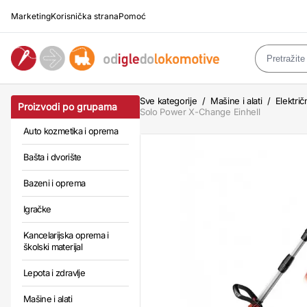
Marketing
Korisnička strana
Pomoć
Sve kategorije
/
Mašine i alati
/
Električn
Proizvodi po grupama
Solo Power X-Change Einhell
Auto kozmetika i oprema
Bašta i dvorište
Bazeni i oprema
Igračke
Kancelarijska oprema i
školski materijal
Lepota i zdravlje
Mašine i alati