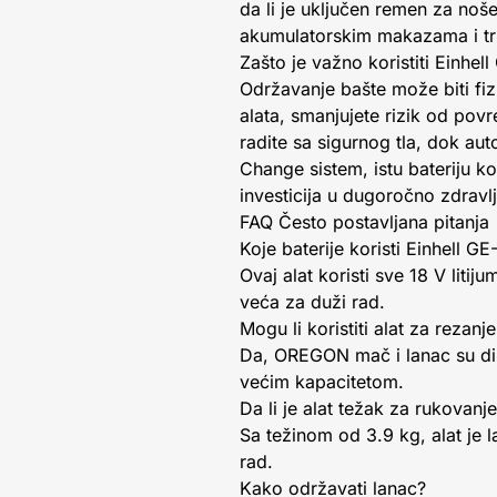
da li je uključen remen za noše
akumulatorskim makazama i tr
Zašto je važno koristiti Einhel
Održavanje bašte može biti fiz
alata, smanjujete rizik od p
radite sa sigurnog tla, dok a
Change sistem, istu bateriju kor
investicija u dugoročno zdravlj
FAQ Često postavljana pitanja
Koje baterije koristi Einhell G
Ovaj alat koristi sve 18 V liti
veća za duži rad.
Mogu li koristiti alat za rezanj
Da, OREGON mač i lanac su diza
većim kapacitetom.
Da li je alat težak za rukovanj
Sa težinom od 3.9 kg, alat je 
rad.
Kako održavati lanac?