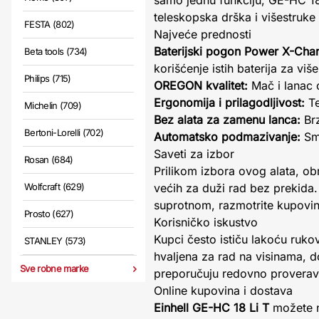
samo jednu funkciju, GE-HC 1
teleskopska drška i višestruke
FESTA (802)
Najveće prednosti
Baterijski pogon Power X-Cha
Beta tools (734)
korišćenje istih baterija za više
Philips (715)
OREGON kvalitet:
Mač i lanac 
Ergonomija i prilagodljivost:
Te
Michelin (709)
Bez alata za zamenu lanca:
Brz
Bertoni-Lorelli (702)
Automatsko podmazivanje:
Sma
Saveti za izbor
Rosan (684)
Prilikom izbora ovog alata, obr
Wolfcraft (629)
većih za duži rad bez prekida.
suprotnom, razmotrite kupovin
Prosto (627)
Korisničko iskustvo
Kupci često ističu lakoću ruk
STANLEY (573)
hvaljena za rad na visinama, 
Sve robne marke
preporučuju redovno proverava
Online kupovina i dostava
Einhell GE-HC 18 Li T
možete na