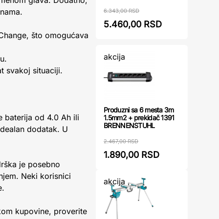
zamenom glava. Dodatno,
sinama.
6.343,00 RSD
5.460,00 RSD
X-Change, što omogućava
akcija
u.
 svakoj situaciji.
Produzni sa 6 mesta 3m
 baterija od 4.0 Ah ili
1.5mm2 + prekidač 1391
BRENNENSTUHL
idealan dodatak. U
2.467,00 RSD
1.890,00 RSD
drška je posebno
jem. Neki korisnici
akcija
e.
ikom kupovine, proverite