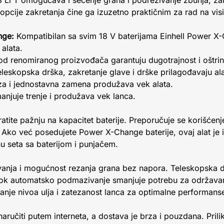
8 Li T omogućava i sečenje grana i podrezivanje žbunja, 
 opcije zakretanja čine ga izuzetno praktičnim za rad na vi
nge:
Kompatibilan sa svim 18 V baterijama Einhell Power 
 alata.
od renomiranog proizvođača garantuju dugotrajnost i oštrin
leskopska drška, zakretanje glave i drške prilagođavaju alat
a i jednostavna zamena produžava vek alata.
njuje trenje i produžava vek lanca.
atite pažnju na kapacitet baterije. Preporučuje se korišćenje
 Ako već posedujete Power X-Change baterije, ovaj alat je 
u seta sa baterijom i punjačem.
ovanja i mogućnost rezanja grana bez napora. Teleskopska 
dok automatsko podmazivanje smanjuje potrebu za održavan
nje nivoa ulja i zatezanost lanca za optimalne performans
ručiti putem interneta, a dostava je brza i pouzdana. Pril