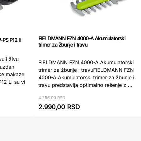
FIELDMANN FZN 4000-A Akumulatorski
-PS P12 li
trimer za žbunje i travu
u i živu
FIELDMANN FZN 4000-A Akumulatorski
ouzdan
trimer za žbunje i travuFIELDMANN FZN
ske makaze
4000-A Akumulatorski trimer za žbunje i
12 Li su vi
travu predstavlja optimalno rešenje z ...
4.266,00 RSD
2.990,00 RSD