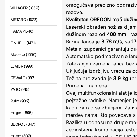
omogućava precizno podreziva
VILLAGER (1859)
rezove.
Kvalitetan OREGON mač duži
METABO (1672)
Laserski obrađen nož sa dija
HAMA (1546)
dužinom reza od
400 mm
i r
Brzina lanca je
3.76 m/s
, sa
17
EINHELL (1471)
Metalni zupčanici garantuju du
Modeco (1060)
Automatsko podmazivanje lanca
Zatezanje i zamena lanca bez a
LEVIOR (999)
Uključuje izdržljivu vreću za o
DEWALT (993)
Težina proizvoda je
3.9 kg
(br
Primena i namena
YATO (915)
Ovaj multifunkcionalni alat je 
pejzažne radnike. Namenjen je 
Ruko (902)
kao i za rad sa žbunjem. Zahval
Hogert (895)
merdevinama, što povećava sigu
Razlika u odnosu na druge mo
BEOROL (847)
Jedinstvena kombinacija teste
Home (807)