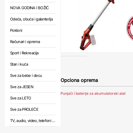
NOVA GODINA I BOŽIĆ
Odeća, obuća i galanterija
Pokloni
Računari i oprema
Sport i Rekreacija
Stan i kuća
Sve za bebe i decu
Opciona oprema
Sve za JESEN
Punjači i baterije za akumulatorski alat
Sve za LETO
Sve za PROLEĆE
TV, audio, video, telefoni ...