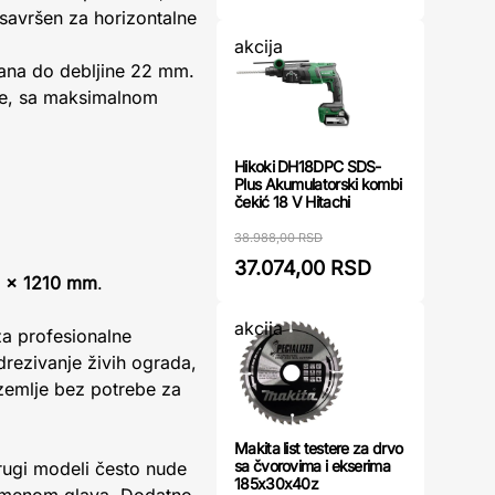
savršen za horizontalne
akcija
ana do debljine 22 mm.
je, sa maksimalnom
Hikoki DH18DPC SDS-
Plus Akumulatorski kombi
čekić 18 V Hitachi
38.988,00 RSD
37.074,00 RSD
0 x 1210 mm
.
akcija
za profesionalne
drezivanje živih ograda,
 zemlje bez potrebe za
Makita list testere za drvo
sa čvorovima i ekserima
rugi modeli često nude
185x30x40z