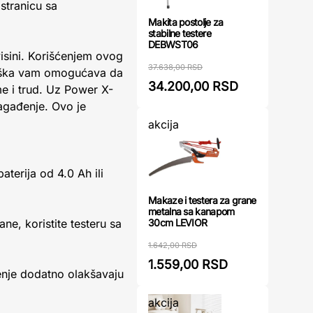
 stranicu sa
Makita postolje za
stabilne testere
DEBWST06
visini. Korišćenjem ovog
37.638,00 RSD
drška vam omogućava da
34.200,00 RSD
e i trud. Uz Power X-
 zagađenje. Ovo je
akcija
aterija od 4.0 Ah ili
Makaze i testera za grane
metalna sa kanapom
30cm LEVIOR
e, koristite testeru sa
1.642,00 RSD
1.559,00 RSD
enje dodatno olakšavaju
akcija