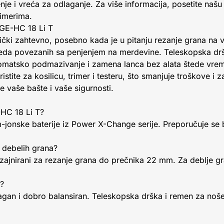
nje i vreća za odlaganje. Za više informacija, posetite našu
imerima.
l GE-HC 18 Li T
ički zahtevno, posebno kada je u pitanju rezanje grana na 
ovreda povezanih sa penjenjem na merdevine. Teleskopska 
utomatsko podmazivanje i zamena lanca bez alata štede vrem
istite za kosilicu, trimer i testeru, što smanjuje troškove i
e vaše bašte i vaše sigurnosti.
E-HC 18 Li T?
jum-jonske baterije iz Power X-Change serije. Preporučuje se b
e debelih grana?
jnirani za rezanje grana do prečnika 22 mm. Za deblje gran
e?
lagan i dobro balansiran. Teleskopska drška i remen za noš