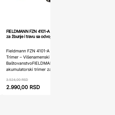
FIELDMANN FZN 4101-A Akumulatorski trimer
Aku trimer 
za žbunje i travu sa odvojivom baterijom
WOMAX
Fieldmann FZN 4101-A Akumulatorski
Aku trime
Trimer – Višenamenski Alat za Precizno
7.2 li WO
BaštovanstvoFIELDMANN FZN 4101-A
pomoćnikA
akumulatorski trimer za ...
živu ogra
3.524,00 RSD
2.990,00 RSD
3.599,