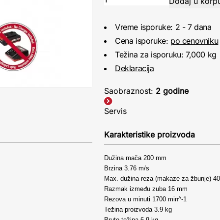
Vreme isporuke: 2 - 7 dana
Cena isporuke:
po cenovniku
Težina za isporuku: 7,000 kg
Deklaracija
Saobraznost:
2 godine
Servis
Karakteristike proizvoda
Dužina mača 200 mm
Brzina 3.76 m/s
Max. dužina reza (makaze za žbunje) 
Razmak između zuba 16 mm
Rezova u minuti 1700 min^-1
Težina proizvoda 3.9 kg
Bruto težina 6.9 kg