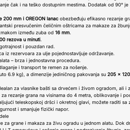
nje čak i na teško dostupnim mestima. Dodatak od 90° je 
ne 200 mm i OREGON lanac
obezbeđuju efikasno rezanje gr
mantski presvučenim čeličnim oštricama za makaze za žbun
azmakom između zuba od
16 mm
.
00 rezova u minuti
.
gotrajnost i pouzdan rad.
 iz rezervoara za ulje pojednostavljuje održavanje.
lata – brza i jednostavna procedura.
dlaganje i transport te remen za nošenje.
uto 6.9 kg), a dimenzije jediničnog pakovanja su
205 x 12
idealan za vlasnike bašti sa drvećem i živom ogradom, ali i 
za rezanje grana na visinama do 4 metra, oblikovanje i po
jujući teleskopskoj dršci i okretnoj glavi, možete raditi sa
rnost i smanjuje fizički napor.
dele
re za grane i makaza za živu ogradu u jednom alatu. Dok d