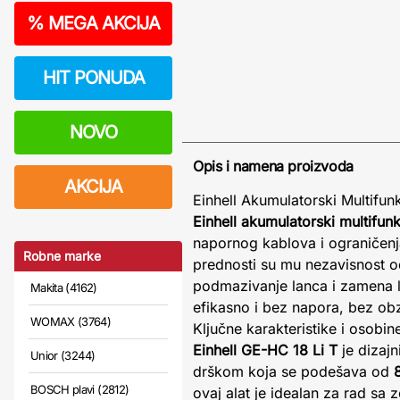
%
MEGA AKCIJA
HIT PONUDA
NOVO
Opis i namena proizvoda
AKCIJA
Einhell Akumulatorski Multifu
Einhell akumulatorski multifun
napornog kablova i ograničenja
Robne marke
prednosti su mu nezavisnost o
podmazivanje lanca i zamena 
Makita (4162)
efikasno i bez napora, bez obz
WOMAX (3764)
Ključne karakteristike i osobin
Einhell GE-HC 18 Li T
je dizaj
Unior (3244)
drškom koja se podešava od
BOSCH plavi (2812)
ovaj alat je idealan za rad sa 