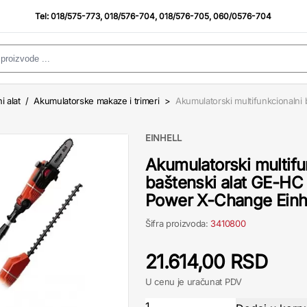
Tel:
018/575-773
,
018/576-704
,
018/576-705
,
060/0576-704
i alat
/
Akumulatorske makaze i trimeri
>
Akumulatorski multifunkcionalni 
EINHELL
Akumulatorski multifu
baštenski alat GE-HC 
Power X-Change Einh
Šifra proizvoda:
3410800
21.614,00 RSD
U cenu je uračunat PDV