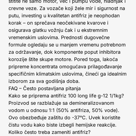
štitite ne samo motor, već i pumpu vode, hladnjak i
crevne veze. Za vozače koji žele mir i sigurnost na
putu, investing u kvalitetan antifriz je neophodan
korak – on sprečava neočekivane kvarove i
osigurava glatku vožnju čak i u ekstremnim
vremenskim uslovima. Prednosti dugovečne
formule ogledaju se u manjem vremenu potrebnom
za održavanje, dok komponente poput inhibitora
korozije štite skupe motore. Pored toga, lakoća
pripreme koncentrata omogućava prilagođavanje
specifičnim klimatskim uslovima, čineći ga idealnim
izborom za sva godišnja doba.
FAQ – Često postavljana pitanja
Kako se priprema antifriz 100 long life g-12 1/1kg?
Proizvod se razblažuje sa demineralizovanom
vodom u odnosu 1:1 (50% antifriza, 50% vode).
Ovo obezbeđuje zaštitu do -37°C. Uvek koristite
čistu vodu kako biste izbegli hemijske reakcije.
Koliko često treba zameniti antifriz?