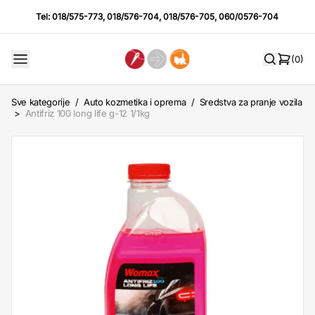
Tel:
018/575-773
,
018/576-704
,
018/576-705
,
060/0576-704
(0)
Sve kategorije
/
Auto kozmetika i oprema
/
Sredstva za pranje vozila
>
Antifriz 100 long life g-12 1/1kg