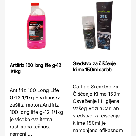
Sredstvo za čišćenje
Antifriz 100 long life g-12
klime 150ml carlab
1/1kg
CarLab Sredstvo za
Antifriz 100 Long Life
Čišćenje Klime 150ml –
G-12 1/1kg – Vrhunska
Osveženje i Higijena
zaštita motoraAntifriz
Vašeg VozilaCarLab
100 long life g-12 1/1kg
sredstvo za čišćenje
je visokokvalitetna
klime 150ml je
rashladna tečnost
namenjeno efikasnom
namenj ...