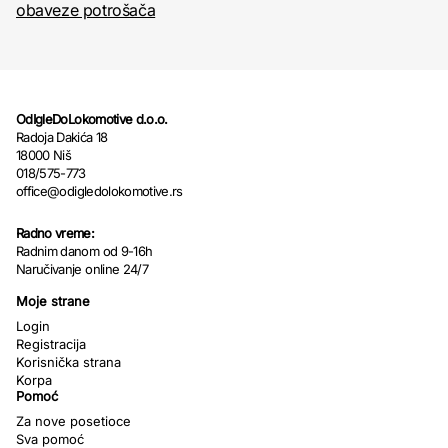
obaveze potrošača
OdIgleDoLokomotive d.o.o.
Radoja Dakića 18
18000 Niš
018/575-773
office@odigledolokomotive.rs
Radno vreme:
Radnim danom od 9-16h
Naručivanje online 24/7
Moje strane
Login
Registracija
Korisnička strana
Korpa
Pomoć
Za nove posetioce
Sva pomoć