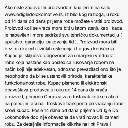
Ako niste zadovoljni proizvodom kupljenim na sajtu
www.odigledolokomotive.rs, iz bilo kog razloga, u roku
od 14 dana od dana prijema robe možete vratiti proizvod.
Proizvod koji se vraća mora biti u istom stanju kao i kada
je nabavljen i mora sadržati svu tehničku dokumentaciju (
uputstvo, garanciju, pakovanje itd ). Proizvod mora biti
bez bilo kakvih fizičkih oštećenja i tragova korišćenja.
Kupac je isključivo odgovoran za umanjenu vrednost
robe koja nastane kao posledica rukovanja robom na
način koji nije adekvatan, odnosno prevazilazi ono što je
neophodno da bi se ustanovili priroda, karakteristike i
funkcionalnost robe. Kupac pismeno ili elektronski
obaveštava prodavca u roku od 14 dana da vraća
proizvod, pomoću Obrasca za odustanak koji se nalazi
na poledjini računa. Troškove transporta pri vraćanju robe
snosi kupac. Posle 14 dana od dana prijema Od Igle Do
Lokomotive doo nije obavezna da vrati novac ili zameni
robu. Za detaljnije informacije kliknite na link
Prava i