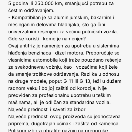
5 godina ili 250.000 km, smanjujući potrebu za
čestim održavanjem.
- Kompatibilan je sa aluminijumskim, bakarnim i
mesinganim delovima hladnjaka, što ga čini
univerzalnim rešenjem za većinu putničkih vozila.
Gde se koristi i kome je namenjen?
Ovaj antifriz je namenjen za upotrebu u sistemima
hlađenja benzinaca i dizel motora. Preporučuje se
vlasnicima automobila koji traže pouzdano rešenje
za svakodnevnu vožnju, kao i vozačima koji žele
da smanje troškove održavanja. Razlika u odnosu
na druge modele, poput G-11 ili G-13, leži u dužem
radnom veku i boljoj zaštiti od korozije. Nije
predviđen za profesionalnu upotrebu u teškim
mašinama, ali je odličan za standardna vozila.
Najveće prednosti i saveti za izbor
Najveće prednosti ovog proizvoda su jednostavna
priprema, dugotrajan učinak i zaštita od kamenca.
Prilikom izbora obratite pažnju na preporuke