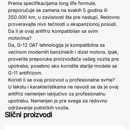
Prema specifikacijama long life formule,
preporučuje se zamena na svakih 5 godina ili
250.000 km, u zavisnosti šta pre nastupi. Redovno
proveravajte nivo tečnosti u ekspanzionoj posudi.
Da li je ovaj antifriz kompatibilan sa svim
motorima?
Da, G-12 OAT tehnologija je kompatibilna sa
većinom modernih benzinskih i dizel motora. Ipak,
proverite preporuke proizvođača vašeg vozila pre
upotrebe, posebno ako koristite starije modele sa
G-11 antifrizom.
Koristi li se ovaj proizvod u profesionalne svrhe?
U tekstu i karakteristikama ne navodi se da je ovaj
antifriz namenjen isključivo za profesionalnu
upotrebu. Namenjen je pre svega za redovno
održavanje putničkih vozila.
Slični proizvodi