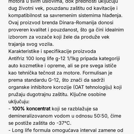
motora u svim uslovima, dok prednosti uključuju
dug životni vek, pouzdanu zaštitu od kavitacije i
kompatibilnost sa savremenim sistemima hlađenja.
Ovaj proizvod brenda Dinara-Romanija donosi
proveren kvalitet i pouzdanost, što ga čini idealnim
izborom za vozače koji žele da produže vek
trajanja svog vozila.
Karakteristike i specifikacije proizvoda
Antifriz 100 long life g-12 1/1kg pripada kategoriji
auto kozmetike i opreme, ali se pre svega ističe
kao tehnička tečnost za motore. Formulisan je
prema standardu G-12, što znači da sadrži
organske inhibitore korozije (OAT tehnologiju) koji
pružaju dugotrajnu zaštitu. Ključne osobine
uključuju:
-
100% koncentrat
koji se razblažuje sa
demineralizovanom vodom u odnosu 50:50, čime
se postiže zaštita do -37°C.
- Long life formula omogućava interval zamene od