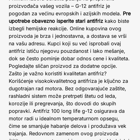
proizvođača vašeg vozila – G-12 antifriz je
pogodan za većinu evropskih i azijskih modela.
Pre
upotrebe obavezno isperite stari antifriz
kako biste
izbegli hemijske reakcije. Online kupovina ovog
proizvoda je brza i jednostavna, a dostava se vrši
na vašu adresu. Kupci koji su već isprobali ovaj
antifriz ističu njegovu pouzdanost i lako mešanje,
dok se često pominje dobar odnos cene i kvaliteta.
Pogledajte sličan proizvod za dodatne opcije.
Zašto je važno koristiti kvalitetan antifriz?
Korišćenje visokokvalitetnog antifriza je ključno za
dugotrajan rad motora. Bez odgovarajuće zaštite,
rashladni sistem može pretrpeti štetu od leda,
korozije ili pregrevanja, što dovodi do skupih
popravki. Antifriz 100 long life g-12 osigurava da
motor radi u idealnom temperaturnom opsegu,
čime se smanjuje habanje delova i produžava vek
trajanja. Redovnom zamenom ovog proizvoda