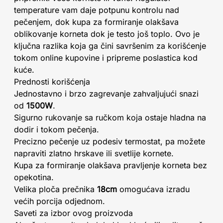
temperature vam daje potpunu kontrolu nad
pečenjem, dok kupa za formiranje olakšava
oblikovanje korneta dok je testo još toplo. Ovo je
ključna razlika koja ga čini savršenim za korišćenje
tokom online kupovine i pripreme poslastica kod
kuće.
Prednosti korišćenja
Jednostavno i brzo zagrevanje zahvaljujući snazi
od
1500W
.
Sigurno rukovanje sa ručkom koja ostaje hladna na
dodir i tokom pečenja.
Precizno pečenje uz podesiv termostat, pa možete
napraviti zlatno hrskave ili svetlije kornete.
Kupa za formiranje olakšava pravljenje korneta bez
opekotina.
Velika ploča prečnika
18cm
omogućava izradu
većih porcija odjednom.
Saveti za izbor ovog proizvoda