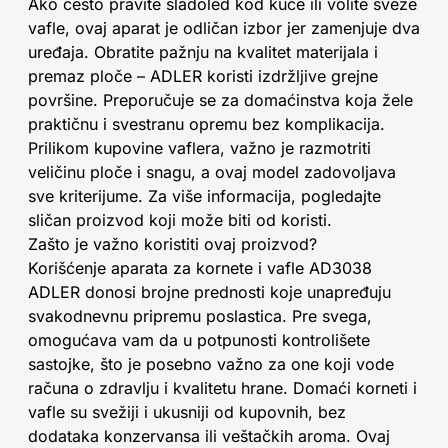
Ako često pravite sladoled kod kuće ili volite sveže
vafle, ovaj aparat je odličan izbor jer zamenjuje dva
uređaja. Obratite pažnju na kvalitet materijala i
premaz ploče – ADLER koristi izdržljive grejne
površine. Preporučuje se za domaćinstva koja žele
praktičnu i svestranu opremu bez komplikacija.
Prilikom kupovine vaflera, važno je razmotriti
veličinu ploče i snagu, a ovaj model zadovoljava
sve kriterijume. Za više informacija, pogledajte
sličan proizvod koji može biti od koristi.
Zašto je važno koristiti ovaj proizvod?
Korišćenje aparata za kornete i vafle AD3038
ADLER donosi brojne prednosti koje unapređuju
svakodnevnu pripremu poslastica. Pre svega,
omogućava vam da u potpunosti kontrolišete
sastojke, što je posebno važno za one koji vode
računa o zdravlju i kvalitetu hrane. Domaći korneti i
vafle su svežiji i ukusniji od kupovnih, bez
dodataka konzervansa ili veštačkih aroma. Ovaj