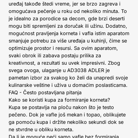
uređaj takođe štedi vreme, jer se brzo zagreva i
omogućava pečenje u roku od nekoliko minuta. To
je idealno za porodice sa decom, gde brzi deserti
mogu biti spremljeni za doručak ili užinu. Dodatno,
mogućnost pravljenja korneta i vafla istim aparatom
smanjuje potrebu za više uređaja u kuhinji, čime se
optimizuje prostor i resursi. Sa ovim aparatom,
svaki obrok ili zabava postaju prilika za
kreativnost, a rezultati su uvek impresivni. Zbog
svega ovoga, ulaganje u AD3038 ADLER je
pametan izbor za svakog ko želi da unapredi svoje
kulinarske veštine i uživa u domaćim poslasticama.
FAQ - Često postavljana pitanja
Kako se koristi kupa za formiranje korneta?
Kupa se postavlja na ploču nakon što je testo
pečeno. Dok je vafle još mekan i topao, oblikujete
ga pomoću kupa i držite nekoliko sekundi dok se
ne stvrdne u obliku korneta.
Da li je moguće peći samo vafle bez formiranja