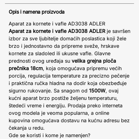
Opis i namena proizvoda
Aparat za kornete i vafle AD3038 ADLER
Aparat za kornete i vafle AD3038 ADLER
je savršen
izbor za sve ljubitelje domaćih poslastica koji žele
brzo i jednostavno da pripreme sveže, hrskave
kornete za sladoled ili ukusne vafle. Glavne
prednosti ovog uređaja su
velika grejna ploča
prečnika 18cm
, koja omogućava pripremu većih
porcija, regulacija temperature za precizno pečenje
i praktična ručka hladna na dodir koja obezbeđuje
sigurno rukovanje. Sa snagom od
1500W
, ovaj
kućni aparat brzo postiže željenu temperaturu,
štedeći vreme i energiju. Prodaja preko interneta
ovog modela je veoma popularna, a online
kupovina omogućava dostavu na kućnu adresu bez
čekanja u redu.
Gde se koristi i kome je namenjen?