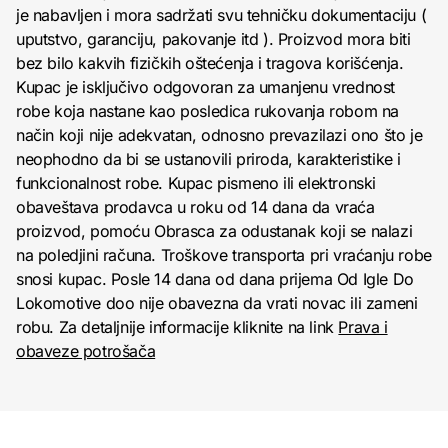
je nabavljen i mora sadržati svu tehničku dokumentaciju (
uputstvo, garanciju, pakovanje itd ). Proizvod mora biti
bez bilo kakvih fizičkih oštećenja i tragova korišćenja.
Kupac je isključivo odgovoran za umanjenu vrednost
robe koja nastane kao posledica rukovanja robom na
način koji nije adekvatan, odnosno prevazilazi ono što je
neophodno da bi se ustanovili priroda, karakteristike i
funkcionalnost robe. Kupac pismeno ili elektronski
obaveštava prodavca u roku od 14 dana da vraća
proizvod, pomoću Obrasca za odustanak koji se nalazi
na poledjini računa. Troškove transporta pri vraćanju robe
snosi kupac. Posle 14 dana od dana prijema Od Igle Do
Lokomotive doo nije obavezna da vrati novac ili zameni
robu. Za detaljnije informacije kliknite na link
Prava i
obaveze potrošača