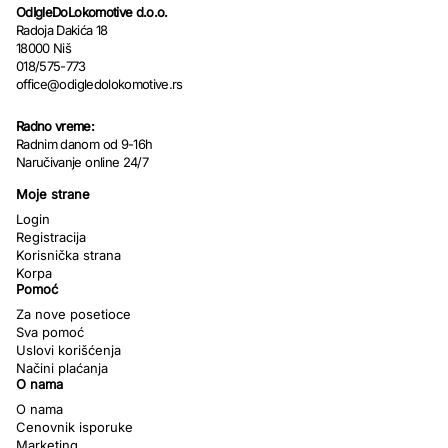
OdIgleDoLokomotive d.o.o.
Radoja Dakića 18
18000 Niš
018/575-773
office@odigledolokomotive.rs
Radno vreme:
Radnim danom od 9-16h
Naručivanje online 24/7
Moje strane
Login
Registracija
Korisnička strana
Korpa
Pomoć
Za nove posetioce
Sva pomoć
Uslovi korišćenja
Načini plaćanja
O nama
O nama
Cenovnik isporuke
Marketing