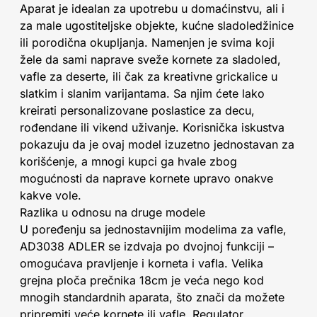
Aparat je idealan za upotrebu u domaćinstvu, ali i
za male ugostiteljske objekte, kućne sladoledžinice
ili porodična okupljanja. Namenjen je svima koji
žele da sami naprave sveže kornete za sladoled,
vafle za deserte, ili čak za kreativne grickalice u
slatkim i slanim varijantama. Sa njim ćete lako
kreirati personalizovane poslastice za decu,
rođendane ili vikend uživanje. Korisnička iskustva
pokazuju da je ovaj model izuzetno jednostavan za
korišćenje, a mnogi kupci ga hvale zbog
mogućnosti da naprave kornete upravo onakve
kakve vole.
Razlika u odnosu na druge modele
U poređenju sa jednostavnijim modelima za vafle,
AD3038 ADLER se izdvaja po dvojnoj funkciji –
omogućava pravljenje i korneta i vafla. Velika
grejna ploča prečnika 18cm je veća nego kod
mnogih standardnih aparata, što znači da možete
pripremiti veće kornete ili vafle. Regulator