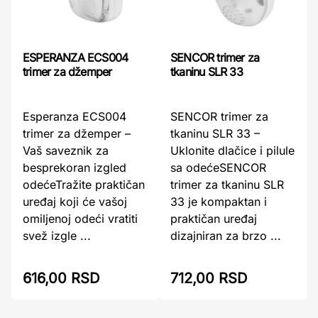
ESPERANZA ECS004
SENCOR trimer za
trimer za džemper
tkaninu SLR 33
Esperanza ECS004
SENCOR trimer za
trimer za džemper –
tkaninu SLR 33 –
Vaš saveznik za
Uklonite dlačice i pilule
besprekoran izgled
sa odećeSENCOR
odećeTražite praktičan
trimer za tkaninu SLR
uređaj koji će vašoj
33 je kompaktan i
omiljenoj odeći vratiti
praktičan uređaj
svež izgle ...
dizajniran za brzo ...
712,00 RSD
616,00 RSD