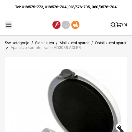
Tel:
018/575-773
,
018/576-704
,
018/576-705
,
060/0576-704
(0)
Sve kategorije
/
Stan i kuća
/
Mali kućni aparati
/
Ostali kućni aparati
>
Aparat za kornete i vafle AD3038 ADLER