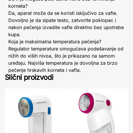
korneta?
Da, aparat može da se koristi isključivo za vafle.
Dovoljno je da sipate testo, zatvorite poklopac i
nakon pečenja izvadite vafle direktno bez upotrebe
kupa.
Koja je maksimalna temperatura pečenja?
Regulator temperature omogućava podešavanje od
nižih do viših nivoa, što je prikazano na samom
uređaju. Najviša temperatura je dovoljna za brzo
pečenje hrskavih korneta i vafla.
Slični proizvodi