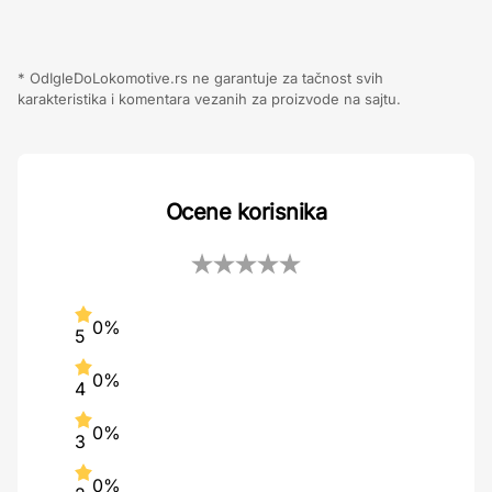
* OdIgleDoLokomotive.rs ne garantuje za tačnost svih
karakteristika i komentara vezanih za proizvode na sajtu.
Ocene korisnika
0%
5
0%
4
0%
3
0%