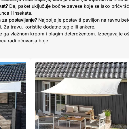
ket?
Da, paket uključuje bočne zavese koje se lako pričvršć
unca i insekata.
za postavljanje?
Najbolje je postaviti paviljon na ravnu be
 Za travu, koristite dodatne tegle ili ankere.
te ga vlažnom krpom i blagim deterdžentom. Izbegavajte oš
cu radi očuvanja boje.