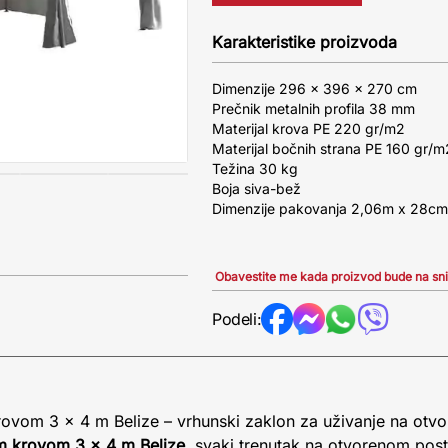
Karakteristike proizvoda
Dimenzije 296 x 396 x 270 cm
Prečnik metalnih profila 38 mm
Materijal krova PE 220 gr/m2
Materijal bočnih strana PE 160 gr/m
Težina 30 kg
Boja siva-bež
Dimenzije pakovanja 2,06m x 28cm
Obavestite me kada proizvod bude na sn
Podeli:
krovom 3 x 4 m Belize – vrhunski zaklon za uživanje na ot
im krovom 3 x 4 m Belize
, svaki trenutak na otvorenom postaje