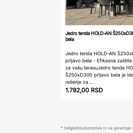
Jedro tenda HOLD-AN Š250xD30
bela
Jedro tenda HOLD-AN Š250
prljavo bela - Efikasna zaštit
za vašu terasuJedro tenda 
Š250xD300 prljavo bela je id
rešenje za ...
1.782,00 RSD
* OdIgleDoLokomotive.rs ne garantuje za