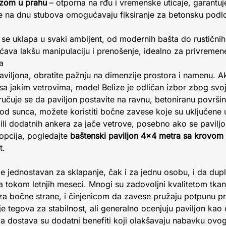
azom u prahu
– otporna na rđu i vremenske uticaje, garantuj
 na dnu stubova omogućavaju fiksiranje za betonsku podlog
 se uklapa u svaki ambijent, od modernih bašta do rustičnih
va lakšu manipulaciju i prenošenje, idealno za privremene 
a
viljona, obratite pažnju na dimenzije prostora i namenu. A
u sa jakim vetrovima, model Belize je odličan izbor zbog svo
učuje se da paviljon postavite na ravnu, betoniranu površi
u od sunca, možete koristiti bočne zavese koje su uključene
ili dodatnih ankera za jače vetrove, posebno ako se pavilj
opcija, pogledajte
baštenski paviljon 4x4 metra sa krovom
t.
ize jednostavan za sklapanje, čak i za jednu osobu, i da dupl
ga tokom letnjih meseci. Mnogi su zadovoljni kvalitetom tk
a bočne strane, i činjenicom da zavese pružaju potpunu pri
e tegova za stabilnost, ali generalno ocenjuju paviljon kao
rza dostava su dodatni benefiti koji olakšavaju nabavku ovo