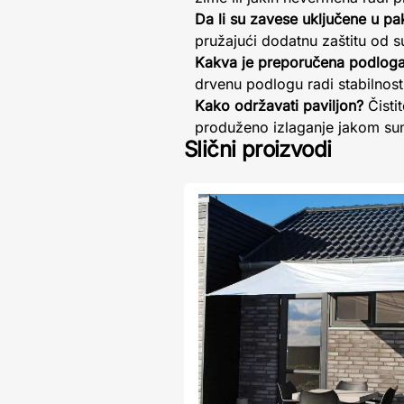
Da li su zavese uključene u pa
pružajući dodatnu zaštitu od s
Kakva je preporučena podloga 
drvenu podlogu radi stabilnosti.
Kako održavati paviljon?
Čisti
produženo izlaganje jakom sun
Slični proizvodi