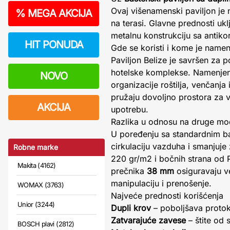
Ovaj višenamenski paviljon je 
%
MEGA AKCIJA
na terasi. Glavne prednosti ukl
metalnu konstrukciju sa antiko
HIT PONUDA
Gde se koristi i kome je name
Paviljon Belize je savršen za 
hotelske komplekse. Namenjen 
NOVO
organizacije roštilja, venčan
pružaju dovoljno prostora za vel
AKCIJA
upotrebu.
Razlika u odnosu na druge mo
U poređenju sa standardnim ba
cirkulaciju vazduha i smanjuje
Robne marke
220 gr/m2 i bočnih strana od P
Makita (4162)
prečnika
38 mm
osiguravaju v
manipulaciju i prenošenje.
WOMAX (3763)
Najveće prednosti korišćenja
Unior (3244)
Dupli krov
– poboljšava protok 
Zatvarajuće zavese
– štite od 
BOSCH plavi (2812)