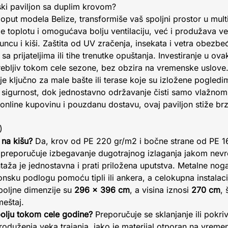
nski paviljon sa duplim krovom?
 poput modela Belize, transformiše vaš spoljni prostor u mul
 toplotu i omogućava bolju ventilaciju, već i produžava vek
uncu i kiši. Zaštita od UV zračenja, insekata i vetra obezbe
 prijateljima ili tihe trenutke opuštanja. Investiranje u ov
otrebljiv tokom cele sezone, bez obzira na vremenske uslov
je ključno za male bašte ili terase koje su izložene pogled
e sigurnost, dok jednostavno održavanje čisti samo vlažno
online kupovinu i pouzdanu dostavu, ovaj paviljon stiže brz
)
 na kišu?
Da, krov od PE 220 gr/m2 i bočne strane od PE 1
se preporučuje izbegavanje dugotrajnog izlaganja jakom nev
aža je jednostavna i prati priložena uputstva. Metalne nog
nsku podlogu pomoću tipli ili ankera, a celokupna instalaci
oljne dimenzije su
296 x 396 cm
, a visina iznosi
270 cm
,
meštaj.
apolju tokom cele godine?
Preporučuje se sklanjanje ili pokri
produženja veka trajanja, iako je materijal otporan na vreme