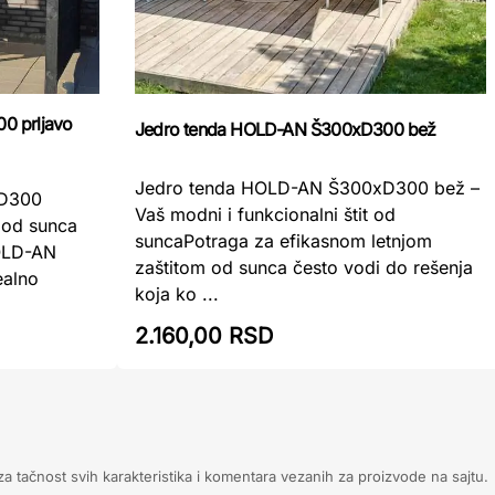
0 prljavo
Jedro tenda HOLD-AN Š300xD300 bež
Jedro tenda HOLD-AN Š300xD300 bež –
xD300
Vaš modni i funkcionalni štit od
a od sunca
suncaPotraga za efikasnom letnjom
HOLD-AN
zaštitom od sunca često vodi do rešenja
ealno
koja ko ...
2.160,00 RSD
 tačnost svih karakteristika i komentara vezanih za proizvode na sajtu.