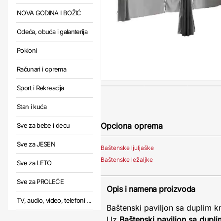
NOVA GODINA I BOŽIĆ
Odeća, obuća i galanterija
Pokloni
Računari i oprema
Sport i Rekreacija
Stan i kuća
Opciona oprema
Sve za bebe i decu
Sve za JESEN
Baštenske ljuljaške
Baštenske ležaljke
Sve za LETO
Sve za PROLEĆE
Opis i namena proizvoda
TV, audio, video, telefoni ...
Baštenski paviljon sa duplim 
Uz
Baštenski paviljon sa dupl