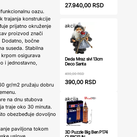
27.940,00 RSD
tifunkcionalnu oazu.
 trajanja konstrukcije
akcija
đuje prijatno okruženje
akav proizvod znači
e. Dodatno, bočne
ima suseda. Stabilna
m krpom osigurava
Deda Mraz sivi 13cm
o i jednostavno,
Deco Santa
490,00 RSD
390,00 RSD
60 gr/m2 pružaju dobru
remenu.
akcija
are na dnu stubova
ja traje oko 30 minuta.
 što obezbeđuje dovoljno
vanje paviljona tokom
3D Puzzle Big Ben P174
nske uslove.
CUBICFUN