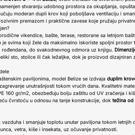
namenjen stvaranju udobnog prostora za okupljanja, opuštanje
jučuju moderan dupli krov koji poboljšava ventilaciju i sman
rozivnim premazom i praktične zavese koje pružaju privatnos
njen?
porodične vikendice, bašte, terase, restorane sa letnjom baš
je svima koji žele da maksimalno iskoriste spoljni prostor
ja i rođendana, do svakodnevnog odmora uz knjigu.
Dimenzij
iki sto, stolice ili čak ležaljke, dok je proizvod dizajniran
dele
štenskim paviljonima, model Belize se izdvaja
duplim kro
 zagrevanje unutrašnjosti tokom vrućih dana. Kvalitetni mate
E 160 gr/m2, obezbeđuju bolju zaštitu od UV zračenja i kiše
eću čvrstoću u odnosu na tanje konstrukcije, dok
težina od
vazduha i smanjuje toplotu unutar paviljona tokom letnjih 
sunca, vetra, kiše i insekata, uz očuvanje privatnosti.