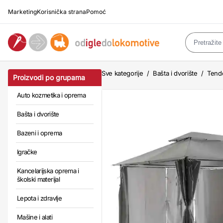
Marketing
Korisnička strana
Pomoć
Sve kategorije
/
Bašta i dvorište
/
Tende
Proizvodi po grupama
Auto kozmetika i oprema
Bašta i dvorište
Bazeni i oprema
Igračke
Kancelarijska oprema i
školski materijal
Lepota i zdravlje
Mašine i alati