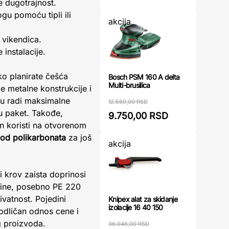
e dugotrajnost.
u pomoću tipli ili
akcija
 vikendica.
instalacije.
ko planirate češća
Bosch PSM 160 A delta
Multi-brusilica
je metalne konstrukcije i
nu radi maksimalne
12.580,00 RSD
 u paket. Takođe,
9.750,00 RSD
on koristi na otvorenom
 od polikarbonata
za još
akcija
i krov zaista doprinosi
anine, posebno PE 220
vatnost. Pojedini
Knipex alat za skidanje
izolacije 16 40 150
 odličan odnos cene i
g proizvoda.
36.048,00 RSD