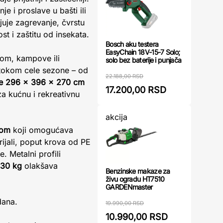
 i proslave u bašti ili
juje zagrevanje, čvrstu
t i zaštitu od insekata.
Bosch aku testera
EasyChain 18V-15-7 Solo;
tom, kampove ili
solo bez baterije i punjača
 tokom cele sezone – od
22.188,00 RSD
e 296 x 396 x 270 cm
17.200,00 RSD
 za kućnu i rekreativnu
akcija
vom
koji omogućava
rijali, poput krova od PE
. Metalni profili
 30 kg
olakšava
Benzinske makaze za
živu ogradu HT7510
GARDENmaster
dana.
19.990,00 RSD
10.990,00 RSD