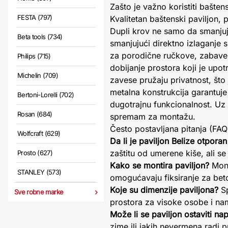
Zašto je važno koristiti bašte
FESTA (797)
Kvalitetan baštenski paviljon,
Dupli krov ne samo da smanjuje
Beta tools (734)
smanjujući direktno izlaganje s
za porodične ručkove, zabave sa
Philips (715)
dobijanje prostora koji je up
Michelin (709)
zavese pružaju privatnost, što 
metalna konstrukcija garantuj
Bertoni-Lorelli (702)
dugotrajnu funkcionalnost. Uz 
Rosan (684)
spremam za montažu.
Često postavljana pitanja (FAQ
Wolfcraft (629)
Da li je paviljon Belize otporan
zaštitu od umerene kiše, ali 
Prosto (627)
Kako se montira paviljon?
Mont
STANLEY (573)
omogućavaju fiksiranje za beto
Koje su dimenzije paviljona?
Sp
Sve robne marke
prostora za visoke osobe i na
Može li se paviljon ostaviti n
zime ili jakih nevermena radi 