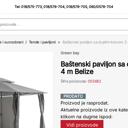
Tel:
018/575-773
,
018/576-704
,
018/576-705
,
060/0576-704
 i suncobrani
/
Tende i paviljoni
>
Baštenski paviljon sa duplim krovom 3 
Green bay
Baštenski paviljon sa
4 m Belize
Šifra proizvoda:
055682
PRODATO
Proizvod je rasprodat.
Aktuelne proizvode iz ove kate
klikom na dugme ispod:
Vidi proizvode