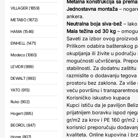
Metalna konstrukcija sa prem
VILLAGER (1859)
Jednostavna montaža
– nogare
ankera.
METABO (1672)
Neutralna boja siva-bež
– lako
Mala težina od 30 kg
– omoguća
HAMA (1546)
Saveti za izbor ovog proizvod
EINHELL (1471)
Prilikom odabira baštenskog pa
okupljanja ili živite u područj
Modeco (1060)
mogućnosti učvršćenja. Prepor
LEVIOR (999)
stabilnosti. Za dodatnu zaštit
razmislite o dodavanju tegova 
DEWALT (993)
prostoru bez zaklona. Za više 
veću površinu i transparentnos
YATO (915)
Korisničko iskustvo kupaca
Ruko (902)
Kupci ističu da je paviljon Bel
prijatnijem boravku ispod nje
Hogert (895)
gr/m2 za krov i PE 160 gr/m2 z
BEOROL (847)
korisnici preporučuju dodavanj
kvaliteta. Online kupovina i b
Home (807)