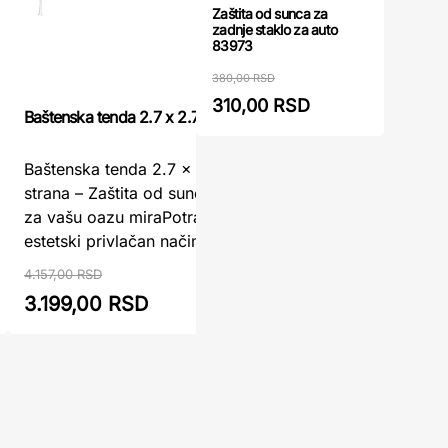
Zaštita od sunca za
zadnje staklo za auto
83973
380,00 RSD
310,00 RSD
Jedro ten
Baštenska tenda 2.7 x 2.7 m bez bočnih strana
solarnim 
Baštenska tenda 2.7 x 2.7 m bez bočnih
Jedro te
strana – Zaštita od sunca i elegantan hlad
sa solar
za vašu oazu miraPotražite li pouzdan i
osvetljen
estetski privlačan način da ...
3m x 3m 
LED ...
4.157,00 RSD
3.199,00 RSD
4.283,