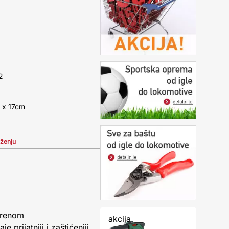
2
 x 17cm
iženju
vorenom
akcija
 prijatniji i zaštićeniji.