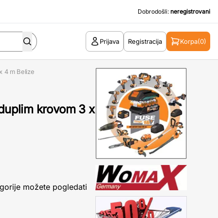
Dobrodošli:
neregistrovani
Prijava
Registracija
Korpa
(0)
x 4 m Belize
 duplim krovom 3 x
gorije možete pogledati