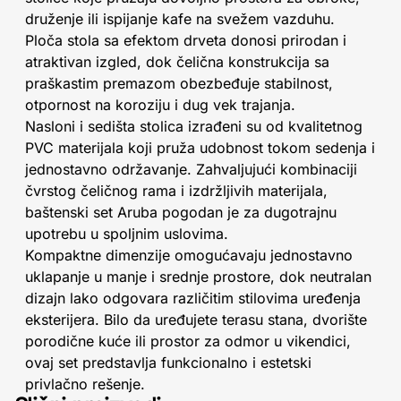
druženje ili ispijanje kafe na svežem vazduhu.
Ploča stola sa efektom drveta donosi prirodan i
atraktivan izgled, dok čelična konstrukcija sa
praškastim premazom obezbeđuje stabilnost,
otpornost na koroziju i dug vek trajanja.
Nasloni i sedišta stolica izrađeni su od kvalitetnog
PVC materijala koji pruža udobnost tokom sedenja i
jednostavno održavanje. Zahvaljujući kombinaciji
čvrstog čeličnog rama i izdržljivih materijala,
baštenski set Aruba pogodan je za dugotrajnu
upotrebu u spoljnim uslovima.
Kompaktne dimenzije omogućavaju jednostavno
uklapanje u manje i srednje prostore, dok neutralan
dizajn lako odgovara različitim stilovima uređenja
eksterijera. Bilo da uređujete terasu stana, dvorište
porodične kuće ili prostor za odmor u vikendici,
ovaj set predstavlja funkcionalno i estetski
privlačno rešenje.