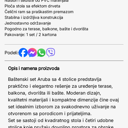
Naslon i sedište od PVC materijala
Ploča stola sa efektom drveta
Čelični ram sa praškastim premazom
Stabilna i izdržljiva konstrukcija
Jednostavno održavanje
Pogodno za terase, balkone, bašte i dvorišta
Pakovanje: 1 set / 2 kartona
Podeli:
Opis i namena proizvoda
Baštenski set Aruba sa 4 stolice predstavlja
praktično i elegantno rešenje za uređenje terase,
balkona, dvorišta ili bašte. Moderan dizajn,
kvalitetni materijali i kompaktne dimenzije čine ovaj
set idealnim izborom za svakodnevno uživanje na
otvorenom sa porodicom i prijateljima.
Set se sastoji od kvadratnog stola i četiri udobne
stolice koje pružaju dovoljno prostora za obroke,