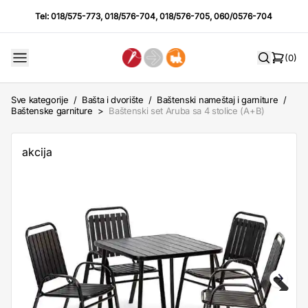
Tel:
018/575-773
,
018/576-704
,
018/576-705
,
060/0576-704
(0)
Sve kategorije
/
Bašta i dvorište
/
Baštenski nameštaj i garniture
/
Baštenske garniture
>
Baštenski set Aruba sa 4 stolice (A+B)
akcija