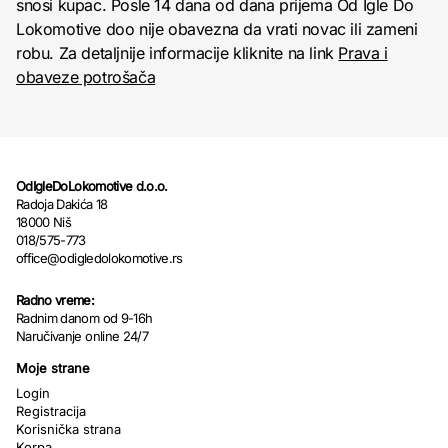
snosi kupac. Posle 14 dana od dana prijema Od Igle Do
Lokomotive doo nije obavezna da vrati novac ili zameni
robu. Za detaljnije informacije kliknite na link
Prava i
obaveze potrošača
OdIgleDoLokomotive d.o.o.
Radoja Dakića 18
18000 Niš
018/575-773
office@odigledolokomotive.rs
Radno vreme:
Radnim danom od 9-16h
Naručivanje online 24/7
Moje strane
Login
Registracija
Korisnička strana
Korpa