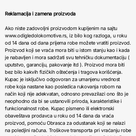
Reklamacija i zamena proizvoda
Ako niste zadovoljni proizvodom kupljenim na sajtu
www.odigledolokomotive.rs, iz bilo kog razloga, u roku
od 14 dana od dana prijema robe možete vratiti proizvod.
Proizvod koji se vraća mora biti u istom stanju kao i kada
je nabavljen i mora sadržati svu tehničku dokumentaciju (
uputstvo, garanciju, pakovanje itd ). Proizvod mora biti
bez bilo kakvih fizičkih oštećenja i tragova korišćenja.
Kupac je isključivo odgovoran za umanjenu vrednost
robe koja nastane kao posledica rukovanja robom na
način koji nije adekvatan, odnosno prevazilazi ono što je
neophodno da bi se ustanovili priroda, karakteristike i
funkcionalnost robe. Kupac pismeno ili elektronski
obaveštava prodavca u roku od 14 dana da vraća
proizvod, pomoću Obrasca za odustanak koji se nalazi
na poledjini računa. Troškove transporta pri vraćanju robe