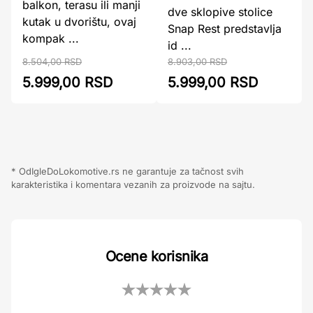
balkon, terasu ili manji
dve sklopive stolice
kutak u dvorištu, ovaj
Snap Rest predstavlja
kompak ...
id ...
8.504,00 RSD
8.903,00 RSD
5.999,00 RSD
5.999,00 RSD
* OdIgleDoLokomotive.rs ne garantuje za tačnost svih
karakteristika i komentara vezanih za proizvode na sajtu.
Ocene korisnika