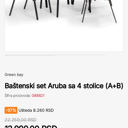
Green bay
Baštenski set Aruba sa 4 stolice (A+B)
Šifra proizvoda:
088821
-
37%
Ušteda
8.260
RSD
22.259,00 RSD