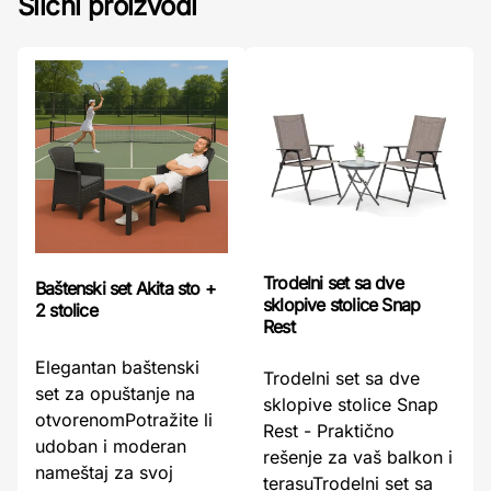
Slični proizvodi
Trodelni set sa dve
Baštenski set Akita sto +
sklopive stolice Snap
2 stolice
Rest
Elegantan baštenski
Trodelni set sa dve
set za opuštanje na
sklopive stolice Snap
otvorenomPotražite li
Rest - Praktično
udoban i moderan
rešenje za vaš balkon i
nameštaj za svoj
terasuTrodelni set sa