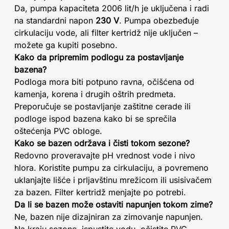
Da, pumpa kapaciteta 2006 lit/h je uključena i radi
na standardni napon
230 V
. Pumpa obezbeđuje
cirkulaciju vode, ali filter kertridž nije uključen –
možete ga kupiti posebno.
Kako da pripremim podlogu za postavljanje
bazena?
Podloga mora biti potpuno ravna, očišćena od
kamenja, korena i drugih oštrih predmeta.
Preporučuje se postavljanje zaštitne cerade ili
podloge ispod bazena kako bi se sprečila
oštećenja PVC obloge.
Kako se bazen održava i čisti tokom sezone?
Redovno proveravajte pH vrednost vode i nivo
hlora. Koristite pumpu za cirkulaciju, a povremeno
uklanjajte lišće i prljavštinu mrežicom ili usisivačem
za bazen. Filter kertridž menjajte po potrebi.
Da li se bazen može ostaviti napunjen tokom zime?
Ne, bazen nije dizajniran za zimovanje napunjen.
Na kraju sezone, ispustite vodu, očistite PVC