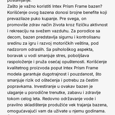
Zašto je važno koristiti Intex Prism Frame bazen?
Korišćenje ovog bazena donosi brojne benefite koji
prevazilaze puko kupanje. Pre svega, on
promoviše zdrav način života kroz fizičku aktivnost
i rekreaciju na svežem vazduhu. Za porodice sa
decom, bazen predstavlja sigurnu i kontrolisanu
sredinu za igru i razvoj motoričkih veština, pod
nadzorom odraslih. Sa psihološkog aspekta,
boravak u vodi smanjuje stres, poboljšava
raspoloženje i pruža osećaj opuštenosti. Korišćenje
kvalitetnog proizvoda poput Intex Prism Frame
modela garantuje dugotrajnost i pouzdanost, što
smanjuje rizik od oštećenja i potrebu za čestim
popravkama. Investiranje u ovakav bazen je
ulaganje u porodične trenutke, zabavu i zdravlje
tokom celog leta. Redovno održavanje vode i
pravilno skladištenje produžiće vek trajanja bazena,
omogućavajući vam da uživate u njemu godinama.