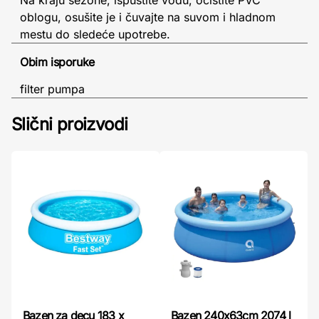
oblogu, osušite je i čuvajte na suvom i hladnom
mestu do sledeće upotrebe.
Obim isporuke
filter pumpa
Slični proizvodi
Bazen 240x63cm 2074 l
Bazen za decu 183 x