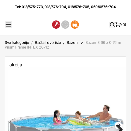
Tel:
018/575-773
,
018/576-704
,
018/576-705
,
060/0576-704
(0)
Sve kategorije
/
Bašta i dvorište
/
Bazeni
>
Bazen 3.66 x 0.76 m
Prism Frame INTEX 26712
akcija