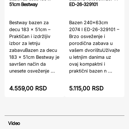
ED-26-329101
51cm Bestway
Bazen 240x63cm
Bestway bazen za
2074 l ED-26-329101 –
decu 183 x 51cm –
Brzo osveženje i
Praktičan i izdržljiv
porodična zabava u
izbor za letnju
vašem dvorištuUživajte
zabavuBazen za decu
u letnjim danima uz
183 x 51cm Bestway je
ovaj kompaktni i
savršen način da
praktični bazen n ...
unesete osveženje ...
4.559,00 RSD
5.115,00 RSD
Video