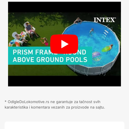
* OdIgleDoLokomotive.rs ne garantuje za tačnost svih
karakteristika i komentara vezanih za proizvode na sajtu.