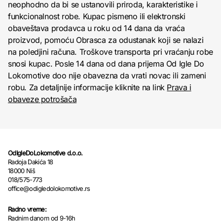
neophodno da bi se ustanovili priroda, karakteristike i
funkcionalnost robe. Kupac pismeno ili elektronski
obaveštava prodavca u roku od 14 dana da vraća
proizvod, pomoću Obrasca za odustanak koji se nalazi
na poledjini računa. Troškove transporta pri vraćanju robe
snosi kupac. Posle 14 dana od dana prijema Od Igle Do
Lokomotive doo nije obavezna da vrati novac ili zameni
robu. Za detaljnije informacije kliknite na link
Prava i
obaveze potrošača
OdIgleDoLokomotive d.o.o.
Radoja Dakića 18
18000 Niš
018/575-773
office@odigledolokomotive.rs
Radno vreme:
Radnim danom od 9-16h