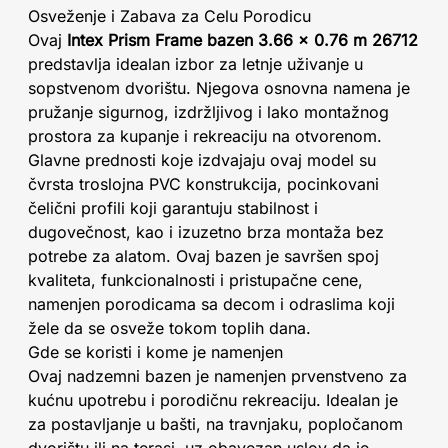
Osveženje i Zabava za Celu Porodicu
Ovaj
Intex Prism Frame bazen 3.66 x 0.76 m 26712
predstavlja idealan izbor za letnje uživanje u
sopstvenom dvorištu. Njegova osnovna namena je
pružanje sigurnog, izdržljivog i lako montažnog
prostora za kupanje i rekreaciju na otvorenom.
Glavne prednosti koje izdvajaju ovaj model su
čvrsta troslojna PVC konstrukcija, pocinkovani
čelični profili koji garantuju stabilnost i
dugovečnost, kao i izuzetno brza montaža bez
potrebe za alatom. Ovaj bazen je savršen spoj
kvaliteta, funkcionalnosti i pristupačne cene,
namenjen porodicama sa decom i odraslima koji
žele da se osveže tokom toplih dana.
Gde se koristi i kome je namenjen
Ovaj nadzemni bazen je namenjen prvenstveno za
kućnu upotrebu i porodičnu rekreaciju. Idealan je
za postavljanje u bašti, na travnjaku, popločanom
dvorištu ili na terasi, uz obavezan uslov da je