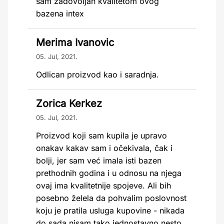
sam zadovoljan kvalitetom ovog
bazena intex
Merima Ivanovic
05. Jul, 2021.
Odlican proizvod kao i saradnja.
Zorica Kerkez
05. Jul, 2021.
Proizvod koji sam kupila je upravo
onakav kakav sam i očekivala, čak i
bolji, jer sam već imala isti bazen
prethodnih godina i u odnosu na njega
ovaj ima kvalitetnije spojeve. Ali bih
posebno želela da pohvalim poslovnost
koju je pratila usluga kupovine - nikada
do sada nisam tako jednostavno nesto