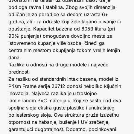
podloga ravna i stabilna. Zbog svojih dimenzija,
odličan je za porodice sa decom uzrasta 6+
godina, ali i za odrasle koji žele lagano plivanje ili
opuštanje. Kapacitet bazena od 6053 litara (pri
90% punjenja) omogućava dovoljno mesta za
istovremeno kupanje više osoba, čineći ga
centralnim mestom okupljanja tokom vrelih letnjih
dana.
Razlika u odnosu na druge modele i najveće
prednosti
Za razliku od standardnih Intex bazena, model iz
Prism Frame serije 26712 donosi nekoliko ključnih
inovacija. Najveća razlika je u troslojno
laminiranom PVC materijalu, koji se sastoji od dva
spoljna sloja ekstra guste plastike i unutrašnjeg
poliesterskog sloja. Ova struktura pruža izuzetnu
otpornost na habanje, bušenje i UV zračenje,
garantujući dugotrajnost. Dodatno, pocinkovani