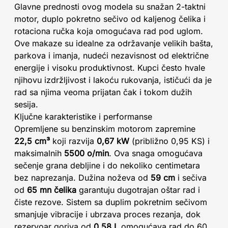
Glavne prednosti ovog modela su snažan 2-taktni
motor, duplo pokretno sečivo od kaljenog čelika i
rotaciona ručka koja omogućava rad pod uglom.
Ove makaze su idealne za održavanje velikih bašta,
parkova i imanja, nudeći nezavisnost od električne
energije i visoku produktivnost. Kupci često hvale
njihovu izdržljivost i lakoću rukovanja, ističući da je
rad sa njima veoma prijatan čak i tokom dužih
sesija.
Ključne karakteristike i performanse
Opremljene su benzinskim motorom zapremine
22,5 cm³
koji razvija
0,67 kW
(približno 0,95 KS) i
maksimalnih
5500 o/min
. Ova snaga omogućava
sečenje grana debljine i do nekoliko centimetara
bez naprezanja. Dužina noževa od
59 cm
i sečiva
od
65 mn čelika
garantuju dugotrajan oštar rad i
čiste rezove. Sistem sa duplim pokretnim sečivom
smanjuje vibracije i ubrzava proces rezanja, dok
rezervoar goriva od
0,58 L
omogućava rad do 60