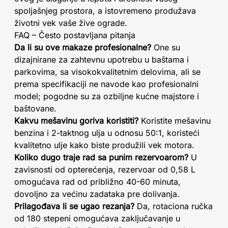
spoljašnjeg prostora, a istovremeno produžava
životni vek vaše žive ograde.
FAQ – Često postavljana pitanja
Da li su ove makaze profesionalne?
One su
dizajnirane za zahtevnu upotrebu u baštama i
parkovima, sa visokokvalitetnim delovima, ali se
prema specifikaciji ne navode kao profesionalni
model; pogodne su za ozbiljne kućne majstore i
baštovane.
Kakvu mešavinu goriva koristiti?
Koristite mešavinu
benzina i 2-taktnog ulja u odnosu 50:1, koristeći
kvalitetno ulje kako biste produžili vek motora.
Koliko dugo traje rad sa punim rezervoarom?
U
zavisnosti od opterećenja, rezervoar od 0,58 L
omogućava rad od približno 40-60 minuta,
dovoljno za većinu zadataka pre dolivanja.
Prilagođava li se ugao rezanja?
Da, rotaciona ručka
od 180 stepeni omogućava zaključavanje u