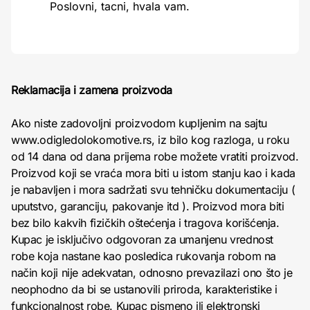
Poslovni, tacni, hvala vam.
Reklamacija i zamena proizvoda
Ako niste zadovoljni proizvodom kupljenim na sajtu
www.odigledolokomotive.rs, iz bilo kog razloga, u roku
od 14 dana od dana prijema robe možete vratiti proizvod.
Proizvod koji se vraća mora biti u istom stanju kao i kada
je nabavljen i mora sadržati svu tehničku dokumentaciju (
uputstvo, garanciju, pakovanje itd ). Proizvod mora biti
bez bilo kakvih fizičkih oštećenja i tragova korišćenja.
Kupac je isključivo odgovoran za umanjenu vrednost
robe koja nastane kao posledica rukovanja robom na
način koji nije adekvatan, odnosno prevazilazi ono što je
neophodno da bi se ustanovili priroda, karakteristike i
funkcionalnost robe. Kupac pismeno ili elektronski