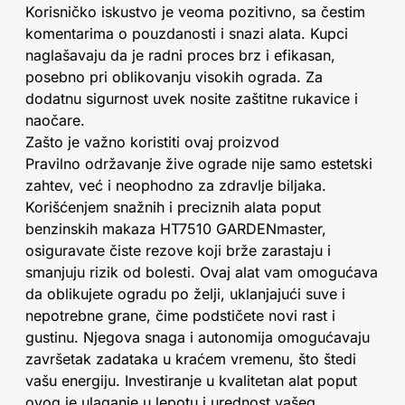
Korisničko iskustvo je veoma pozitivno, sa čestim
komentarima o pouzdanosti i snazi alata. Kupci
naglašavaju da je radni proces brz i efikasan,
posebno pri oblikovanju visokih ograda. Za
dodatnu sigurnost uvek nosite zaštitne rukavice i
naočare.
Zašto je važno koristiti ovaj proizvod
Pravilno održavanje žive ograde nije samo estetski
zahtev, već i neophodno za zdravlje biljaka.
Korišćenjem snažnih i preciznih alata poput
benzinskih makaza HT7510 GARDENmaster,
osiguravate čiste rezove koji brže zarastaju i
smanjuju rizik od bolesti. Ovaj alat vam omogućava
da oblikujete ogradu po želji, uklanjajući suve i
nepotrebne grane, čime podstičete novi rast i
gustinu. Njegova snaga i autonomija omogućavaju
završetak zadataka u kraćem vremenu, što štedi
vašu energiju. Investiranje u kvalitetan alat poput
ovog je ulaganje u lepotu i urednost vašeg