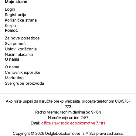
Moje strane
Login
Registracija
Korisnička strana
Korpa
Pomoć
Za nove posetioce
Sva pomoć
Uslovi korišćenja
Načini plaćanja
O nama
O nama
Cenovnik isporuke
Marketing
Sve grupe proizvoda
Ako niste uspeli da naručite preko websajta, probajte telefonom 018/575-
773
Radno vreme: radnim danima od 9-16h
Naručivanje online 24/7
Email:
office (*@*)odigledolokomotive(*.*)rs
Copyright © 2026 OdIgleDoLokomotive.rs ® Sva prava zadržana.