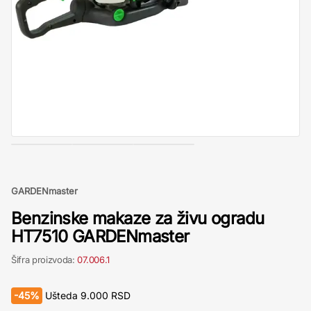
GARDENmaster
Benzinske makaze za živu ogradu
HT7510 GARDENmaster
Šifra proizvoda:
07.006.1
-
45%
Ušteda
9.000
RSD