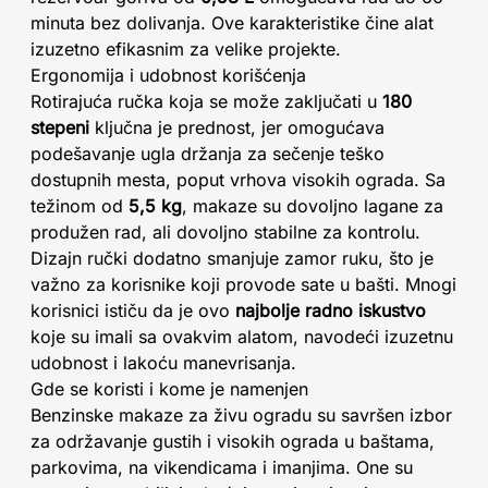
minuta bez dolivanja. Ove karakteristike čine alat
izuzetno efikasnim za velike projekte.
Ergonomija i udobnost korišćenja
Rotirajuća ručka koja se može zaključati u
180
stepeni
ključna je prednost, jer omogućava
podešavanje ugla držanja za sečenje teško
dostupnih mesta, poput vrhova visokih ograda. Sa
težinom od
5,5 kg
, makaze su dovoljno lagane za
produžen rad, ali dovoljno stabilne za kontrolu.
Dizajn ručki dodatno smanjuje zamor ruku, što je
važno za korisnike koji provode sate u bašti. Mnogi
korisnici ističu da je ovo
najbolje radno iskustvo
koje su imali sa ovakvim alatom, navodeći izuzetnu
udobnost i lakoću manevrisanja.
Gde se koristi i kome je namenjen
Benzinske makaze za živu ogradu su savršen izbor
za održavanje gustih i visokih ograda u baštama,
parkovima, na vikendicama i imanjima. One su