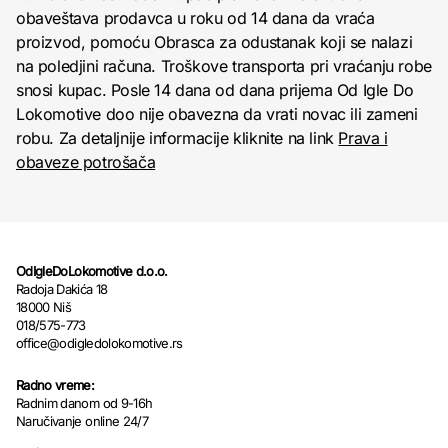
obaveštava prodavca u roku od 14 dana da vraća
proizvod, pomoću Obrasca za odustanak koji se nalazi
na poledjini računa. Troškove transporta pri vraćanju robe
snosi kupac. Posle 14 dana od dana prijema Od Igle Do
Lokomotive doo nije obavezna da vrati novac ili zameni
robu. Za detaljnije informacije kliknite na link
Prava i
obaveze potrošača
OdIgleDoLokomotive d.o.o.
Radoja Dakića 18
18000 Niš
018/575-773
office@odigledolokomotive.rs
Radno vreme:
Radnim danom od 9-16h
Naručivanje online 24/7