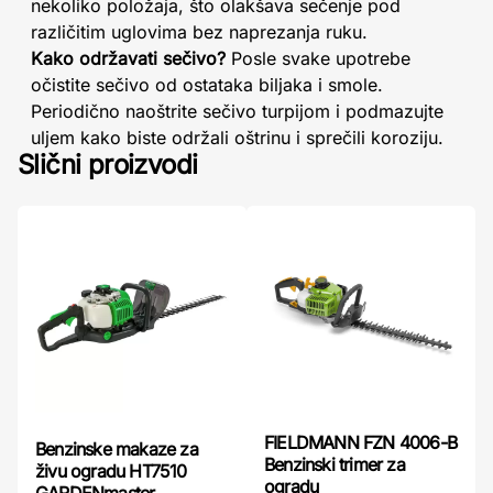
nekoliko položaja, što olakšava sečenje pod
različitim uglovima bez naprezanja ruku.
Kako održavati sečivo?
Posle svake upotrebe
očistite sečivo od ostataka biljaka i smole.
Periodično naoštrite sečivo turpijom i podmazujte
uljem kako biste održali oštrinu i sprečili koroziju.
Slični proizvodi
FIELDMANN FZN 4006-B
Benzinske makaze za
Benzinski trimer za
živu ogradu HT7510
ogradu
GARDENmaster