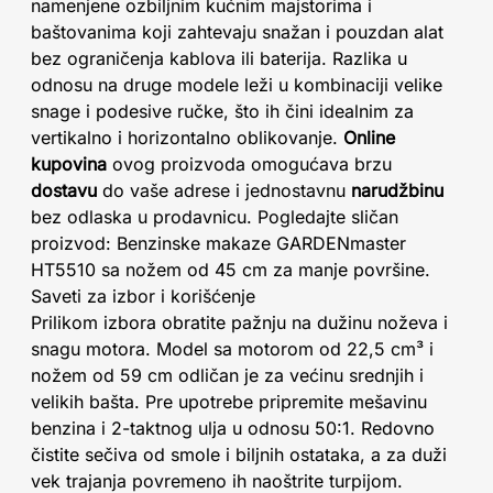
namenjene ozbiljnim kućnim majstorima i
baštovanima koji zahtevaju snažan i pouzdan alat
bez ograničenja kablova ili baterija. Razlika u
odnosu na druge modele leži u kombinaciji velike
snage i podesive ručke, što ih čini idealnim za
vertikalno i horizontalno oblikovanje.
Online
kupovina
ovog proizvoda omogućava brzu
dostavu
do vaše adrese i jednostavnu
narudžbinu
bez odlaska u prodavnicu. Pogledajte sličan
proizvod: Benzinske makaze GARDENmaster
HT5510 sa nožem od 45 cm za manje površine.
Saveti za izbor i korišćenje
Prilikom izbora obratite pažnju na dužinu noževa i
snagu motora. Model sa motorom od 22,5 cm³ i
nožem od 59 cm odličan je za većinu srednjih i
velikih bašta. Pre upotrebe pripremite mešavinu
benzina i 2-taktnog ulja u odnosu 50:1. Redovno
čistite sečiva od smole i biljnih ostataka, a za duži
vek trajanja povremeno ih naoštrite turpijom.