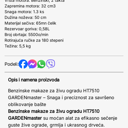
Vrsta motora: Benzinski, 2 takta
Zapremina motora: 32 cm3
Snaga motora: 1.3 ks
Dužina noževa: 50 cm
Materijal sečiva: 65mn čelik
Rezervoar goriva: 0,58L
Broj obrtaja: 5500o/min
Rotirajuća ručke za 180 stepeni
Težina: 5,5 kg
Podeli:
Opis i namena proizvoda
Benzinske makaze za živu ogradu HT7510
GARDENmaster – Snaga i preciznost za savršeno
oblikovanje bašte
Benzinske makaze za živu ogradu HT7510
GARDENmaster
su moćan alat za efikasno sečenje
guste žive ograde, grmlja i ukrasnog drveća.