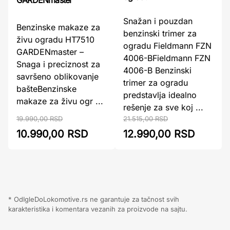
Snažan i pouzdan
Benzinske makaze za
benzinski trimer za
živu ogradu HT7510
ogradu Fieldmann FZN
GARDENmaster –
4006-BFieldmann FZN
Snaga i preciznost za
4006-B Benzinski
savršeno oblikovanje
trimer za ogradu
bašteBenzinske
predstavlja idealno
makaze za živu ogr ...
rešenje za sve koj ...
19.990,00 RSD
21.515,00 RSD
10.990,00 RSD
12.990,00 RSD
* OdIgleDoLokomotive.rs ne garantuje za tačnost svih
karakteristika i komentara vezanih za proizvode na sajtu.