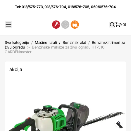
Tel:
018/575-773
,
018/576-704
,
018/576-705
,
060/0576-704
(0)
Sve kategorije
/
Mašine i alati
/
Benzinski alat
/
Benzinski trimeri za
živu ogradu
>
Benzinske makaze za živu ogradu HT7510
GARDENmaster
akcija