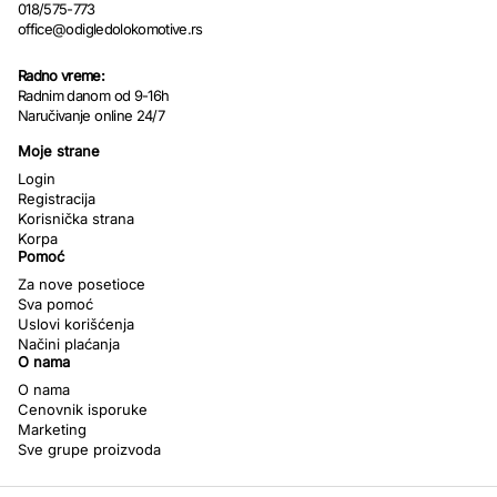
018/575-773
office@odigledolokomotive.rs
Radno vreme:
Radnim danom od 9-16h
Naručivanje online 24/7
Moje strane
Login
Registracija
Korisnička strana
Korpa
Pomoć
Za nove posetioce
Sva pomoć
Uslovi korišćenja
Načini plaćanja
O nama
O nama
Cenovnik isporuke
Marketing
Sve grupe proizvoda