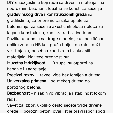
DIY entuzijastima koji rade sa drvenim materijalima
i poroznim betonom. Idealno se koristi za sečenje
građevinskog drva i konstrukcionih greda
na
gradilištima, za pripremu dasaka oplate za
betoniranje, za sečenje akustičnih ploča i ploča za
laganu konstrukciju, kao i za rad sa ivericom.
Razlika u odnosu na druge modele je u specifičnom
obliku zubaca HB koji pruža bolju kontrolu i duži
vek trajanja, posebno kod tvrdih i vlaknastih
materijala. Najveće prednosti su:
Izuzetna izdržljivost
– HB zupci su otporni na
habanje i zagrevanje.
Precizni rezovi
– ravne ivice bez lomljenja drveta.
Univerzalna primena
– od mekog drveta do
poroznog betona.
Bezbednost
– nizak nivo vibracija i stabilnost tokom
rada.
Savet za izbor: ukoliko često sečete tvrde drvene
grede ili porozni beton, ovaj list je pravi izbor zbog