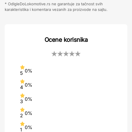
* OdIgleDoLokomotive.rs ne garantuje za tačnost svih
karakteristika i komentara vezanih za proizvode na sajtu.
Ocene korisnika
0%
5
0%
4
0%
3
0%
2
0%
1