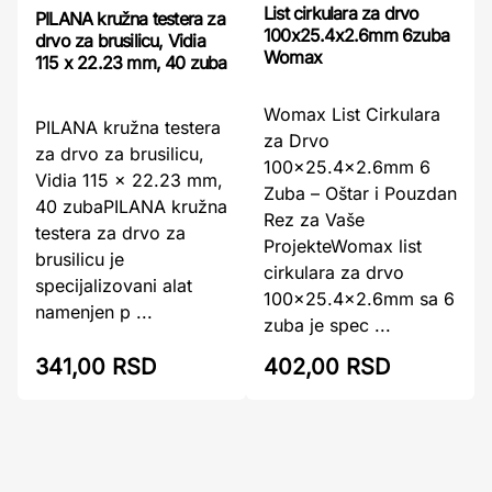
List cirkulara za drvo
PILANA kružna testera za
100x25.4x2.6mm 6zuba
drvo za brusilicu, Vidia
Womax
115 x 22.23 mm, 40 zuba
Womax List Cirkulara
PILANA kružna testera
za Drvo
za drvo za brusilicu,
100x25.4x2.6mm 6
Vidia 115 x 22.23 mm,
Zuba – Oštar i Pouzdan
40 zubaPILANA kružna
Rez za Vaše
testera za drvo za
ProjekteWomax list
brusilicu je
cirkulara za drvo
specijalizovani alat
100x25.4x2.6mm sa 6
namenjen p ...
zuba je spec ...
402,00 RSD
341,00 RSD