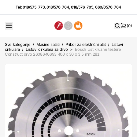
Tel:
018/575-773
,
018/576-704
,
018/576-705
,
060/0576-704
(0)
Sve kategorije
/
Mašine i alati
/
Pribor za električni alat
/
Listovi
cirkulara
/
Listovi cirkulara za drvo
>
Bosch List kružne testere
Construct drvo 2608640693 400 x 30 x 3,5 mm 28z