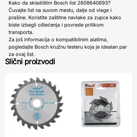
Kako da skladištim Bosch list 2608640693?
Čuvajte list na suvom mestu, dalje od vlage i
prašine. Koristite zaštitne navlake za zupce kako
biste izbegli oštećenja i povrede prilikom
transporta.
Za još informacija o kompatibilnim alatima,
pogledajte Bosch kružnu testeru koja je idealan par
za ovaj list.
Slični proizvodi