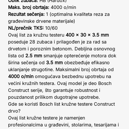
Oblik zubaca:
HB (Hardox)
Maks. broj obrtaja:
4000 o/min
Rezultat sečenja:
1 (optimalna kvaliteta reza za
građevinske drvene materijale)
NL/prečnik TKS:
10/60
Ovaj list za kružnu testeru
400 x 30 x 3.5 mm
poseduje 28 zubaca i prilagođen je za rad sa
drvetom i poroznim betonom. Debljina osnovnog
lista od
2.5 mm
smanjuje opterećenje motora dok
širina sečenja od
3.5 mm
obezbeđuje efikasno
uklanjanje strugotine. Maksimalni broj obrtaja od
4000 o/min
omogućava bezbednu upotrebu na
većini kružnih testera. Ovaj model je deo Bosch
Construct serije, što garantuje robustnost i
pouzdanost prilikom dugotrajne upotrebe.
Gde se koristi Bosch list kružne testere Construct
drvo?
Ovaj list kružne testere je namenjen
profesionalcima u građevini, stolarima, tesarijama i