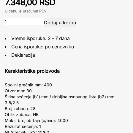
7.348,00 RSD
U cenu je uračunat PDV
Vreme isporuke: 2 - 7 dana
Cena isporuke:
po cenovniku
Deklaracija
Karakteristike proizvoda
Spoljni prečnik mm: 400
Otvor mm: 30
Širina sečenja (b1) mm / debljina osnovnog lista (b2) mm:
3.5/2.5
Broj zubaca: 28
Oblik zubaca: HB
Maks. broj obrtaja (o/min): 4000
Rezultat sečenja: 1
NL/prečnik TKS: 10/60