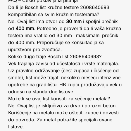
FAQ – Često postavljana pitanja
Da li je Bosch list kružne testere 2608640693
kompatibilan sa svim kružnim testerama?
Ne. Ovaj list ima otvor od
30 mm
i spoljni prečnik
od
400 mm
. Potrebno je proveriti da li vaša kružna
testera ima vratilo od 30 mm i maksimalni prečnik
do 400 mm. Preporučuje se konsultacija sa
uputstvom proizvođača.
Koliko dugo traje Bosch list 2608640693?
Vek trajanja zavisi od učestalosti i vrste materijala.
Uz pravilno održavanje (čest zupaca i čišćenje od
smole), list može trajati nekoliko meseci intenzivne
upotrebe na gradilištu. HB zupci produžavaju vek u
odnosu na standardne listove.
Može li se ovaj list koristiti za sečenje metala?
Ne. Ovaj list je isključivo za drvo i porozni beton.
Korišćenje na metalu može oštetiti zupce i dovesti
do povreda. Za metal potražite specijalizovane
listove.