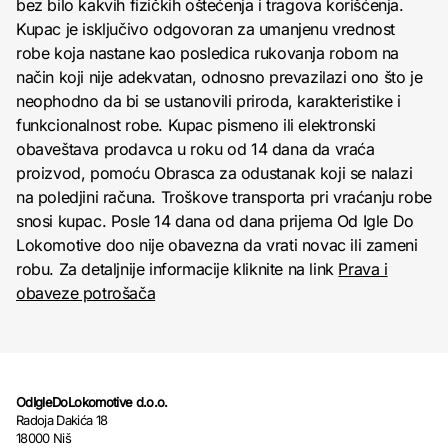
bez bilo kakvih fizičkih oštećenja i tragova korišćenja.
Kupac je isključivo odgovoran za umanjenu vrednost
robe koja nastane kao posledica rukovanja robom na
način koji nije adekvatan, odnosno prevazilazi ono što je
neophodno da bi se ustanovili priroda, karakteristike i
funkcionalnost robe. Kupac pismeno ili elektronski
obaveštava prodavca u roku od 14 dana da vraća
proizvod, pomoću Obrasca za odustanak koji se nalazi
na poledjini računa. Troškove transporta pri vraćanju robe
snosi kupac. Posle 14 dana od dana prijema Od Igle Do
Lokomotive doo nije obavezna da vrati novac ili zameni
robu. Za detaljnije informacije kliknite na link
Prava i
obaveze potrošača
OdIgleDoLokomotive d.o.o.
Radoja Dakića 18
18000 Niš