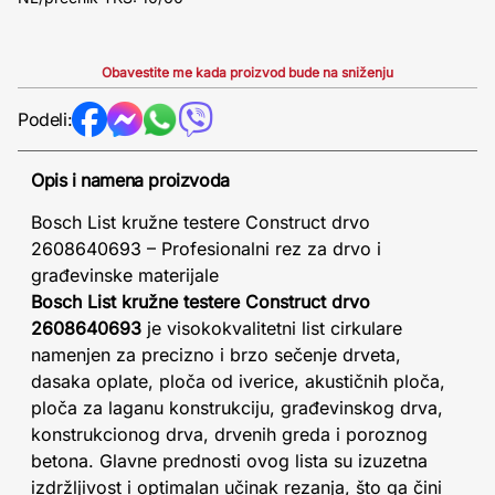
Obavestite me kada proizvod bude na sniženju
Podeli:
Opis i namena proizvoda
Bosch List kružne testere Construct drvo
2608640693 – Profesionalni rez za drvo i
građevinske materijale
Bosch List kružne testere Construct drvo
2608640693
je visokokvalitetni list cirkulare
namenjen za precizno i brzo sečenje drveta,
dasaka oplate, ploča od iverice, akustičnih ploča,
ploča za laganu konstrukciju, građevinskog drva,
konstrukcionog drva, drvenih greda i poroznog
betona. Glavne prednosti ovog lista su izuzetna
izdržljivost i optimalan učinak rezanja, što ga čini