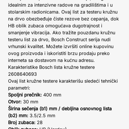
idealnim za intenzivne radove na gradilištima i u
stolarskim radionicama. Ovaj list za testeru kružnu
na drvo obezbeđuje čiste rezove bez cepanja, dok
HB oblik zubaca omogućava dugotrajnost i
smanjenje vibracija. Ako tražite pouzdanu kružnu
testeru list za drvo, Bosch Construct serija nudi
vrhunski kvalitet. Možete izvršiti online kupovinu
ovog proizvoda i iskoristiti brzu prodaju preko
interneta sa dostavom na kućnu adresu.
Karakteristike Bosch lista kružne testere
2608640693
Ovaj list kružne testere karakterišu sledeći tehnički
parametri:
Spoljni prečnik:
400 mm
Otvor:
30 mm
Širina sečenja (b1) mm / debljina osnovnog lista
(b2) mm:
3.5/2.5 mm
Broj zubaca:
28