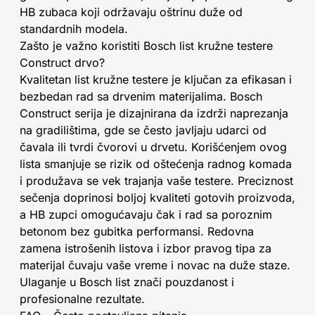
HB zubaca koji održavaju oštrinu duže od
standardnih modela.
Zašto je važno koristiti Bosch list kružne testere
Construct drvo?
Kvalitetan list kružne testere je ključan za efikasan i
bezbedan rad sa drvenim materijalima. Bosch
Construct serija je dizajnirana da izdrži naprezanja
na gradilištima, gde se često javljaju udarci od
čavala ili tvrdi čvorovi u drvetu. Korišćenjem ovog
lista smanjuje se rizik od oštećenja radnog komada
i produžava se vek trajanja vaše testere. Preciznost
sečenja doprinosi boljoj kvaliteti gotovih proizvoda,
a HB zupci omogućavaju čak i rad sa poroznim
betonom bez gubitka performansi. Redovna
zamena istrošenih listova i izbor pravog tipa za
materijal čuvaju vaše vreme i novac na duže staze.
Ulaganje u Bosch list znači pouzdanost i
profesionalne rezultate.